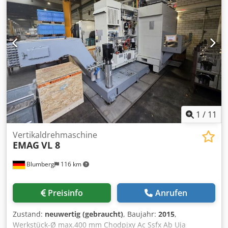
Automatische Zentralschmierpumpe für X , Y , Z Achse
Maschinenleuchte 4-Stück Maschinenschuhe
Kühlmitteleinrichtung Cedpfeq Ulucex Ab Ujha
Betriebsanleitung DIE MASCHINE WAR NUR FÜR DIE
LEHRLINGSAUSBILDUNG EINGESETZT !! DIE MASCHINE
BEFINDET SICH IN EINEM GUTEN ZUSTAND !!
1
/
11
Vertikaldrehmaschine
EMAG
VL 8
Blumberg
116 km
Preisinfo
Anrufen
Zustand:
neuwertig (gebraucht)
, Baujahr:
2015
,
Werkstück-Ø max.400 mm Chodpjxy Ac Ssfx Ab Uja