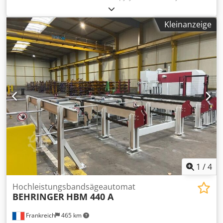
Werkstücklänge max 300.mm Futter-Ø max 500. mm
Umlauf-Ø520 mm Verfahrweg X mm in 1.110 Verfahrweg Z
Kleinanzeige
595 mm Hauptspindel: Leistung 40 / 100 % ED 47/34 kW
Hauptspindel: Moment 40 / 100 % ED600 Nm
Hauptspindel: Drehzahl max. 1/min 2.850 Fanuc 31 i Keine
Y Achse
1
/
4
Hochleistungsbandsägeautomat
BEHRINGER
HBM 440 A
Frankreich
465 km