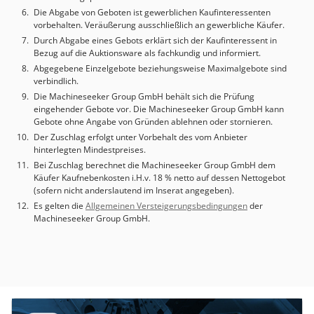
ohne Gewähr – Irrtum vorbehalten Kühlmittelanlage 200 l /
Die Abgabe von Geboten ist gewerblichen Kaufinteressenten
coolant device 200 l Vollumhausung der Säge / full
vorbehalten. Veräußerung ausschließlich an gewerbliche Käufer.
covering of the saw Späneförderer / chip conveyor
Durch Abgabe eines Gebots erklärt sich der Kaufinteressent in
BEHRINGER BT 65 TOUCH CONTROL + AUTO FEED
Bezug auf die Auktionsware als fachkundig und informiert.
CONTROL Automatischer Stabwechsel / automatical
Abgegebene Einzelgebote beziehungsweise Maximalgebote sind
verbindlich.
change of bar max 3000 kg Zufuhrseitig Magazin KM 45 F-
VR /600-6.200) – infeed magazine KM 45 F-VR / 60-6.200)
Die Machineseeker Group GmbH behält sich die Prüfung
eingehender Gebote vor. Die Machineseeker Group GmbH kann
Rundmaterial – round material 50 – 440 mm - Flach / flat
Gebote ohne Angabe von Gründen ablehnen oder stornieren.
40 x 20 – 400 x 400 mm oder 440 x 430 mm Länge des
Der Zuschlag erfolgt unter Vorbehalt des vom Anbieter
Schneidgutes / length of bars 600 – 6200 mm –
hinterlegten Mindestpreises.
Rollenbahnen angetrieben / roller conveyor driven 6100
Bei Zuschlag berechnet die Machineseeker Group GmbH dem
mm Materiallager / material stock 3000 mm nutzbar /
Käufer Kaufnebenkosten i.H.v. 18 % netto auf dessen Nettogebot
usable Schutzzaun / safety fence Abfuhrseitig / outfeed:
(sofern nicht anderslautend im Inserat angegeben).
Ausgabeseite: Metallband, Auswurfplatte, Ablagetisch
Es gelten die
Allgemeinen Versteigerungsbedingungen
der
Metallband: zum Transportieren von Zuschnitten,
Machineseeker Group GmbH.
Gutteilenund Reststücken, Breite: 550 mm - Länge: 4200
mm Auf einer Länge von bis zu 1000 mm sind beidseitig
Führungen angebracht. Output side: metal belt, ejection
plate, delivery table Metal belt: for transporting cut sheets,
postage labels and remnants width: 55 mm length: 4200
mm Guides are attached on both sides over a length of up