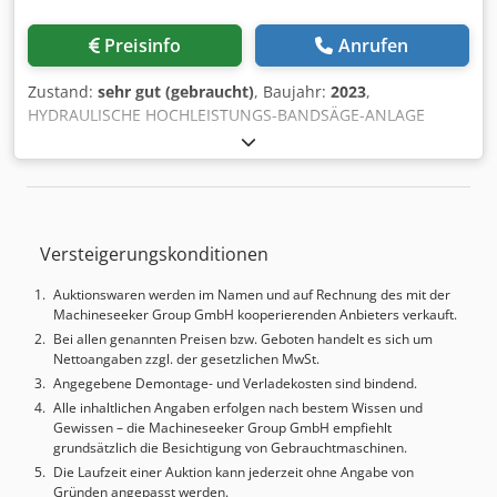
Preisinfo
Anrufen
Zustand:
sehr gut (gebraucht)
, Baujahr:
2023
,
HYDRAULISCHE HOCHLEISTUNGS-BANDSÄGE-ANLAGE
HYDRAULIC HIGH PERFORMANCE BAND-SAWING-LINE
FABRIKAT / MADE B E H R I N G E R MODELL / TYPE HBM
440 A BAUJAHR/ NEW 2023 wie neu - nur 82
Betriebsstunden as new - only 82 hours running
Schnittbereich rund Sawing capacity round 440 mm
Versteigerungskonditionen
Schnittbereich flach B x H Sawing capacity flat Wx H 440 x
440 mm Minimal rund / flach Minimum round / flat 15 / 12
Auktionswaren werden im Namen und auf Rechnung des mit der
x 12 mm Sägebandabmessung Sawing band dimension
Machineseeker Group GmbH kooperierenden Anbieters verkauft.
6700 x 54 x 1,1 mm Antriebsleistung Power 11 kw
Bei allen genannten Preisen bzw. Geboten handelt es sich um
Schnittgeschwindigkeit Cutting speed 15 – 150 m/min
Nettoangaben zzgl. der gesetzlichen MwSt.
Materialnachschublänge je Hub Material feed each stroke
Angegebene Demontage- und Verladekosten sind bindend.
600 mm Materialnachschublänge mehfach Material feed
Alle inhaltlichen Angaben erfolgen nach bestem Wissen und
each multiple Max. 5400 mm Gewicht der Maschine
Gewissen – die Machineseeker Group GmbH empfiehlt
Weight of machine 4600 kg Abmessungen L x B x H
grundsätzlich die Besichtigung von Gebrauchtmaschinen.
Dimensions L x W x H 4900 x 2650 x 2700 mm Höhe für
Die Laufzeit einer Auktion kann jederzeit ohne Angabe von
Transport Height for transport 2700 mm Alle Angaben
Gründen angepasst werden.