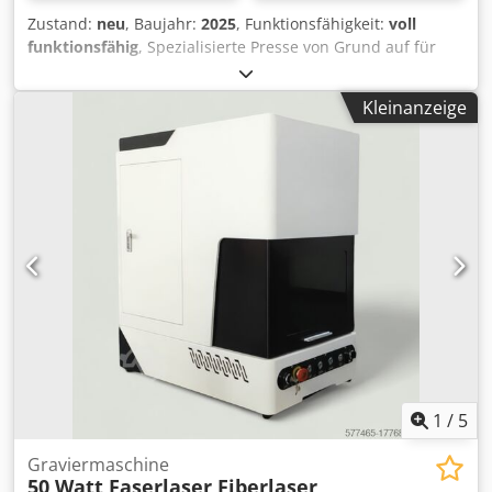
Linearführungen und Kugelrollspindeln Großzügiger
Zustand:
neu
, Baujahr:
2025
, Funktionsfähigkeit:
voll
Arbeitsraum mit 2,8 m X-Verfahrweg Hohe
funktionsfähig
, Spezialisierte Presse von Grund auf für
Vorschubgeschwindigkeiten für effiziente Zerspanung
das Brikettieren von Eisen, Stahl und ähnlichen
Ideal für Werkzeug-, Formen- und Maschinenbau
Legierungen konstruiert. Enthält integrierte
Dokumentation und Abnahmezertifikat nach ISO-Normen
Kleinanzeige
Ölauffangmatten. Enthält keine Verpackungstisch - nur
Werkzeugwechsler Kühlsystem Späneförderer
Brikettführungen (Schienen). Kommt mit durchsichtigen
Wechselfräskopf mit 4./5.-Achse Wartungs- und
Bunkertüren & Ölheizelementen als Standard. Die
Serviceunterlagen
Maschinen werden von Siemens KTP-400 Touchscreens
gesteuert. 2. Generation ab Februar 2024 zum Kauf
verfügbar. Für diese Presse kontaktieren Sie uns bitte
zuerst! Technische Daten: Durchsatz: Bis zu 600
Briketts/Stunde* Hauptmotor: 30 kW Chsdpfxstmugcs Ab
Uja Zuführmotoren: 2,6 kW Kühlsystem: 1,6 kW
Gesamtleistung: 34,2 kW Öltank: 260 Liter Filter: 4 Länge:
2000 mm Breite: 2000 mm Höhe: 2200 mm Gewicht: 3500
kg Brikettgröße: 40-110, D80 mm Garantie: 2 Jahre / 2 000
Arbeitsstunden
1
/
5
Graviermaschine
50 Watt Faserlaser Fiberlaser