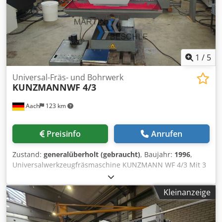
Vorbereitung 3-D- Quickset ( Software) - Universalfräskopf
mit gesteuerter A-Achse Maschine aus Raumfahrt Institut.
Hervorragender Zustand. Irrtum und Zwischenverkauf
vorbehalten.
1
/
5
Universal-Fräs- und Bohrwerk
KUNZMANNWF 4/3
Aach
123 km
Preisinfo
Anrufen
Zustand:
generalüberholt (gebraucht)
, Baujahr:
1996
,
Universalwerkzeugfräsmaschine KUNZMANN WF 4/3 Mit 3
Achsen Heidenhain Digitalanzeige Baujahr: 1996
Verfahrwege: X 400 Y 320 Z 400 Drehzahlbereich: 40 – 2550
Kleinanzeige
U/min Mit folgendem Zubehör: Starrer Winkeltisch 800 mm
x 360 mm Aufspannfläche Mechanische Handräder für X ,
Y , Z Achse Hydraulische Werkzeugklemmung