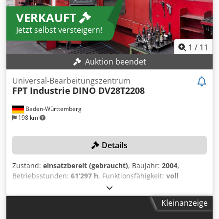
VERKAUFT
Jetzt selbst versteigern!
1
/
11
Auktion beendet
Universal-Bearbeitungszentrum
FPT Industrie
DINO DV28T2208
Baden-Württemberg
198 km
Details
Zustand:
einsatzbereit (gebraucht)
, Baujahr:
2004
,
Betriebsstunden:
61’297 h
, Funktionsfähigkeit:
voll
funktionsfähig
, Verfahrweg X-Achse:
2’800 mm
,
Verfahrweg Y-Achse:
2’200 mm
, Verfahrweg Z-Achse:
800
Kleinanzeige
mm
, Steuerungsmodell:
HEIDENHAIN TNC 426
,
Ausstattung:
Späneförderer
, Kein Mindestpreis -