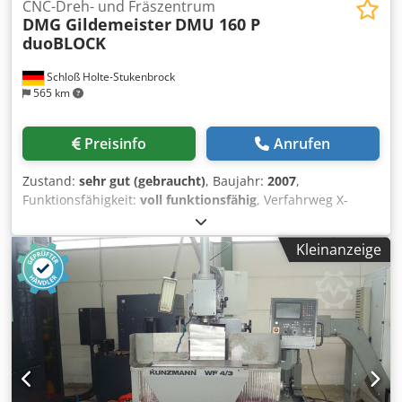
CNC-Dreh- und Fräszentrum
DMG Gildemeister
DMU 160 P
duoBLOCK
Schloß Holte-Stukenbrock
565 km
Preisinfo
Anrufen
Zustand:
sehr gut (gebraucht)
, Baujahr:
2007
,
Funktionsfähigkeit:
voll funktionsfähig
, Verfahrweg X-
Achse:
1’600 mm
, Verfahrweg Y-Achse:
1’250 mm
,
Verfahrweg Z-Achse:
1’000 mm
, Bearbeitungszentrum
Kleinanzeige
vertikal Hersteller: DMG Typ: DMU 160 P duoBLOCK
Chedpfx Abezhufhe Uea Baujahr: 2007 Steuerung:
Heidenhain ITNC 530 Achsen: 5-Achsen Simultan
Verfahrwege X: 1600 mm Y: 1250 mm Z: 1000 mm
Werkzeugwechsler: 60 Werkzeugplätze Drehzahl: 18.000
U/min - HSK 63 - Messtaster - Werkzeugvermessung Blum
Laser - Kühlmittelbehälter 980 Liter - IKZ 40 Bar -
Späneförderer - Elektronisches Handrad - Betriebart 4 -