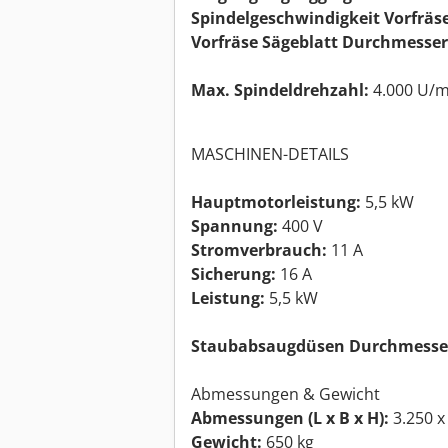
Spindelgeschwindigkeit Vorfräse
Vorfräse Sägeblatt Durchmesser
Max. Spindeldrehzahl:
4.000 U/m
MASCHINEN-DETAILS
Hauptmotorleistung:
5,5 kW
Spannung:
400 V
Stromverbrauch:
11 A
Sicherung:
16 A
Leistung:
5,5 kW
Staubabsaugdüsen Durchmesse
Abmessungen & Gewicht
Abmessungen (L x B x H):
3.250 x
Gewicht:
650 kg