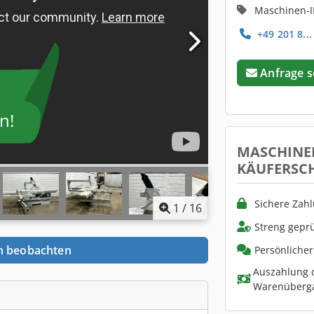
Maschinen-I
+49 201 8...
Anfrage 
n!
MASCHINE
KÄUFERSC
Sichere Zah
1
/
16
Streng geprü
n beobachten
Persönliche
Auszahlung d
Warenüberg