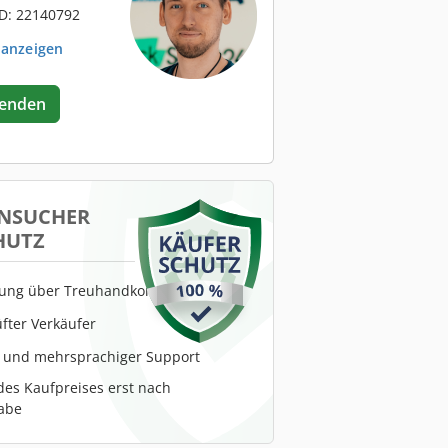
D: 22140792
 anzeigen
senden
NSUCHER
HUTZ
lung über Treuhandkonto
fter Verkäufer
r und mehrsprachiger Support
es Kaufpreises erst nach
abe