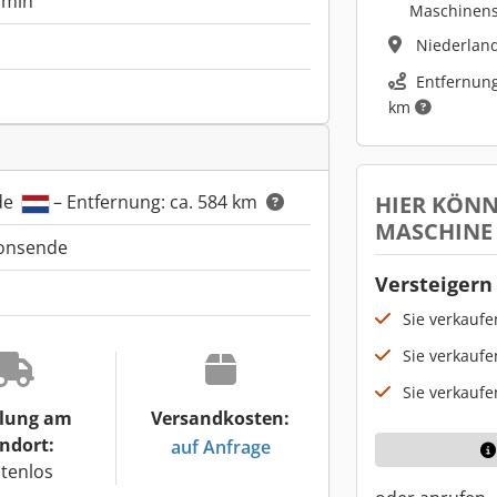
/min
Maschinen
Niederlan
Entfernung
km
HIER KÖNN
de
– Entfernung: ca. 584 km
MASCHINE
ionsende
Versteigern 
Sie verkauf
Sie verkaufe
Sie verkaufe
lung am
Versandkosten:
ndort:
auf Anfrage
tenlos