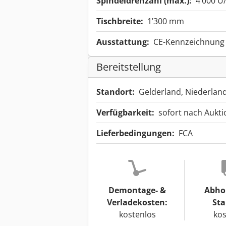
Spindeldrehzahl (max.):
4’000 U
Tischbreite:
1’300 mm
Ausstattung:
CE-Kennzeichnung
Bereitstellung
Standort:
Gelderland, Niederlan
Verfügbarkeit:
sofort nach Aukt
Lieferbedingungen:
FCA
Demontage- &
Abho
Verladekosten:
Sta
kostenlos
kos