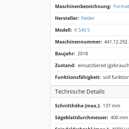
Maschinenbezeichnung:
Format
Hersteller:
Felder
Modell:
K 540 S
Maschinennummer:
441.12.292
Baujahr:
2018
Zustand:
einsatzbereit (gebrauch
Funktionsfähigkeit:
voll funktio
Technische Details
Schnitthöhe (max.):
137 mm
Sägeblattdurchmesser:
400 mm