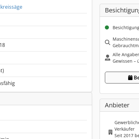
kreissäge
Besichtigun
Besichtigun
Maschinensu
.18
Gebrauchtma
Alle Angabe
Gewissen – ü
t)
Be
nsfähig
Anbieter
Gewerbliche
Verkäufer
Seit 2017 b