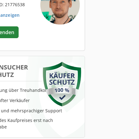
D: 21776538
 anzeigen
senden
NSUCHER
HUTZ
lung über Treuhandkonto
fter Verkäufer
r und mehrsprachiger Support
es Kaufpreises erst nach
abe