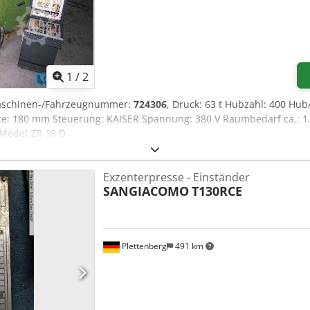
1
/
2
aschinen-/Fahrzeugnummer:
724306
, Druck: 63 t Hubzahl: 400 Hu
 180 mm Steuerung: KAISER Spannung: 380 V Raumbedarf ca.: 1,85
 Model ZR 18 D
Exzenterpresse - Einständer
SANGIACOMO
T130RCE
Plettenberg
491 km