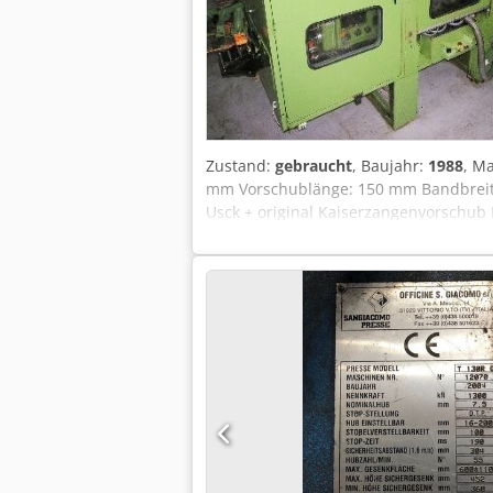
Zustand:
gebraucht
, Baujahr:
1988
, M
mm Vorschublänge: 150 mm Bandbreite:
Usck + original Kaiserzangenvorschub