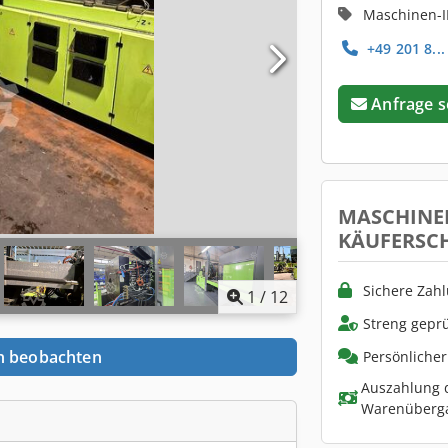
Maschinen-I
+49 201 8...
Anfrage 
MASCHINE
KÄUFERSC
Sichere Zah
1
/
12
Streng geprü
n beobachten
Persönliche
Auszahlung d
Warenüberg