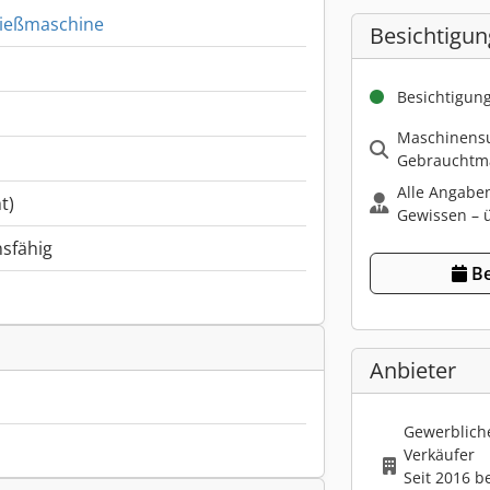
gießmaschine
Besichtigun
Besichtigun
Maschinensu
Gebrauchtma
Alle Angabe
t)
Gewissen – ü
nsfähig
Be
Anbieter
Gewerbliche
Verkäufer
Seit 2016 b