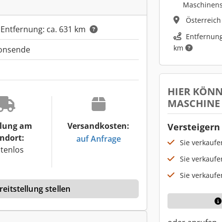
Maschinen
Österreic
 Entfernung: ca. 631 km
Entfernung
km
ionsende
HIER KÖNN
MASCHINE
lung am
Versandkosten:
Versteigern 
ndort:
auf Anfrage
Sie verkauf
tenlos
Sie verkaufe
Sie verkaufe
eitstellung stellen