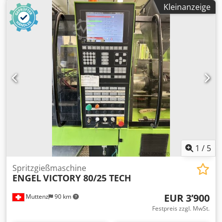
Alsu Dbkdo Sek Drehtischdurchmesser: 1100mm
Kleinanzeige
Schließkraft: 90 Tonnen Öffnung max.: 570 Öffnung min.:
270 Plattengröße: 590x340 Schnecke: 40 mm
Schneckenlänge: 160 mm Einspritzvolumen: 201 cm3
Einspritzdruck: 1230 bar Motor: 15 kw Gewicht: 5600 kg
Höhe 2800 mm
1
/
5
Spritzgießmaschine
ENGEL
VICTORY 80/25 TECH
EUR 3’900
Muttenz
90 km
Festpreis zzgl. MwSt.