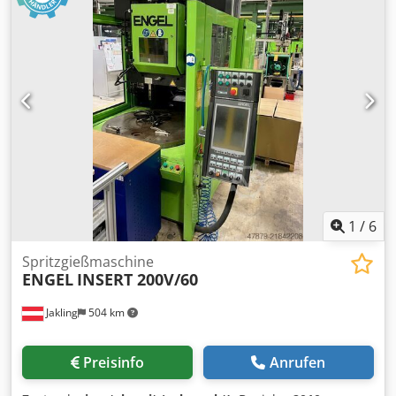
19000 Spritzgussmaschine. Dsdpfjwhkfyjx Al Seck
1
/
6
Spritzgießmaschine
ENGEL
INSERT 200V/60
Jakling
504 km
Preisinfo
Anrufen