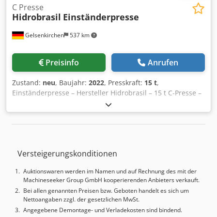
C Presse
Hidrobrasil
Einständerpresse
Gelsenkirchen
537 km
Preisinfo
Anrufen
Zustand:
neu
, Baujahr:
2022
, Presskraft:
15 t
,
Einständerpresse – Hersteller Hidrobrasil – 15 t C-Presse –
Tisch 400 × 400 mm Zum Verkauf steht eine hydraulische
Einständerpresse (C-Rahmen) des Herstellers Hidrobrasil
mit einer Presskraft von bis zu 15 t. Die Maschine ist für
den Dauer-Schichtbetrieb ausgelegt und eignet sich ideal
für Montage-, Einpress- und leichte Umformarbeiten in
Versteigerungskonditionen
Werkstatt und Produktion. ===== Technische Daten +
Informationen: Hydraulische Einständerpresse – 15 t ====
Auktionswaren werden im Namen und auf Rechnung des mit der
Allgemeine Angaben - Hersteller: Hidrobrasil - Modell:
Machineseeker Group GmbH kooperierenden Anbieters verkauft.
Einständerpresse / C-Presse - Bauart: C-Rahmenpresse /
Bei allen genannten Preisen bzw. Geboten handelt es sich um
Einständerpresse - Presskraft: max. 15 t (150 kN) -
Nettoangaben zzgl. der gesetzlichen MwSt.
Druckbereich: 5 – 17 t einstellbar - Maschinengewicht: ca.
Angegebene Demontage- und Verladekosten sind bindend.
1,1 t - Abmessungen (L × B × H): ca. 1.150 × 800 × 1.900 mm