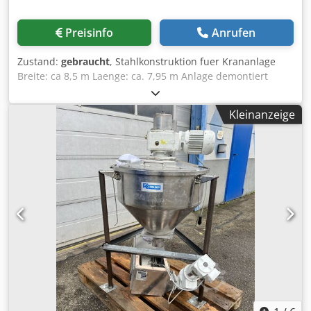
Preisinfo
Anrufen
Zustand:
gebraucht
, Stahlkonstruktion fuer Krananlage
Breite: ca 8,5 m Laenge: ca. 7,95 m Anlage demontiert
Dsdpfxjbruzgo Al Ssck die Anlage wird verkauft, " so wie
sie ist" Besichtigung: Sie sind herzlich eingeladen, den
Kleinanzeige
Artikel zu besichtigen - nehmen Sie einfach mit uns
Kontakt auf und vereinbaren Sie kurzfristig einen Termin.
Achtung: keine Garantie, kein Umtausch, keine
Ruecknahme moeglich