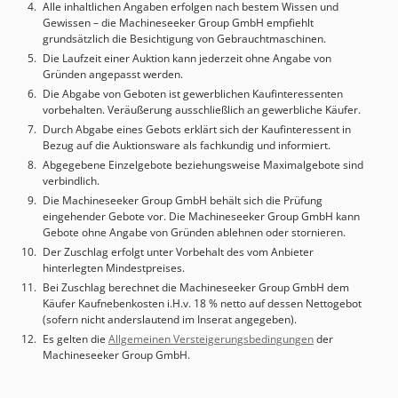
Alle inhaltlichen Angaben erfolgen nach bestem Wissen und
- Tischhöhe: 850 mm - Bedienseiten: 1 ==== Arbeitsbereich
Gewissen – die Machineseeker Group GmbH empfiehlt
- Max. Öffnungsweite: 400 mm - Hub: 350 mm ==== Tisch &
grundsätzlich die Besichtigung von Gebrauchtmaschinen.
Stößel - Tischplatte: 400 × 400 mm - Stößelplatte: 200 × 200
Die Laufzeit einer Auktion kann jederzeit ohne Angabe von
mm - Ausführung: mit T-Nuten und zentraler
Gründen angepasst werden.
Zylinderspannung ==== Geschwindigkeiten -
Die Abgabe von Geboten ist gewerblichen Kaufinteressenten
Vorlaufgeschwindigkeit: 10 mm/s -
vorbehalten. Veräußerung ausschließlich an gewerbliche Käufer.
Rücklaufgeschwindigkeit: bis 25 mm/s -
Durch Abgabe eines Gebots erklärt sich der Kaufinteressent in
Pressgeschwindigkeit: 0 – 10 mm/s ==== Hydraulik - Anzahl
Bezug auf die Auktionsware als fachkundig und informiert.
Zylinder: 1 - Betriebsdruck: max. 290 bar -
Abgegebene Einzelgebote beziehungsweise Maximalgebote sind
verbindlich.
Druckgenauigkeit: ± 5 bar - Pumpe: Zahnradpumpe, ca. 9
l/min - Ölvolumen: ca. 80 l (HLP 46) - Öltemperatur: max. 55
Die Machineseeker Group GmbH behält sich die Prüfung
eingehender Gebote vor. Die Machineseeker Group GmbH kann
°C - Umgebungstemperatur: max. 40 °C ==== Antrieb &
Gebote ohne Angabe von Gründen ablehnen oder stornieren.
Elektrik - Motorleistung: 3 kW - Gesamtanschlussleistung:
Der Zuschlag erfolgt unter Vorbehalt des vom Anbieter
ca. 5 kW Dcodpfx Aeitylgjl Sek - Hauptversorgung: 400 V AC
hinterlegten Mindestpreises.
- Steuerungsspannung: 24 V DC - Frequenz: 50 Hz ====
Bei Zuschlag berechnet die Machineseeker Group GmbH dem
Ausstattung & Bedienung - Druckeinstellung über
Käufer Kaufnebenkosten i.H.v. 18 % netto auf dessen Nettogebot
Drehregler - Handhebelbedienung mit zwei
(sofern nicht anderslautend im Inserat angegeben).
Geschwindigkeiten - Öltemperaturanzeige -
Es gelten die
Allgemeinen Versteigerungsbedingungen
der
Schaltschrankzuleitung: 3.000 mm Kabel mit 16 A Stecker -
Machineseeker Group GmbH.
Maschinenkörper pulverbeschichtet / doppelt lackiert ====
Schaltschrank - Schutzklasse: IP54 - Reserveplatz: ca. 20 %