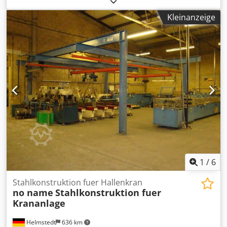
Nypfe Sock
Kleinanzeige
1
/
6
Stahlkonstruktion fuer Hallenkran
no name
Stahlkonstruktion fuer
Krananlage
Helmstedt
636 km