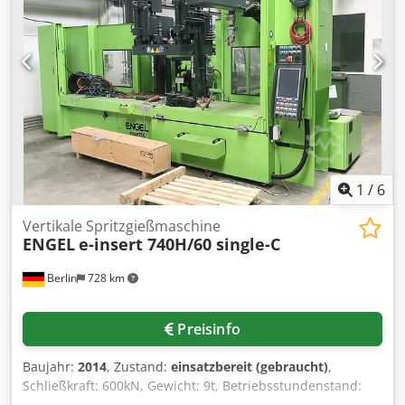
1
/
6
Vertikale Spritzgießmaschine
ENGEL
e-insert 740H/60 single-C
Berlin
728 km
Preisinfo
Baujahr:
2014
, Zustand:
einsatzbereit (gebraucht)
,
Schließkraft: 600kN, Gewicht: 9t, Betriebsstundenstand:
3638h, mit Handlingroboter ENGEL viper 20. Dodpfx Aljh