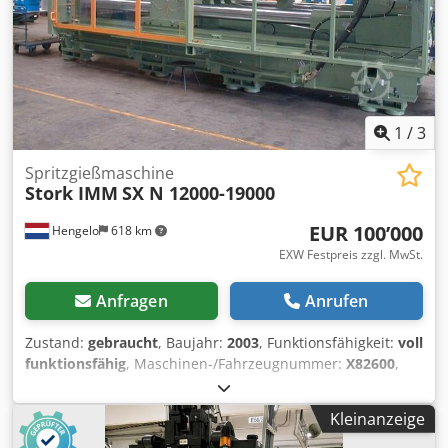
1
/
3
Spritzgießmaschine
Stork IMM
SX N 12000-19000
EUR 100’000
Hengelo
618 km
EXW Festpreis zzgl. MwSt.
Anfragen
Anrufen
Zustand:
gebraucht
, Baujahr:
2003
, Funktionsfähigkeit:
voll
funktionsfähig
, Maschinen-/Fahrzeugnummer:
X82600
,
Schließkraft:
12’000 kN
, Schneckendurchmesser:
150 mm
,
Abstand zwischen den Säulen:
1’200 mm
, Hubvolumen:
Kleinanzeige
12’193 cm³
, Einspritzdruck:
1’500 bar
, Spritzgewicht:
11’584
g
, Öffnungshub:
1’400 mm
, Gebrauchte Stork IMM 12000-