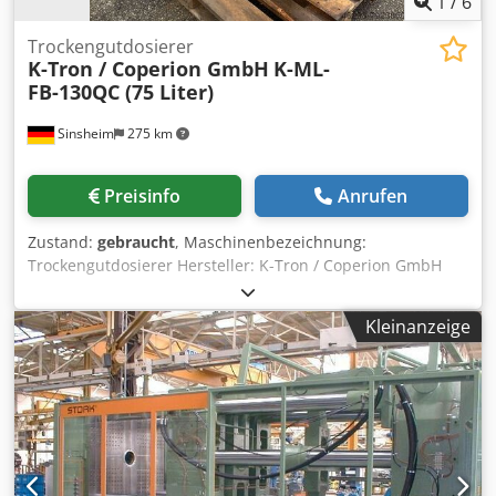
1
/
6
Trockengutdosierer
K-Tron / Coperion GmbH
K-ML-
FB-130QC (75 Liter)
Sinsheim
275 km
Preisinfo
Anrufen
Zustand:
gebraucht
, Maschinenbezeichnung:
Trockengutdosierer Hersteller: K-Tron / Coperion GmbH
Typ: K-ML-FB-130QC Baujahr: Unbekannt Dsdpfx Aoiv Ic Eol
Ssck Drehzahl: Mischer Drehzahl : 5,6 rpm Inhalt: 75 Liter
Kleinanzeige
Antrieb Motor: 0,25 kW. - Mischer Antrieb 0,25 kW
Abmessungen: Länge 800 mm x Breite 700mm x Höhe
1200mm Leergewicht: 100 kg Tech. Dokumentation: Nein
Bemerkung: Mischantrieb 0,25 kW, Drehzahl 5,6 U/min
Zustand: Gebraucht Preis: Auf Anfrage