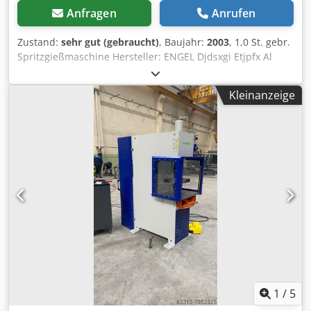
Anfragen
Anrufen
Zustand:
sehr gut (gebraucht)
, Baujahr:
2003
, 1,0 St. gebr.
Spritzgießmaschine Hersteller: ENGEL Djdsxgi Etjpfx Al
Seck Typ: VICTORY 80/25 TECH Baujahr: 2003 Schließkraft:
25 Tonnen Holmabstand: HOLMLOS Schnecken DN: 22 mm
Kleinanzeige
Max. Hubvolumen: 36 ccm³ Spritzteilgewicht 34 g/PS
Steuerung: CC100 Ausstattung: -1 x Kernzug -Ausblasventil
1
/
5