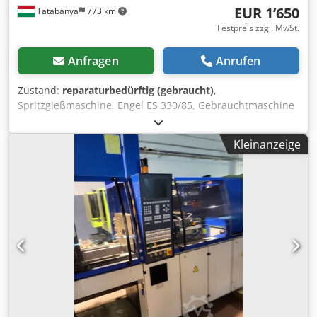
EUR 1’650
Tatabánya
773 km
Festpreis zzgl. MwSt.
Anfragen
Anrufen
Zustand:
reparaturbedürftig (gebraucht)
,
Spritzgießmaschine, Engel ES 330/85, Gebrauchtmaschine
Wie auf den Bildern zu sehen, ist ihr Funktionszustand
ungewiss. Gesamtmaße: 3100 x 1950 x 2600 mm Gewicht:
Kleinanzeige
5.500 kg Hersteller: Engel Typ: ES 330/85 Baujahr: 1997
Dedpfxoukn S Hs Al Seck Elektrische Daten: 380V, 60 A
Steuerungskarten: Keba PS 244; Keba DO 321; Keba DO
321; Keba DO 321; Keba DI 325; Keba DI 325; Keba DI 325;
Keba TT 081; Keba AR 181; Keba PD 242; Keba CU 211