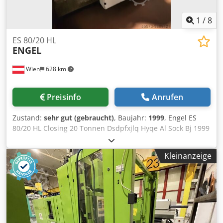
1
/
8
ES 80/20 HL
ENGEL
Wien
628 km
Preisinfo
Anrufen
Zustand:
sehr gut (gebraucht)
, Baujahr:
1999
, Engel ES
80/20 HL Closing 20 Tonnen Dsdpfxjlq Hyqe Al Sock Bj 1999
Scrow 22 mm Hubvolumen 38cm3 Vergrößert
ofspannplatte 550x430
Kleinanzeige