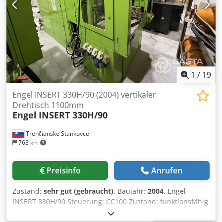
1
/
19
Engel INSERT 330H/90 (2004) vertikaler
Drehtisch 1100mm
Engel
INSERT 330H/90
Trenčianske Stankovce
763 km
Preisinfo
Anrufen
Zustand:
sehr gut (gebraucht)
, Baujahr:
2004
, Engel
INSERT 330H/90 Steuerung: CC100 Zustand: funktionsfähig
Vertikale Maschine mit horizontaler Einspritzung Dcodpfx