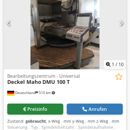
machine is currently in very good working order; no
damage or similar issues are known. Bar feeder not
included.
1
/
10
Bearbeitungszentrum - Universal
Deckel Maho
DMU 100 T
Deutschland
510 km
Preisinfo
Anrufen
Zustand:
gebraucht
, x-Weg . mm y-Weg . mm z-Weg . mm
Steuerung . Typ . Spindeldrehzahl: . Spindelaufnahme .