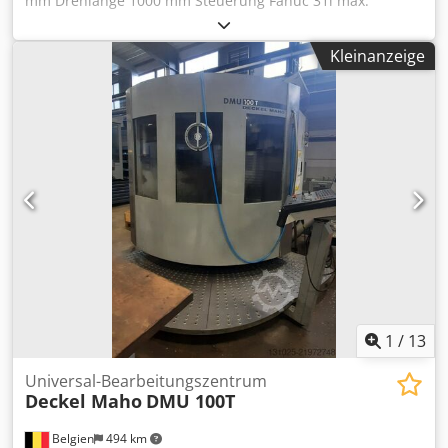
mm Drehlänge 1000 mm Steuerung Fanuc 31i max.
Drehzahl 5.000 min/-1 Antriebsleistung - Hauptspindel 15
kW Max. Drehmoment 476 Nm Stangendurchlass 65 mm x-
Kleinanzeige
Achse 250 mm z-Achse 1050 mm x2-Achse 150 mm z2-
Achse 1030 mm Spindelstunden ca. 700 h Zubehör:
Lünette, Späneförderer Die Maschine befindet sich
unserer Einschätzung nach in einem sehr guten
gebrauchten Zustand und kann nach Terminvereinbarung
unter Strom besichtigt Cjdexq R Evspfx Apvjrf werden.
Zubehör, abgebildete Werkzeuge und Spannmittel
gehören nur zum Lieferumfang wenn dies in den
Zusatzinformationen vermerkt ist. Aenderungen und
Irrtuemer in den technischen Daten und Angaben sowie
Zwischenverkauf vorbehalten!
1
/
13
Universal-Bearbeitungszentrum
Deckel Maho
DMU 100T
Belgien
494 km