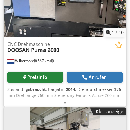
(neben Aufsatzrundtisch) für längere Werkstücke Bei der
Maschine ist die Klemmung des Fräskopfes undicht/defekt.
1
/
10
CNC Drehmaschine
DOOSAN
Puma 2600
Wilbertoord
567 km
Preisinfo
Anrufen
Zustand:
gebraucht
, Baujahr:
2014
, Drehdurchmesser 376
mm Drehlänge 760 mm Steuerung Fanuc x-Achse 260 mm
z-Achse 830 mm Maschinengewicht ca. 6000 kg Turret
BMT65 Main spindle chuck 250mm Counter spindle chuck
Kleinanzeige
175mm Hinged belt chip conveyor Driven tool holders: 2x
axial, 3x double-sided axial, and 3x radial Csdpfx Apoy
Sblrovsrf Various turning and drilling tool holders The