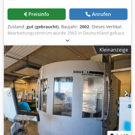
Preisinfo
Anrufen
Zustand:
gut (gebraucht)
, Baujahr:
2002
, Dieses Vertikal-
Bearbeitungszentrum wurde 2002 in Deutschland gebaut.
Es befindet sich in gutem Arbeitszustand, verfügt über
eine maximale Spindeldrehzahl von 18.000 U/min und hat
Kleinanzeige
21.232 Spindelstunden. Inklusive: - CNC-gesteuerte B- und
C-Achse - Hochdruck-Innenspindelkühlung 40 bar - M&H
3D-Messtaster - Werkzeugvermessung Die Maschine kann
unter Strom in Belgien besichtigt werden und ist ab
Oktober 2026 verfügbar. Crodpfoy Tv Epox Apvof
Steuerung: Heidenhain iTNC 530 Verfahrwege X: 1.080 mm
Verfahrwege Y: 710 mm Verfahrwege Z: 710 mm Maximale
Spindeldrehzahl: 18.000 U/min Werkzeugwechsler/-
magazin: SK40 Anzahl Werkzeugplätze: 32 Spindelstunden:
21.232 Std. Maschinenabmessungen (LxBxH): 3.500 x 2.200
x 2.410 mm Maschinengewicht: 9.000 kg Hinweis: Die auf
dieser Seite gemachten Angaben wurden nach bestem
Wissen und Gewissen zusammengestellt. Sie erfolgen in
gutem Glauben, eine Gewähr für die Richtigkeit kann