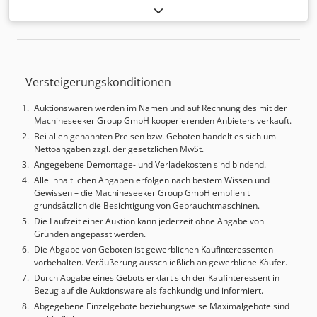
Aufspannfläche . mm Cjdpsyqtdcefx Apvorf Drehtisch . mm
Tischbelastung . kg b-Achse . ° c-Achse . 0 Die techn. Daten
sind Hersteller- bzw. Betreiberangaben und daher für uns
unverbindlich. Einen Zwischenverkauf behalten wir uns
vor; es gelten ausschließlich unsere Geschäfts- und
Versteigerungskonditionen
Verkaufsbedingungen. Über uns mehr als 400 eigene
Maschinen im Lager über 15.000 m² Lagerfläche,
Auktionswaren werden im Namen und auf Rechnung des mit der
Krankapazität 70 t mehr als 10.000 Artikel Zubehör für Ihre
Machineseeker Group GmbH kooperierenden Anbieters verkauft.
Werkstatt Sie wollen Maschinen Produktionslinien oder
Bei allen genannten Preisen bzw. Geboten handelt es sich um
Ihren Betrieb verkaufen, dann sprechen Sie uns an.
Nettoangaben zzgl. der gesetzlichen MwSt.
Weitere Angebote finden Sie auf unserer Webseite.
Angegebene Demontage- und Verladekosten sind bindend.
Besichtigungen sind nach Absprache möglich. Wir freuen
Alle inhaltlichen Angaben erfolgen nach bestem Wissen und
uns auf Ihren Besuch. Ihr Markus Hirsch Team
Gewissen – die Machineseeker Group GmbH empfiehlt
grundsätzlich die Besichtigung von Gebrauchtmaschinen.
Die Laufzeit einer Auktion kann jederzeit ohne Angabe von
Gründen angepasst werden.
Die Abgabe von Geboten ist gewerblichen Kaufinteressenten
vorbehalten. Veräußerung ausschließlich an gewerbliche Käufer.
Durch Abgabe eines Gebots erklärt sich der Kaufinteressent in
Bezug auf die Auktionsware als fachkundig und informiert.
Abgegebene Einzelgebote beziehungsweise Maximalgebote sind