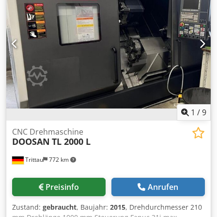
Betriebsstundenstand: 63.619h, Spindelstanden: 22.552h,
mit gesteuertem NC-Schwenkfräskopf B-Achse,
Aktivkühlung für Motorspindel B-Achse, Handrad,
Betriebsart 4, der Antriebsverstärker der Festplatte wurde
im Januar 2025 erneuert. Eine Besichtigung vor Ort ist
möglich. Crsdpfxozadkrj Apvjf
1
/
9
CNC Drehmaschine
DOOSAN
TL 2000 L
Trittau
772 km
Preisinfo
Anrufen
Zustand:
gebraucht
, Baujahr:
2015
, Drehdurchmesser 210