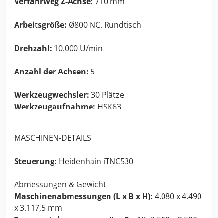
Verfahrweg Z-Achse:
710 mm
Arbeitsgröße:
Ø800 NC. Rundtisch
Drehzahl:
10.000 U/min
Anzahl der Achsen:
5
Werkzeugwechsler:
30 Plätze
Werkzeugaufnahme:
HSK63
MASCHINEN-DETAILS
Steuerung:
Heidenhain iTNC530
Abmessungen & Gewicht
Maschinenabmessungen (L x B x H):
4.080 x 4.490
x 3.117,5 mm