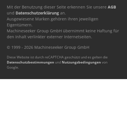
Mit der Benutzung dieser Seite erkennen Sie unsere
AGB
und
Datenschutzerklärung
an.
Ausgewiesene Marken gehören ihren jeweiligen
Eigentümern.
Machineseeker Group GmbH übernimmt keine Haftung für
den Inhalt verlinkter externer Internetseiten.
© 1999 - 2026 Machineseeker Group GmbH
Diese Website ist durch reCAPTCHA geschützt und es gelten die
Datenschutzbestimmungen
und
Nutzungsbedingungen
von
Google.