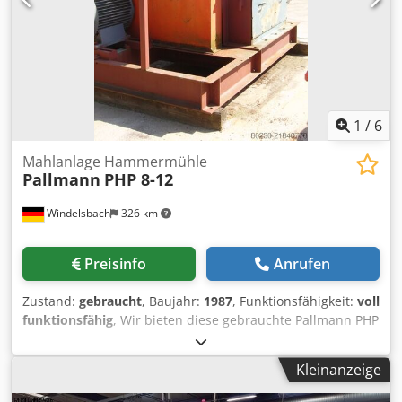
1
/
6
Mahlanlage Hammermühle
Pallmann
PHP 8-12
Windelsbach
326 km
Preisinfo
Anrufen
Zustand:
gebraucht
, Baujahr:
1987
, Funktionsfähigkeit:
voll
funktionsfähig
, Wir bieten diese gebrauchte Pallmann PHP
8-12 Mahlanlage Hammermühle, Baujahr 1987, an. Die
genauen Pläne mit den Einzelteilen sind vorhanden.
Kleinanzeige
Codpfsy Iu Rmsx Aiijrf Wenn Sie Rückfragen haben oder
mehr Informationen benötigen, schreiben Sie uns gerne