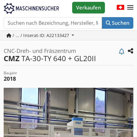
Verkaufen
Suchen
/ ... / Inserat-ID: A22133427
CNC-Dreh- und Fräszentrum
CMZ
TA-30-TY 640 + GL20II
Baujahr
2018