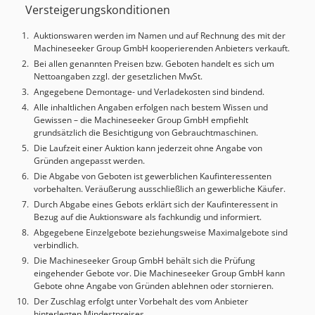
Versteigerungskonditionen
Credpeyn Ncpofx Aiijf Drehzahl max.: 20.000 U/min
Drehspindel Spannzangenfutter: Hainbuch SK65 BZI
Auktionswaren werden im Namen und auf Rechnung des mit der
Drehzahl max.: 4.000 U/min Durchlass: ca. 65 mm
Machineseeker Group GmbH kooperierenden Anbieters verkauft.
MASCHINEN-DETAILS Steuerung: Fanuc 18i MB5
Bei allen genannten Preisen bzw. Geboten handelt es sich um
Antriebsleistung min.: 30 kVA Antriebsleistung max.: 50
Nettoangaben zzgl. der gesetzlichen MwSt.
kVA AUSSTATTUNG Werkzeugmesssystem Blum Laser
Angegebene Demontage- und Verladekosten sind bindend.
Controll NT Zusatzmagazin (92 Werkzeugplätze)
Alle inhaltlichen Angaben erfolgen nach bestem Wissen und
Kühlmittelanlage / Papierbandfilter / IKZ Spindelkühler
Gewissen – die Machineseeker Group GmbH empfiehlt
Stangenlader Breuning RBK 10012 Einsätze: 20 mm, 25
grundsätzlich die Besichtigung von Gebrauchtmaschinen.
mm, 30 mm, 35 mm 40 mm, 45 mm, 50 mm, Max.
Die Laufzeit einer Auktion kann jederzeit ohne Angabe von
Durchmesser: 60 mm Bitte beachten: Ohne
Gründen angepasst werden.
Ölnebelabsaugung, ohne CO2-Löschanlage. Die
Die Abgabe von Geboten ist gewerblichen Kaufinteressenten
Demontage der Maschine erfolgt am 24.03.2026 durch die
vorbehalten. Veräußerung ausschließlich an gewerbliche Käufer.
Firma Chiron. Chiron wird außerdem eine Datensicherung
Durch Abgabe eines Gebots erklärt sich der Kaufinteressent in
vornehmen.
Bezug auf die Auktionsware als fachkundig und informiert.
Abgegebene Einzelgebote beziehungsweise Maximalgebote sind
verbindlich.
Die Machineseeker Group GmbH behält sich die Prüfung
eingehender Gebote vor. Die Machineseeker Group GmbH kann
Gebote ohne Angabe von Gründen ablehnen oder stornieren.
Der Zuschlag erfolgt unter Vorbehalt des vom Anbieter
hinterlegten Mindestpreises.