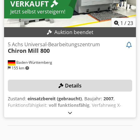
VERKAUFT
Magnetarmen ausgestattet. Verpackungsform rund,
quadratisch, sechseckig und kartoniert programmierbar.
Jetzt selbst versteigern!
Mehrere mechanische und handelsübliche Ersatzteile sind
im Lieferumfang enthalten. Crodsxmg Aiopfx Aiijf
1
/
23
Auktion beendet
5 Achs Universal-Bearbeitungszentrum
Chiron
Mill 800
Baden-Württemberg
155 km
Details
Zustand:
einsatzbereit (gebraucht)
, Baujahr:
2007
,
Funktionsfähigkeit:
voll funktionsfähig
, Verfahrweg X-
Achse:
800 mm
, Verfahrweg Y-Achse:
500 mm
, Verfahrweg
Z-Achse:
550 mm
, Steuerungsmodell:
Fanuc 18i MB5
,
Drehzahl (max.):
20’000 U/min
, TECHNISCHE DETAILS
Verfahrweg X-Achse: 800 mm Verfahrweg Y-Achse: 500 mm
Verfahrweg Z-Achse: 550 mm Hauptspindel Typ: HSK-A63