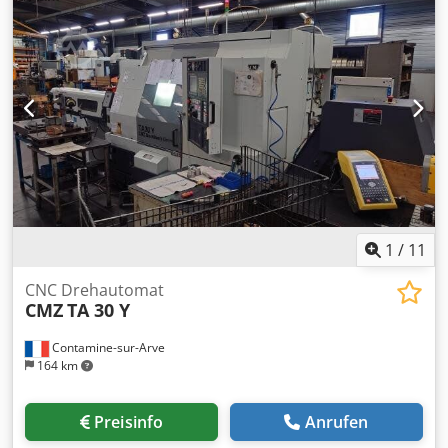
eine Nachricht oder rufen uns an.
1
/
11
CNC Drehautomat
CMZ
TA 30 Y
Contamine-sur-Arve
164 km
Preisinfo
Anrufen