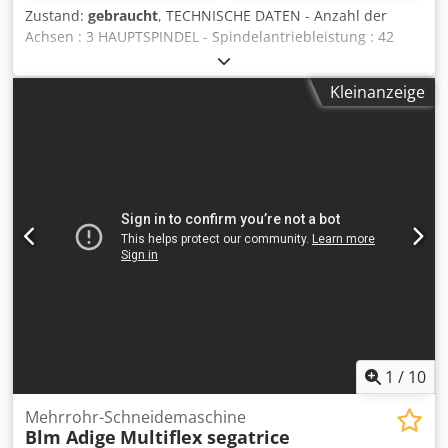
Zustand:
gebraucht
, TECHNISCHE DATEN - Anzahl der
Achsen : 3 HAUPTSPINDEL - Spindelantriebleistung : 42
[kW] - Spindeldrehzahl : 3500 [Upm] - Maximaler
Drehdurchmesser auf der Bank : 760 [mm] - Maximaler
Kleinanzeige
Drehdurchmesser auf dem Schlitten : 600 [mm] - Max.
bearbeitbaren Durchmesser : 460 [mm] - Max.
Durchmesser des Hauptspindelfutters : 250 / 315 [mm]
Cedpfxozgx Anj Aiijrf - Minimum Auflösung C-Achse : 0.001
[Grad] REVOLVERKOPF - Positionen Anzahl : 12 -
Verfahrweg X/Z : 310 / 640 [mm] REITSTOCK - Abstand
zwischen der Spindel und der Mitte des Reitstocks : 689
[mm] GEWICHT UND ABMESSUNGEN - Platzbedarf : 2.540 x
1.760 [mm] - Maschinenhöhe : 1.880 [mm] -
Maschinengewicht : 6600 [kg] ZUBEHÖR - Steuerung :
Fanuc Series 32i Model B - Kühlmitteltank - Späneförderer
- Werkzeug Meßtastereinrichtung : Renishaw -
Stangemagazin : LNS Quick Load Servo 80 S2
1
/
10
Mehrrohr-Schneidemaschine
Blm Adige
Multiflex segatrice