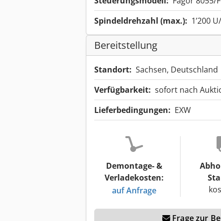
Steuerungsmodell:
Fagor 8055/F
Spindeldrehzahl (max.):
1’200 U
Bereitstellung
Standort:
Sachsen, Deutschland
Verfügbarkeit:
sofort nach Aukt
Lieferbedingungen:
EXW
Demontage- &
Abho
Verladekosten:
Sta
kos
auf Anfrage
Frage zur Ber