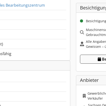
ales Bearbeitungszentrum
Besichtigun
Besichtigun
Maschinensu
Gebrauchtma
Alle Angabe
t)
Gewissen – ü
nsfähig
Be
Anbieter
Gewerbliche
Verkäufer
Sachsen D