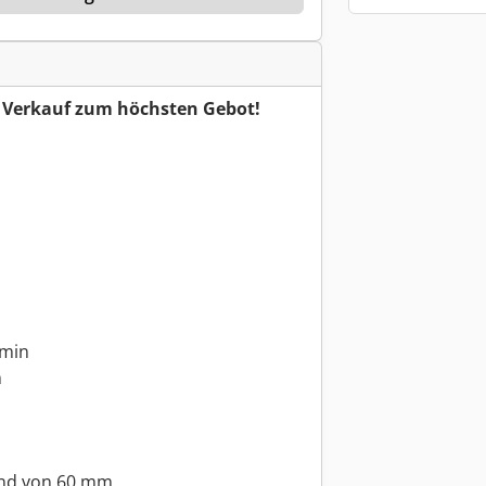
r Verkauf zum höchsten Gebot!
/min
n
and von 60 mm