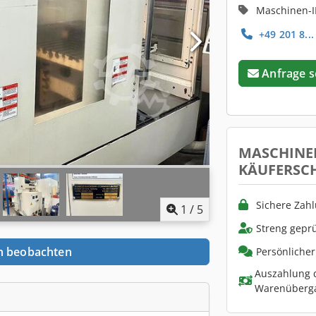
Maschinen-I
+49 201 8...
Anfrage 
MASCHINE
KÄUFERSC
Sichere Zah
1
/
5
Streng geprü
n beobachten
Persönliche
Auszahlung d
Warenüberg