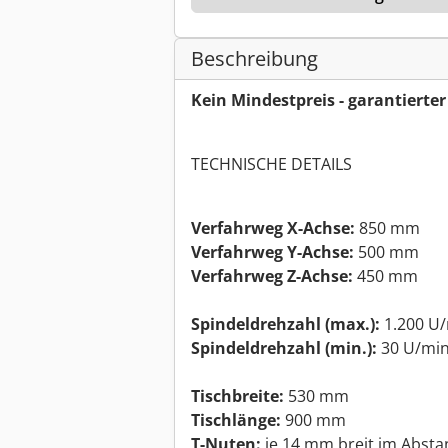
Beschreibung
Kein Mindestpreis - garantierte
TECHNISCHE DETAILS
Verfahrweg X-Achse:
850 mm
Verfahrweg Y-Achse:
500 mm
Verfahrweg Z-Achse:
450 mm
Spindeldrehzahl (max.):
1.200 U
Spindeldrehzahl (min.):
30 U/mi
Tischbreite:
530 mm
Tischlänge:
900 mm
T-Nuten:
je 14 mm breit im Abst