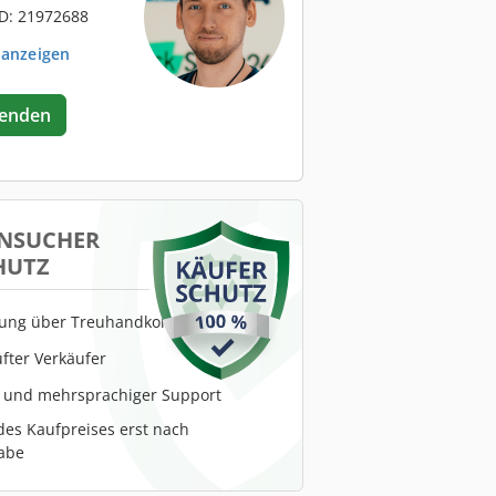
D: 21972688
 anzeigen
senden
NSUCHER
HUTZ
lung über Treuhandkonto
fter Verkäufer
r und mehrsprachiger Support
es Kaufpreises erst nach
abe