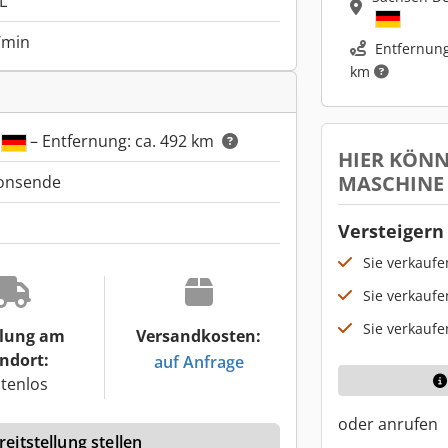
L
/min
Entfernung
km
– Entfernung: ca. 492 km
HIER KÖNN
MASCHINE
ionsende
Versteigern 
Sie verkauf
Sie verkaufe
Sie verkaufe
lung am
Versandkosten:
ndort:
auf Anfrage
tenlos
oder anrufen
eitstellung stellen