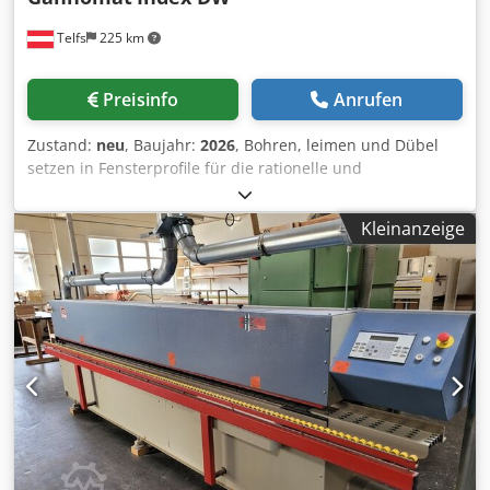
Telfs
225 km
Preisinfo
Anrufen
Zustand:
neu
, Baujahr:
2026
, Bohren, leimen und Dübel
setzen in Fensterprofile für die rationelle und
professionelle Herstellung von Fensterverbindungen mit
Dübeltechnik. Kurzvorstellung: • Universelle CNC
Kleinanzeige
gesteuerte Bohr- und Dübeleintreibmaschine für Fenster -
und Türelemente • Leimschussüberwachung über GIC •
Geschlossenes Leimsystem • Optionale, zusätzliche
horizontale Bohrspindeln Csdpedx R A Uefx Anksha •
Entlastet CNC Bearbeitungszentren