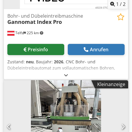
1
/
2
Bohr- und Dübeleintreibmaschine
Gannomat
Index Pro
Telfs
225 km
Preisinfo
Anrufen
Zustand:
neu
, Baujahr:
2026
, CNC Bohr- und
Dübeleintreibautomat zum vollautomatischen Bohren,
Leimen und Dübeleintreiben. Das Bohr- und Dübel-
Bearbeitungszentrum mit Kompaktheit, Effizienz, Qualität
Kleinanzeige
und Flexibilität. Kurzvorstellung: Chsdpfx Anedx R Dfjkoa •
Universelle CNC gesteuerte Bohr- und
Dübeleintreibmaschine • Leimschussüberwachung über
GIC • Geschlossenes Leimsystem • Geeignet für Platten-
und Massivholzbearbeitung • Optionale zusätzliche
horizontale und vertikale Bohrspindeln • Entlastet CNC
Bearbeitungszentren • Optimale Ergänzung zu Nesting-
Maschinen