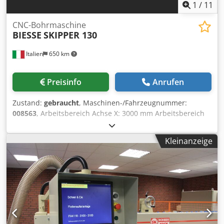
1
/
11
CNC-Bohrmaschine
BIESSE
SKIPPER 130
Italien
650 km
Preisinfo
Anrufen
Zustand:
gebraucht
, Maschinen-/Fahrzeugnummer:
008563
, Arbeitsbereich Achse X: 3000 mm Arbeitsbereich
Achse Y: 1300 mm Chjdpfx Anozruxvokoa Anzahl
Bohrspindeln: 82
Kleinanzeige