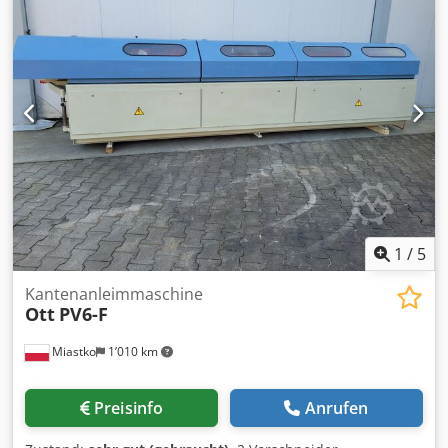
1
/
5
Kantenanleimmaschine
Ott
PV6-F
Miastko
1’010 km
Preisinfo
Anrufen