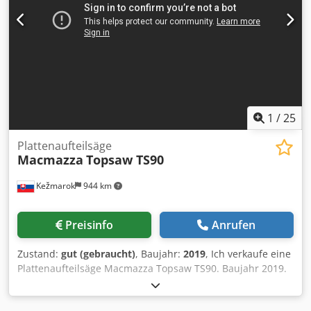
1
/
25
Plattenaufteilsäge
Macmazza
Topsaw TS90
Kežmarok
944 km
Preisinfo
Anrufen
Zustand:
gut (gebraucht)
, Baujahr:
2019
, Ich verkaufe eine
Plattenaufteilsäge Macmazza Topsaw TS90. Baujahr 2019.
Chodpfx Aozkmflsnkoa Schnittfläche 4300x4300mm.
Schnitthohe 90mm. Hauptmotor 7,5kW Vorritzermotor