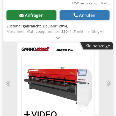
EXW Festpreis zzgl. MwSt.
Anfragen
Anrufen
Zustand:
gebraucht
, Baujahr:
2014
,
Maschinen-/Fahrzeugnummer:
33041
, Funktionsfähigkeit:
voll funktionsfähig
, Leistung:
4.5 kW (6.12 PS)
, Verfahrweg
X-Achse:
3’000 mm
, Verfahrweg Y-Achse:
1’300 mm
,
Kleinanzeige
Verfahrweg Z-Achse:
90 mm
, Ausstattung:
CE-
Kennzeichnung
, Die Maschine wurde regelmäßig gewartet
und befindet sich in ausgezeichnetem Arbeitszustand.
Linearschienen und Kugelumlaufspindeln sind in
hervorragendem Zustand, ohne Spiel. Ein- und
Auslauftische sind voll funktionsfähig. Die
Transportzangen arbeiten synchron und kraftvoll. Das
Bohrsystem verfügt über 82 Spindeln. Obere und untere
Fräseinheiten arbeiten mit ISO 30-Aufnahmen. Die Lager
an den Motoren sind in gutem Zustand und laufen mit
24.000 U/min. Die Maschinensteuerung erfolgt über das
BiesseWorks-Interface. Die Elektronik im Schaltschrank ist
sauber und staubfrei. Chjdpsy Sfi Iefx Ankoa