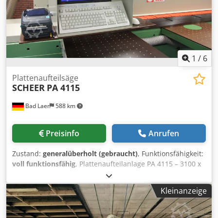
1
/
6
Plattenaufteilsäge
SCHEER
PA 4115
Bad Laer
588 km
Preisinfo
Anrufen
Zustand:
generalüberholt (gebraucht)
, Funktionsfähigkeit:
voll funktionsfähig
, Plattenaufteilanlage PA 4115 – 3100 x
3100 DNC-AT Zustand: generalüberholt Garantie: 1 Jahr
Gewährleistung Technische Ausstattung: Winkelanschlag
Kleinanzeige
links nach AGA 4383 Längsschnittsäge FM 16-3100:
Gehärtete Führungen Automatischer Vor- und Rücklauf
des Sägeaggregats Rücklauf mit automatischer Absenkung