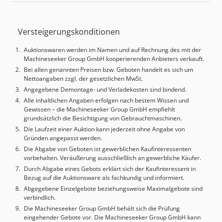
2,2kW Zusammenfläche B.5860mm x T.76110mm Gripper
mit pneumatische Regulazion Seitenposizionierungsroller
von Oben. Pneumatisches Anschub.
Versteigerungskonditionen
Optimisierungsoftware inklusiv. Sehr guter Zustand.
Verfugbar gleich.
Auktionswaren werden im Namen und auf Rechnung des mit der
Machineseeker Group GmbH kooperierenden Anbieters verkauft.
Bei allen genannten Preisen bzw. Geboten handelt es sich um
Nettoangaben zzgl. der gesetzlichen MwSt.
Angegebene Demontage- und Verladekosten sind bindend.
Alle inhaltlichen Angaben erfolgen nach bestem Wissen und
Gewissen – die Machineseeker Group GmbH empfiehlt
grundsätzlich die Besichtigung von Gebrauchtmaschinen.
Die Laufzeit einer Auktion kann jederzeit ohne Angabe von
Gründen angepasst werden.
Die Abgabe von Geboten ist gewerblichen Kaufinteressenten
vorbehalten. Veräußerung ausschließlich an gewerbliche Käufer.
Durch Abgabe eines Gebots erklärt sich der Kaufinteressent in
Bezug auf die Auktionsware als fachkundig und informiert.
Abgegebene Einzelgebote beziehungsweise Maximalgebote sind
verbindlich.
Die Machineseeker Group GmbH behält sich die Prüfung
eingehender Gebote vor. Die Machineseeker Group GmbH kann