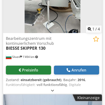
1
/
4
Bearbeitungszentrum mit
kontinuierlichem Vorschub
BIESSE
SKIPPER 130
Sliven
1’494 km
Preisinfo
Anrufen
Zustand:
einsatzbereit (gebraucht)
, Baujahr:
2016
,
Funktionsfähigkeit:
voll funktionsfähig
, Digitale
automatische Bohrmaschine BIESSE SKIPPER 130 Cedpfx
Asrkm R Honksha Arbeitszustand. Frei zum Laden.
Kleinanzeige