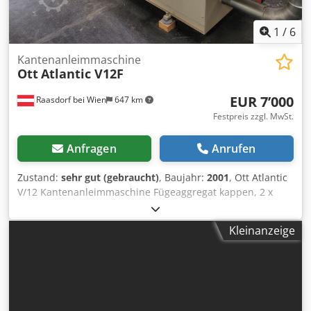
1
/
6
Kantenanleimmaschine
Ott
Atlantic V12F
EUR 7’000
Raasdorf bei Wien
647 km
Festpreis zzgl. MwSt.
Anfragen
Anrufen
Zustand:
sehr gut (gebraucht)
, Baujahr:
2001
, Ott Atlantic
V/12 Kantenanleimmaschine Fügeaggregat kappen, 2 x
fräsen, Radienziehklinge, Flächenziehklinge Kantenstärke:
0,2 - 12 mm Werkstückbreite min.: 70 mm Werkstückhöhe :
Kleinanzeige
8-42 mm Vorschubgeschwindigkeit: 12 m/min. Zustand
sehr wenig gebraucht Baujahr 2001 Preis 10000 Cjdpfx
Anstdz Tqjkoha