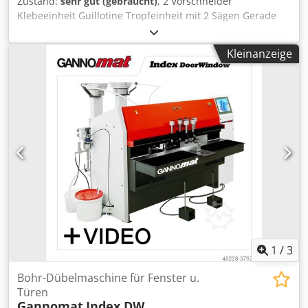
Zustand:
sehr gut (gebraucht)
, 2 Vorschneider
Klebeeinheit Guillotine Tropfeinheit mit 2 Sägen Gerade
Fräser Csdjulh Nuspfx Anksha Abrundungsfräser
Kleinanzeige
1
/
3
Bohr-Dübelmaschine für Fenster u.
Türen
Gannomat
Index DW