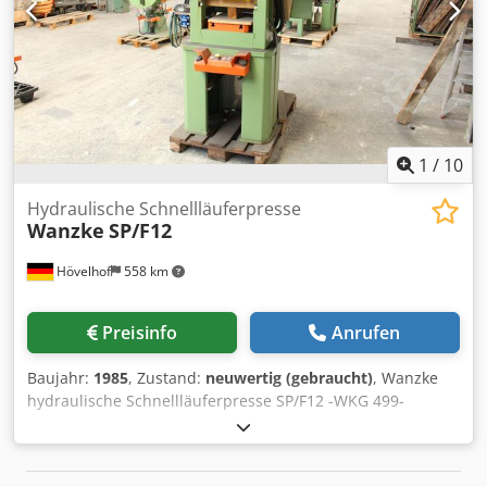
1
/
10
Hydraulische Schnellläuferpresse
Wanzke
SP/F12
Hövelhof
558 km
Preisinfo
Anrufen
Baujahr:
1985
, Zustand:
neuwertig (gebraucht)
, Wanzke
hydraulische Schnellläuferpresse SP/F12 -WKG 499-
Angeboten wird hier eine hydraulische
Schnellläuferpresse der Firma Wanzke. Diese Presse
befindet sich in einem neuwertigen Zustand! Technische