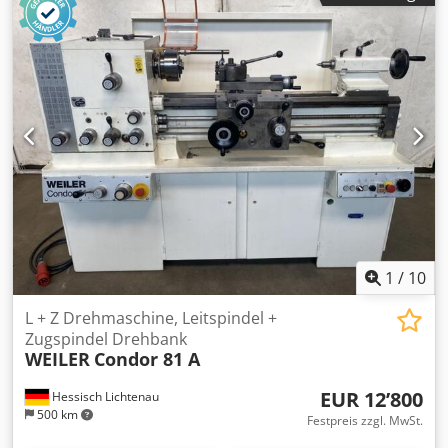
Nettetal) – 3 Monate Gewährleistung Gebrauchte
Maschinen können auf Grund ihrer Nutzung optische
Mängel haben. (Technische Änderungen und
Zwischenverkauf vorbehalten!) Standort: MTA Deutschland
GmbH, 41334 Nettetal
1
/
10
L + Z Drehmaschine, Leitspindel +
Zugspindel Drehbank
WEILER
Condor 81 A
EUR 12’800
Hessisch Lichtenau
500 km
Festpreis zzgl. MwSt.