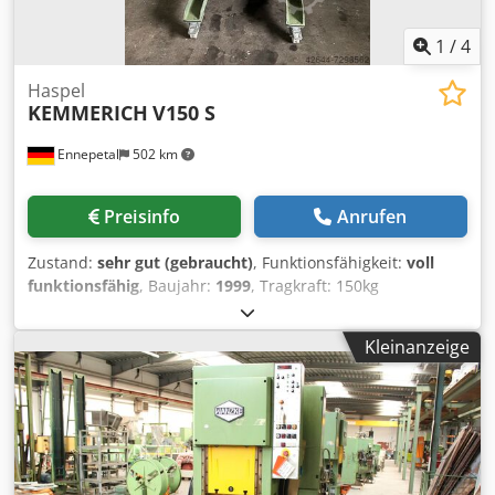
1
/
4
Haspel
KEMMERICH
V150 S
Ennepetal
502 km
Preisinfo
Anrufen
Zustand:
sehr gut (gebraucht)
, Funktionsfähigkeit:
voll
funktionsfähig
, Baujahr:
1999
, Tragkraft: 150kg
Bandbreite: max. 100mm Dwjdsh T Ducjpfx Akkoa
Coildurchmesser: max. 1.200mm Spreizbereich: 320 ...
Kleinanzeige
520mm Ausfuehrung: • Haspel auf fahrbarem Rahmen
montiert • Anlegesscheibe hinten, Begrenzungsring vorne •
manuell einstellbare Bremse