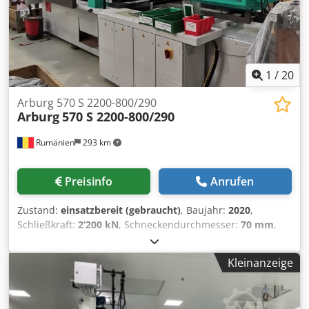
1
/
20
Arburg 570 S 2200-800/290
Arburg
570 S 2200-800/290
Rumänien
293 km
Preisinfo
Anrufen
Zustand:
einsatzbereit (gebraucht)
, Baujahr:
2020
,
Schließkraft:
2’200 kN
, Schneckendurchmesser:
70 mm
,
Spritzgewicht:
172 g
, Dieser Arburg 570 S 2200-800/290
wurde im Jahr 2020 hergestellt. Sie verfügt über ein
Kleinanzeige
hydraulisches Antriebssystem und die Selogica-Steuerung
für präzises Arbeiten. Mit einer Schließkraft von 2.200 kN
und einem Schneckendurchmesser von 40 mm ist sie ideal