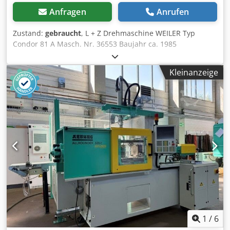
Anfragen
Anrufen
Zustand:
gebraucht
, L + Z Drehmaschine WEILER Typ
Condor 81 A Masch. Nr. 36553 Baujahr ca. 1985
Spitzenweite 750 mm Drehdurchmesser über Bett 330 mm
Spitzenhöhe über Bett 165 mm Drehdurchmesser über
Kleinanzeige
Support 180 mm Spitzenhöhe über Support 90 mm
Spindelbohrung 40 mm Futteraufnahme Kurzkegel DIN
55027 Gr. 5 Reitstockinnenkegel MK 3 Pinolverstellung 110
mm Spindeldrehzahl 45 - 2800 U/min. 16 Stufen
Antriebsleistung 3 kW Dwodpfxsk S Ht Ae Akkea
Netzanschluß 400 Volt, 50 Hz - Spindeldrehzahl über 16
Getriebestufen - 3-Backen Drehfutter Ø 160 mm RÖHM mit
Bohr- und Drehbacken - Schnellwechsel-Stahlhalter
Multifix Größe B mit 3 Einsätzen - automatischer Vorschub
längs und plan - Elektro-mechanische Spindelbremse -
Not-Aus - Kühlmitteltank mit Pumpe im
Maschinenunterbau, ohne Zuleitung zum Arbeitsbereich -
klappbarer Futterschutz - Spritzschutz - 1 Stück
mitlaufende Zentrierspitze - Elektroplan und
1
/
6
Bedienungsanleitung Platzbedarf L x B x H 1850 x 950 x