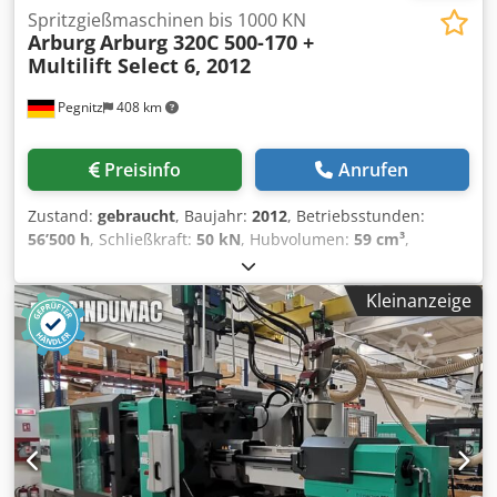
1400 mm Gewicht 1100 kg guter Zustand
Spritzgießmaschinen bis 1000 KN
Arburg
Arburg 320C 500-170 +
Multilift Select 6, 2012
Pegnitz
408 km
Preisinfo
Anrufen
Zustand:
gebraucht
, Baujahr:
2012
, Betriebsstunden:
56’500 h
, Schließkraft:
50 kN
, Hubvolumen:
59 cm³
,
Einspritzdruck:
2’500 bar
, Gesamtgewicht:
2’900 kg
,
Schneckendurchmesser:
25 mm
, Frachtbasis: FCA Pegnitz
Kleinanzeige
Dwedpey N Eccsfx Akksa Lieferzeit: nach Absprache
Zahlungsbedingung: 100% vor Übernahme der Maschine,
rein netto