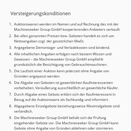
Daten: Hersteller: Wanzke Typ: SP/F 12 Presskraft: 120 KN
Rückzugskraft: 17,8 Nachlaufzeit: 0,028 sek Baujahr: 1985
Versteigerungskonditionen
Hauptantrieb: 1,5kW / 1,5kW Netzspannung: 380V 50Hz
Steuerspannung: 220V 50Hz Dwedpfjhgiyiox Akkja
Auktionswaren werden im Namen und auf Rechnung des mit der
Nachlaufweg: 2,8mm Sicherheitsabstand: 4mm Zubehör:
Machineseeker Group GmbH kooperierenden Anbieters verkauft.
Abwickelhasbel GM1
Bei allen genannten Preisen bzw. Geboten handelt es sich um
Nettoangaben zzgl. der gesetzlichen MwSt.
Angegebene Demontage- und Verladekosten sind bindend.
Alle inhaltlichen Angaben erfolgen nach bestem Wissen und
Gewissen – die Machineseeker Group GmbH empfiehlt
grundsätzlich die Besichtigung von Gebrauchtmaschinen.
Die Laufzeit einer Auktion kann jederzeit ohne Angabe von
Gründen angepasst werden.
Die Abgabe von Geboten ist gewerblichen Kaufinteressenten
vorbehalten. Veräußerung ausschließlich an gewerbliche Käufer.
Durch Abgabe eines Gebots erklärt sich der Kaufinteressent in
Bezug auf die Auktionsware als fachkundig und informiert.
Abgegebene Einzelgebote beziehungsweise Maximalgebote sind
verbindlich.
Die Machineseeker Group GmbH behält sich die Prüfung
eingehender Gebote vor. Die Machineseeker Group GmbH kann
Gebote ohne Angabe von Gründen ablehnen oder stornieren.