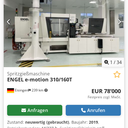
für detaillierte Spritzgießaufgaben. Nutzen Sie die
Gelegenheit und kaufen Sie diese hydraulische
Spritzgießmaschine Arburg 570 S 2200-800/290.
Kontaktieren Sie uns für weitere Informationen.
Feststelleinheit • Abstand zwischen den Holmen: 570 × 570
mm • Öffnungshub: 650 mm • Auswerferkraft: 70 kN •
Auswerferhub: 200 mmEinspritzeinheit Dwedox Nkp Ijpfx
Akkoa • Größe der Einspritzeinheit: 290 • Einspritzdruck:
2.500 bar • Schussvolumen: 188 cm³Antrieb & Steuerung •
Antriebssystem: Hydraulisch • Steuerung: ARBURG Selogica
1
/
34
Spritzgießmaschine
ENGEL
e-motion 310/160T
EUR 78’000
Eisingen
239 km
Festpreis zzgl. MwSt.
Anfragen
Anrufen
Zustand:
neuwertig (gebraucht)
, Baujahr:
2019
,