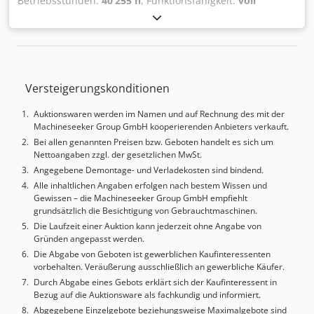
Betriebsstunden:
40’255 h
, Funktionsfähigkeit:
voll
funktionsfähig
, Zum Verkauf steht eine DMG DECKEL
MAHO DMF 220 linear, ein 5-Achs-Universal-
Bearbeitungszentrum in Fahrständerbauweise. Die
Maschine wurde 2008 gebaut und im Jahr 2022 auf
Siemens Sinumerik 840D Solution Line modernisiert / total
Versteigerungskonditionen
retrofitted. Ausgestattet mit 5-Achs-Simultan-Lizenz,
Siemens Sinamics-Antriebstechnik, Siemens OP15 Black
Auktionswaren werden im Namen und auf Rechnung des mit der
Operator Panel, MCP-Bedienfeld und elektrischem
Machineseeker Group GmbH kooperierenden Anbieters verkauft.
Handrad. Technische Daten: Chjdjyuzg Hopfx Amhea
Bei allen genannten Preisen bzw. Geboten handelt es sich um
Hersteller: DMG DECKEL MAHO Typ: DMF 220 linear
Nettoangaben zzgl. der gesetzlichen MwSt.
Maschinenart: 5-Achs-Universal-Bearbeitungszentrum /
Angegebene Demontage- und Verladekosten sind bindend.
Fahrständer-Bearbeitungszentrum Baujahr: 2008
Alle inhaltlichen Angaben erfolgen nach bestem Wissen und
Steuerung: Siemens Sinumerik 840D Solution Line
Gewissen – die Machineseeker Group GmbH empfiehlt
Modernisierung / Total Retrofit: Siemens CNC- /
grundsätzlich die Besichtigung von Gebrauchtmaschinen.
Antriebsmodernisierung 2022 5-Achs-Simultanbetrieb:
Die Laufzeit einer Auktion kann jederzeit ohne Angabe von
Lizenz vorhanden Seriennummer: 15115223244
Gründen angepasst werden.
Maschinennummer: 2499093 Verfahrweg X: 2.200 mm
Die Abgabe von Geboten ist gewerblichen Kaufinteressenten
Verfahrweg Y: 560 mm Verfahrweg Z: 720 mm
vorbehalten. Veräußerung ausschließlich an gewerbliche Käufer.
Werkzeugaufnahme: SK 40 Tischbelastung: 2.500 kg
Durch Abgabe eines Gebots erklärt sich der Kaufinteressent in
Drehzahlbereich Hauptspindel: 20 - 14.000 1/min
Bezug auf die Auktionsware als fachkundig und informiert.
Anschlussleistung: 80 kVA Max. Nennstrom: 115 A
Abgegebene Einzelgebote beziehungsweise Maximalgebote sind