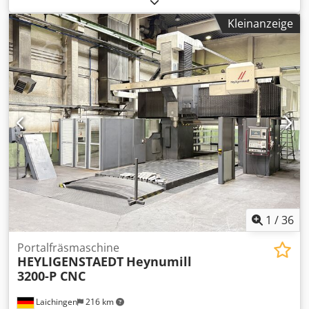
mm VERTIKALVERFAHRWEG: 2500 mm EILGÄNGE L-T-V: 35
Kleinanzeige
m/min SPINDEL: 337–5000 U/min; 42 kW; 1180 Nm Codpfxjx
Ru Azs Amheha ARBEITSTISCH: 300 x 2500 x 7000 mm
KOPF: ISO 50; MILLESIMALE POSITIONIERUNG; A/B-ACHSE
AUTOMATISCH WERKZEUGMAGAZIN: PICK-UP; 12 PLÄTZE
STEUERUNG: HEIDENHAIN TNC 640 HOCHDRUCKKÜHLUNG:
20 bar HINWEIS: AUTOMATISCHER KOPFWECHSEL;
DRUCKLUFT DURCH DAS WERKZEUG; RTCP; AUTOCAL-
SOFTWARE FÜR AUTOMATISCHE KALIBRIERUNG
1
/
36
Portalfräsmaschine
HEYLIGENSTAEDT
Heynumill
3200-P CNC
Laichingen
216 km