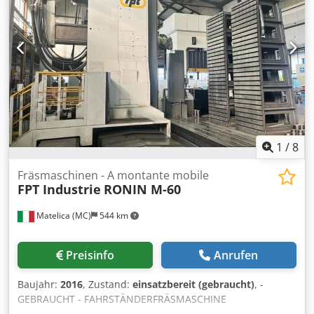
1
/
8
Fräsmaschinen - A montante mobile
FPT Industrie
RONIN M-60
Matelica (MC)
544 km
Preisinfo
Anrufen
Baujahr:
2016
, Zustand:
einsatzbereit (gebraucht)
, -
GEBRAUCHT - FAHRSTÄNDERFRÄSMASCHINE
LÄNGSVERFAHRWEG: 6000 mm QUERVERFAHRWEG: 1500