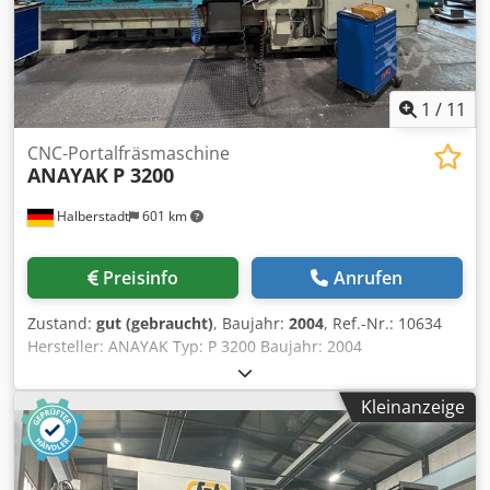
1
/
11
CNC-Portalfräsmaschine
ANAYAK
P 3200
Halberstadt
601 km
Preisinfo
Anrufen
Zustand:
gut (gebraucht)
, Baujahr:
2004
, Ref.-Nr.: 10634
Hersteller: ANAYAK Typ: P 3200 Baujahr: 2004
Steuerungsart: CNC-Steuerung Steuerung: Heidenhain
Lagerort: Halberstadt Ursprungsland: Germany X-Weg:
Kleinanzeige
3200 mm Y-Weg: 1400 mm Z-Weg: 750 mm Tischgröße
(lxb): 3200 x 1400 mm Spindellaufzeit: 23.291 h Steuerung
ein: 83.301 h Maschine ein: 73.907 h Programmlauf: 27.807
h Chedpezc D Eujfx Amhoa