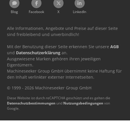
Blog
Facebook
X
LinkedIn
Alle Informationen, Angebote und Preise auf dieser Seite
sind freibleibend und unverbindlich!
Mit der Benutzung dieser Seite erkennen Sie unsere
AGB
und
Datenschutzerklärung
an.
Ausgewiesene Marken gehören ihren jeweiligen
Eigentümern.
Machineseeker Group GmbH übernimmt keine Haftung für
den Inhalt verlinkter externer Internetseiten.
© 1999 - 2026 Machineseeker Group GmbH
Diese Website ist durch reCAPTCHA geschützt und es gelten die
Datenschutzbestimmungen
und
Nutzungsbedingungen
von
Google.