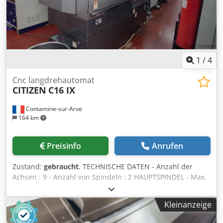
1
/
4
Cnc langdrehautomat
CITIZEN
C16 IX
Contamine-sur-Arve
164 km
Preisinfo
Anrufen
Zustand:
gebraucht
, TECHNISCHE DATEN - Anzahl der
Achsen : 9 - Anzahl von Spindeln : 2 HAUPTSPINDEL - Max.
Stangendurchmesser : 16 [mm] - Verfahrweg : 205 [mm] -
Spindeldrehzahl : 10.000 [Upm] - Minimum Auflösung C-
Kleinanzeige
Achse : 0,001 [Grad] GEGENSPINDEL - Max.
Stangendurchmesser : 16 [mm] - Spindeldrehzahl : 10.000