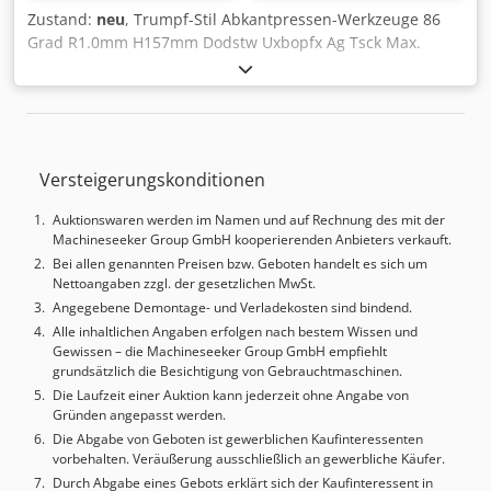
Zustand:
neu
, Trumpf-Stil Abkantpressen-Werkzeuge 86
Grad R1.0mm H157mm Dodstw Uxbopfx Ag Tsck Max.
40t/m L500mm&L550mm sektionalisiert
Versteigerungskonditionen
Auktionswaren werden im Namen und auf Rechnung des mit der
Machineseeker Group GmbH kooperierenden Anbieters verkauft.
Bei allen genannten Preisen bzw. Geboten handelt es sich um
Nettoangaben zzgl. der gesetzlichen MwSt.
Angegebene Demontage- und Verladekosten sind bindend.
Alle inhaltlichen Angaben erfolgen nach bestem Wissen und
Gewissen – die Machineseeker Group GmbH empfiehlt
grundsätzlich die Besichtigung von Gebrauchtmaschinen.
Die Laufzeit einer Auktion kann jederzeit ohne Angabe von
Gründen angepasst werden.
Die Abgabe von Geboten ist gewerblichen Kaufinteressenten
vorbehalten. Veräußerung ausschließlich an gewerbliche Käufer.
Durch Abgabe eines Gebots erklärt sich der Kaufinteressent in