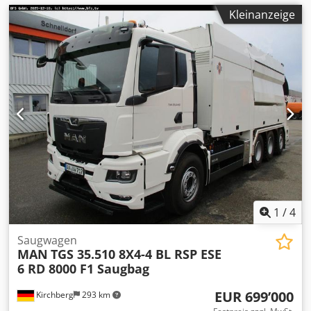
Kleinanzeige
1
/
4
Saugwagen
MAN
TGS 35.510 8X4-4 BL RSP ESE
6 RD 8000 F1 Saugbag
EUR 699’000
Kirchberg
293 km