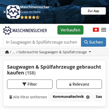
Maschinensucher
Zur App
Gratis im Store
Verkaufen
Suchen
/ ... / Gebrauchte Saugwagen & Spülfahrzeuge
Saugwagen & Spülfahrzeuge gebraucht
kaufen
(158)
Filter
Relevanz
Kommunaltechnik
Saugwa
Alle Filter entfernen