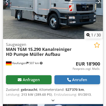
Saugwagen Kanal Müller VM F 100K Nr 11605700, Kipper,
10.000 Liter, Kipper, CVS Vacustar W1300R,
Saugschlauchhaspel Unverbindliches Angebot-
Änderungen und Zwischenverkauf vorbehalten-Verkauf
erfolgt unter Ausschluss jeglicher Gewährleistung-Alle
Angaben ohne Gewähr! Dodpsymxf Rofx Aprsck
1
/
30
Saugwagen
MAN
TGM 15.290 Kanalreiniger
HD Pumpe Müller Aufbau
EUR 18’900
Kaufungen
507 km
Festpreis zzgl. MwSt.
Anfragen
Anrufen
Zustand:
gebraucht
, Kilometerstand:
527’370 km
,
Leistung:
213 kW (289.60 PS)
, Erstzulassung:
01/2013
,
Kraftstofftyp:
Diesel
, Gesamtgewicht:
15’000 kg
, Achsen-
Konfiguration:
2 Achsen
, nächste Prüfung (TÜV):
08/2028
,