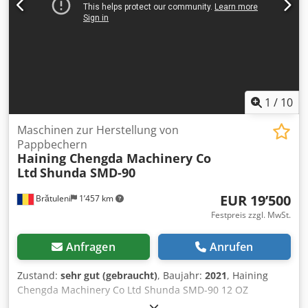
1
/
10
Maschinen zur Herstellung von
Pappbechern
Haining Chengda Machinery Co
Ltd
Shunda SMD-90
EUR 19’500
Brătuleni
1’457 km
Festpreis zzgl. MwSt.
Anfragen
Anrufen
Zustand:
sehr gut (gebraucht)
, Baujahr:
2021
, Haining
Chengda Machinery Co Ltd Shunda SMD-90 12 OZ
Pappbecher Dcodpfx Aeignz Hoavok Die Maschine verfügt