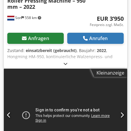
Roller Pressing Machine – 950
mm – 2022
EUR 3’950
Son
558 km
Festpreis zzgl. MwSt.
Anfragen
Anrufen
Zustand:
einsatzbereit (gebraucht)
, Baujahr:
2022
,
Hongming HM-950, kontinuierliche Walzenpress- und
Glättmaschine, geeignet für die Herstellung von
Hardcovern, Buchumschlägen, Mappen,
Kleinanzeige
Präsentationsmaterialien, festen Kartonverpackungen und
anderen verleimten Karton- oder Papierprodukten. Die
Maschine führt das Material kontinuierlich über ein
Förderband durch eine große Druckwalze. Dies sorgt für
ein gleichmäßiges Pres Ergebnis, verbessert die Haftung
zwischen den verleimten Schichten und hilft,
eingeschlossene Luftblasen und Unebenheiten zu
entfernen. Der Druck und die Arbeitshöhe können auf
beiden Seiten der Maschine manuell eingestellt werden.
Technische Daten: * Hersteller: Hongming * Modell: HM-