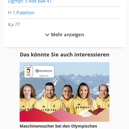
Dgmpc 3 Abk Bak 41
H 1 Paletten
Ka 77
Mehr anzeigen
Ls 703
Meh 5 2 1 8 B
Das könnte Sie auch interessieren
Nc Fräsmaschine
Nc Teilapparat
Packer
Paletten 80 X 60
Papenbrock Maschine
Papier Mettler
Maschinensucher bei den Olympischen