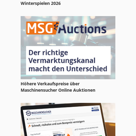
Papier Presse
Winterspielen 2026
Papier Schredder
Papier Und Stoffpresse
Papierbohrmaschine 2 Spindel
Pbt 25
Pk 19000
Ppl
Höhere Verkaufspreise über
Pu
Maschinensucher Online Auktionen
Schlitz Und Zapfenmaschine
Schneidemaschine Papier
Stock