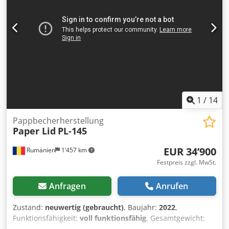
1
/
14
Pappbecherherstellung
Paper Lid
PL-145
EUR 34’900
Rumänien
1’457 km
Festpreis zzgl. MwSt.
Anfragen
Anrufen
Zustand:
neuwertig (gebraucht)
, Baujahr:
2022
,
Funktionsfähigkeit:
voll funktionsfähig
, Gesamtgewicht:
4’000 kg
, Leistung:
17 kW (23.11 PS)
, Gesamtbreite:
1’510