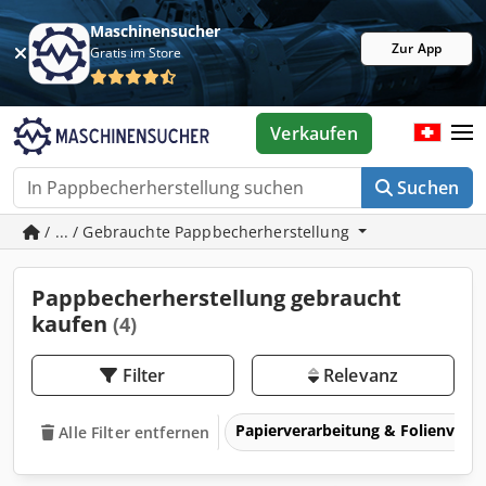
Maschinensucher
Zur App
Gratis im Store
Verkaufen
Suchen
/ ... / Gebrauchte Pappbecherherstellung
Pappbecherherstellung gebraucht
kaufen
(4)
Filter
Relevanz
Papierverarbeitung & Folienvera
Alle Filter entfernen