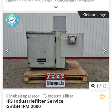
Ölnebelaabscheider, Gebrauchtmaschine Hersteller:
Innovations-Center Typ: Eonag 3000 Baujahr: 2010
Gesamtabmessungen: 1000 x 570 x 1750 mm Crjdpfx Aeyn
Kleinanzeige
Rkuoc Eef Elektrische Daten: 400 V; 50 Hz; 2,2 kW * 4000
m³/h * 84 dBA * 2800 L/min
1
/
13
Ölnebelseparator, IFS Industriefilter
IFS Industriefilter Service
GmbH
IFM 2000