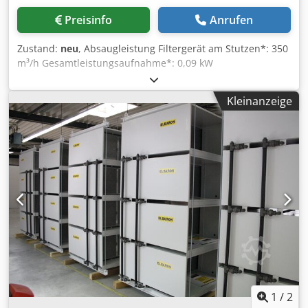
serienmäßig digitalisiert und beispielsweise mit dem
Preisinfo
Anrufen
Laptop ansteuerbar. Die ELBARON®-Geräteserie umfasst
18 Gerätevarianten und kann optimal für Ihren
Zustand:
neu
, Absaugleistung Filtergerät am Stutzen*: 350
Anwendungsfall in Größe und Leistung ausgelegt werden.
m³/h Gesamtleistungsaufnahme*: 0,09 kW
ELBARON®-Geräte überzeugen durch lange Standzeiten
Betriebsspannung: 230 V, 50/60 Hz, 1PH + N + PE
und absolute Funktionssicherheit. Unsere
Geräuschpegel*: 52 db(A) Crsdpfx Aeh Rdwxsc Ejf Maße
elektrostatischen Filterzellen sind so dimensioniert, dass
Kleinanzeige
L/B/H in mm: L 329 / B 374 /H 510 Farbe: RAL 7035 Gewicht:
unter wirtschaftlichen Aspekten bestmögliche
25 kg Hersteller: ISI Industrieprodukte *Abhängig von der
Filterwirkungsgrade, Standzeiten sowie ein störungsfreier
Filterbestückung Sonderspannung bzw. Sonderfarbe auf
Betrieb erreicht werden.
Anfrage Der Einsatzfall: Absaugung von Ölnebel und
Rauch, für kleine bis sehr große Maschinenarbeitsräume |
Ölnebelabscheider Ihre Vorteile der ELBARON-Baureihe: -
18 Gerätevarianten lieferbar - Direkt vom Hersteller - ISI-
TRONIC serienmäßig (digitalisierte Filtersteuerung) -
Elektronisch geregelter EC-Ventilator serienmäßig -
Drehzahl und Luftleistung regelbar - Simplex (einstufig)
oder Duplex (zweistufig) lieferbar - Vielfältige
Luftleistungen lieferbar - An Schadstoffbelastung und
Luftleistungsbedarf anpassbar - Großes Programm von
Aufbau- und Anschlusszubehör - Qualität Made in
1
/
2