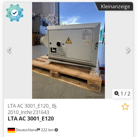
Kleinanzeige
1
/
2
LTA AC 3001_E120_ Bj.
2010_IntNr231643
LTA
AC 3001_E120
Deutschland
222 km