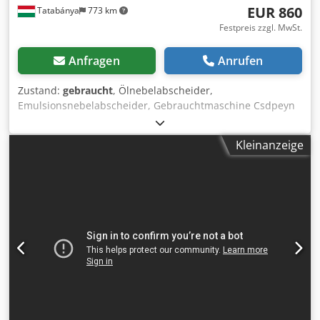
EUR 860
Tatabánya
773 km
Festpreis zzgl. MwSt.
Anfragen
Anrufen
Zustand:
gebraucht
, Ölnebelabscheider,
Emulsionsnebelabscheider, Gebrauchtmaschine Csdpeyn
Rmijfx Ac Eerf Hersteller: IFS Industriefilter Service GmbH
Typ: IFM 2000 Gesamtabmessungen: Breite: 1170 mm
Kleinanzeige
Tiefe: 700 mm Höhe: 1100 mm Gewicht: 136,5 kg Baujahr:
1995 Elektrische Daten: 400V, 1,5 kW, 3,2 A Filtergröße: 605
x 615 mm