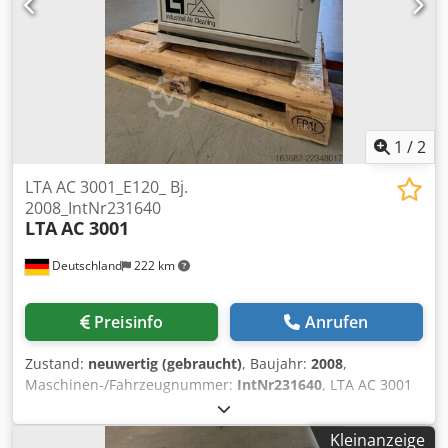
0.1 µm Noise level approx. 65 dB (WS2 mod. similar)
Accessories & features - Compact design for mounting
directly on or next to CNC machines - Statiff for extraction -
Three cleaning stages for effective oil and emulsion mist
separation - Cartridge filter can be optionally retrofitted
with HEPA kit - Easy maintenance, low-noise operation and
durable filter elements Subject to changes and errors in
1
/
2
the technical data and information as well as prior sale!
LTA AC 3001_E120_ Bj.
2008_IntNr231640
LTA
AC 3001
Deutschland
222 km
Preisinfo
Anrufen
Zustand:
neuwertig (gebraucht)
, Baujahr:
2008
,
Maschinen-/Fahrzeugnummer:
IntNr231640
, LTA AC 3001
_E120 Stufenlos regelbares Gebläse (0-10V bei 230V
Variante) · geringer Energieverbrauch dank
Kleinanzeige
druckverlustfreier Filterelemente sowie energieeffizienter