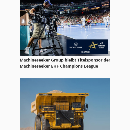
Nc Drehmaschine
Nc Fräsmaschine
Nc Teilapparat
Neophot 2
Ng 200
Machineseeker Group bleibt Titelsponsor der
Nt 551
Machineseeker EHF Champions League
Nu 204
Reinigungs Und Desinfektionsautomat
Öhler Ol 2600
Ölnebel Abscheider