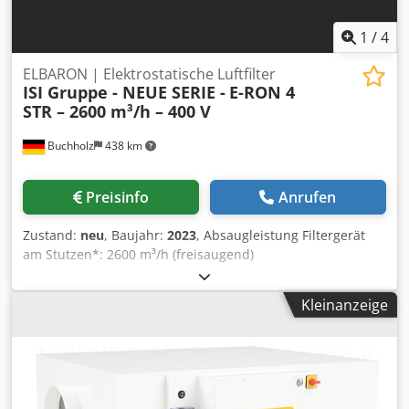
1
/
4
ELBARON | Elektrostatische Luftfilter
ISI Gruppe - NEUE SERIE -
E-RON 4
STR – 2600 m³/h – 400 V
Buchholz
438 km
Preisinfo
Anrufen
Zustand:
neu
, Baujahr:
2023
, Absaugleistung Filtergerät
am Stutzen*: 2600 m³/h (freisaugend)
Gesamtleistungsaufnahme*: 0,62 kW Betriebsspannung:
400 V, 50/60 Hz,3Ph+PE Csdpfjh Rdxnsx Ac Eerf
Kleinanzeige
Geräuschpegel*: 65 db(A) Maße L/B/H in mm: L 9755 / B
508 /H 545 Farbe: RAL 7035 Gewicht: 90 kg Hersteller: ISI
Industrieprodukte GmbH *Abhängig von der
Filterbestückung Sonderspannung bzw. Sonderfarbe auf
Anfrage OPTIONAL: Mit Vorfilterpaket Der Einsatzfall:
Absaugung von Ölnebel, Emulsionsnebel (bei Emulsionen