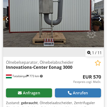
will be enclosed with the shipment. Crjdpjzkak Ujfx Ac Eof
Zahlungsmethode Bank Selbstabholung Information über
Bankverbindung, Zahlungsmodalitäten, etc. erhalten Sie
per eMail W117
1
/
11
Ölnebelseparator, Ölnebelabscheider
Innovations-Center
Eonag 3000
EUR 570
Tatabánya
773 km
Festpreis zzgl. MwSt.
Anfragen
Anrufen
Zustand:
gebraucht
, Ölnebelaabscheider, Zentrifugaler