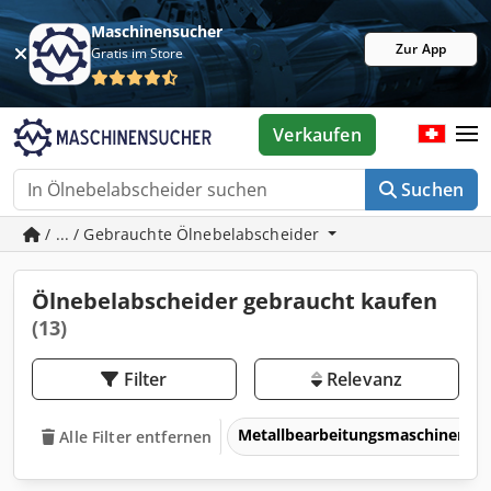
Maschinensucher
Zur App
Gratis im Store
Verkaufen
Suchen
/ ... / Gebrauchte Ölnebelabscheider
Ölnebelabscheider gebraucht kaufen
(13)
Filter
Relevanz
Metallbearbeitungsmaschinen 
Alle Filter entfernen