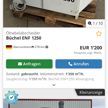
1
/
10
Ölnebelabscheider
Büchel
ENF 1250
EUR 1’200
Obersontheim
278 km
Festpreis zzgl. MwSt.
Anfragen
Anrufen
Zustand:
gebraucht
, Volumenstrom:
1’250 m³/h
,
Saugleistung:
1’250 m³/h
, Büchel ENF1250 Absaugung
Luftfilter CNC Maschine Emulsionsnebelabscheider
gebraucht wie Bilder aus Lagerbestand (Lagerspuren)
Kleinanzeige
Weitere Technische Informationen entnehmen Sie bitte
den Bildern Lieferumfang wie abgebildet mit Rechnung
Die Rechnung wird beim Versand beigelegt. The invoice