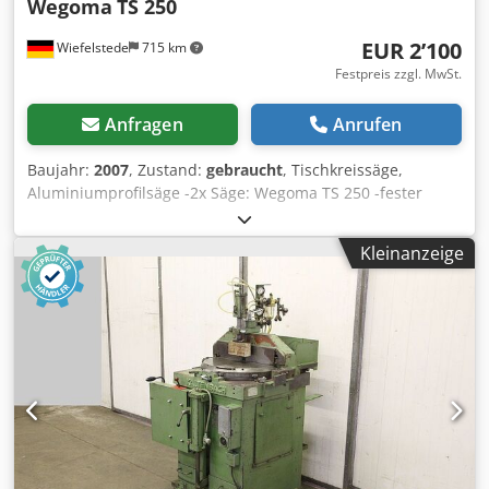
Wegoma
TS 250
EUR 2’100
Wiefelstede
715 km
Festpreis zzgl. MwSt.
Anfragen
Anrufen
Baujahr:
2007
, Zustand:
gebraucht
, Tischkreissäge,
Aluminiumprofilsäge -2x Säge: Wegoma TS 250 -fester
Schnittabstand: ca. 450 mm -Sägen: einzeln oder
gleichzeitig steuerbar -mit: Fußschalter -Sägeblatt: Ø 250
Kleinanzeige
mm Codpfod Sm U Rex Aftsha -Spannung: 220/380 V -
Sägemotor: 0,75 kW -Abmessungen: 850/790/H1660 mm -
Gewicht: 234 kg