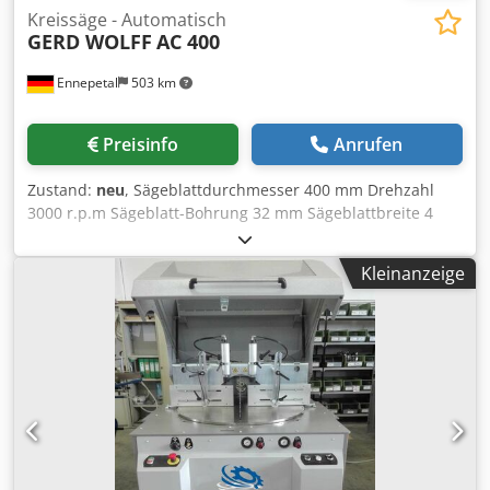
Kreissäge - Automatisch
GERD WOLFF
AC 400
Ennepetal
503 km
Preisinfo
Anrufen
Zustand:
neu
, Sägeblattdurchmesser 400 mm Drehzahl
3000 r.p.m Sägeblatt-Bohrung 32 mm Sägeblattbreite 4
mm Steuerung NC Gesamtleistungsbedarf 1,5-2 kW
Maschinengewicht ca. 162 kg Raumbedarf ca. 740 x 780 x
Kleinanzeige
1350 mm Die Gerd Wolff AC 400 ist eine automatische
Aluminium-Schneidemaschine welche für unsere
Vertriebsmarke "GERD WOLLF Maschinenfabrik", von
einem renommierten Hersteller aus der Türkei gefertigt
wird. Standardzubehör Csdpoy S Dwwefx Aftjha
Befestigungspunkte für 15° - 22,5° - 30° - 45° - 67,5°
Feststellgriff zur Arretierung bei Zwischenwinkeln -
Einstellbare Schnittgeschwindigkeit für verschiedene
Profiltypen - Sägeabdeckung mit Sicherheitsschalter - Säge
mit Riemenantrieb - Zweihand-Sicherheitsbedienung -