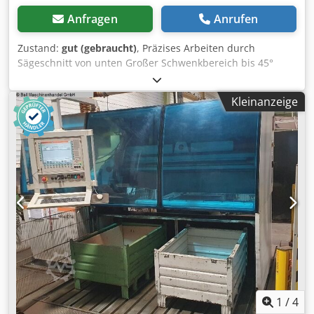
Anfragen
Anrufen
Zustand:
gut (gebraucht)
, Präzises Arbeiten durch
Sägeschnitt von unten Großer Schwenkbereich bis 45°
nach links und bis 0° nach rechts Die besondere
Schwenkmechanik mit integriertem Rundtisch erlaubt bei
Kleinanzeige
allen Winkeleinstellungen ein Arbeiten von vorn Ein nach
hinten verschiebbarer Werkstückanschlag ermöglicht eine
optimale Ausnutzung der Sägeblattkapazität bei breiten
und flachen Profilen Manueller Sägevorschub Serienmäßig
mit Sägeblatt und Untergestell Pneumatische
Materialspanneinrichtung (vertikal)
Dosiersprüheinrichtung Wartungseinheit Chodpfx Aezdi
Nmsftja
1
/
4