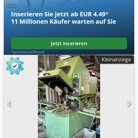
125 mm, Motor 3,7 / 4,5 KW, 2-tourig 1420/2880 U/min.,
Vertikalspanner, Anschläge 30°, 45°, 60° 90° beidseitig,
Inserieren Sie jetzt ab EUR 4.49
*
Sägeblatt; Abmessungen 100x115x155 cm, ca. 600 kg
11 Millionen
Käufer warten auf Sie
Csdpfstqfvyox Aftoha
Jetzt inserieren
*pro Inserat/Monat
Kleinanzeige