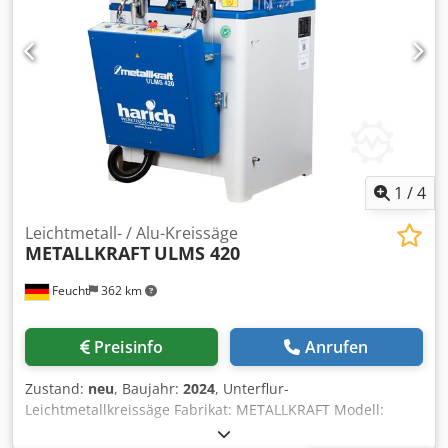
1
/
4
Leichtmetall- / Alu-Kreissäge
METALLKRAFT
ULMS 420
Feucht
362 km
Preisinfo
Anrufen
Zustand:
neu
, Baujahr:
2024
, Unterflur-
Leichtmetallkreissäge Fabrikat: METALLKRAFT Modell:
ULMS 420 Art.Nr.: 3627420 Zustand: Neumaschine