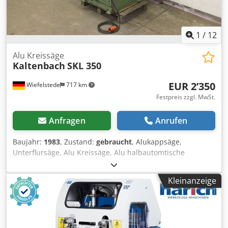
1
/
12
Alu Kreissäge
Kaltenbach
SKL 350
EUR 2’350
Wiefelstede
717 km
Festpreis zzgl. MwSt.
Anfragen
Anrufen
Baujahr:
1983
, Zustand:
gebraucht
, Alukappsäge,
Unterflursäge, Alu Kreissäge, Alu halbautomtische
Kreissäge, Kappsäge, Glasleistensäge -Sägeblatt
Durchmesser: 355 mm Chodpfod Ixn Rex Aftja -
Kleinanzeige
Drehzahlen: 1420/2880 U/min -Antrieb: 3,7/4,5 kW -mit:
Kühlmitteleinrichtung -Abmessungen: 990/1140/H1535
mm -Gewicht: 596 kg