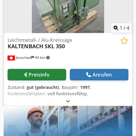
1
/
4
Leichtmetall- / Alu-Kreissäge
KALTENBACH
SKL 350
Jonschwil
94 km
Preisinfo
Anrufen
Zustand:
gut (gebraucht)
, Baujahr:
1997
,
Funktionsfähigkeit:
voll funktionsfähig
,
Sägeblattdurchmesser:
350 mm
, Gesamtlänge:
1’000 mm
,
Gesamtbreite:
1’150 mm
, Gesamthöhe:
1’550 mm
,
Schnittbereich Rundstahl bei 90°:
125 mm
,
Gesamtgewicht:
620 kg
, Sägeblattgeschwindigkeit:
2’800
U/min
, Längenanschlag:
2’000 mm
, ALU-Kreissäge
Halbautomat, Sägeblatt Ø 350 mm, Schnittleistung Ø ca.