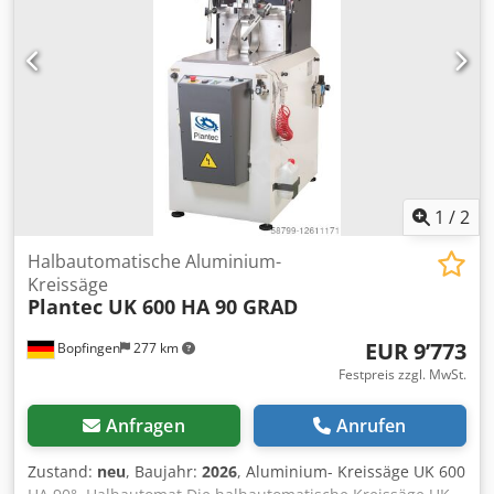
Genauigkeit u. langer Lebensdauer und hoher Steifigkeit.
Sägematerial kann bei geöffneter Haube mit Niederdruck
vorgespannt werden. Hydropneumatischer Blattvorschub
Spänefluss in Richtung Absaughaube. Cjdpfx Aefv T
Ansftsha Wir freuen uns auf Ihre Nachricht! Plantec
Maschinen GmbH
1
/
2
Halbautomatische Aluminium-
Kreissäge
Plantec UK 600 HA 90 GRAD
EUR 9’773
Bopfingen
277 km
Festpreis zzgl. MwSt.
Anfragen
Anrufen
Zustand:
neu
, Baujahr:
2026
, Aluminium- Kreissäge UK 600