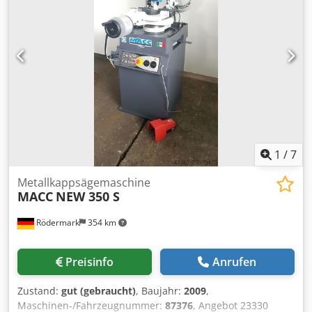
nicht im Lieferumfang enthalten! Es ist für Sie jederzeit
möglich, die gewünschte Anlage in unserer
Fertigung/Vorführhalle zu besichtigen. Sprechen Sie uns
hierzu gerne an. Csdpfjgwt Rvex Aftsha Plantec Maschinen
GmbH
1
/
7
Metallkappsägemaschine
MACC
NEW 350 S
Rödermark
354 km
Preisinfo
Anrufen
Zustand:
gut (gebraucht)
, Baujahr:
2009
,
Maschinen-/Fahrzeugnummer:
87376
, Angebot 23330