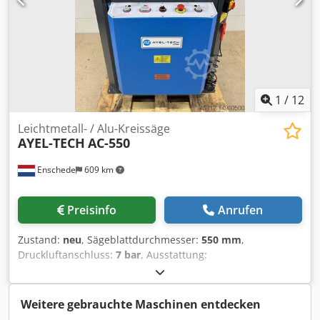
1
/
12
Leichtmetall- / Alu-Kreissäge
AYEL-TECH
AC-550
Enschede
609 km
Preisinfo
Anrufen
Zustand:
neu
, Sägeblattdurchmesser:
550 mm
,
Druckluftanschluss:
7 bar
, Ausstattung:
Dokumentation/Handbuch
, - Sägeblatt 550 mm -
Doppelte Gehrung - 4 pneumatische Klemmen Chsdpsrh
Dkysfx Aftea - Hydrocheck-System - Nebelschmiersystem -
Weitere gebrauchte Maschinen entdecken
1 Rollenbahn 300 cm - 1 Rollenbahn 300 cm mit