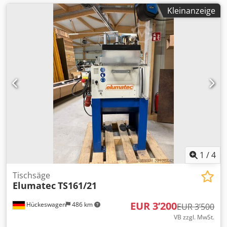
Kleinanzeige
1
/
4
Tischsäge
Elumatec
TS161/21
EUR 3’200
Hückeswagen
486 km
EUR 3’500
VB zzgl. MwSt.