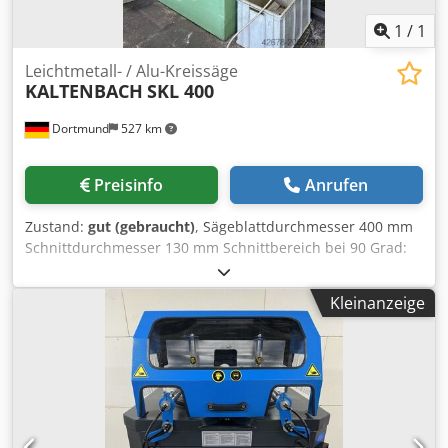
1
/
1
Leichtmetall- / Alu-Kreissäge
KALTENBACH
SKL 400
Dortmund
527 km
Preisinfo
Anrufen
Zustand:
gut (gebraucht)
, Sägeblattdurchmesser 400 mm
Schnittdurchmesser 130 mm Schnittbereich bei 90 Grad:
flach 260 x 60 mm Schnittbereich bei 90 Grad: vierkant 105
mm Chsdpfx Aex Rvb Sjftoa Schnittbereich bei 45 Grad:
Kleinanzeige
flach 200 x 45 mm Schnittbereich bei 45 Grad: vierkant 90
mm Drehzahlbereich, 2 stufen 1400 / 2800 U/min.
Antriebsleistung, polumschaltbar 2 / 4 kW Maschinenmaße
L x B x H ca. 1100 x 1100 x 1700 mm Gewicht ca. 850 kg
Siegfried Volz Werkzeugmaschinen Rüschebrinkstr. 151-
153 DE – 44143 Dortmund - Wambel / Germany