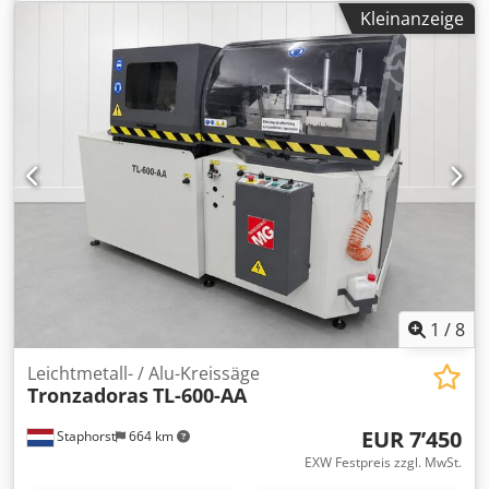
Schnittbereich (quadrat): 120 x 120 mm Drehzahl: 2900
Kleinanzeige
U/min. serienmäßig ausgestattet mit: - Sägeblatt 420 x 30 x
4,0 mm Z 120 - Minimalmengenschmiersystem -
Druckluftpistole und Spiralschlauch - zwei Absaugstutzen
zum Anschluss an eine Absauganlage Cedjtuch Eopfx
Aftoha - Bedienungsanleitung
1
/
8
Leichtmetall- / Alu-Kreissäge
Tronzadoras
TL-600-AA
EUR 7’450
Staphorst
664 km
EXW Festpreis zzgl. MwSt.