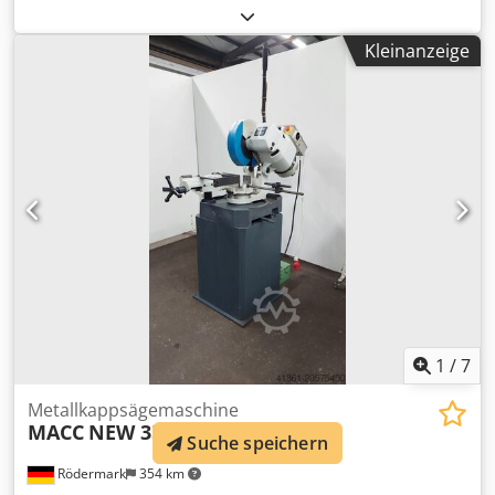
Technische Daten: - Halbautomatische Sägemaschine mit
hydropneumatischen - Sägeblattvorschub - Spannstock -
Kleinanzeige
Sägeblattdurchmesser 350 mm - 2
Sägeblattspindeldrehzahlen ca. 40 + 80 1/min -
Schnittbereich bei 90° rund 110 mm - flach 120 x 80 mm -
bei 45° rund 80 mm - flach 80 x 80 mm -
gehrungsverstellbar links bis 45 ° - rechts bis 45 ° -
Sägeblattvorschub stufenlos regulierbar - Pneum
.Materialspannstock Csdpexx R Tiefx Aftoha - E.-Fußtaster -
Pneumatikanschluß 6 bar - Antrieb 400 V / 1,4 / 1,8 kW -
Kühlmitteleinrichtung - Platzbedarf ca. B 1000 x H 1500 x T
1200 mm - Gewicht ca. 300 kg
1
/
7
Metallkappsägemaschine
MACC
NEW 350
Suche speichern
Rödermark
354 km