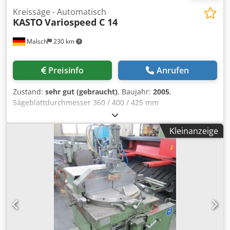
Kreissäge - Automatisch
KASTO
Variospeed C 14
Malsch
230 km
Preisinfo
Anrufen
Zustand:
sehr gut (gebraucht)
, Baujahr:
2005
,
Sägeblattdurchmesser 360 / 400 / 425 mm
Schnittdurchmesser 10 - 140 mm Schnittgeschwindigkeit 8
- 150 m/min Kühlwasserverbrauch max. 40 l/min
Kleinanzeige
Materialauflagehöhe 950 mm Chsdpfx Afevzt Eqotea freier
Durchgang zwischen den Säulen 680 mm Steuerung
Siemens Simatic Gesamtleistungsbedarf 28 kW
Maschinengewicht ca. 4,2 t Raumbedarf ca. 2,8 x 1,8 x 2,2
m Baustähle, Rostfreie Stähle, Werkzeugstähle