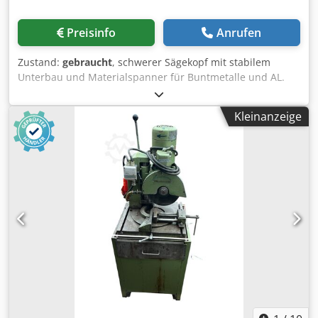
Raumbedarf: 1100 x 710 x 1900 mm (L x B x H) Gewicht 460
kg Die Maschine kann gern vor Ort unter Strom getestet /
Preisinfo
Anrufen
vorgeführt werden. Alle Angaben ohne Gewähr.
Zwischenverkauf vorbehalten. Der Kaufgegenstand wird
Zustand:
gebraucht
, schwerer Sägekopf mit stabilem
unter Ausschluss jeglicher Gewährleistung verkauft. Der
Unterbau und Materialspanner für Buntmetalle und AL.
Ausschluss gilt nicht für Schadensersatzansprüche aus
stärkerer Motor, mit pneumatischer Vorschub und 2
grob fahrlässiger bzw. vorsätzlicher Verletzung von
pneumatischen Materialspanner Codjzap Hfspfx Agpjha
Pflichten des Verkäufers sowie für jede Verletzung von
Kleinanzeige
Leben, Körper und Gesundheit.