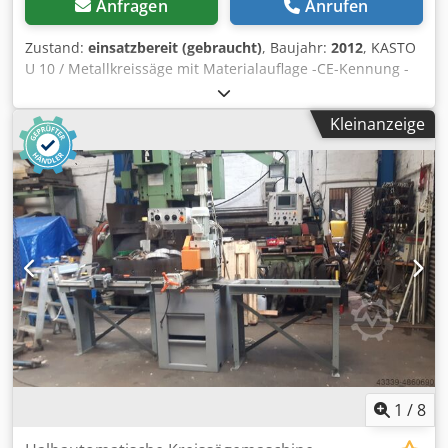
Anfragen
Anrufen
Zustand:
einsatzbereit (gebraucht)
, Baujahr:
2012
, KASTO
U 10 / Metallkreissäge mit Materialauflage -CE-Kennung -
Baujahr 2012 -Schnittbereich / Rund 90 Grad /100x100mm
-Schnittbereich / Flach 90 Grad / 90x90mm -Schnittbereich
Kleinanzeige
/ Vierkant 90 Grad / 170x90mm -
Gehrungsschnitteinrichtung -Kühlmitteleinrichtung -
Spannstock mit Gegenspanneinrichtung für Gratarmen
Schnitt -Stufenlos einstellbarer Sägevorschub
Chsdpfxjzakq Ej Agpsa -2x Sägeschnittgeschwindigkeiten -
Abmaße Kreissägeblatt 350x2,5x32mm -Sägemotor 1,8 KW
Abmaße: LxBxH 1,2x0,8x1,9 Meter / Gewicht 500 Kg
Irrtümer / Eingabefehler vorbehalten
1
/
8