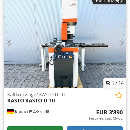
Kleinanzeige
Maschinengewicht ca. t Raumbedarf ca. m Chedpfod Ih
Taox Agpja Halbautomat
1
/
14
Kaltkreissäge/ KASTO U 10
KASTO
KASTO U 10
EUR 3’890
Bruchsal
256 km
Festpreis zzgl. MwSt.