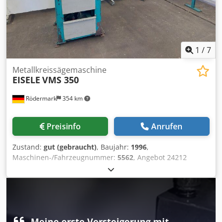
1
/
7
Metallkreissägemaschine
EISELE
VMS 350
Rödermark
354 km
Preisinfo
Anrufen
Zustand:
gut (gebraucht)
, Baujahr:
1996
,
Maschinen-/Fahrzeugnummer:
5562
, Angebot 24212
Technische Daten: - Sägeblattdurchmesser bis 350 mm -
Sägeblattvorschub über Handhebel - größte Öffnungsweite
des Schraubstocks 205 mm - Schnittbereich - bei
Sägeblattdurchmesser 350 mm - bei 90° rund 120 mm -
vierkant 110 mm - flach bis 200 x 90 mm - oder 140 x 110
mm - bei 45° rund 100 mm - flach 100 x 100 mm -
Meine erste Versteigerung mit