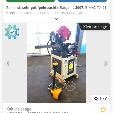
Zustand:
sehr gut (gebraucht)
, Baujahr:
2007
, BIMAX TA 91
Kreissägeautomat TECHNISCHE DATEN Gesamt-
Leistungsbedarf, Drehstorm: 3 x 400 V Für pneumatische
Maschinen: 3 kW Für hydraulische Maschinen: 3 kW
Kleinanzeige
Netzsicherung kundenseitig: 16 At Zuleitung: 4 x 2.5 mm,
3P + E Luftanschluss: Durchmesser: 12 mm Zuleitung: 8 –
10 bar, 40 l/min Betr.druck: 6 bar Spindelantrieb durch
Drehstrommotor: B5-100S 4/2-polig , Dahlanderschaltung:
1420 / 2840 U/Min Leistung: 1,8 / 2,5 kW
Sägeblattaufnahme: 32 mm Mitnehmerbolzen: 8 mm
Teilkreis der Mitnehmerbolzen: 45 mm
Trennscheibenaufnahme: 22 mm Sägeblätter: 160 x 1 bis
300 x 2 mm Durchlassbereich: Rund bis 65 mm Cedpfxsv I
Dmlj Agpeha Quadratisch bis 55 x 55 mm Rechteckig bis 80
x 50 mm Standard-Spannbacke für Durchmesser: 10 – 60
mm Materialvorschublänge: 0 – 250 mm Gewichte Säge:
500 kg Hydraulik: 120 kg Für die Richtigkeit, Vollständigkeit
und Aktualität der Angaben wird keine Gewähr
1
/
6
übernommen
Kaltkreissäge