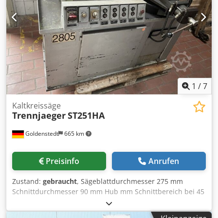
Sägeblattdrehzahlen (2 über Motor / 2 über Getriebe):
11/22/44/88 U/min integrierte Kühlmittelpumpe
1
/
7
Kaltkreissäge
Trennjaeger
ST251HA
Goldenstedt
665 km
Preisinfo
Anrufen
Zustand:
gebraucht
, Sägeblattdurchmesser 275 mm
Schnittdurchmesser 90 mm Hub mm Schnittbereich bei 45
Grad: flach 150 x 100 mm Schnittgeschwindigkeit 16/32
m/min Gehrungsschnitte 45 ° Gesamtleistungsbedarf kW