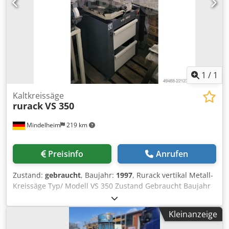
1
/
1
Kaltkreissäge
rurack
VS 350
Mindelheim
219 km
Preisinfo
Anrufen
Zustand:
gebraucht
, Baujahr:
1997
, Rurack vertikal Metall-
Kreissäge Typ/ Modell VS 350 Zustand Gebraucht Baujahr
1997 Technische Daten Schnittbereich bei 90 ° (gerader
Schnitt) Vollmaterial rund: 110 mm Chedpfx Agezdf Itepsa
Kleinanzeige
Quadratprofil: 100 mm Rechteckprofil: 170 x 105 mm
Schnittbereich bei 45 ° (Gehrungsschnitt) Vollmaterial