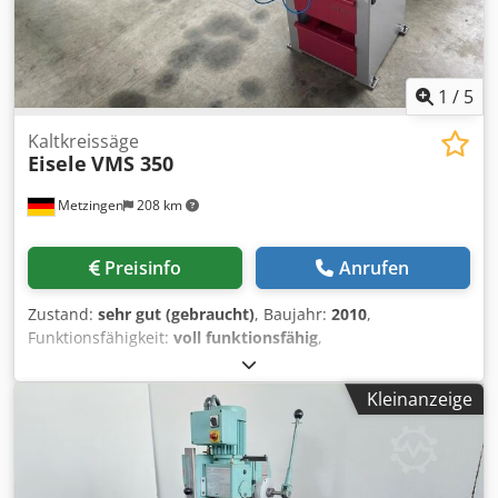
1
/
5
Kaltkreissäge
Eisele
VMS 350
Metzingen
208 km
Preisinfo
Anrufen
Zustand:
sehr gut (gebraucht)
, Baujahr:
2010
,
Funktionsfähigkeit:
voll funktionsfähig
,
Sägeblattdurchmesser:
120 mm
, A N G E B O T Wir können
Ihnen ab Lager, Irrtum und Zwischenverkauf vorbehalten,
Kleinanzeige
unverbindlich anbieten : E I S E L E Vertikale Kaltkreissäge
mit Gehrungsschnitt Chsdpfxoyub N Ue Agpja Type VMS II
– 350 PV Baujahr 2010 _____ Sägeblatt-Æ max. 350 mm
Drehzahlen des Sägeblattes 40/80 U/Min. Werkstück-Ø 90