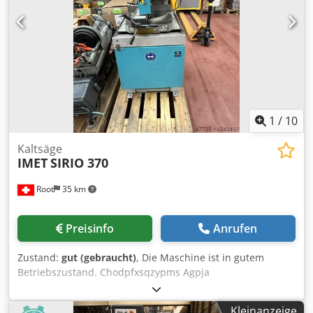
1
/
10
Kaltsäge
IMET
SIRIO 370
Root
35 km
Preisinfo
Anrufen
Zustand:
gut (gebraucht)
, Die Maschine ist in gutem
Betriebszustand. Chodpfxsqzypms Agpja
Kleinanzeige