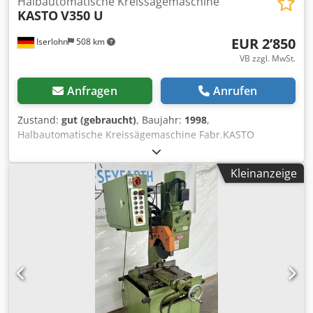
Halbautomatische Kreissägemaschine
KASTO
V350 U
EUR 2’850
Iserlohn
508 km
VB zzgl. MwSt.
Anfragen
Anrufen
Zustand:
gut (gebraucht)
, Baujahr:
1998
,
Halbautomatische Kreissägemaschine Fabr.KASTO
Type:V350 U Bj.1998 mit Gehrungschnitt , Rollengang und
Anschlag Sägeblatt dm.350mm Chsdsfym Ewspfx Agpja
Kleinanzeige
Pneumatischer spannstock und Säge Vorschub Stufenlos.
Maschine wenig Gebraucht im Gutem Zustand.