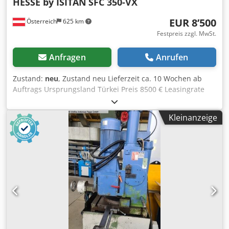
HESSE by ISITAN
SFC 350-VX
EUR 8’500
Österreich
625 km
Festpreis zzgl. MwSt.
Anfragen
Anrufen
Zustand:
neu
, Zustand neu Lieferzeit ca. 10 Wochen ab
Auftrags Ursprungsland Türkei Preis 8500 € Leasingrate
164.05 € Sägeblattdurchmesser 350 mm
Sägeblattabmessungen 350x32x63 mm
Kleinanzeige
Sägeblattgeschwindigkeit 45 / 80 U/Min Gehrung links 45 °
Gehrung rechts 45 ° Schnittleistung 0° rund 115 mm /
quadratisch Schnittleistung 45° rechts rund 110 mm /
quadratisch Schnittleistung 45° links rund 110 mm /
quadratisch Motor 5.85 kW Breite 1100 mm Tiefe 1000 mm
Höhe 1400 mm Gewicht 300 kg Halbautomatische
Kreissäge Hohe Produktionsleistung, ideal für Einzelteile
und Kleinserien Hochleistungsgetriebe Gusseisengehäuse
Fußschalter Chjdpjwmf Uaofx Agpea Hydropneumatischer
Sägekopfvorschub für gleichmäßiges Absenken und
optimale Schnittführung Pneumatischer Spannstock 2