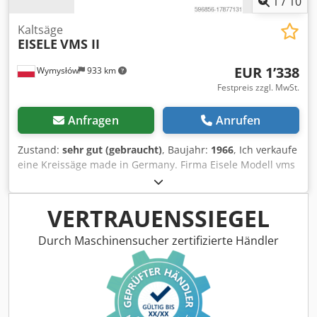
1
/
10
Kaltsäge
EISELE
VMS II
EUR 1’338
Wymysłów
933 km
Festpreis zzgl. MwSt.
Anfragen
Anrufen
Zustand:
sehr gut (gebraucht)
, Baujahr:
1966
, Ich verkaufe
eine Kreissäge made in Germany. Firma Eisele Modell vms
II in gutem Zustand Csdsvbwfnspfx Agpoha
VERTRAUENSSIEGEL
Durch Maschinensucher zertifizierte Händler