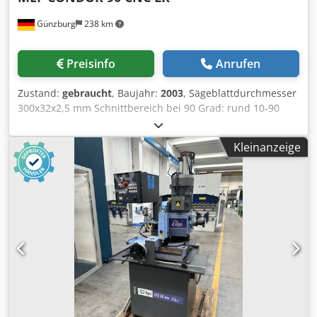
Günzburg
238 km
Preisinfo
Anrufen
Zustand:
gebraucht
, Baujahr:
2003
, Sägeblattdurchmesser
300x32x2,5 mm Schnittbereich bei 90 Grad: rund 10-90
mm Schnittbereich bei 90 Grad: flach 80x10-80 mm Csdjyv
Nvtopfx Agpsha Schnittbereich bei 90 Grad: vierkant 10-80
Kleinanzeige
mm Schnittbereich bei 90 Grad: rund - Vollmaterial 10 - 40
mm Schnittbereich bei 90 Grad: flach - Vollmaterial 40x10-
40 mm Schnittbereich b. 90 Grad: vierkant - Vollmaterial
10- 40 mm Drehzahl 1700/3400 U/min Maschinengewicht
ca. 600 kg Raumbedarf ca. 2590x1910x1910 mm Zubehör: -
Fußschalter mit Not-Aus -Mikrosprüheinrichtung -HM-
Kreissägeblatt 350 mm