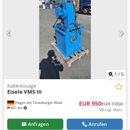
rund: 110 mm Quadratprofil: 100 mm Rechteckprofil: 130 x
105 mm
1
/
5
Kaltkreissäge
Eisele
VMS III
EUR 950
Hagen am Teutoburger Wald
EUR 1’050
601 km
VB zzgl. MwSt.
Anfragen
Anrufen