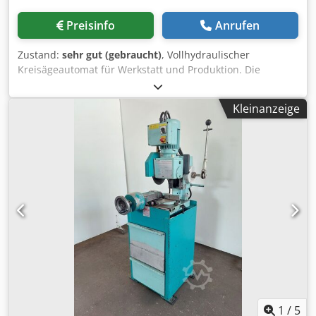
Preisinfo
Anrufen
Zustand:
sehr gut (gebraucht)
, Vollhydraulischer
Kreisägeautomat für Werkstatt und Produktion. Die
Materialspannung erfolgt über einen hydraulische
Spannstöcke. Die Steuerung bietet einfache
Kleinanzeige
Maschinenbedienung. Die Winkel kann über ein Nonius
mit 0,1 mm Auflösung eingestellt werden. Der
Sägevorschub erfolgt über einen Hydraulikzylinder und
sorgt für höchste Abschnittgenauigkeit. Sollten Sie noch
Fragen haben oder einen anderen Schnittbereich bnötigen
so rufen Sie doch einfach an. Wir würden uns freuen
Ihnen die Maschinen zeigen, und vorführen zu Dürfen.
Cjdpfxszqmh Tj Agpsha Technische Daten: Bandsägen
KASTO Maschinentyp GKS U Technische Daten
Antriebsleistung Sägegetriebe. 1,6/2,5 KW
Schnittgeschwindigkeit 14/28 m/min Schnittbereich rund:
140 mm Schnittbereich flach: 160x90 mm Sägevorschub
Hydraulik Hydraulisch Sägeblattabmessung 425 mm
Materialauflage. 1050 mm Abmessungen der Maschine
1
/
5