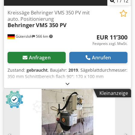
1
/
12
Kreissäge Behringer VMS 350 PV mit
auto. Positionierung
Behringer
VMS 350 PV
EUR 11’300
Gütersloh
566 km
Festpreis zzgl. MwSt.
Anfragen
Anrufen
Zustand:
gebraucht
, Baujahr:
2019
, Sägeblattdurchmesser:
350 mm Schnittbereich flach 90°: 170 x 100 mm
Sägebereich flach 45°: 120 x 100 mm Schnittbereich rund:
120 mm Pneumatischer Sägeblattvorschub
Kleinanzeige
Kühlmittelpumpe / Minimalmengensprüheinrichtung
Chsdpfsznxg Nox Agpsa Pneumatische Materialspannung
Vorgelege zum sägen von Edelstahl Längenanschlag mit
automatischer Positionierung bis 6200 mm Rollenbahn mit
1000 mm links Gewicht: ca. 800 kg