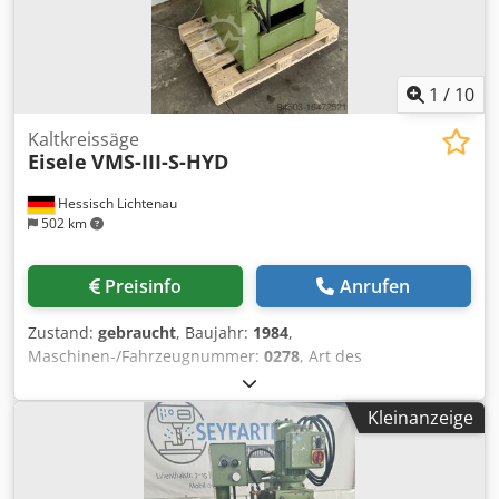
1
/
10
Kaltkreissäge
Eisele
VMS-III-S-HYD
Hessisch Lichtenau
502 km
Preisinfo
Anrufen
Zustand:
gebraucht
, Baujahr:
1984
,
Maschinen-/Fahrzeugnummer:
0278
, Art des
Eingangsstroms:
Drehstrom
, Eingangsspannung:
400 V
,
Gehrungs Kaltkreissäge EISELE Typ VMS-III-S-HYD Typ Nr.
Kleinanzeige
430 Masch. Nr. 0278 Baujahr 1984 Sägebereich bei 90°:
(Rund) Ø 120 mm Sägebereich bei 90°: (Flach) 150 x 110
mm Sägebereich bei 45°: (Rund) Ø 100 mm Sägebereich
bei 45°: (Flach) 120 x 100 mm Sägeblattdurchmesser: 350