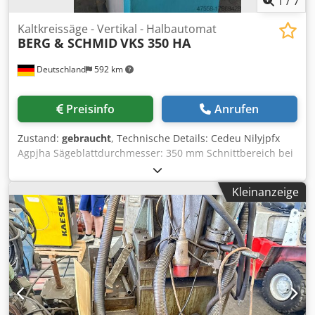
1
/
7
Kaltkreissäge - Vertikal - Halbautomat
BERG & SCHMID
VKS 350 HA
Deutschland
592 km
Preisinfo
Anrufen
Zustand:
gebraucht
, Technische Details: Cedeu Nilyjpfx
Agpjha Sägeblattdurchmesser: 350 mm Schnittbereich bei
90 Grad: rund: 110 mm Schnittbereich bei 90 Grad:
vierkant: 85 x 85 mm Schnittbereich bei 90 Grad: flach: 180
Kleinanzeige
x 85 mm Schnittbereich bei 45 Grad: rund: links/rechts:
105 / 110 mm Schnittbereich bei 45 Grad: vierkant:
links/rechts: 85 x 85 / 85x85 mm Schnittbereich bei 45
Grad: flach: links/rechts: 130x85 / 130x85 mm Sägeblatt-
Bohrung: 40 mm Drehzahlbereich - stufenlos: 9 / 18 / 36 /
74 / 4step U/min Rundtisch: Ø 400 mm/min Tisch
schwenkbar +/-: 60° rechts und 45° links °
Druckluftanschluß: 7 bar Gesamtleistungsbedarf: ca. 2,2