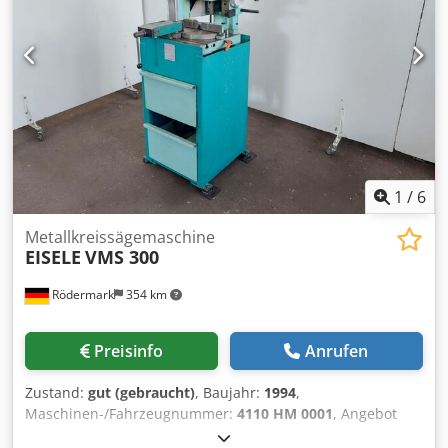
mm Schwenkbereich Sägeschlitten 0 – 90 Grad stfl.
regelbarer Vorschub pneumatisch 0 – 10 (?) Gewicht ca.
350 kg Ausstattung: • Einstellbarer
Werkstücklängenanschlag rechts angebaut bis 500 mm
maximale Länge einstellbar • pneumatischer
Werkstückspannstock – Spannbreite 160 mm • MMKS
Schmiersystem für Sägeblatt • einstellbarer Tiefenanschlag
1
/
6
Metallkreissägemaschine
EISELE
VMS 300
Rödermark
354 km
Preisinfo
Anrufen
Zustand:
gut (gebraucht)
, Baujahr:
1994
,
Maschinen-/Fahrzeugnummer:
4110 HM 0001
, Angebot
24310 Chodpfx Agozp H T Tjpsa Technische Daten: -