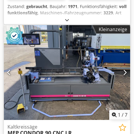
Zustand:
gebraucht
, Baujahr:
1971
, Funktionsfähigkeit:
voll
funktionsfähig
, Maschinen-/Fahrzeugnummer:
3229
, Art
des Eingangsstroms:
Drehstrom
, Drehzahl (min.):
35
U/min
, Drehzahl (max.):
70 U/min
, Eingangsspannung:
500
Kleinanzeige
V
, Zum Verkauf steht eine robuste Metallkreissäge des
Herstellers Eisele, Modell VMS III. Die Maschine ist eine
klassische Kaltkreissäge für den industriellen Einsatz und
zeichnet sich durch ihre stabile Bauweise und
Langlebigkeit aus. Ideal für Werkstatt, Metallbau oder
Schlosserei. Technische Daten: • Hersteller: Eisele Cedpfx
Agjy Dc I Sepsha • Typ: VMS III • Baujahr: 1971 •
Maschinennummer: 3229 • Drehzahlen: 35 / 70 U/min •
Spannung: 500 V • Motorleistung: ca. 1,8 bis 2,6 kW •
Frequenz: 50 Hz • Ausführung: Drehstrom • Mit
Schraubstock und mechanischem Vorschub Zustand:
Gebrauchter Zustand, altersentsprechend. Maschine ist
massiv gebaut und eignet sich gut zur Aufarbeitung oder
direkt für den Einsatz. Optisch mit Gebrauchsspuren
1
/
7
Kaltkreissäge
MEP
CONDOR 90 CNC LR