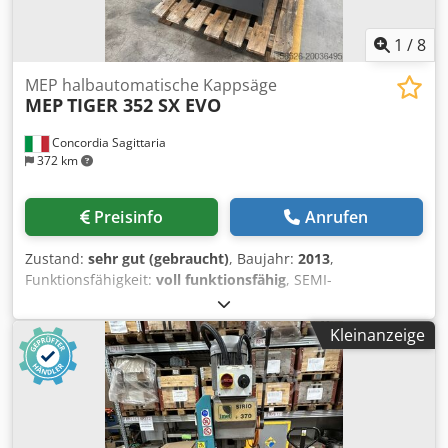
1
/
8
MEP halbautomatische Kappsäge
MEP
TIGER 352 SX EVO
Concordia Sagittaria
372 km
Preisinfo
Anrufen
Zustand:
sehr gut (gebraucht)
, Baujahr:
2013
,
Funktionsfähigkeit:
voll funktionsfähig
, SEMI-
AUTOMATISCHE KREISSÄGE MEP TIGER 352 SX EVO -
Sägeblattdrehung mit 4 Geschwindigkeiten (15/30/45/90
Kleinanzeige
U/min) Csdpfjxdr Rtjx Agpsha - Drehbarer Arbeitstisch auf
Zentralzapfen und Axiallager - Vorschub des Sägekopfes
auf doppelter Linearführung - Mechanische Anschläge bei
-45°, 0°, +45° und +60° mit Arretiervorrichtung in allen
Positionen - Benutzeroberfläche mit Display