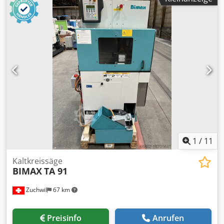
1
/
11
Kaltkreissäge
BIMAX
TA 91
Zuchwil
67 km
Preisinfo
Anrufen