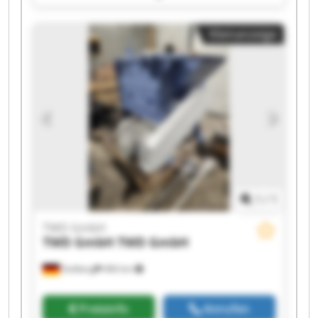
TWD GmbH TWD GmbH TWD GmbH TWD GmbH
TWD GmbH TWD GmbH TWD GmbH TWD GmbH
Kleinanzeige
1
/
1
TWD GmbH
TWD GmbH
TWD GmbH
Stolberg
466 km
Preisinfo
Anrufen