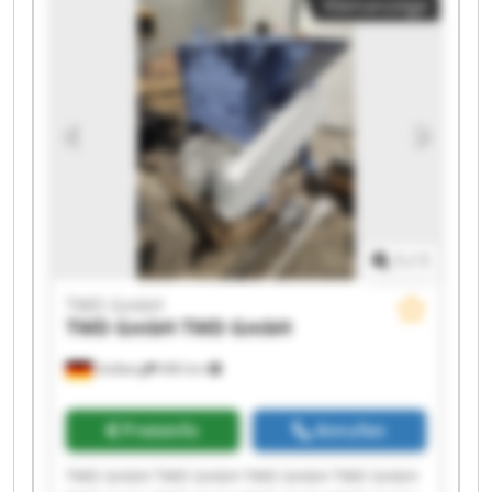
Kleinanzeige
1
/
1
TWD GmbH
TWD GmbH
TWD GmbH
Stolberg
466 km
Preisinfo
Anrufen
TWD GmbH TWD GmbH TWD GmbH TWD GmbH