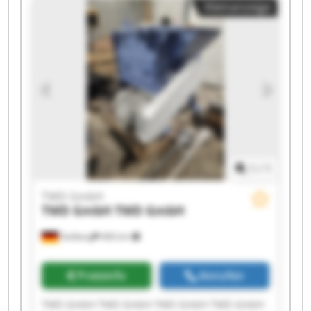
Kleinanzeige
1
/
1
TWD GmbH
TWD GmbH
TWD GmbH
Stolberg
466 km
Preisinfo
Anrufen
TWD GmbH TWD GmbH TWD GmbH TWD GmbH