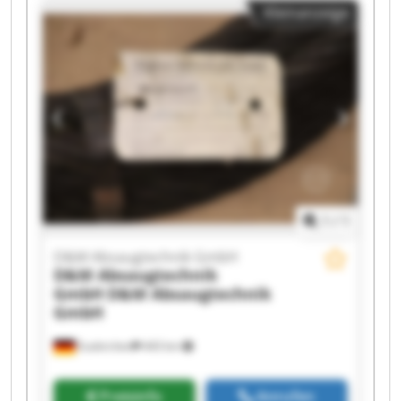
Kleinanzeige
GmbH D&M Absaugtechnik GmbH D&M
Absaugtechnik GmbH D&M Absaugtechnik
GmbH D&M Absaugtechnik GmbH D&M
Absaugtechnik GmbH D&M Absaugtechnik
GmbH D&M Absaugtechnik GmbH D&M
Absaugtechnik GmbH D&M Absaugtechnik
GmbH D&M Absaugtechnik GmbH D&M
Absaugtechnik GmbH D&M Absaugtechnik
GmbH
1
/
1
D&M Absaugtechnik GmbH
D&M Absaugtechnik
GmbH
D&M Absaugtechnik
GmbH
Euskirchen
443 km
Preisinfo
Anrufen