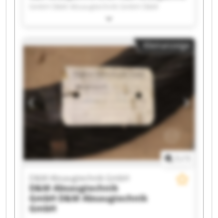
GmbH D&M Absaugtechnik GmbH D&M
Absaugtechnik GmbH D&M Absaugtechnik
GmbH D&M Absaugtechnik GmbH D&M
Absaugtechnik GmbH D&M Absaugtechnik
Kleinanzeige
GmbH D&M Absaugtechnik GmbH D&M
Absaugtechnik GmbH D&M Absaugtechnik
GmbH D&M Absaugtechnik GmbH D&M
Absaugtechnik GmbH D&M Absaugtechnik
GmbH D&M Absaugtechnik GmbH D&M
Absaugtechnik GmbH D&M Absaugtechnik
GmbH D&M Absaugtechnik GmbH D&M
Absaugtechnik GmbH D&M Absaugtechnik
GmbH
1
/
1
D&M Absaugtechnik GmbH
D&M Absaugtechnik
GmbH
D&M Absaugtechnik
GmbH