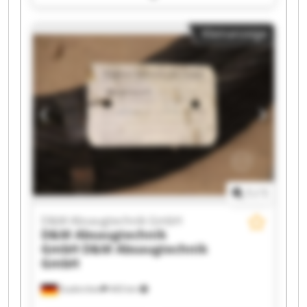
GmbH D&M Absaugtechnik GmbH D&M
Absaugtechnik GmbH D&M Absaugtechnik
Kleinanzeige
GmbH D&M Absaugtechnik GmbH D&M
Absaugtechnik GmbH D&M Absaugtechnik
GmbH D&M Absaugtechnik GmbH D&M
Absaugtechnik GmbH D&M Absaugtechnik
GmbH D&M Absaugtechnik GmbH D&M
Absaugtechnik GmbH D&M Absaugtechnik
GmbH D&M Absaugtechnik GmbH D&M
Absaugtechnik GmbH D&M Absaugtechnik
GmbH
1
/
1
D&M Absaugtechnik GmbH
D&M Absaugtechnik
GmbH
D&M Absaugtechnik
GmbH
Euskirchen
443 km