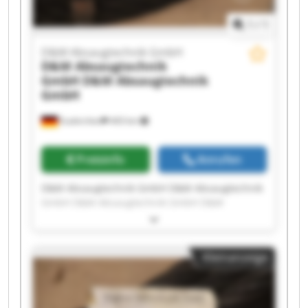
1
/
1
D&M Absaugtechnik GmbH
D&M Absaugtechnik
GmbH
D&M Absaugtechnik
GmbH
Euskirchen
443 km
Preisinfo
Anrufen
D&M Absaugtechnik GmbH D&M Absaugtechnik
GmbH D&M Absaugtechnik GmbH D&M
Absaugtechnik GmbH D&M Absaugtechnik
GmbH D&M Absaugtechnik GmbH D&M
Absaugtechnik GmbH D&M Absaugtechnik
Kleinanzeige
GmbH D&M Absaugtechnik GmbH D&M
Absaugtechnik GmbH D&M Absaugtechnik
GmbH D&M Absaugtechnik GmbH D&M
Absaugtechnik GmbH D&M Absaugtechnik