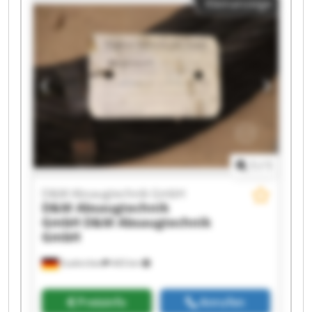
Kleinanzeige
GmbH D&M Absaugtechnik GmbH D&M
Absaugtechnik GmbH D&M Absaugtechnik
GmbH D&M Absaugtechnik GmbH D&M
Absaugtechnik GmbH D&M Absaugtechnik
GmbH D&M Absaugtechnik GmbH D&M
Absaugtechnik GmbH D&M Absaugtechnik
GmbH D&M Absaugtechnik GmbH D&M
Absaugtechnik GmbH D&M Absaugtechnik
GmbH
1
/
1
D&M Absaugtechnik GmbH
D&M Absaugtechnik
GmbH
D&M Absaugtechnik
GmbH
Euskirchen
443 km
Preisinfo
Anrufen