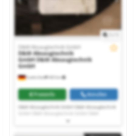
GmbH D&M Absaugtechnik GmbH D&M
Absaugtechnik GmbH D&M Absaugtechnik
GmbH
1
/
1
D&M Absaugtechnik GmbH
D&M Absaugtechnik
GmbH
D&M Absaugtechnik
GmbH
Euskirchen
443 km
Preisinfo
Anrufen
D&M Absaugtechnik GmbH D&M Absaugtechnik
GmbH D&M Absaugtechnik GmbH D&M
Absaugtechnik GmbH D&M Absaugtechnik
GmbH D&M Absaugtechnik GmbH D&M
Absaugtechnik GmbH D&M Absaugtechnik