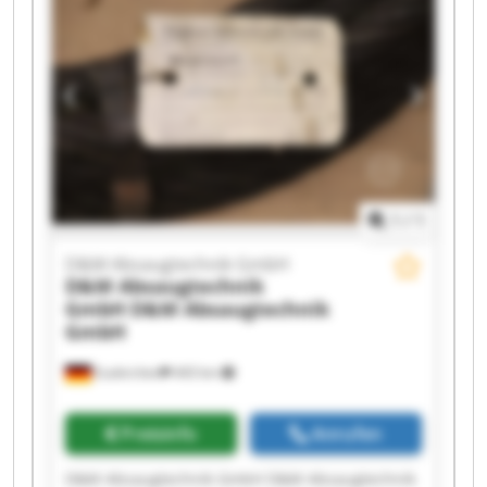
GmbH D&M Absaugtechnik GmbH D&M
Absaugtechnik GmbH D&M Absaugtechnik
GmbH D&M Absaugtechnik GmbH D&M
Absaugtechnik GmbH D&M Absaugtechnik
GmbH D&M Absaugtechnik GmbH D&M
Absaugtechnik GmbH D&M Absaugtechnik
GmbH
1
/
1
D&M Absaugtechnik GmbH
D&M Absaugtechnik
GmbH
D&M Absaugtechnik
GmbH
Euskirchen
443 km
Preisinfo
Anrufen
D&M Absaugtechnik GmbH D&M Absaugtechnik