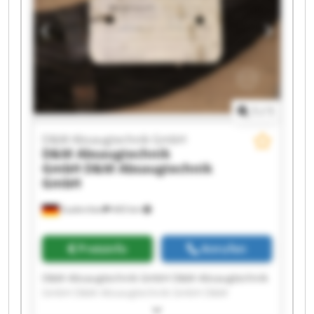
GmbH D&M Absaugtechnik GmbH D&M
Absaugtechnik GmbH D&M Absaugtechnik
GmbH D&M Absaugtechnik GmbH D&M
Absaugtechnik GmbH D&M Absaugtechnik
GmbH
1
/
1
D&M Absaugtechnik GmbH
D&M Absaugtechnik
GmbH
D&M Absaugtechnik
GmbH
Euskirchen
443 km
Preisinfo
Anrufen
D&M Absaugtechnik GmbH D&M Absaugtechnik
GmbH D&M Absaugtechnik GmbH D&M
Absaugtechnik GmbH D&M Absaugtechnik