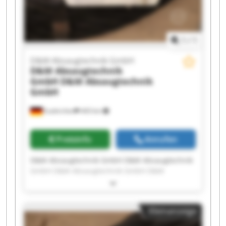
GmbH
1
/
1
D&M Absaugtechnik GmbH
D&M Absaugtechnik
GmbH
D&M Absaugtechnik
GmbH
Euskirchen
443 km
Preisinfo
Anrufen
D&M Absaugtechnik GmbH D&M Absaugtechnik
GmbH D&M Absaugtechnik GmbH D&M
Absaugtechnik GmbH D&M Absaugtechnik
GmbH D&M Absaugtechnik GmbH D&M
Absaugtechnik GmbH D&M Absaugtechnik
Kleinanzeige
GmbH D&M Absaugtechnik GmbH D&M
Absaugtechnik GmbH D&M Absaugtechnik