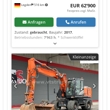
EUR 62’900
Legden
516 km
Festpreis zzgl. MwSt.
Anfragen
Anrufen
Zustand:
gebraucht
, Baujahr:
2017
,
Betriebsstunden:
7’963 h
, * Schwenklöffel
Chodezpg Eispfx Alija * OQ 70/55 * Planierschild
* Rückfahrkamera * Gewicht: 19.630 kg *
Leistung: 128,4 kW -----Interne
Kleinanzeige
Fahrzeugnummer: 12321 Irrtümer &
Zwischenverkauf vorbehalten