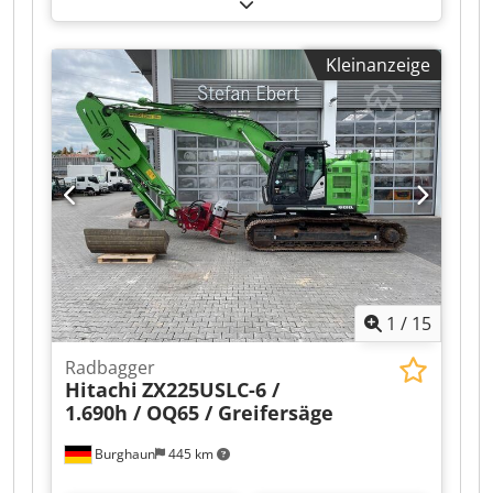
Reifengröße:
10.00-20
, Reifenzustand:
30 %
,
Baujahr:
2015
, Betriebsstunden:
9’051 h
,
Ausstattung:
Klimaanlage
, Hitachi ZX190W-5B
Kleinanzeige
Baujahr 2015 Chsdpfx Aozqu I Ujliea
Betriebsstunden 9.051 std. Geschlossene Kabine
Klimaanlage Radio Rückfahrkamera
Verstellausleger Stiel: 2,40m. Vollverrohrung
(Hammer-, Greifer-, Schere-) Schnellwechsler
OQ70/55 Zentralschmieranlage Löffel - 700mm
breit Reifengröße: 10.00-20 ca. 30% erhalten
Schildabstützung Motor mit 122kW CE
Betriebsgewicht: 20,2 to.
1
/
15
Radbagger
Hitachi
ZX225USLC-6 /
1.690h / OQ65 / Greifersäge
Burghaun
445 km