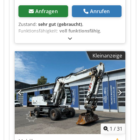
Anfragen
Anrufen
Zustand:
sehr gut (gebraucht)
,
Funktionsfähigkeit:
voll funktionsfähig
,
Kraftstofftyp:
Diesel
, Betriebsgewicht:
3’580 kg
,
Baujahr:
2020
, Betriebsstunden:
2’434 h
,
Ausstattung:
Gummiketten
, * 2.434 Stunden *
Kleinanzeige
Motor: Cat C1.7 * Motorleistung 24,8 kW *
Emissionsstufe: EU Stufe V * Einsatzgewicht:
3.580 kg * Abmessungen (Transportlänge: 4.800
- Transportbreite: 1.780 mm - Transporthöhe:
2.480 mm) Cjdpszrthvjfx Alioha * Kurzheck (ECR
– Extended Compact Radius) * Proportionale
Zusatzhydraulik * Schnellwechsler
1
/
31