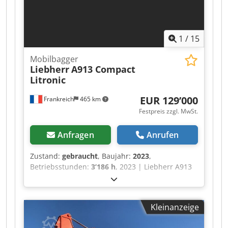
Zustand
1
/
15
Mobilbagger
Liebherr
A913 Compact
Litronic
EUR 129’000
Frankreich
465 km
Festpreis zzgl. MwSt.
Anfragen
Anrufen
Zustand:
gebraucht
, Baujahr:
2023
,
Betriebsstunden:
3’186 h
, 2023 | Liebherr A913
Compact Litronic | Gebrauchter Mobilbagger |
3186 hours 📍Location: Frankreich 🚛 Delivery
available to your destination – Use our shipping
Kleinanzeige
calculator to estimate transport costs! 💰 Buy
Now for EUR 129000 or Make an Offer. Payment