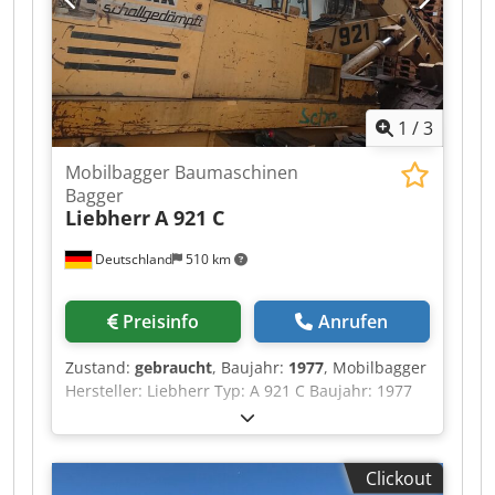
1
/
3
Mobilbagger Baumaschinen
Bagger
Liebherr
A 921 C
Deutschland
510 km
Preisinfo
Anrufen
Zustand:
gebraucht
, Baujahr:
1977
, Mobilbagger
Hersteller: Liebherr Typ: A 921 C Baujahr: 1977
Gewicht / Einsatzgewicht: ca. 18.000 kg Csdpfx
Aozrzymslioha Transportlänge: ca. 8,50 – 9,00 m
Transportbreite: ca. 2,48 – 2,50 m Höhe (über
Clickout
Kabine): ca. 3,15 – 3,20 m Motor & Antrieb