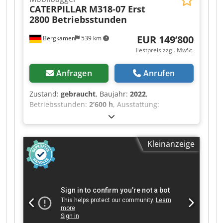
CATERPILLAR
M318-07 Erst
2800 Betriebsstunden
EUR 149’800
Bergkamen
539 km
Festpreis zzgl. MwSt.
Anfragen
Anrufen
Zustand:
gebraucht
, Baujahr:
2022
,
Betriebsstunden:
2’600 h
, Ausstattung:
Allradantrieb
, Caterpillar M318 Motor ? Motor:
Cat C4.4 ? Leistung (ISO 14396): 129 kW / ca. 176
PS ? Hubraum: 4,4 l ? Zylinder: 4 ? Emission: EU
Kleinanzeige
Stage V Chsdpfozqx Rtox Alija Fahrleistung
Höchstgeschwindigkeit: bis ca. 35 km/h *
Antrieb: hydrostatischer Fahrantrieb * Lenkung:
Allrad mit Pendelachse Tank & Hydraulik
Dieseltank: ca. 350 Liter * Hydrauliksystem:
Load-Sensing Hydraulik mit mehreren
Zusatzkreisen für Anbaugeräte Klimaanlage Erst
2600 Betriebsstunden und eine sehr gute