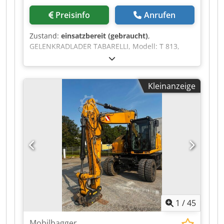
Preisinfo
Anrufen
Zustand:
einsatzbereit (gebraucht)
,
GELENKRADLADER TABARELLI, Modell: T 813,
komplett mit Kranarm MINELLI, Modell: MPV
750/8 PH Codpfxozq Duws Alisha Baujahr: 2015
Baujahr Kranarm: 2018 Betriebsstunden: ca.
Kleinanzeige
14.000 Maximale Tragfähigkeit: 8.000 kg
Reichweite: 13 m Schwenkkabine; Mit
Abstützbeinen; Komplett mit Dokumentation
1
/
45
Mobilbagger