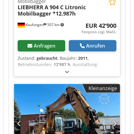
Mobilbagger
LIEBHERR
A 904 C Litronic
Mobilbagger *12.987h
EUR 42’900
Kaufungen
507 km
Festpreis zzgl. MwSt.
Anfragen
Anrufen
Zustand:
gebraucht
, Baujahr:
2011
,
Betriebsstunden:
12’987 h
, Ausstattung:
Allradantrieb
, Interne Fahrzeugnr.: MK300045
Ab sofort verfügbar auf unserem Hof in
Kaufungen. Mehr INFO unter: ? Luis Lucena ?
Kleinanzeige
Viktoria Sologubova Deutsch Liebherr A 904 C
Litronic Mobilbagger | 20 t | 12.987
Betriebsstunden Zum Verkauf steht ein
gebrauchter Liebherr A 904 C Litronic
Mobilbagger aus dem Baujahr 2011. Die
Maschine verfügt über Allradantrieb und eine
Schnellwechseleinrichtung. Mit einem Gewicht
von 20.000 kg eignet sich der Mobilbagger ideal