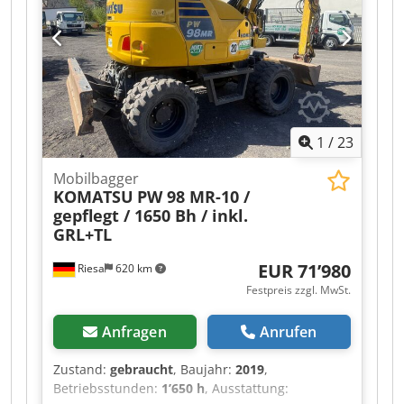
1
/
23
Mobilbagger
KOMATSU
PW 98 MR-10 /
gepflegt / 1650 Bh / inkl.
GRL+TL
EUR 71’980
Riesa
620 km
Festpreis zzgl. MwSt.
Anfragen
Anrufen
Zustand:
gebraucht
, Baujahr:
2019
,
Betriebsstunden:
1’650 h
, Ausstattung: