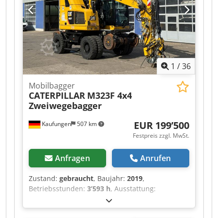
1
/
36
Mobilbagger
CATERPILLAR
M323F 4x4
Zweiwegebagger
EUR 199’500
Kaufungen
507 km
Festpreis zzgl. MwSt.
Anfragen
Anrufen
Zustand:
gebraucht
, Baujahr:
2019
,
Betriebsstunden:
3’593 h
, Ausstattung:
Allradantrieb
, Interne Fahrzeugnr.: MK300021
Ab sofort verfügbar auf unserem Hof in