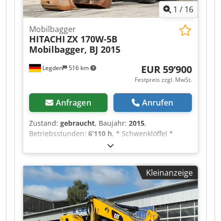
1
/
16
Mobilbagger
HITACHI
ZX 170W-5B
Mobilbagger, BJ 2015
EUR 59’900
Legden
516 km
Festpreis zzgl. MwSt.
Anfragen
Anrufen
Zustand:
gebraucht
, Baujahr:
2015
,
Betriebsstunden:
6’110 h
, * Schwenklöffel *
Tieflöffel * Lehnhoff MS10 * Planierschild *
Rückfahrkamera * Gewicht: 19.250 kg -----Interne
Fahrzeugnummer: 12319 Chedpozpg A Isfx Aliea
Kleinanzeige
Irrtümer & Zwischenverkauf vorbehalten