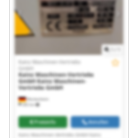
1
/
1
Kainz Maschinen-Vertriebs
GmbH
Kainz Maschinen-Vertriebs
GmbH
Kainz Maschinen-
Vertriebs GmbH
Meckesheim
282 km
Preisinfo
Anrufen
Kainz Maschinen-Vertriebs GmbH Kainz