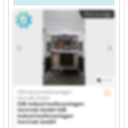
Kleinanzeige
1
/
1
IOB Industrieofenanlagen
Vertrieb GmbH
IOB Industrieofenanlagen
Vertrieb GmbH
IOB
Industrieofenanlagen
Vertrieb GmbH