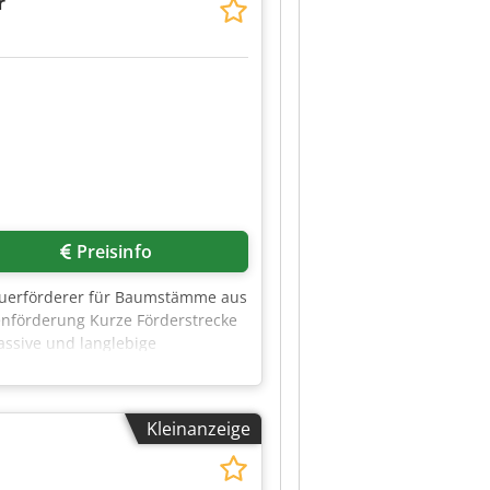
r
Mehr Bilder anfragen
Preisinfo
 Querförderer für Baumstämme aus
enförderung Kurze Förderstrecke
ssive und langlebige
and und kann nach
tisches Angebot.
Kleinanzeige