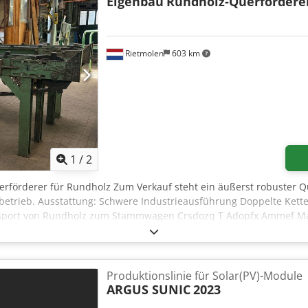
Eigenbau
Rundholz-Querfördere
Rietmolen
603 km
1
/
2
erförderer für Rundholz Zum Verkauf steht ein äußerst robuster
betrieb. Ausstattung: Schwere Industrieausführung Doppelte Kett
ansport von Rundholz zum Stammwagen Crsdozq T Adopfx Ammef Ma
ar Die Anlage befindet sich in einem guten, funktionsfähigen Zust
sichtigt werden. Bitte unterbreiten Sie uns ein faires und realis
Produktionslinie für Solar(PV)-Module
ARGUS SUNIC
2023