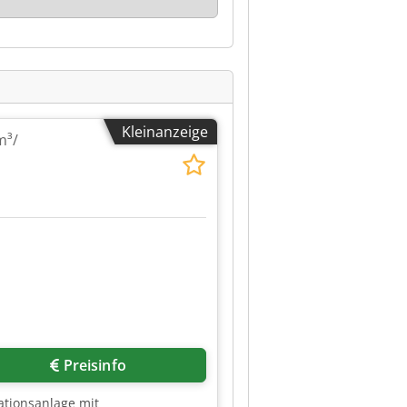
Kleinanzeige
m³/
e
Preisinfo
ationsanlage mit