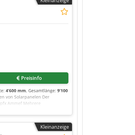
Kleinanzeige
t der produzierten Bauteile
Die Anlagen befinden sich derzeit
Preisinfo
te:
4’600 mm
, Gesamtlänge:
9’100
en von Solarpanelen Der
gopfx Ammef Mehrere
erden unter Einwirkung von
nerwünschte eingeschlossene
sgeführt. Die Maschine wird mit
Kleinanzeige