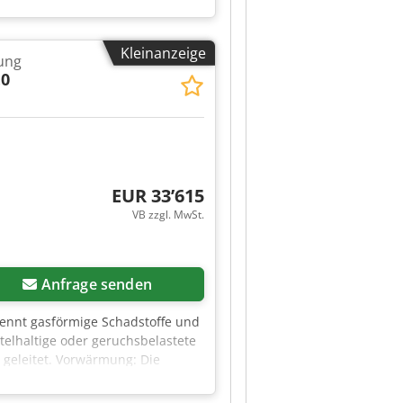
rank Pelletpresse Nummer:
Stromaufnahme: 375 A Wenn Sie
 rufen uns an.
Kleinanzeige
ung
.0
EUR 33’615
VB zzgl. MwSt.
Anfrage senden
rennt gasförmige Schadstoffe und
elhaltige oder geruchsbelastete
e geleitet. Vorwärmung: Die
ennung (Oxidation): In der
 850 °C zerfallen die organischen