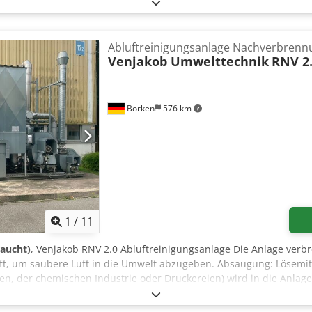
iebsstunden, Baujahr 2025. Cedpfxszrvh Eo Ammsrf Typ: Steuersch
ung: TNC-S 400V AC/N/PE Frequenz: 50 Hz Leistung: 195 kW Max. 
rmationen benötigen, schreiben Sie uns gerne eine Nachricht oder
Abluftreinigungsanlage Nachverbrenn
Venjakob Umwelttechnik
RNV 2
Borken
576 km
1
/
11
raucht)
, Venjakob RNV 2.0 Abluftreinigungsanlage Die Anlage verb
t, um saubere Luft in die Umwelt abzugeben. Absaugung: Lösemitt
agen, der chemischen Industrie oder Druckereien) wird in die Anlag
rne keramische Wärmespeicher und wird extrem stark erhitzt. Verbr
zug (der Stützbrenner) die Luft. Bei einer Temperatur von bis zu