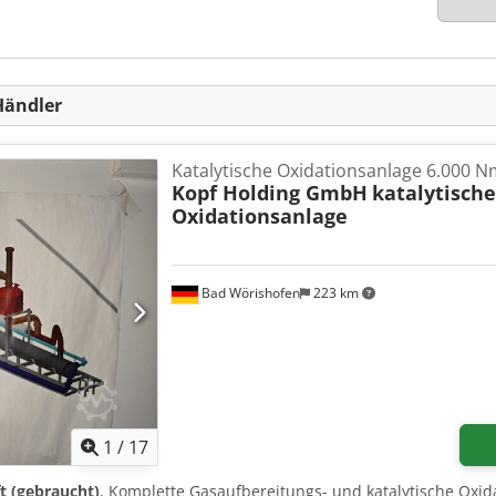
Händler
Katalytische Oxidationsanlage 6.000 N
Kopf Holding GmbH
katalytisch
Oxidationsanlage
Bad Wörishofen
223 km
1
/
17
t (gebraucht)
, Komplette Gasaufbereitungs- und katalytische Oxid