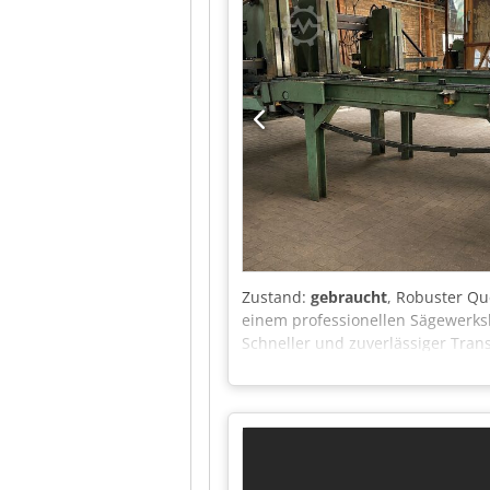
Zustand:
gebraucht
, Robuster Qu
einem professionellen Sägewerks
Schneller und zuverlässiger Tr
Stahlkonstruktion Sofort verfügb
Terminvereinbarung unter Strom be