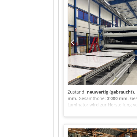
Oberwerkzeug, mehreren Stanzein
rückseitig über Förderband. Es h
im FRIMO Werk in 83395 Freilassi
Zustand:
neuwertig (gebraucht)
,
mm
, Gesamthöhe:
3’000 mm
, Ge
Laminator wird zur Herstellung 
Materialschichten werden mitein
Druck und Temperatur laminiert
Gase im Endprodukt zu vermeiden
zahlreichen Ersatzteilen geliefer