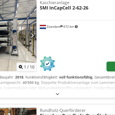
heiten am Unterwerkzeug sowie einen automatischen Austranspor
Kaschieranlage
andelt sich hier um Anlagenrückläufer aus einer Werksschließung. 
SMI
InCapCell 2-62-26
ng und können jederzeit besichtigt werden.
Zaandam
672 km
1
/
10
 Baujahr:
2018
, Funktionsfähigkeit:
voll funktionsfähig
, Gesamtbrei
samtgewicht:
40’500 kg
, Doppelte Produktionsanlage zum Laminier
von Solarmodulen oder Verbundwerkstoffen eingesetzt. Crodjzrdh
ander verbunden und dem Laminator zugeführt. Die Materialien w
. Der Laminierungsprozess wird unter Vakuum durchgeführt, um u
. Abschließend wird das fertige Laminat aus dem Laminator herau
t und kann in Betrieb besichtigt werden.
Rundholz-Querförderer