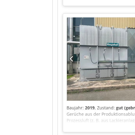
95000€, diese hat etwa 500 Betr
20182138 Baujahr: 2018 Einspeis
Rückfragen haben oder mehr Info
Baujahr:
2019
, Zustand:
gut (geb
Gerüche aus der Produktionsabluf
Prozessluft (z. B. aus Lackieranl
belastete Luft strömt durch inte
Brennkammer zündet der Erdgasein