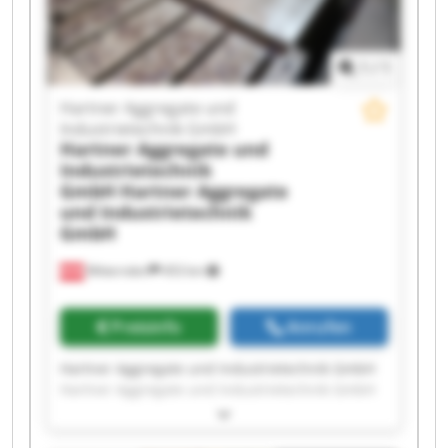
1
/
1
Hartner Aggregate und
Industrietechnik GmbH
Hartner Aggregate und
Industrietechnik
GmbH
Hartner Aggregate
und Industrietechnik
GmbH
Mitterndorf
453 km
Preisinfo
Anrufen
Hartner Aggregate und Industrietechnik GmbH
Hartner Aggregate und Industrietechnik GmbH
Hartner Aggregate und Industrietechnik GmbH
Hartner Aggregate und Industrietechnik GmbH