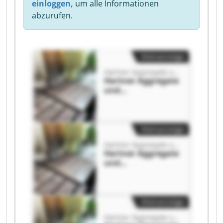
einloggen,
um alle Informationen
abzurufen.
Kleinanzeige
Hartner Aggregate und Industrietechnik GmbH
Hartner Aggregate
und
Industrietechnik
GmbH Hartner
Aggregate und
Industrietechnik
Kleinanzeige
GmbH
Hartner Aggregate und Industrietechnik GmbH
Hartner Aggregate
und
Industrietechnik
GmbH Hartner
Aggregate und
Industrietechnik
Kleinanzeige
GmbH
Hartner Aggregate und Industrietechnik GmbH