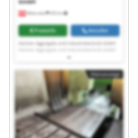
GmbH
Mitterndorf
453 km
Preisinfo
Anrufen
Hartner Aggregate und Industrietechnik GmbH
Hartner Aggregate und Industrietechnik GmbH
Hartner Aggregate und Industrietechnik GmbH
Hartner Aggregate und Industrietechnik GmbH
Hartner Aggregate und Industrietechnik GmbH
Kleinanzeige
Hartner Aggregate und Industrietechnik GmbH
Hartner Aggregate und Industrietechnik GmbH
Hartner Aggregate und Industrietechnik GmbH
Hartner Aggregate und Industrietechnik GmbH
Hartner Aggregate und Industrietechnik GmbH
Hartner Aggregate und Industrietechnik GmbH
Hartner Aggregate und Industrietechnik GmbH
Hartner Aggregate und Industrietechnik GmbH
Hartner Aggregate und Industrietechnik GmbH
Hartner Aggregate und Industrietechnik GmbH