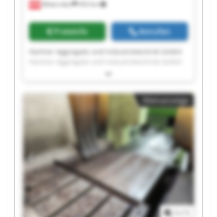
Mitterndorf
453 km
Preisinfo
Anrufen
Hartner Aggregate und Industrietechnik GmbH
Hartner Aggregate und Industrietechnik GmbH
Hartner Aggregate und Industrietechnik GmbH
Hartner Aggregate und Industrietechnik GmbH
Hartner Aggregate und Industrietechnik GmbH
Kleinanzeige
Hartner Aggregate und Industrietechnik GmbH
Hartner Aggregate und Industrietechnik GmbH
Hartner Aggregate und Industrietechnik GmbH
Hartner Aggregate und Industrietechnik GmbH
Hartner Aggregate und Industrietechnik GmbH
Hartner Aggregate und Industrietechnik GmbH
Hartner Aggregate und Industrietechnik GmbH
Hartner Aggregate und Industrietechnik GmbH
Hartner Aggregate und Industrietechnik GmbH
Hartner Aggregate und Industrietechnik GmbH
Hartner Aggregate und Industrietechnik GmbH
1
/
1
Hartner Aggregate und Industrietechnik GmbH