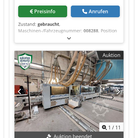
Preisinfo
Anrufen
Zustand:
gebraucht
,
Maschinen-/Fahrzeugnummer:
008288
, Position
1: Lader SCM-MAHROS - STEFANI - CELASCHI
Position 2: Doppelseitige Kantenanleimmaschine
SCM-MAHROS - STEFANI - CELASCHI Position 3:
Auktion
Plattenwender SCM-MAHROS - STEFANI -
CELASCHI Position 4: Doppelseitige
Kantenanleimmaschine SCM-MAHROS - STEFANI
- CELASCHI Position 5: Plattenwender SCM-
MAHROS - STEFANI - CELASCHI Position 6:
Mittelschnitt-Säge SCM-MAHROS - STEFANI -
CELASCHI Codpfx Agex Nv S Uopjha Position 7:
Entlader SCM-MAHROS - STEFANI - CELASCHI
1
/
11
Auktion beendet