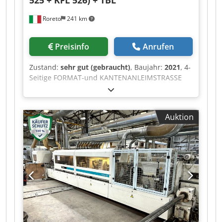
525 + KFL 526) + TBL
Roreto
241 km
Preisinfo
Anrufen
Zustand:
sehr gut (gebraucht)
, Baujahr:
2021
, 4-
Seitige FORMAT-und KANTENANLEIMSTRASSE
Abmessungen der Platten: MIN. mm 195 x 250 x
60 / MAX. mm 1200 x 2500 x 60 Bestehend aus
folgenden Maschinen: Chedpfex Aqbhex Agpea
Auktion
O12044a) Einlauftisch "HOMAG" Mod. TBL
100/25/12/S mit Antriebsrollen O12044b) 1.
Doppelseitige Format- und
Kantenanleimmaschine "HOMAG" Mod.
EDGETEQ D-610 (KFL 525/5/A3/15) O12044c)
Drehstation (90° LÄNGS-QUER.)"HOMAG" Mod.
TDL 310 / 25 / 12 O12044d) 2. Doppelseitige
Format-und Kantenanleimmaschine "HOMAG"
Mod. EDGETEQ D-610 (KFL 526/6/A3/25)