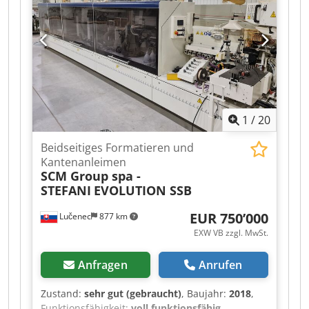
1
/
20
Beidseitiges Formatieren und
Kantenanleimen
SCM Group spa -
STEFANI
EVOLUTION SSB
EUR 750’000
Lučenec
877 km
EXW VB zzgl. MwSt.
Anfragen
Anrufen
Zustand:
sehr gut (gebraucht)
, Baujahr:
2018
,
Funktionsfähigkeit:
voll funktionsfähig
,