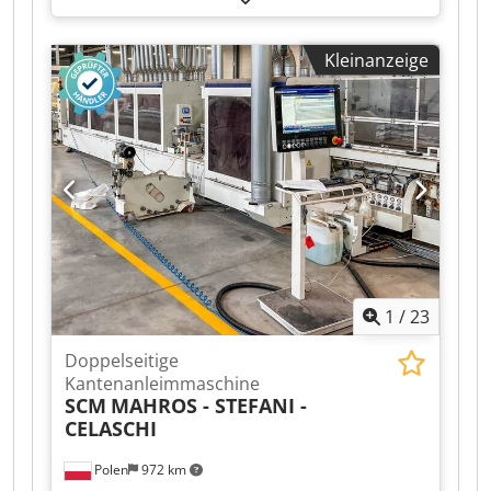
massivholz Klebesystem: EVA, PUR
Kantenleimmaschine: Maschine 1 Max. Breite
Kleinanzeige
des Paneels: 1200 mm Cedpfx Agjyhbn Djpsha
Max. Vortriebsgeschwindigkeit: 40 m/min
Arbeitsaggregate, rechte Seite: 8 nr
Arbeitsaggregate, linke Seite: 8 nr
1
/
23
Doppelseitige
Kantenanleimmaschine
SCM
MAHROS - STEFANI -
CELASCHI
Polen
972 km