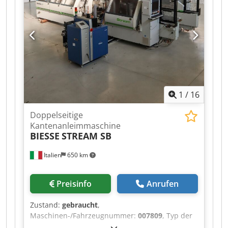
1
/
16
Doppelseitige
Kantenanleimmaschine
BIESSE
STREAM SB
Italien
650 km
Preisinfo
Anrufen
Zustand:
gebraucht
,
Maschinen-/Fahrzeugnummer:
007809
, Typ der
angebrachten Kante: dünne Kante, starke Kante,