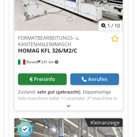
1
/
10
FORMATBEARBEITUNGS- u.
KANTENANLEIMMASCH
HOMAG
KFL 326/M2/C
Roreto
241 km
Preisinfo
Anrufen
Zustand:
sehr gut (gebraucht)
, Doppelseitige
Solo maschine (oder 1° und/oder 2° maschine in
ein Maschinenstrasse) Chedpjzrd Rzsfx Agpoa
Kantendicke im Rollen (min/max) mm 0,3 / 3
Platten Dicke (min/max) mm 12 - 40 Arbeitsbreite
Kleinanzeige
(min/max) mm 250 / 2500 Steuerung /Software
Power Control 22 / woodCommander
Vorschubgeschwindigkeit (regelbar) m/min 15 -