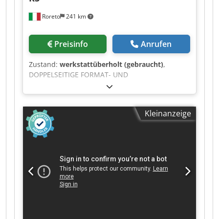
Roreto
241 km
Preisinfo
Anrufen
Zustand:
werkstattüberholt (gebraucht)
,
DOPPELSEITIGE FORMAT- UND
KANTENANLEIMMASCHINE - Erste (1.) Maschine
in einer Linie Kantendicke im Rollen (min/max)
mm 0,3 / 3 Kanten Dicke in Leisten / Streifen
Kleinanzeige
(min/max) 0,4 / 1 Rollenmaterial (Kanten) Dicke
(min/max) mm 0,3 / 3 Platten Dicke (min/max)
mm 8 / 45 (60) Arbeitsbreite (min/max) mm 236 /
1300 Cedpfx Agoyypi Uspjha Steuerung
/Software ICOS Open (Windows XP)
Vorschubgeschwindigkeit (regelbar) m/min 10 -
50 Keine Übertragung bar (Master & Slave
systeme) FORMATBEARBEITUNG (für jede Seite):
Sprayeraggregat (für flüssige Antihaft)
Zerspaneraggregat (2 x Kw 8)
KANTENANLEIMBEARBEITUNG (für jede Seite):