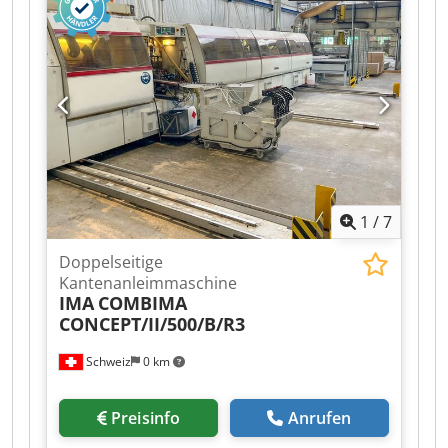
Hggefx Agpea Position 3: Doppelseitige
Kantenanleimmaschine IMA+BARGSTEDT+SAG-
COMBIMA/CONCEPT/II/500/B/R3 Position 4:
Plattenwender IMA+BARGSTEDT+SAG-
COMBIMA/CONCEPT/II/500/B/R3 Position 5:
Entlader IMA+BARGSTEDT+SAG-
COMBIMA/CONCEPT/II/500/B/R3
1
/
7
Doppelseitige
Kantenanleimmaschine
IMA
COMBIMA
CONCEPT/II/500/B/R3
Schweiz
0 km
Preisinfo
Anrufen