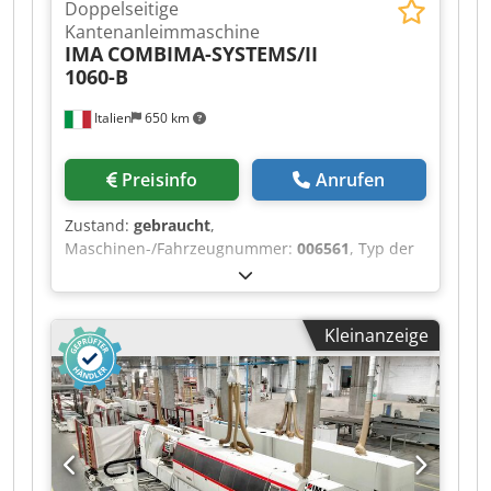
Doppelseitige
Kantenanleimmaschine
IMA
COMBIMA-SYSTEMS/II
1060-B
Italien
650 km
Preisinfo
Anrufen
Zustand:
gebraucht
,
Maschinen-/Fahrzeugnummer:
006561
, Typ der
angebrachten Kante: dünne Kante, starke Kante,
massivholz, veneer Cedpjyzplfsfx Agpjha
Klebesystem: EVA Kantenleimmaschine:
Kleinanzeige
Maschine 1 u. 2 Max. Breite des Paneels: 2800
mm Max. Vortriebsgeschwindigkeit: 40 m/min
Arbeitsaggregate, rechte Seite: 11 nr
Arbeitsaggregate, linke Seite: 11 nr