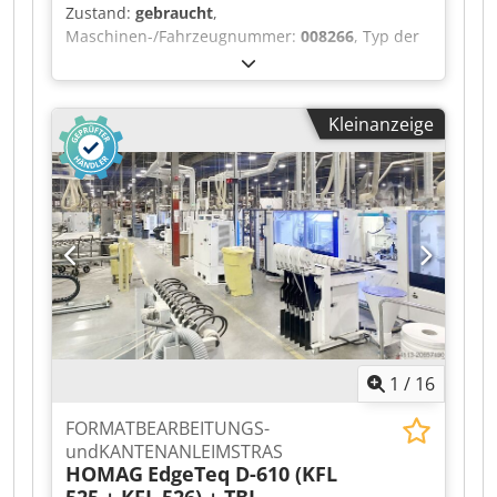
Zustand:
gebraucht
,
Maschinen-/Fahrzeugnummer:
008266
, Typ der
angebrachten Kante: dünne Kante, starke Kante
Klebesystem: EVA Multifunktionsaggregat: ja
Kantenleimmaschine: Maschine 1 u. 2 Max.
Kleinanzeige
Breite des Paneels: 3000 mm Max.
Vortriebsgeschwindigkeit: 25 m/min Chodpjx A
Hfiefx Agpoa Arbeitsaggregate, rechte Seite: 9 nr
Arbeitsaggregate, linke Seite: 9 nr
1
/
16
FORMATBEARBEITUNGS-
undKANTENANLEIMSTRAS
HOMAG
EdgeTeq D-610 (KFL