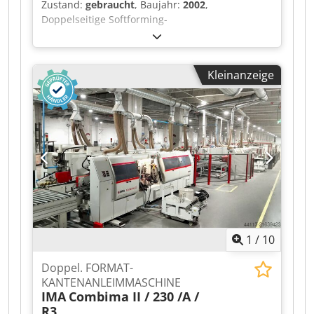
Zustand:
gebraucht
, Baujahr:
2002
,
Doppelseitige Softforming-
Kantenanleimmaschine HOMAG typ Power KF
20/34/QE/30 Chjdpjyyxc Rjfx Agpja Masch.Nr 0-
202-25-8815, Bj. 2002
Kleinanzeige
1
/
10
Doppel. FORMAT-
KANTENANLEIMMASCHINE
IMA
Combima II / 230 /A /
R3