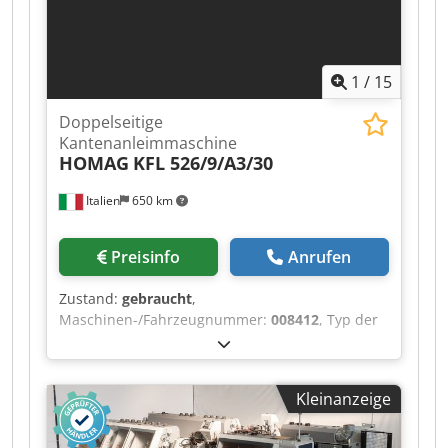
1
/
15
Doppelseitige
Kantenanleimmaschine
HOMAG
KFL 526/9/A3/30
Italien
650 km
Preisinfo
Anrufen
Zustand:
gebraucht
,
Maschinen-/Fahrzeugnummer:
008412
, Typ der
angebrachten Kante: dünne Kante, starke Kante
Klebesystem: PUR Multifunktionsaggregat: ja
Cedpfxeyilxmo Agpsha Kantenleimmaschine:
Kleinanzeige
Maschine 1 u. 2 Max. Vortriebsgeschwindigkeit:
40 m/min Arbeitsaggregate, rechte Seite: 11 nr
Arbeitsaggregate, linke Seite: 11 nr