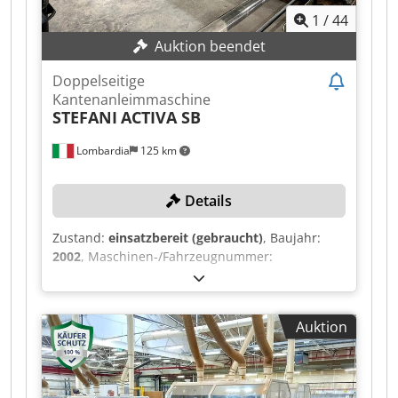
1
/
44
Auktion beendet
Doppelseitige
Kantenanleimmaschine
STEFANI
ACTIVA SB
Lombardia
125 km
Details
Zustand:
einsatzbereit (gebraucht)
, Baujahr:
2002
, Maschinen-/Fahrzeugnummer:
AH/003306
, Funktionsfähigkeit:
voll
funktionsfähig
, Werkstückhöhe (max.):
60 mm
,
Werkstückbreite (max.):
3’200 mm
,
Auktion
Vorschubgeschwindigkeit X-Achse:
40 m/min
,
TECHNISCHE DETAILS Mobile Schulteröffnung:
3.200 mm Paneelbreite max.: 3.200 mm
Paneelhöhe min.: 10 mm Paneelhöhe max.: 60