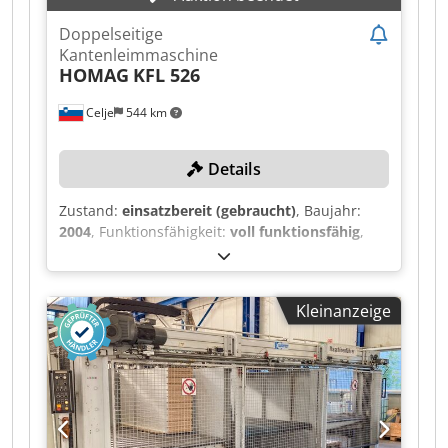
Doppelseitige
Kantenleimmaschine
HOMAG
KFL 526
Celje
544 km
Details
Zustand:
einsatzbereit (gebraucht)
, Baujahr:
2004
, Funktionsfähigkeit:
voll funktionsfähig
,
Werkstückhöhe (max.):
40 mm
, Werkstücklänge
(max.):
2’500 mm
, Kantenstärke (max.):
3 mm
,
Werkstückgewicht (max.):
50 kg
, Drehzahl (max.):
Kleinanzeige
12’000 U/min
, TECHNISCHE DETAILS Cjdjx Ezz
Hspfx Agpjha Werkstückdicke: 12 - 40 mm
Werkstückgröße min. (L x B): 250 x 240 mm
Werkstückgröße max. (L x B): 2.500 x 1.200 mm
Werkstückgewicht max.: 50 kg Kantenmaterial
(Rollenware) - Materialstärke: 0,4 - 3 mm
Kantenquerschnittsfläche (Kunststoff) max.: 135