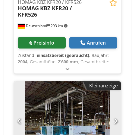
HOMAG KBZ KFR20 / KFR526
HOMAG
KBZ KFR20 /
KFR526
Deutschland
293 km
Preisinfo
Anrufen
Zustand:
einsatzbereit (gebraucht)
, Baujahr:
2004
, Gesamthöhe:
2’600 mm
, Gesamtbreite:
6’800 mm
, Produktlänge (max.):
40’000 mm
,
Doppelseitige Kantenanleimmaschine, Baujahr
2004. Diese komplette HOMAG KBZ KFR20 /
Kleinanzeige
KFR526-Produktionslinie verfügt über eine
Wendestation und einen Bargstedt-Stapler. Sie
ist für das Formatieren, Fräsen, Verleimen,
Nuten und Kanten von Platten in einem einzigen
Arbeitsgang ausgelegt, insbesondere für Lager-
und Trennwandelemente. Wenn Sie auf der
Suche nach hochwertigen
Kantenanleimmöglichkeiten sind, sollten Sie die