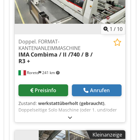
1
/
10
Doppel. FORMAT-
KANTENANLEIMMASCHINE
IMA
Combima / II /740 / B /
R3 +
Roreto
241 km
Preisinfo
Anrufen
Zustand:
werkstattüberholt (gebraucht)
,
Doppelseitige Solo Maschine (oder 1. und/oder
2. Maschine in einer Maschinenstrasse)
Rollenmaterial (Kanten) Dicke (min/max) mm 0,3
/ 3 Kanten Dicke in Leisten / Streifen (min/max)
Kleinanzeige
0,4 / 1 Platten Dicke (min/max) mm 8 / 45 (60)