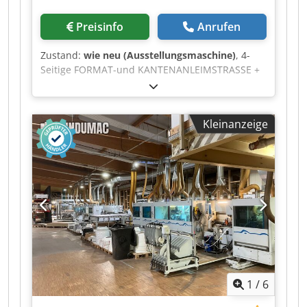
Preisinfo
Anrufen
Zustand:
wie neu (Ausstellungsmaschine)
, 4-
Seitige FORMAT-und KANTENANLEIMSTRASSE +
BOHRMASCHINE Abmessungen der Platten: MIN.
mm 195 x 250 x 60 / MAX. mm 1200 x 2500 x 60
Cedpezrd Dhsfx Agpjha Bestehend aus
Kleinanzeige
folgenden Maschinen: 202005a) 1. Doppelseitige
Format- und Kantenanleimmaschine "HOMAG"
Mod. KFL 325/ M1 / C 202005b) Drehstation (90°
LÄNGS-QUER.)"HOMAG" Mod. TDL 202005c) 2.
Doppelseitige Format-und
Kantenanleimmaschine "HOMAG" Mod. KFL 326/
M2 / C 202005d) Verbindungsrollenbahn
202005e) Durchlaufbohrmaschine "WEEKE" Mod.
BST 503
1
/
6