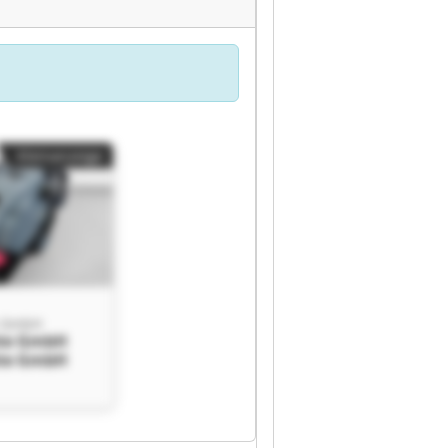
Kleinanzeige
e GmbH
äte GmbH
äte GmbH