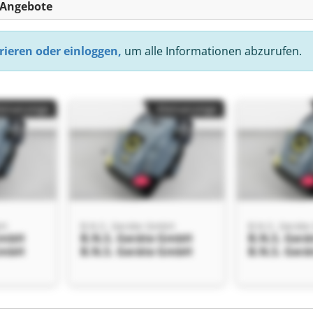
-Angebote
rieren oder einloggen,
um alle Informationen abzurufen.
einanzeige
Kleinanzeige
bH
B.N.S. Geräte GmbH
B.N.S. Gerät
GmbH
B.N.S. Geräte GmbH
B.N.S. Ger
GmbH
B.N.S. Geräte GmbH
B.N.S. Ger
einanzeige