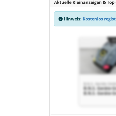
Aktuelle Kleinanzeigen & Top
Hinweis:
Kostenlos regist
Kl
B.N.S. Geräte Gm
B.N.S. Geräte 
B.N.S. Geräte 
Kl