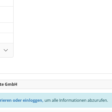
räte GmbH
rieren oder einloggen,
um alle Informationen abzurufen.