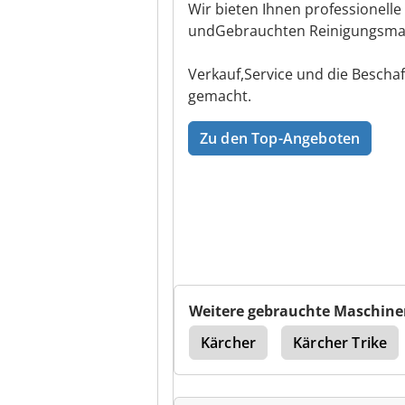
Wir bieten Ihnen professionelle
undGebrauchten Reinigungsma
Verkauf,Service und die Bescha
gemacht.
Zu den Top-Angeboten
Weitere gebrauchte Maschine
hrle Hochdruckreiniger
Kärcher
Kärcher Trike