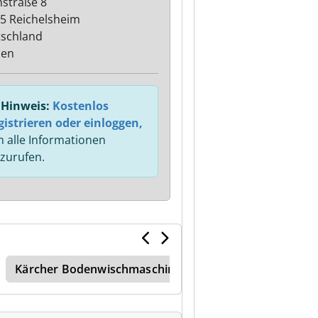
straße 8
5 Reichelsheim
schland
sen
Hinweis:
Kostenlos
gistrieren oder einloggen,
 alle Informationen
zurufen.
Kärcher Bodenwischmaschine
Kärcher Kehrmasch