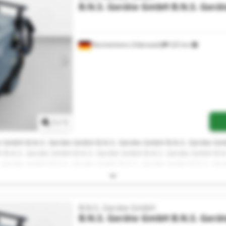
B.N.S. Geräte GmbH
B.N.S. Ger
Reichelsheim (Odenwald)
325 km
Mehr Bilder anfragen
1
/
1
e GmbH B.N.S. Geräte GmbH B.N.S. Geräte GmbH B.N.S. Geräte Gm
 B.N.S. Geräte GmbH B.N.S. Geräte GmbH B.N.S. Geräte GmbH B.N.
 Geräte GmbH B.N.S. Geräte GmbH B.N.S. Geräte GmbH B.N.S. Ge
B.N.S. Geräte GmbH
B.N.S. Geräte GmbH
B.N.S. Ger