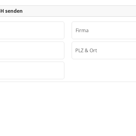
bH senden
Firma
PLZ & Ort
bH
GmbH
GmbH