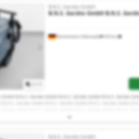
B.N.S. Geräte GmbH
B.N.S. Geräte GmbH
B.N.S. Ger
Reichelsheim (Odenwald)
325 km
Mehr Bilder anfragen
1
/
1
e GmbH B.N.S. Geräte GmbH B.N.S. Geräte GmbH B.N.S. Geräte Gm
 B.N.S. Geräte GmbH B.N.S. Geräte GmbH B.N.S. Geräte GmbH B.N.
 Geräte GmbH B.N.S. Geräte GmbH B.N.S. Geräte GmbH B.N.S. Ge
B.N.S. Geräte GmbH