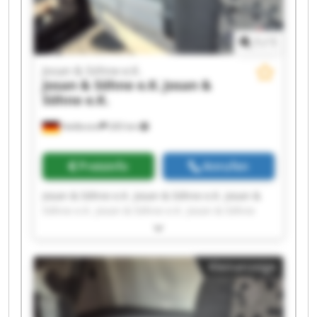
1
/
1
Josan & Söhne e.K.
Josan & Söhne e.K.
Josan &
Söhne e.K.
Heilbronn
265 km
Preisinfo
Anrufen
Josan & Söhne e.K. Josan & Söhne e.K. Josan &
Söhne e.K. Josan & Söhne e.K. Josan & Söhne
e.K. Josan & Söhne e.K. Josan & Söhne e.K. Josan
& Söhne e.K. Josan & Söhne e.K. Josan & Söhne
e.K. Josan & Söhne e.K. Josan & Söhne e.K. Josan
Kleinanzeige
& Söhne e.K. Josan & Söhne e.K. Josan & Söhne
e.K. Josan & Söhne e.K. Josan & Söhne e.K. Josan
& Söhne e.K. Josan & Söhne e.K. Josan & Söhne
e.K.