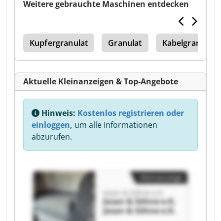
Weitere gebrauchte Maschinen entdecken
der
Kupfergranulat
Granulat
Kabelgranulier
Aktuelle Kleinanzeigen & Top-Angebote
Hinweis:
Kostenlos registrieren oder
einloggen,
um alle Informationen
abzurufen.
Kleinanzeige
Josan & Söhne e.K.
Josan & Söhne e.K.
Josan & Söhne e.K.