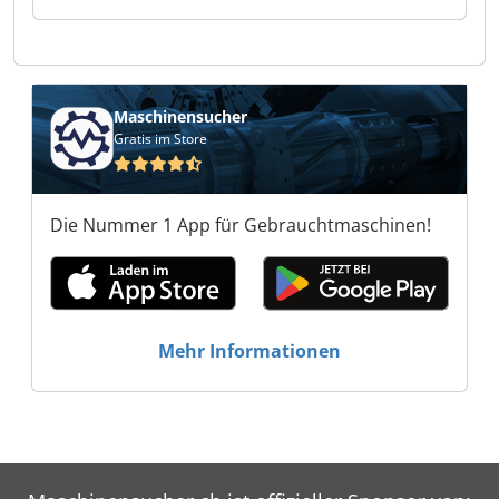
e.K. Josan & Söhne e.K. Josan & Söhne e.K. Josan
& Söhne e.K. Josan & Söhne e.K. Josan & Söhne
e.K.
Maschinensucher
Gratis im Store
Die Nummer 1 App für Gebrauchtmaschinen!
Mehr Informationen