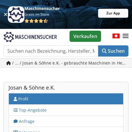
Maschinensucher
Zur App
Gratis im Store
Verkaufen
Suchen
/ ... / Josan & Söhne e.K. - gebrauchte Maschinen in Heilb
Josan & Söhne e.K.
Profil
Top-Angebote
Anfrage