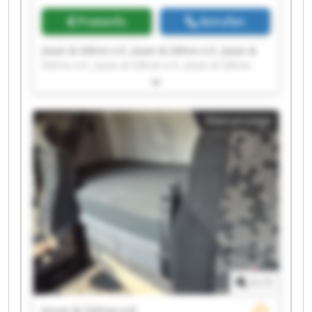
Preisinfo
Anrufen
Josan & Söhne e.K. Josan & Söhne e.K. Josan &
Söhne e.K. Josan & Söhne e.K. Josan & Söhne
e.K. Josan & Söhne e.K. Josan & Söhne e.K. Josan
& Söhne e.K. Josan & Söhne e.K. Josan & Söhne
e.K. Josan & Söhne e.K. Josan & Söhne e.K. Josan
Kleinanzeige
& Söhne e.K. Josan & Söhne e.K. Josan & Söhne
e.K. Josan & Söhne e.K. Josan & Söhne e.K. Josan
& Söhne e.K. Josan & Söhne e.K. Josan & Söhne
e.K.
1
/
1
Josan & Söhne e.K.