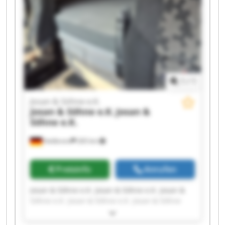
1
/
1
Josan & Söhne e.K.
Josan & Söhne e.K.
Josan &
Söhne e.K.
Heilbronn
265 km
Preisinfo
Anrufen
Josan & Söhne e.K. Josan & Söhne e.K. Josan &
Söhne e.K. Josan & Söhne e.K. Josan & Söhne
e.K. Josan & Söhne e.K. Josan & Söhne e.K. Josan
& Söhne e.K. Josan & Söhne e.K. Josan & Söhne