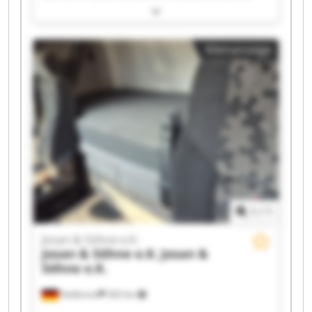
e.K. Josan & Söhne e.K. Josan & Söhne e.K. Josan
& Söhne e.K. Josan & Söhne e.K. Josan & Söhne
e.K. Josan & Söhne e.K. Josan & Söhne e.K. Josan
Kleinanzeige
& Söhne e.K. Josan & Söhne e.K. Josan & Söhne
e.K. Josan & Söhne e.K. Josan & Söhne e.K. Josan
& Söhne e.K. Josan & Söhne e.K. Josan & Söhne
e.K.
1
/
1
Josan & Söhne e.K.
Josan & Söhne e.K.
Josan &
Söhne e.K.
Heilbronn
265 km