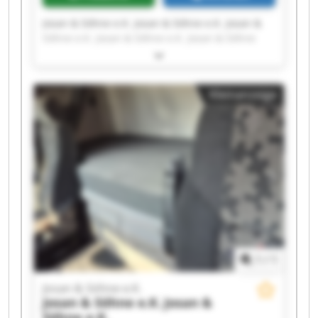
Josan & Söhne e.K. Josan & Söhne e.K. Josan &
Söhne e.K. Josan & Söhne e.K. Josan & Söhne
e.K. Josan & Söhne e.K. Josan & Söhne e.K. Josan
& Söhne e.K. Josan & Söhne e.K. Josan & Söhne
e.K. Josan & Söhne e.K. Josan & Söhne e.K. Josan
Kleinanzeige
& Söhne e.K. Josan & Söhne e.K. Josan & Söhne
e.K. Josan & Söhne e.K. Josan & Söhne e.K. Josan
& Söhne e.K. Josan & Söhne e.K. Josan & Söhne
e.K.
1
/
1
Josan & Söhne e.K.
Josan & Söhne e.K.
Josan &
Söhne e.K.