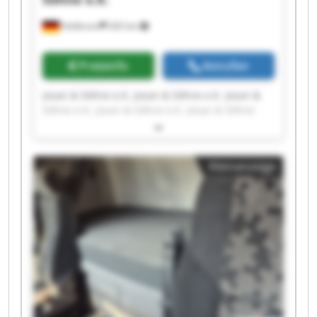
Heilbronn
265 km
Preisinfo
Anrufen
Josan & Söhne e.K. Josan & Söhne e.K. Josan &
Söhne e.K. Josan & Söhne e.K. Josan & Söhne
e.K. Josan & Söhne e.K. Josan & Söhne e.K. Josan
& Söhne e.K. Josan & Söhne e.K. Josan & Söhne
e.K. Josan & Söhne e.K. Josan & Söhne e.K. Josan
Kleinanzeige
& Söhne e.K. Josan & Söhne e.K. Josan & Söhne
e.K. Josan & Söhne e.K. Josan & Söhne e.K. Josan
& Söhne e.K. Josan & Söhne e.K. Josan & Söhne
e.K.