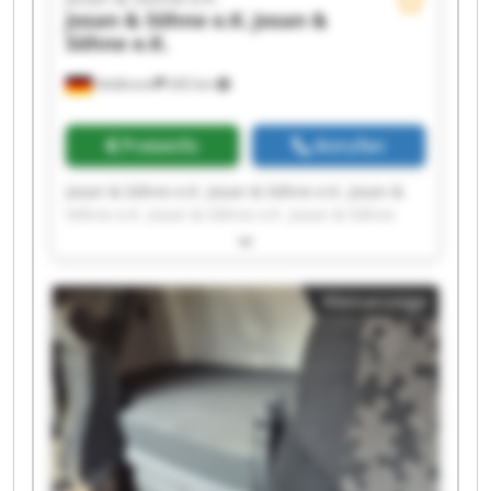
Josan & Söhne e.K.
Josan &
Söhne e.K.
Heilbronn
265 km
Preisinfo
Anrufen
Josan & Söhne e.K. Josan & Söhne e.K. Josan &
Söhne e.K. Josan & Söhne e.K. Josan & Söhne
e.K. Josan & Söhne e.K. Josan & Söhne e.K. Josan
& Söhne e.K. Josan & Söhne e.K. Josan & Söhne
e.K. Josan & Söhne e.K. Josan & Söhne e.K. Josan
Kleinanzeige
& Söhne e.K. Josan & Söhne e.K. Josan & Söhne
e.K. Josan & Söhne e.K. Josan & Söhne e.K. Josan
& Söhne e.K. Josan & Söhne e.K. Josan & Söhne
e.K.