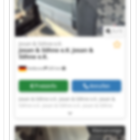
1
/
1
Josan & Söhne e.K.
Josan & Söhne e.K.
Josan &
Söhne e.K.
Heilbronn
265 km
Preisinfo
Anrufen
Josan & Söhne e.K. Josan & Söhne e.K. Josan &
Söhne e.K. Josan & Söhne e.K. Josan & Söhne
e.K. Josan & Söhne e.K. Josan & Söhne e.K. Josan
& Söhne e.K. Josan & Söhne e.K. Josan & Söhne
e.K. Josan & Söhne e.K. Josan & Söhne e.K. Josan
Kleinanzeige
& Söhne e.K. Josan & Söhne e.K. Josan & Söhne
e.K. Josan & Söhne e.K. Josan & Söhne e.K. Josan