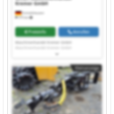
Kremer GmbH
Emmelshausen
375 km
Preisinfo
Anrufen
Maschinenhandel Kremer GmbH
Maschinenhandel Kremer GmbH
Maschinenhandel Kremer GmbH
Maschinenhandel Kremer GmbH
Maschinenhandel Kremer GmbH
Kleinanzeige
Maschinenhandel Kremer GmbH
Maschinenhandel Kremer GmbH
Maschinenhandel Kremer GmbH
Maschinenhandel Kremer GmbH
Maschinenhandel Kremer GmbH
Maschinenhandel Kremer GmbH
Maschinenhandel Kremer GmbH
Maschinenhandel Kremer GmbH
Maschinenhandel Kremer GmbH