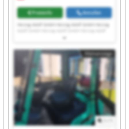
Preisinfo
Anrufen
Herzog Adolf GmbH Herzog Adolf GmbH Herzog
Adolf GmbH Herzog Adolf GmbH Herzog Adolf
GmbH Herzog Adolf GmbH Herzog Adolf GmbH
Herzog Adolf GmbH Herzog Adolf GmbH Herzog
Adolf GmbH Herzog Adolf GmbH Herzog Adolf
Kleinanzeige
GmbH Herzog Adolf GmbH Herzog Adolf GmbH
Herzog Adolf GmbH Herzog Adolf GmbH Herzog
Adolf GmbH Herzog Adolf GmbH Herzog Adolf
GmbH Herzog Adolf GmbH
1
/
1