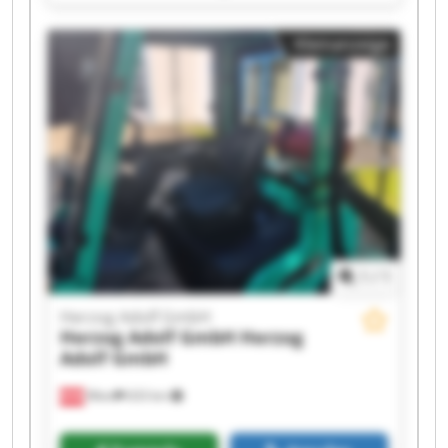
Herzog Adolf GmbH Herzog Adolf GmbH Herzog
Adolf GmbH Herzog Adolf GmbH Herzog Adolf
Kleinanzeige
GmbH Herzog Adolf GmbH Herzog Adolf GmbH
Herzog Adolf GmbH Herzog Adolf GmbH Herzog
Adolf GmbH Herzog Adolf GmbH Herzog Adolf
GmbH Herzog Adolf GmbH
1
/
1
Herzog Adolf GmbH
Herzog Adolf GmbH
Herzog
Adolf GmbH
Wien
633 km