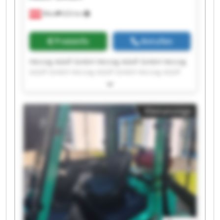
Wien
633 km
Preisinfo
Anrufen
Herzog Adolf GmbH Herzog Adolf GmbH Herzog
Adolf GmbH Herzog Adolf GmbH Herzog Adolf
GmbH Herzog Adolf GmbH Herzog Adolf GmbH
Herzog Adolf GmbH Herzog Adolf GmbH Herzog
Adolf GmbH Herzog Adolf GmbH Herzog Adolf
Kleinanzeige
GmbH Herzog Adolf GmbH Herzog Adolf GmbH
Herzog Adolf GmbH Herzog Adolf GmbH Herzog
Adolf GmbH Herzog Adolf GmbH Herzog Adolf
GmbH Herzog Adolf GmbH