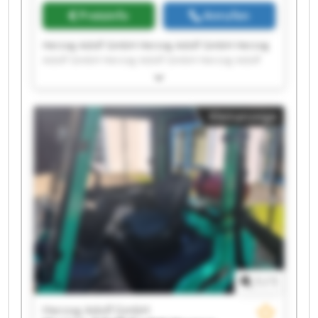
Preisinfo
Anrufen
Herzog Adolf GmbH Herzog Adolf GmbH Herzog
Adolf GmbH Herzog Adolf GmbH Herzog Adolf
GmbH Herzog Adolf GmbH Herzog Adolf GmbH
Herzog Adolf GmbH Herzog Adolf GmbH Herzog
Adolf GmbH Herzog Adolf GmbH Herzog Adolf
Kleinanzeige
GmbH Herzog Adolf GmbH Herzog Adolf GmbH
Herzog Adolf GmbH Herzog Adolf GmbH Herzog
Adolf GmbH Herzog Adolf GmbH Herzog Adolf
GmbH Herzog Adolf GmbH
1
/
1
Herzog Adolf GmbH