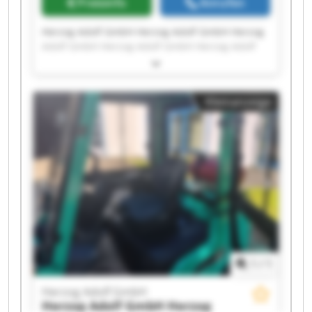
Preisinfo
Anrufen
Herzog Adolf GmbH Herzog Adolf GmbH Herzog
Adolf GmbH Herzog Adolf GmbH Herzog Adolf
GmbH Herzog Adolf GmbH Herzog Adolf GmbH
Herzog Adolf GmbH Herzog Adolf GmbH Herzog
Adolf GmbH Herzog Adolf GmbH Herzog Adolf
Kleinanzeige
GmbH Herzog Adolf GmbH Herzog Adolf GmbH
Herzog Adolf GmbH Herzog Adolf GmbH Herzog
Adolf GmbH Herzog Adolf GmbH Herzog Adolf
GmbH Herzog Adolf GmbH
1
/
1
Herzog Adolf GmbH
Herzog Adolf GmbH
Herzog