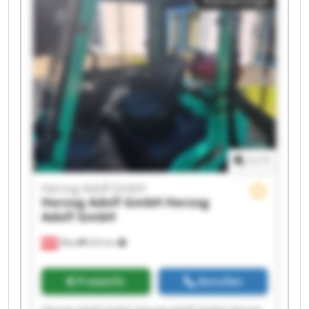
Kleinanzeige
1
/
1
Herzog Adolf GmbH
Herzog Adolf GmbH
Herzog
Adolf GmbH
Wien
633 km
Preisinfo
Anrufen