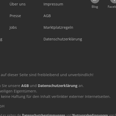
Über uns
Impressum
Blog
Face
Presse
AGB
Jobs
Marktplatzregeln
ag
Datenschutzerklärung
auf dieser Seite sind freibleibend und unverbindlich!
n Sie unsere
AGB
und
Datenschutzerklärung
an.
eiligen Eigentümern.
ne Haftung für den Inhalt verlinkter externer Internetseiten.
mbH
d es gelten die
Datenschutzbestimmungen
und
Nutzungsbedingungen
von 