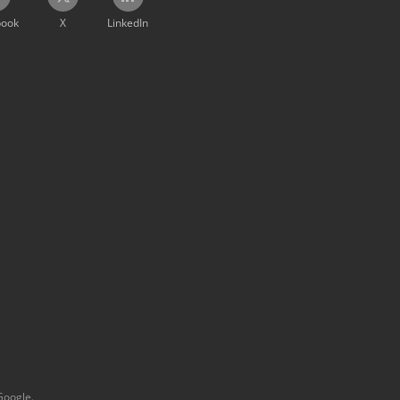
book
X
LinkedIn
Google.