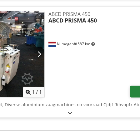
ABCD PRISMA 450
ABCD
PRISMA 450
Nijmegen
587 km
Mehr Bilder anfragen
1
/
1
t
, Diverse aluminium zaagmachines op voorraad Cjdjf Rihvopfx Ab