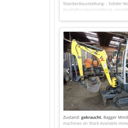
Standardausstattung: - Solider
(Auslieferungseinstellung, einste
mm) Rückschlagfreie Pistole Sch
System - Wasserversorgungssystem
bar Wasserdruck und Spritzdüse -
Wasser+Einschießen Potentiomete
Kontrolllampe zur Anzeige des min
HoKuTech DübelJet mit Option zur
Vorrichtungen zum Einhängen/Ansc
HoKuTech | LeimJet Leimangabeger
mm, Spitzdüse Standort: Flörshei
Zustand:
gebraucht
, Bagger Mini
machines on Stock Available Imme