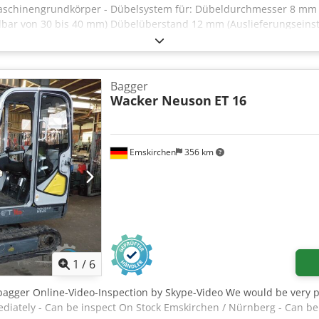
 Maschinengrundkörper - Dübelsystem für: Dübeldurchmesser 8 m
llbar von 30 bis 40 mm) Dübelüberstand 12 mm (Auslieferungseinste
wingförderer für den Dübeltransport Dübeldurchmesser- und Länge
 für vorgeleimte Dübel Wasserbehälter (Edelstahlbehälter 7,5 l)
 Elektroniksteuerung mit: Hauptschalter Ein / Aus Programmwahls
r für die Dübelzuführung über Schwingförderer Potentiometer fü
Bagger
. Wasserstandes im Wasserbehälter - Fahrwerk - Druckluft: 6 bar /
Wacker Neuson
ET 16
 Gegenlochbearbeitung: 1 Stück HoKuTech | DübelJet mit Ausbausat
hließen im DübelJet inkl. höhenverstellbarer Aufhängung für Lei
ät zur Gegenlochbearbeitung Viskosität für PVAc-Leime bis 75.00
Emskirchen
356 km
m Verfügbarkeit: Sofort
1
/
6
bagger Online-Video-Inspection by Skype-Video We would be very pl
diately - Can be inspect On Stock Emskirchen / Nürnberg - Can be