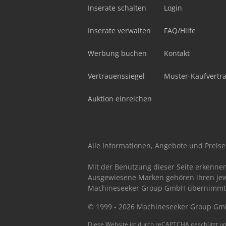
Inserate schalten
Login
Inserate verwalten
FAQ/Hilfe
Werbung buchen
Kontakt
Vertrauenssiegel
Muster-Kaufvertr
Auktion einreichen
Alle Informationen, Angebote und Preise 
Mit der Benutzung dieser Seite erkenne
Ausgewiesene Marken gehören ihren jew
Machineseeker Group GmbH übernimmt kei
© 1999 - 2026 Machineseeker Group G
Diese Website ist durch reCAPTCHA geschützt un