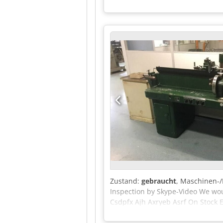
Zustand:
gebraucht
, Maschinen
Inspection by Skype-Video We wou
Csdpfx Ajh Axryeb Asrf On Stock 