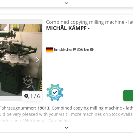
Combined copying milling machine - la
MICHÄL KÄMPF
-
Emskirchen
356 km
1
/
6
-/Fahrzeugnummer:
19013
, Combined copying milling machine - la
ld be very pleased with your visit - more machines on Stock Availa
Emskirchen / Nürnberg - Can be test