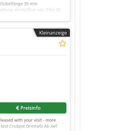
m Dübellänge 35 mm
llung, einstellbar von 7 bis 20
nkontrolle mit Auto-DL-Selekt
 Geschlossenes Wassersytem mit 6
chalter Wasser /
Kleinanzeige
r die Wasser-Einspritz-Menge
 Elektrik: 230V, 1Ph, 50Hz
z für LeimJet inkl. der
mschlauch/ inklusive: 1
0 mPas Inkl. Dübeldüse für Ø 8
Preisinfo
eased with your visit - more
 test Crsdpot Drmhefx Ab Aef