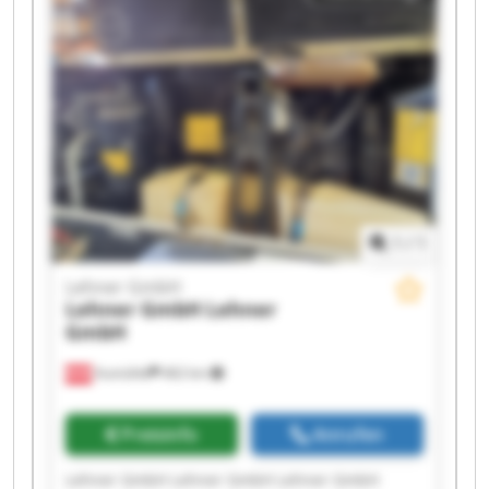
Lehner GmbH Lehner GmbH
1
/
1
Lehner GmbH
Lehner GmbH
Lehner
GmbH
Aumühle
462 km
Preisinfo
Anrufen
Lehner GmbH Lehner GmbH Lehner GmbH