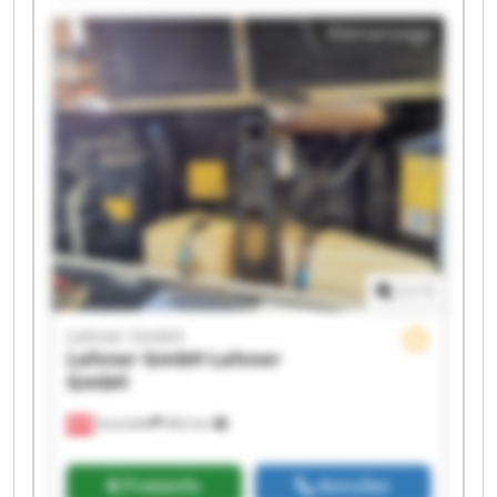
Lehner GmbH Lehner GmbH Lehner GmbH
Kleinanzeige
Lehner GmbH Lehner GmbH Lehner GmbH
Lehner GmbH Lehner GmbH
1
/
1
Lehner GmbH
Lehner GmbH
Lehner
GmbH
Aumühle
462 km
Preisinfo
Anrufen