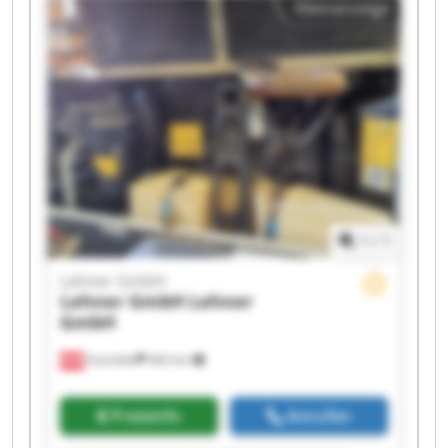
Kleinanzeige
1
/
1
Lehner GmbH
Lehner GmbH
Lehner
GmbH
Aumühle
462 km
Preisinfo
Anrufen