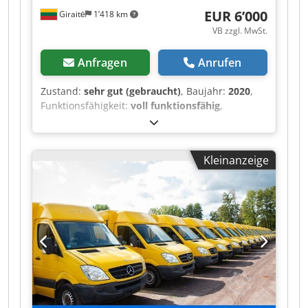
EUR 6’000
Giraitė
1’418 km
VB zzgl. MwSt.
Anfragen
Anrufen
Zustand:
sehr gut (gebraucht)
, Baujahr:
2020
,
Funktionsfähigkeit:
voll funktionsfähig
,
Presskraft:
30 t
, Ausstattung:
Dokumentation/Handbuch
, Geprüft und
vollständig ausgestattet. Funktioniert
Kleinanzeige
einwandfrei, neues Öl eingefüllt. Codpfx Ajztgn
Ssf Aorf