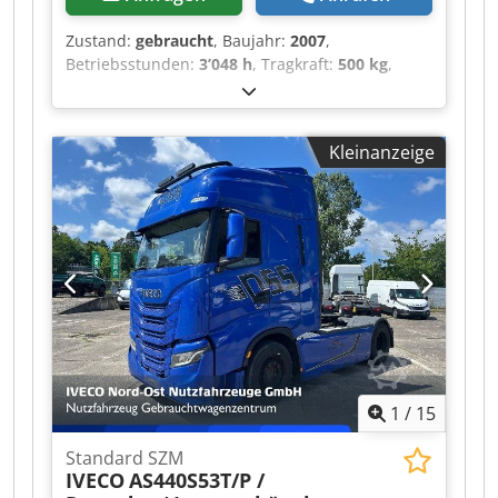
Zustand:
gebraucht
, Baujahr:
2007
,
Betriebsstunden:
3’048 h
, Tragkraft:
500 kg
,
Farbe:
Gold
, Standort: Cabanillas del Campo
(Guadalajara) Diese gebrauchte
Hubarbeitsbühne Haulotte H15SX erleichtert
Kleinanzeige
Arbeiten mit dem Anheben von Personen bis zu
einer Höhe von 15 Metern. Diese selbstfahrende,
dieselbetriebene Scherenbühne ist eine große,
geländegängige Gebrauchtmaschine mit hoher
Tragfähigkeit und ausgezeichneter Leistung.
Codjztgnrspfx Af Ajrf Es handelt sich um eine
Hubarbeitsbühne mit einer Tragfähigkeit von
500 kg. CE-Zertifizierung
1
/
15
Standard SZM
IVECO
AS440S53T/P /