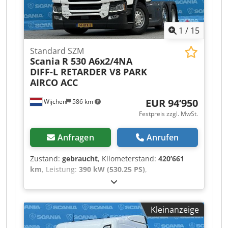
1
/
15
Standard SZM
Scania
R 530 A6x2/4NA
DIFF-L RETARDER V8 PARK
AIRCO ACC
EUR 94’950
Wijchen
586 km
Festpreis zzgl. MwSt.
Anfragen
Anrufen
Zustand:
gebraucht
, Kilometerstand:
420’661
km
, Leistung:
390 kW (530.25 PS)
,
Erstzulassung:
02/2023
, Kraftstofftyp:
Diesel
,
Leergewicht:
9’449 kg
, maximales Ladegewicht:
17’051 kg
, Gesamtgewicht:
26’500 kg
, Achsen-
Kleinanzeige
Konfiguration:
6x2
, Radstand:
4’100 mm
, Farbe:
Weiß
, Fahrerkabine:
Sonstige
, Getriebetyp: