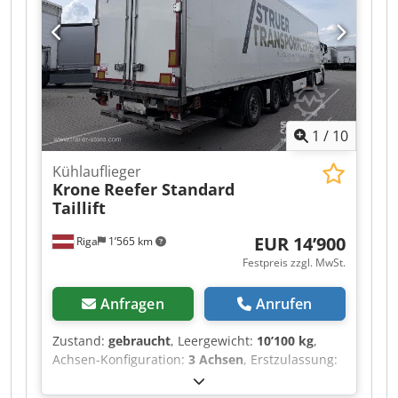
bieten individuelle Finanzierungslösungen, Full-
Service-Verträge und Telematik-
Dienstleistungen. Gerne beraten wir Sie
persönlich. Cedoztgpvepfx Af Asrf
1
/
10
Kühlauflieger
Krone
Reefer Standard
Taillift
EUR 14’900
Riga
1’565 km
Festpreis zzgl. MwSt.
Anfragen
Anrufen
Zustand:
gebraucht
, Leergewicht:
10’100 kg
,
Achsen-Konfiguration:
3 Achsen
, Erstzulassung:
10/2018
, Reifengröße:
385/65 R22,5
, Baujahr:
2018
, Ausstattung:
Ladebordwand
,