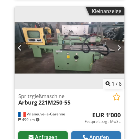
Eigengewicht: 10.100 kg, Reifengröße: 385/65
Kleinanzeige
R22.5, 1. Achse: , 2. Achse: , 3. Achse: , Liftachse,
Ladebordwand, 1x15-poliger Stecker, Eine
Übersicht aller verfügbaren Fahrzeuge finden
Sie auf unserer Website. Finanzierungsbedarf?
Wir bieten individuelle Finanzierungslösungen,
Full-Service-Verträge und Telematik-
Dienstleistungen an. Gerne beraten wir Sie
persönlich. Cedpfsztgppjx Af Asrf
1
/
8
Spritzgießmaschine
Arburg
221M250-55
EUR 1’000
Villeneuve-la-Garenne
499 km
Festpreis zzgl. MwSt.
Anfragen
Anrufen