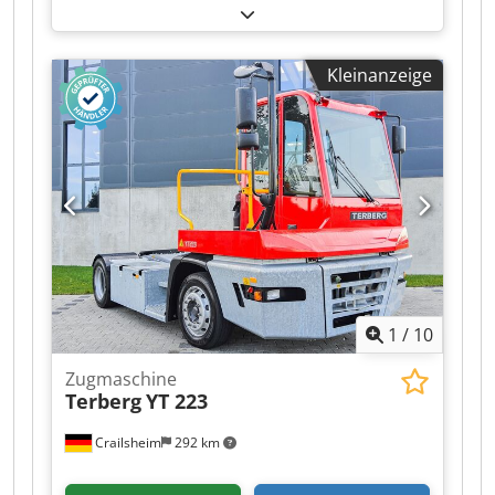
mm
, Elektrostapler JMG MC 100.08 Antrieb
Elektro Baujahr 2026 Hubhöhe (mm) 6.300 Cjdpfx
Afoztgmzo Ajrf Tragkraft (kg) 15.000
Kleinanzeige
1
/
10
Zugmaschine
Terberg
YT 223
Crailsheim
292 km