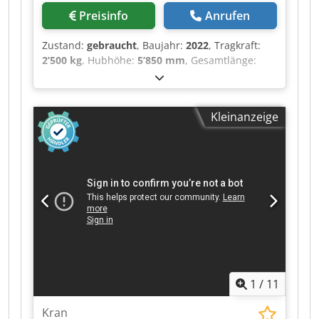
(Aussenkante Räder) 4.88 m - Kippwinke
Preisinfo
Anrufen
Geräteaufnahme (An- / Auskippen) 137 ° -
Innenschallpegel (LpA) 79.7 dB -
Zustand:
gebraucht
, Baujahr:
2022
, Tragkraft:
Außenschallpegel (LwA) 103 dB - Vibrationswert
2’500 kg
, Hubhöhe:
5’850 mm
, Gesamtlänge:
an Händen / Armen
5’145 mm
, ・Maximale seitliche Reichweite: 3.40
m ・Ausbrechkraft mit Schaufel: 3427 daN ・
Kippwinkel 12 ° ・Schüttwinkel 117 ° ・
Kleinanzeige
Wenderadius (über Räder) 3.31 m ・
Eigengewicht (mit Gabel) 4800 kg ・Bereifung:
Pneumatisch ・Heben 8 s ・Senken 5.40 s ・
Teleskop ausfahren 5.60 s ・Teleskop Einfahren
4.30 s ・Ankippen 3.50 s ・Auskippen 3.60 s ・
Anzahl der Zylinder / Tragfähigkeit der Zylinder
4 - 3331 cm³ ・Nennleistung
Verbrennungsmotor - Leistung (kW) 75 Hp / 55.40
kW ・Max. Drehmoment / Motordrehzahl 265
Nm @ 1400 rpm ・Zugkraft 3550 daN Csdpfeztgl
Dex Af Ajrf ・Anzahl der Gänge (vorwärts /
1
/
11
rückwärts) 2 / 2 ・Max. travel speed 24.90 km/h
・Parkbremse Automatische negative
Kran
Parkbremse ・Festellbremse Ölbad