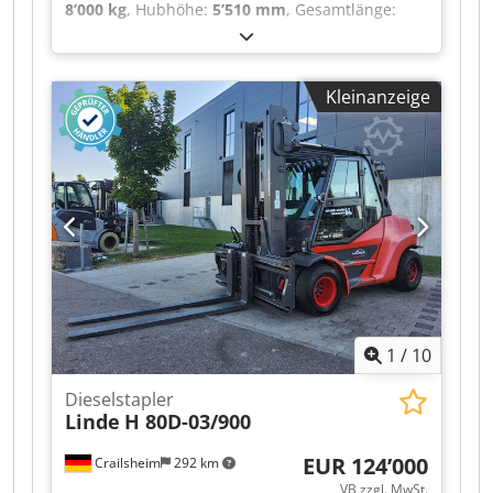
8’000 kg
, Hubhöhe:
5’510 mm
, Gesamtlänge:
(vorne / hinten) 2 / 2 ・Sicherheit / Sicherheit
5’700 mm
, · Doppelpedalsteuerung für Vorwärts-
Zulassung der Kabine Standard EN 15000 /
und Rückwärtsfahrt · hydrostatisches Bremsen ·
Kabine ROPS - FOPS Stufe 1 ・Steuerungen JSM
Joysticks in Armlehne integriert · Blendfreies
Kleinanzeige
Display mit Anzeigen für u.a. Tankinhalt, Uhrzeit,
Betriebsstunden, Serviceinfos. · Variable
Verstellpumpe für geringeren Energieverbrauch
· Linde Engine Protection System (LEPS):
Überwachung · Warnung und
Leistungsreduzierung beim Über- bzw.
Unterschreiten verschiedener
Leistungsparameter wie Motorölstand/-druck,
Kühlwasserstand/-temperatur,
Hydrauliköltemperatur, Luftfilterunterdruck
Codpfsztgldsx Af Asrf · Hohe Sicherheit und
1
/
10
Stabilität durch Linde Torsionsstütze ·
Hydraulisch gedämpfter und gefederter
Dieselstapler
Komfortsitz mit umfassenden
Linde
H 80D-03/900
Einstellmöglichkeiten · Luftfilter mit integriertem
Zyklonenabscheider · Neu für Evo-Modelle:
EUR 124’000
Crailsheim
292 km
Automatische Geschwindigkeitsregelung in
VB zzgl. MwSt.