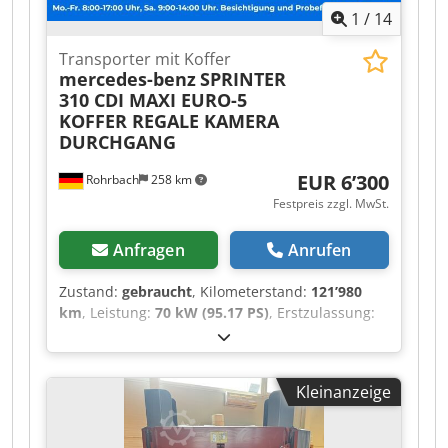
1
/
14
Transporter mit Koffer
mercedes-benz
SPRINTER
310 CDI MAXI EURO-5
KOFFER REGALE KAMERA
DURCHGANG
EUR 6’300
Rohrbach
258 km
Festpreis zzgl. MwSt.
Anfragen
Anrufen
Zustand:
gebraucht
, Kilometerstand:
121’980
km
, Leistung:
70 kW (95.17 PS)
, Erstzulassung:
12/2010
, Kraftstofftyp:
Diesel
, Leergewicht:
2’550
kg
, maximales Ladegewicht:
950 kg
,
Gesamtgewicht:
3’500 kg
, Achsen-Konfiguration:
Kleinanzeige
4x2
, Radstand:
4’325 mm
, Kraftstoff:
Diesel
, CO₂-
Emissionen:
259 g/km
, Kraftstoffverbrauch
(innerorts):
11.1 l/100km
, Kraftstoffverbrauch