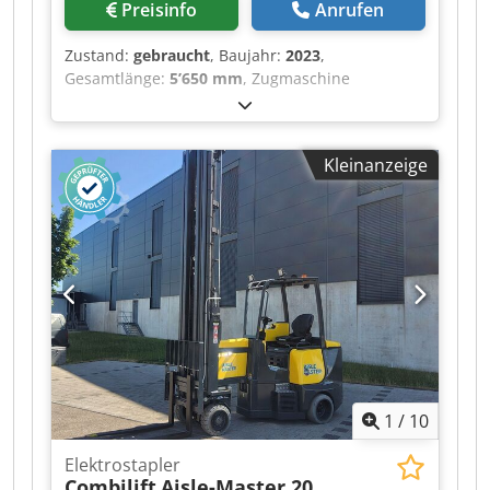
Preisinfo
Anrufen
Zustand:
gebraucht
, Baujahr:
2023
,
Gesamtlänge:
5’650 mm
, Zugmaschine
Codpeztgmusfx Af Ajrf Terberg YT 223 Antrieb
Diesel Baujahr 2023
Kleinanzeige
1
/
10
Elektrostapler
Combilift
Aisle-Master 20