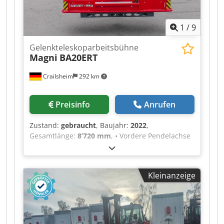
1
/
9
Gelenkteleskoparbeitsbühne
Magni
BA20ERT
Crailsheim
292 km
Preisinfo
Anrufen
Zustand:
gebraucht
, Baujahr:
2022
,
Gesamtlänge:
8’720 mm
, • Vordere Pendelachse
für höhere Stabilität auf allen Untergründen •
Selbstsperrdifferenzial • Steckdose am
Arbeitskorb • Sicherer Betrieb bis 12,5 m/s
Kleinanzeige
Windgeschwindigkeit • Integrierte
Diagnoseanzeige mit CAN-Bustechnik • Hoher
Grad an Baugleichheit im Sortiment •
Drehbereich 360° • Allradantrieb • 4 Lenkräder •
CAN-BUS • Große Öffnungsweite für einfachere