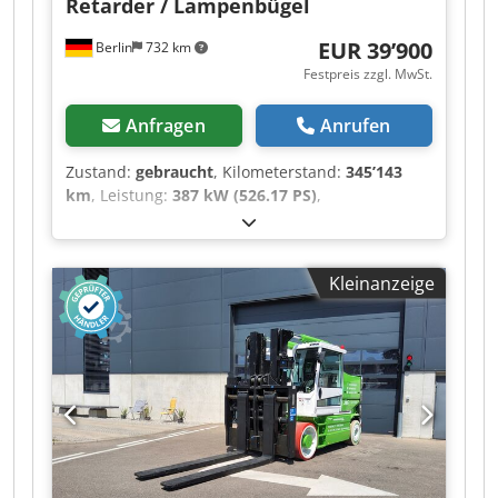
Retarder / Lampenbügel
EUR 39’900
Berlin
732 km
Festpreis zzgl. MwSt.
Anfragen
Anrufen
Zustand:
gebraucht
, Kilometerstand:
345’143
km
, Leistung:
387 kW (526.17 PS)
,
Erstzulassung:
06/2022
, Kraftstofftyp:
Diesel
,
Leergewicht:
6’870 kg
, maximales Ladegewicht:
11’130 kg
, Gesamtgewicht:
18’000 kg
, Achsen-
Kleinanzeige
Konfiguration:
4x2
, Radstand:
3’800 mm
,
nächste Prüfung (TÜV):
05/2026
, Farbe:
Blau
,
Fahrerkabine:
Sonstige
, Getriebetyp:
Automatisch
, Emissionsklasse:
Euro6
, Federung:
Blatt-Luft
, Anzahl der Sitzplätze:
2
, Ausstattung:
ABS, Differentialsperre, Klimaanlage,
Standheizung, Tempomat, Traktionskontrolle
,
Farbe Ultramarinblau 5002, Leergewicht: 6870kg,
zulässiges Gesamtgewicht: 18000kg, Sitze Leder,