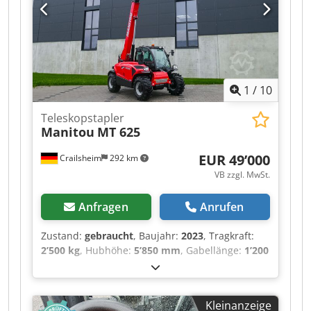
Arbeitsmodus: 4 ° · Vollgummireifen
aufvulkanisiert · Antriebsräder (vorne / hinten): 2
/ 2 · Lenkräder (vorne / hinten): 2 / 2 · Gebremste
Räder / Räder: 2 / 2 · Hersteller / Motor Modell:
Yanmar - 3TNV88C-DMU · Motornorm: Stage V ·
Nennleistung Verbrennungsmotor / Leistung:
1
/
10
36.20 Hp / 27.50 kW · Bodendruck: 18.20
dan/cm2 · Hydraulikdruck: 400 bar ·
Teleskopstapler
Fassungsvermögen des Hydrauliktanks: 94 l ·
Manitou
MT 625
Fassungsvermögen des Kraftstofftanks: 72 l ·
Umgebungsgeräusch (LwA): < 106 dB
EUR 49’000
Crailsheim
292 km
VB zzgl. MwSt.
Anfragen
Anrufen
Zustand:
gebraucht
, Baujahr:
2023
, Tragkraft:
2’500 kg
, Hubhöhe:
5’850 mm
, Gabellänge:
1’200
mm
, Gesamtlänge:
5’094 mm
, ・Maximale
seitliche Reichweite: 3.40 m ・Ausbrechkraft mit
Schaufel: 3427 daN ・Kippwinkel 12 ° ・
Kleinanzeige
Schüttwinkel 117 ° ・Wenderadius (über Räder)