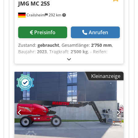
JMG
MC 25S
Lamellenbremsen an den Vorderachsen ・
Pumpenart Zahnradpumpe ・Hydraulikdruck
Crailsheim
292 km
235 bar ・Motoröl 11.20 l ・Hydrauliköl 115 l ・
Fassungsvermögen des Kraftstofftanks 63 l ・
Geräuschpegel im Fahrerstand (LpA) 76 dB ・
Preisinfo
Anrufen
Umgebungsgeräusch (LwA) 104 dB ・
Schwingungsbelastung Hand/Arm < 2.50 m/s² ・
Zustand:
gebraucht
, Gesamtlänge:
2’750 mm
,
Lenkräder (vorne / hinten) 2 / 2 ・Antriebsräder
Baujahr:
2023
, Tragkraft:
2’500 kg
, - Reifen:
(vorne / hinten) 2 / 2 ・Sicherheit / Sicherheit
Solideal, Vollgummi grau, Typ Magnum -
Zulassung der Kabine Standard EN 15000 /
Reifengröße: vorne 18x7-8, hinten 15x4,5-8 -
Kabine ROPS - FOPS Stufe 1 ・Steuerungen JSM
Radstand: 1635 mm - Bodenfreiheit Mitte: 70 -
Kleinanzeige
Proportional ausfahrbarer Ausleger -
Vorderachse Antrieb mit gegenläufiger
Bewegung - Mobile Kopf ( -70°/-35°/0°/+10°) -
Struktur für Windflaschen und Haken an Bord -
USB- Anschluss - Maximale Tragkraft 2500kg -
Vorderradantrieb Nr. 2 Elektromotor AC 2 kW
24V. Isolationsklasse H - Abnehmbare
Kontergewichte Kg. 750 - Batterie 24 V - 420 Ah 8
Arbeitsstunden - Antriebsräder: Vorne: Nr.2
superelastich 18x7-8” Hinten: Nr.2 superelastich