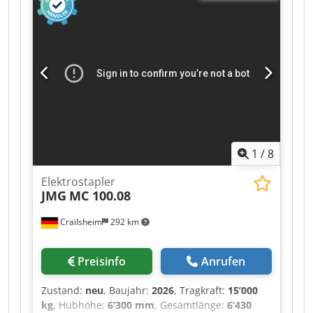
1
/
8
Elektrostapler
JMG
MC 100.08
Crailsheim
292 km
Preisinfo
Anrufen
Zustand:
neu
, Baujahr:
2026
, Tragkraft:
15’000
kg
, Hubhöhe:
6’300 mm
, Gesamtlänge:
6’430