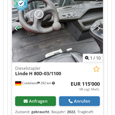
3.31 m ・Eigengewicht (mit Gabel) 4800 kg ・
Bereifung: Pneumatisch ・Heben 8 s ・Senken
5.40 s ・Teleskop ausfahren 5.60 s ・Teleskop
Einfahren 4.30 s ・Ankippen 3.50 s ・Auskippen
3.60 s ・Anzahl der Zylinder / Tragfähigkeit der
Zylinder 4 - 3331 cm³ Cjdpfx Ajztglkef Aerf ・
Nennleistung Verbrennungsmotor - Leistung
(kW) 75 Hp / 55.40 kW ・Max. Drehmoment /
Motordrehzahl 265 Nm @ 1400 rpm ・Zugkraft
3550 daN ・Anzahl der Gänge (vorwärts /
1
/
10
rückwärts) 2 / 2 ・Max. travel speed 24.90 km/h
・Parkbremse Automatische negative
Dieselstapler
Parkbremse ・Festellbremse Ölbad
Linde
H 80D-03/1100
Lamellenbremsen an den Vorderachsen ・
Pumpenart Zahnradpumpe ・Hydraulikdruck
EUR 115’000
Crailsheim
292 km
235 bar ・Motoröl 11.20 l ・Hydrauliköl 115 l ・
VB zzgl. MwSt.
Fassungsvermögen des Kraftstofftanks 63 l ・
Geräuschpegel im Fahrerstand (LpA) 76 dB ・
Anfragen
Anrufen
Umgebungsgeräusch (LwA) 104 dB ・
Schwingungsbelastung Hand/Arm < 2.50 m/s² ・
Zustand:
gebraucht
, Baujahr:
2022
, Tragkraft:
Lenkräder (vorne / hinten) 2 / 2 ・Antriebsräder