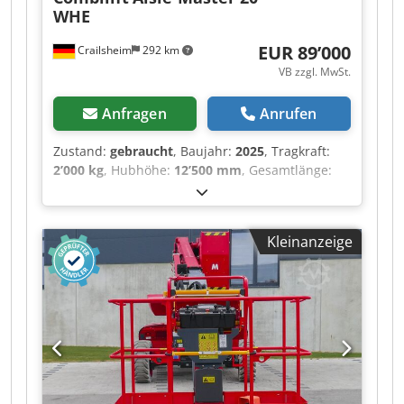
WHE
EUR 89’000
Crailsheim
292 km
VB zzgl. MwSt.
Anfragen
Anrufen
Zustand:
gebraucht
, Baujahr:
2025
, Tragkraft:
2’000 kg
, Hubhöhe:
12’500 mm
, Gesamtlänge:
4’000 mm
, Elektrostapler Cjdpoztgmnsfx Af Aerf
Combilift Aisle-Master 20 WHE Antrieb Elektro
Baujahr 2025 Hubhöhe (mm) 12.500 Tragkraft
Kleinanzeige
(kg) 2.000