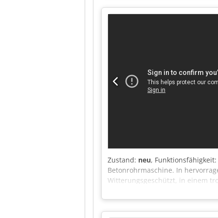
Zustand:
neu
, Funktionsfähigkeit
Betonrohrmaschine. In hervorrage
Witterungsgeschützt, in einem t
von D30 bis D120 cm. Im Lieferum
Griechenland. Hervorragendes An