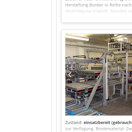
Herstellung Bunker in Reihe nach
Hinterlegung möglich. Stunden L
Akqsck Preis auf Anfrage und Li
Zustand:
einsatzbereit (gebrauch
zur Verfügung. Bindematerial: Z