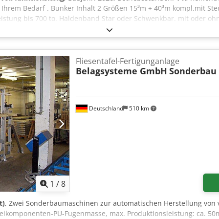
 Ihrem Bedarf . Bunker Inhalt 2 Größen 15³m + 40³m kompl.mit St
eistung bis 700 to. Haldenband Star oder Schwenkbar. mit oder o
eferumfang
Fliesentafel-Fertigunganlage
Belagsysteme GmbH
Sonderbau
Deutschland
510 km
1
/
8
t)
, Zwei Sonderbaumaschinen zur automatischen Herstellung von v
weikomponenten-PU-Fugenmasse, max. Produktionsleistung: ca. 50m²