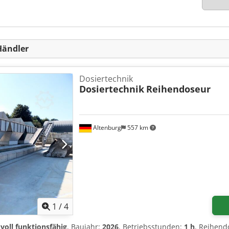
Händler
Dosiertechnik
Dosiertechnik
Reihendoseur
Altenburg
557 km
1
/
4
:
voll funktionsfähig
, Baujahr:
2026
, Betriebsstunden:
1 h
, Reihend