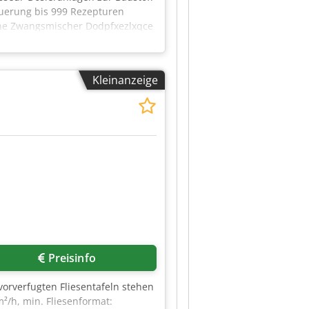
euerung bis 999 Rezepturen
hne Zwangsmischer Dodpfxezlxqce
Kleinanzeige
Preisinfo
orverfugten Fliesentafeln stehen
/h, min. Fliesenformat: