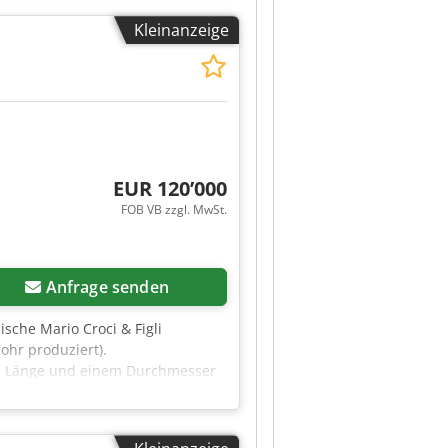
Kleinanzeige
EUR 120’000
FOB VB zzgl. MwSt.
Anfrage senden
enische Mario Croci & Figli
ohr produziert).
5 m Länge und einem Durchmesser
ende Ringe. Standort: Drama,