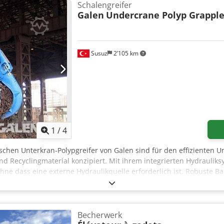
Schalengreifer
Galen
Undercrane Polyp Grappl
Susuz
2’105 km
1
/
4
ischen Unterkran-Polypgreifer von Galen sind für den effizienten U
nd Recyclingmaterial konzipiert. Mit ihrem integrierten Hydrauliks
ne dass eine externe Hydraulikquelle erforderlich ist. Robuste Ba
ideal für Schrottplätze, Stahlwerke, Recyclinganlagen und industri
dpfxoy Rfr To Akqeck Für detaillierte Informationen kontaktieren
Becherwerk