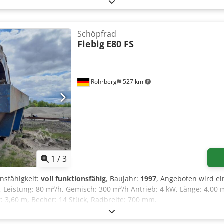
 Akqok Komplettes Motor- und Mechaniksystem Originales VIFESA
kalien, Zusatzstoffen, Futtermitteln oder anderen Schüttgütern Z
Normale Gebrauchsspuren (Verschmutzungen und Abnutzungsspuren)
Schöpfrad
Fiebig
E80 FS
Rohrberg
527 km
1
/
3
onsfähigkeit:
voll funktionsfähig
, Baujahr:
1997
, Angeboten wird e
, Leistung: 80 m³/h, Gemisch: 300 m³/h Antrieb: 4 kW, Länge: 4,00 m
3,60 m, Becher: 14 Stück, Radbreite: 700 mm.