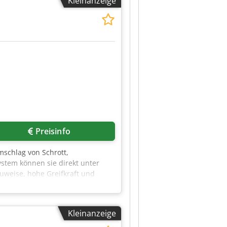
Kleinanzeige
e
Preisinfo
mschlag von Schrott,
ystem können sie direkt unter
uweise, hohe Greifkraft und
elle
 Sie uns bitte.
Kleinanzeige