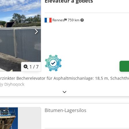
Élévateur à godets
Rennes
759 km
1
/
7
erzinkter Becherelevator für Asphaltmischanlage: 18,5 m, Schacht
jy Diyhoqock
Bitumen-Lagersilos