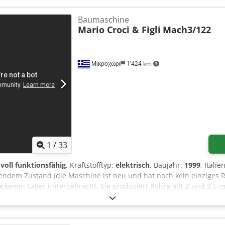
Baumaschine
Mario Croci & Figli
Mach3/122
Μικροχώρι
1’424 km
1
/
33
:
voll funktionsfähig
, Kraftstofftyp:
elektrisch
, Baujahr:
1999
, Itali
ndem Zustand (die Maschine ist neu und hat noch kein einziges R
rockenen Lager untergebracht. Sie produziert Rohre mit 2 und 2,
fang enthalten sind D300-, D400-, D500-, D600-Formen sowie pass
gebot! Dcedpfx Ajza H U Tekqjk