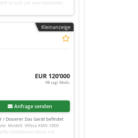
lt es sich um eine komplette
en erneuert werden. Inklusive
 Tzeqsck
Kleinanzeige
EUR 120’000
VB zzgl. MwSt.
Anfrage senden
r / Dosierer Das Gerät befindet
ale: Modell: Vifesa KMV-1800
eiße Stahlkonstruktion mit