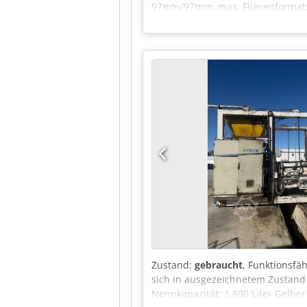
97mm/97mm, max. Fliesenformat:
Produktionslinie bis zur Verpack
diverser Ersatzteile. Dokumentati
Zustand:
gebraucht
, Funktionsfäh
sich in ausgezeichnetem Zustand 
Nennkapazität: 1.800 Liter Gelbe