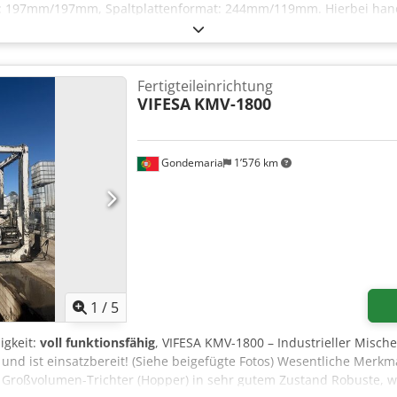
 197mm/197mm, Spaltplattenformat: 244mm/119mm. Hierbei hande
ung. Die PU-Leitungsrohre sind nach langer Zeit verklebt und müss
on vorhanden. Eine Besichtigung vor Ort ist möglich. Dedpfx Akszli
Fertigteileinrichtung
VIFESA
KMV-1800
Gondemaria
1’576 km
1
/
5
igkeit:
voll funktionsfähig
, VIFESA KMV-1800 – Industrieller Mische
und ist einsatzbereit! (Siehe beigefügte Fotos) Wesentliche Merkm
r Großvolumen-Trichter (Hopper) in sehr gutem Zustand Robuste, w