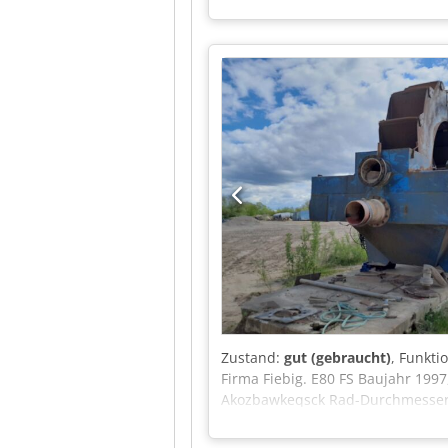
Kettenhubsystem Dcjdpjzcwm Sofx
Mischen von Beton, Mörtel, Chemi
gepflegt. Voll funktionsfähig. 
strukturelle Mängel.
Zustand:
gut (gebraucht)
, Funkti
Firma Fiebig. E80 FS Baujahr 1997
Akozbawkeqsck Rad-Durchmesser: 