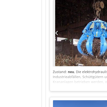
Zustand:
neu
, Die elektrohydraul
Industrieabfällen, Schüttgütern u
Krananlagen betrieben werden, oh
zuverlässiger Betrieb machen sie 
Materialumschlagsanwendungen. Do