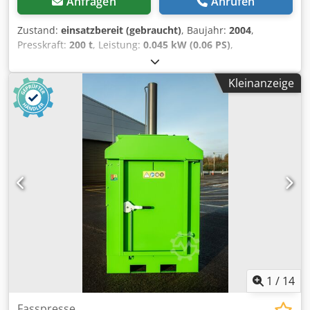
Anfragen
Anrufen
Zustand:
einsatzbereit (gebraucht)
, Baujahr:
2004
,
Presskraft:
200 t
, Leistung:
0.045 kW (0.06 PS)
,
Paketierpresse 30x30 Mercury 120 Baujahr 2004 ab sofort
abholbereit in 8000 Zürich, Schweiz Csdpfx Aksttat Ajwoha
Kleinanzeige
Gewicht: 11 t Presse ist Einsatzbereit und sofort verfügbar
1
/
14
Fasspresse