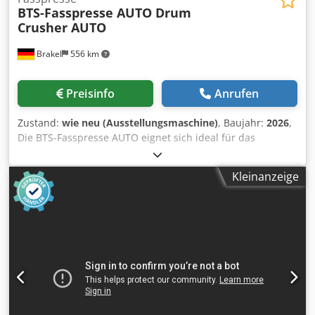
BTS-Fasspresse AUTO Drum
Crusher AUTO
Brakel
556 km
Preisinfo
Anrufen
Zustand:
wie neu (Ausstellungsmaschine)
, Baujahr:
2026
,
Die BTS-Fasspresse AUTO eignet sich ideal für das
Komprimieren von 30 bis 220 Ltr. Stahl-Fässer, aber auch
Kunststoff- und Karton-Fässer lassen sich mit ihr sehr
Kleinanzeige
einfach verpressen. In vielen Fällen lässt sich dieser
verpresste Wertstoff anschließend sogar wieder
vermarkten. Die Fasspresse zeichnet sich besonders durch
ihre zuverlässige und leichte Bedienbarkeit aus. Durch das
Verdichten dieser Abfall-/Wertstoffe erhalten Sie eine
Volumenreduktion von bis zu 90%, sparen deutlich bei
Ihren Entsorgungskosten und führen das Material wieder
ordnungsgemäß dem Wertstoffkreislauf zu. Presskraft: 24
Tonnen Maschinenmaße: 2587 H x 1190 B x 1000 T mm
Maschinengewicht: 690 kg Transporthöhe: 1800 mm