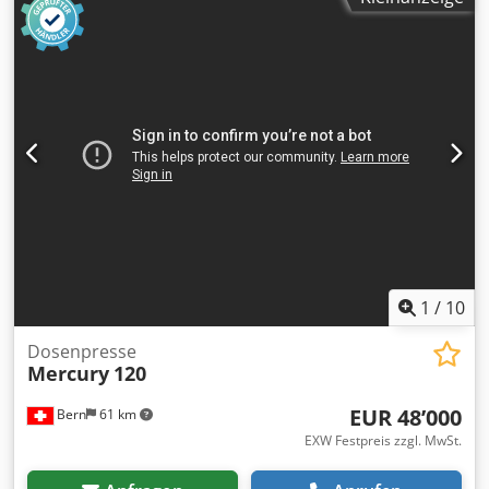
1
/
10
Dosenpresse
Mercury
120
EUR 48’000
Bern
61 km
EXW Festpreis zzgl. MwSt.