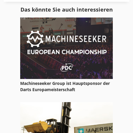
Format
Papierpresse, Altpapierpresse, Kartonpresse,
Das könnte Sie auch interessieren
Kartonagenpresse, Folienpresse, Papierballenpresse,
Fu 115
Abfall-Ballenpresse, Abfallpresse, Presse Wertstoff,
Müllverdichter, Müllpresse, Restmüllpresse
Furnierpresse Druck
Hydraulikpresse Elektrisch
Ka 77
Manuelle Presse
Maschinepresse Um Lagerschalen Zu Pressen
Machineseeker Group ist Hauptsponsor der
Mobile Autopresse
Darts Europameisterschaft
Mobile Obstpresse
Mobile Schrottpresse
Papier Und Stoffpresse