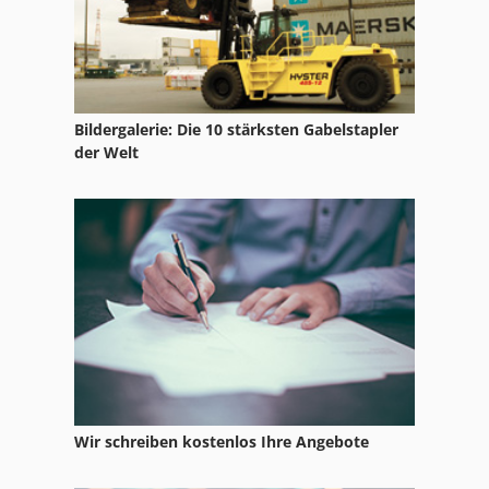
Presse
Presse Hydraulisch
Reinluftentstauber Und Brikettierpresse
Bildergalerie: Die 10 stärksten Gabelstapler
St Drucksysteme
der Welt
Stock
Tisch Presse
Werkstatt Presse
Werkstattpresse Hydraulisch
Wir schreiben kostenlos Ihre Angebote