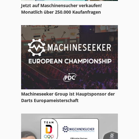
Jetzt auf Maschinensucher verkaufen!
Pumpe
Monatlich über 250.000 Kaufanfragen
Pumpen
Sprinklerpumpe M Elektromotor 90 Kw
Söndgerath Pumpe
Tauchpumpe Awk 15 Kw 50 L S
Machineseeker Group ist Hauptsponsor der
Darts Europameisterschaft