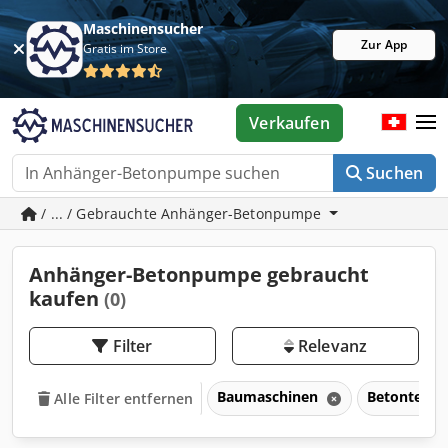
Maschinensucher
Zur App
Gratis im Store
Verkaufen
Suchen
/ ... / Gebrauchte Anhänger-Betonpumpe
Anhänger-Betonpumpe gebraucht
kaufen
(0)
Filter
Relevanz
Baumaschinen
Betontechn
Alle Filter entfernen