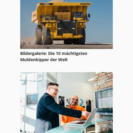
Hydraulikpumpe 200 Bar
Hydraulikpumpe 24 V
Hydraulische Pumpe
Indux Pumpe
Bildergalerie: Die 10 mächtigsten
Ka 77
Muldenkipper der Welt
Kgs 1670
Kreiselpumpe 3 Stufig
Kreiselpumpe Wasserpumpe 200 M H
Linatex Pumpe
Pkw Anhänger
Ppl