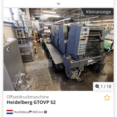
Straight Machine 105 mio Impression PPL Rolandmatic RCI
Djdpfx Amexvbnreaeck Auto Wash Ups Powder Spray UV
Kleinanzeige
Dryer with 3 Lamps in Delivery 1 Interdeck
1
/
18
Offsetdruckmaschine
Heidelberg
GTOVP 52
Hoofddorp
660 km