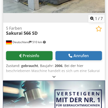
1
/
7
5 Farben
Sakurai
566 SD
Deutschland
510 km
Preisinfo
Anrufen
Zustand:
gebraucht
, Baujahr:
2006
, Bei der hier
beschriebenen Maschine handelt es sich um eine Sakurai
566 SD aus dem Jahr 2006. Dieses Modell hat die
Abmessungen 660 x 508 mm und hat rund 85 Millionen
Drucke produziert. Es befindet sich derzeit in Produktion
und befindet sich in Deutschland. Die Sakurai 566 SD ist
mit mehreren fortschrittlichen Funktionen ausgestattet,
darunter ein Streamfeeder und das Sakurai Olivermatic
Alkohol-Feuchtwerk, die ihre Effizienz und Druckqualitaet