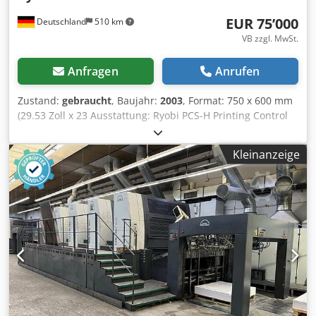
EUR 75’000
Deutschland
510 km
VB zzgl. MwSt.
Anfragen
Anrufen
Zustand:
gebraucht
, Baujahr:
2003
, Format: 750 x 600 mm
(29.53 Zoll x 23 Ausstattung: Ryobi PCS-H Printing Control
System Ryobi RPC Semiautomatic Plate Changer Dedpey
Agg Asfx Amaeck Ryobimatic AAC Dampening Automatic
Kleinanzeige
blanket cleaning device