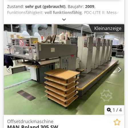
Zustand:
sehr gut (gebraucht)
, Baujahr:
2009
,
Funktionsfähigkeit:
voll funktionsfähig
, PDC-LITE II: Mess-
Regeltechnik PQC: Kontroll- und Steuertechnik KPC:
Halbautomatischer Plattenwechsler AMR (Automatic-Make-
Kleinanzeige
Ready) Dcsdpfxeyubxie Amaek Komorimatic Feuchtwerk
Technotrans Kühlung und Umwälzung
Gummituchwascheinrichtung
Druckzylinderwascheinrichtung Pudereinrichtung
Bedruckstoffstarke: 0,6mm Druckzahlerstand: 22
1
/
4
Offsetdruckmaschine
MAN Roland
305 SW