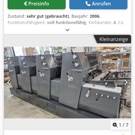
Preisinfo
Anrufen
Zustand:
sehr gut (gebraucht)
, Baujahr:
2006
,
Funktionsfähigkeit:
voll funktionsfähig
, Farbkanäle:
4
, Ca.
86 Millionen Drucke CX-Ausführung kontinuierlicher
Papiereinzug geradliniger Vierfarbdruck (4+0) SAPC-
Kleinanzeige
Druckplatte automatische Reinigung automatische
Registerkontrolle KBA RapidDry-Trocknung Lackierung
Grafix-Lackpulver In Produktion Dcsdpfx Aeyr N D Usmask
Lieferbar im Juli/August 2026
1
/
7