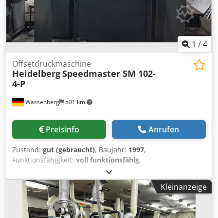
1
/
4
Offsetdruckmaschine
Heidelberg
Speedmaster SM 102-
4-P
Wassenberg
501 km
Preisinfo
Anrufen
Zustand:
gut (gebraucht)
, Baujahr:
1997
,
Funktionsfähigkeit:
voll funktionsfähig
,
Maschinen-/Fahrzeugnummer:
540029
, Heidelberg
Speedmaster 70 x 100 cm - 4 Farben - Format: 70 x 100 cm
Kleinanzeige
- Ca. 400 Millionen Drucke - Seriennummer: 540029 - CP
Tronic Dcodpfx Amszd R Hyjaok - CPC 1.04 - Alcolor
Feuchtwerk - Autoplate - Preset - Cocking -