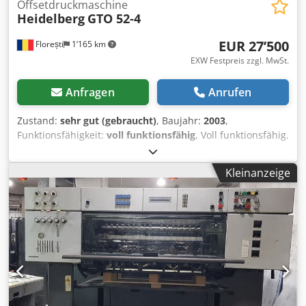
Offsetdruckmaschine
Heidelberg
GTO 52-4
EUR 27’500
Florești
1’165 km
EXW Festpreis zzgl. MwSt.
Anfragen
Anrufen
Zustand:
sehr gut (gebraucht)
, Baujahr:
2003
,
Funktionsfähigkeit:
voll funktionsfähig
, Voll funktionsfähig.
Die Maschine befindet sich in sehr gutem Zustand. Wird
aktuell in der Produktion eingesetzt. Tests sind möglich.
Kleinanzeige
Dodjzqfdmopfx Amajck