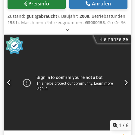
Preisinfo
Anrufen
Zustand:
gut (gebraucht)
, Baujahr:
2008
, Betriebsstunden:
195 h
, Maschinen-/Fahrzeugnummer:
GS000155
, Größe 36
x 52 cm, Alcolor-Befeuchtungssystem, Technotrans-Kühl-
und Umwälzsysten, Anicolor-Farbauftragssystem,
Kleinanzeige
wassergekühlte Kühlaggregate, alle Wascheinrichtungen,
Autoplate-Plattenwechsler, Papierauslage für dünne
Papiersorten. Dcjdpfx Asztap Nsmask
1
/
6