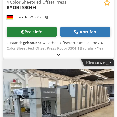
4 Color Sheet-Fed Offset Press
RYOBI
3304H
Emskirchen
358 km
Preisinfo
Anrufen
Zustand:
gebraucht
, 4 Farben Offsetdruckmaschine / 4
Color Sheet-Fed Offset Press Ryobi 3304H Baujahr / Year
1999 - Serial-No. 1532 Size max. Size 340 x 460mm
Feuchtwerk / Dampening System VARN Compac Bedienpult
Kleinanzeige
/ Console for ink and register PCS-F Automatische
Wascheinrichtung / Automatic washer for roller and
blanket Verchromte Cylidner / Chromed cylinders
Puderapparatt / Power spray Kompresor / Compressor
Online-Video-Inspection by WhatsApp - MS Zoom -
Telegram On Stock Emskirchen/Nürnberg - Available
Immediately - Can be test Dodpfowab Ayjx Amaock