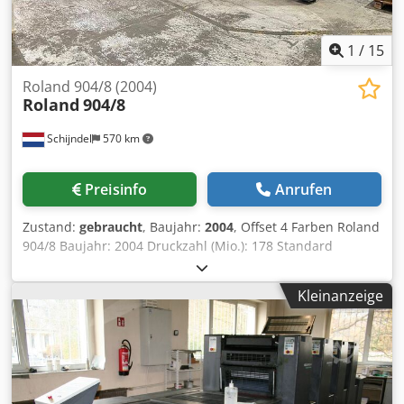
1
/
15
Roland 904/8 (2004)
Roland
904/8
Schijndel
570 km
Preisinfo
Anrufen
Zustand:
gebraucht
, Baujahr:
2004
, Offset 4 Farben Roland
904/8 Baujahr: 2004 Druckzahl (Mio.): 178 Standard
Ausstattung Maschine Steuerung - RCI - ColorPilot Anleger
- Saugbänder im Anleger - Stahlplatte in Anleger
Kleinanzeige
Druckwerke - Anzahl Druckwerken: 4 - Maschine ohne
Wendung - PPL halbautomatischer Plattenwechsel - Roland
Deltamatic Feuchtwerk - Automatische
Farbwalzenwascheinrichtung - Automatische
Gummituchwascheinrichtung - Feuchtwerk: Technotrans
Ausleger - AirGlide - Pudergerät - Schneider