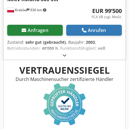
EUR 99’500
Kraków
936 km
FCA VB zzgl. MwSt.
Anfragen
Anrufen
Zustand:
sehr gut (gebraucht)
, Baujahr:
2002
,
Betriebsstunden:
40’000 h
, Funktionsfähigkeit:
voll
funktionsfähig
, Farbkanäle:
5
, Schnittbreite (max.):
790
mm
, Guter Arbeitszustand, Perfector Dsdpfxohtncue
Amajck
VERTRAUENSSIEGEL
Durch Maschinensucher zertifizierte Händler