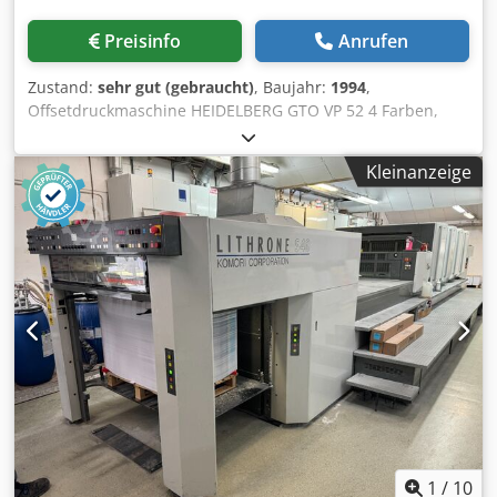
Preisinfo
Anrufen
Zustand:
sehr gut (gebraucht)
, Baujahr:
1994
,
Offsetdruckmaschine HEIDELBERG GTO VP 52 4 Farben,
max. Papierformat 36x52 cm. 2+2 / 4/0 Serien-Nr.: 707842,
tatsächliche Druckanzahl: 52 Mio. Alcolor
Kleinanzeige
Feuchtungssystem Baldwin Kühl- und Umlaufsystem CPC
1.02 Tischsteuerung für automatische Farbzonen- und
Plattenregisterregelung Nummerier- und Perforiereinheit
mit Nocken, Rädern und Perforatoren
Schnellspannvorrichtung, Plattenlocher Vollständig mit
allen Teilen, Werkzeugen und Zubehör. Herkunftsland:
Deutschland HS-Code: 8443 131 00 Gewicht: 5.500 kg.
Dcjdpfxozdq U De Amaek
1
/
10