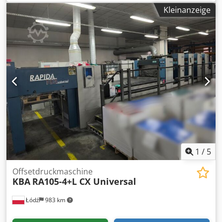
Alle Waschanlagen Tiefstapelausleger Kompressor
Kleinanzeige
Antistatikeinrichtung Dcsdszc Hlwjpfx Amaok
Schuppenanleger Puderapparat Non-Stop System
kurzfristig verfügbar
1
/
5
Offsetdruckmaschine
KBA
RA105-4+L CX Universal
Łódź
983 km