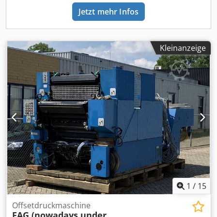
Jetzt mehr Infos
Kleinanzeige
1
/
15
Offsetdruckmaschine
FAG (nowadays under