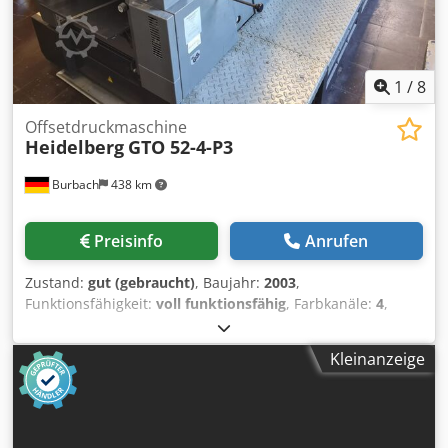
1
/
8
Offsetdruckmaschine
Heidelberg
GTO 52-4-P3
Burbach
438 km
Preisinfo
Anrufen
Zustand:
gut (gebraucht)
, Baujahr:
2003
,
Funktionsfähigkeit:
voll funktionsfähig
, Farbkanäle:
4
,
Plus-Version: vorbereitet für Nummerier- &
Perforiereinrichtung Wendung 2:2 Classic Center
Kleinanzeige
Puderapparat elektronische Doppelbogenkontrolle Neue
Walzen VARN Kompac III Die Heidelberg GTO 52-4-P3 ist
eine professionelle Vierfarben-Offsetdruckmaschine im
Kleinformat, die besonders für ihre Zuverlässigkeit und