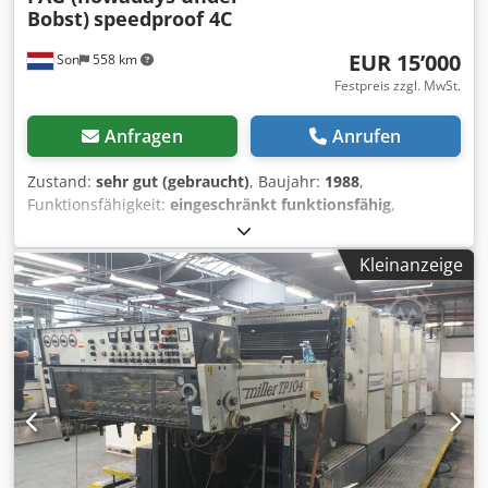
Bobst)
speedproof 4C
EUR 15’000
Son
558 km
Festpreis zzgl. MwSt.
Anfragen
Anrufen
Zustand:
sehr gut (gebraucht)
, Baujahr:
1988
,
Funktionsfähigkeit:
eingeschränkt funktionsfähig
,
Maschinen-/Fahrzeugnummer:
25.05.004
, Gesamtlänge:
9’500 mm
, Gesamtbreite:
2’250 mm
, Gesamthöhe:
2’300
Kleinanzeige
mm
, Eingangsspannung:
380 V
, Leistung:
50 kW (67.98
PS)
, Gesamtgewicht:
21’000 kg
, Leergewicht:
18’000 kg
,
Druckluftanschluss:
7 bar
, Ausstattung:
Dokumentation/Handbuch
, Papierformat 730 x 1060 mm
und Druckformat 710 x 1040 mm. Papierstärke 0,05 mm –
0,5 mm. Die eingestellte maximale Geschwindigkeit (zum
Simulieren der Wegschlagzeit schneller Druckmaschinen)
beträgt 4.000 Bogen pro Stunde, aber die Maschine kann
für kommerzielle Arbeiten deutlich schneller laufen.
Vierfach zentrale Gegendruckzylinder, der in einem