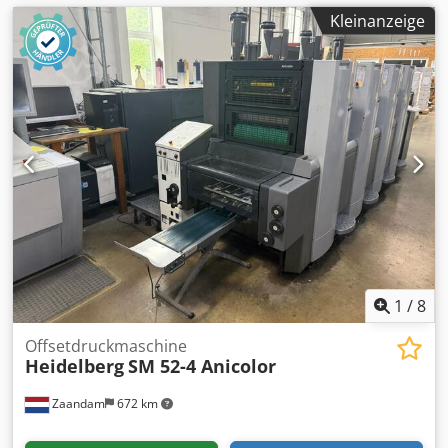
Kleinanzeige
1
/
8
Offsetdruckmaschine
Heidelberg
SM 52-4 Anicolor
Zaandam
672 km