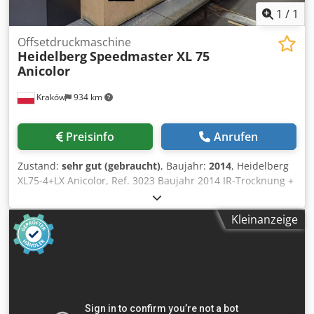
1
/
1
Offsetdruckmaschine
Heidelberg
Speedmaster XL 75
Anicolor
Kraków
934 km
Preisinfo
Anrufen
Zustand:
sehr gut (gebraucht)
, Baujahr:
2014
, Heidelberg
XL75-4+LX Anicolor, Ref. 3023 Baujahr 2014 IR-Trocknung +
Heißlufttrocknung verlängerte Auslage: 160 cm 185
Millionen Drucke maximale Bogenformat: 607 x 750 mm
Kleinanzeige
Non-Stop-Einleger Djdpfjzrp Thjx Amajck Non-Stop-
Ausleger sehr guter Zustand!!!!