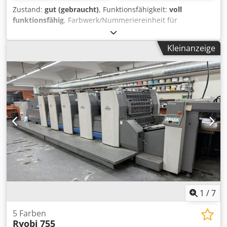
Zustand:
gut (gebraucht)
, Funktionsfähigkeit:
voll
funktionsfähig
, Farbwerk/Nummeriereinheit für
Heidelberg SM 52 Offsetdruckmaschine sowie
Nummeriervorrichtungswelle + 4 Nummerierwerke
Kleinanzeige
Vorwärtszähler plus querperforation. Dsdeyvftajpfx
Amasck
1
/
7
5 Farben
Ryobi
755