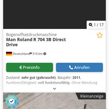
Nepfx Amaock Non-stop Ausleger Wassergekühlte
Aggregate Automatische Formateinstellung Verlangerter
Ausleger (2000mm) Druckzahlerstand: 150
1
/
17
Bogenoffsetdruckmaschine
Man Roland
R 704 3B Direct
Drive
Deutschland
510 km
Preisinfo
Anrufen
Zustand:
sehr gut (gebraucht)
, Baujahr:
2011
,
Funktionsfähigkeit:
voll funktionsfähig
, Ohne Wendung
Direct Drive InlineColorPilot IPC (Graphometronic): Register
& Farbmess- und Regelanlage PressPilot Leitstand APL
Kleinanzeige
(Vollautomatischer Plattenwechsler): Automatisches
Plattenwechselsystem mit motorisierter Klemmung und
Spannung der Druckplatten IntegrationPilot plus