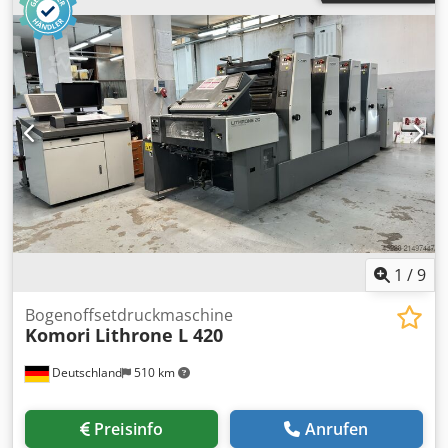
ca. 94 Mio. Drucke
1
/
9
Bogenoffsetdruckmaschine
Komori
Lithrone L 420
Deutschland
510 km
Preisinfo
Anrufen