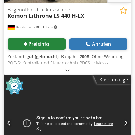
Bogenoffsetdruckmaschine
Komori
Lithrone LS 440 H-LX
Deutschland
510 km
Preisinfo
Anrufen
Zustand:
gut (gebraucht)
, Baujahr:
2008
, Ohne Wendung
PQC-S: Kontroll- und Steuertechnik PDCS II: Mess-
Regeltechnik spektral KMS 4 - Komori Monitoring System
KHS -AL: Managment+Register Skeleton Transfer Cylinders
Kleinanzeige
Komorimatic Feuchtwerk FAPC: Vollautomatischer
Plattenwechsler AMR (Automatic-Make-Ready)
Automatische Druckzylinderwascheinrichtung
Automatische Farbwalzenwascheinrichtung Automatische
Gummituchwascheinrichtung Technotrans Beta C. Combi
Farbwerkstemperierung Kammerrakel-Lackiersystem aus
Kammerrakelsystem mit Anilox Rasterwalze Baldwin
Graphiset GS4 IR Trockner Grafix Megatronic-S:
Pudereinrichtung Puderabsaugung Grafix Dodsy Hw A