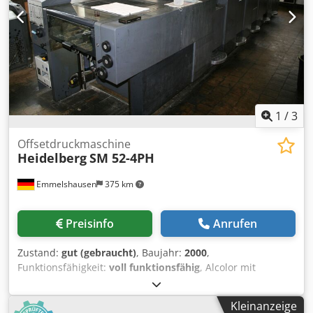
Puderabsaugung Zubehör Dcedpfx Amjvxqtmjajk -
Druckluft Kompressor, exklusiv Max. Druckleistsung
(Bg./h): 10.000 Max. Bogenformat (mm): 1300 x 1850 mm
1
/
3
Offsetdruckmaschine
Heidelberg
SM 52-4PH
Emmelshausen
375 km
Preisinfo
Anrufen
Zustand:
gut (gebraucht)
, Baujahr:
2000
,
Funktionsfähigkeit:
voll funktionsfähig
, Alcolor mit
Baldwin Kühlung alle Wascheinrichtungen Autoplate
CPTronic Farbfernsteuerung: CPC 1-04 verlängerte
Kleinanzeige
Hochstapelauslage mit I.R.-Trockner Dcjdpfoxyfi Ijx Amaek