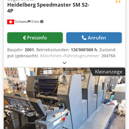
Heidelberg
Speedmaster SM 52-
4P
Schweiz
0 km
Preisinfo
Anrufen
Baujahr:
2001
, Betriebsstunden:
126’000’000 h
, Zustand:
gut (gebraucht)
, Maschinen-/Fahrzeugnummer:
204750
,
Schön- und Widerdruck 2/2 - 4/0 CPC 1-04 : Kontroll- und
Steuertechnik Alcolor Filmfeuchtwerk Semi Automatic Plate
Kleinanzeige
Change (Halbautomatischer Plattenwechsler) Grafix
Alphatronic 200: Pudereinrichtung Technotrans Kühlung
und Umwälzung Automatische
Farbwalzenwascheinrichtung Dcsdpfx Amjlml Nhoaek
Gummituchwascheinrichtung Staticstar Compact:
Antistatikaustattung Druckzahlerstand: 126 Mio.