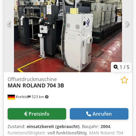
Vollautomatische Waschvorrichtungen - Wendung 2/2
(Perfector) - Decurler - Pudergerät (Powder Spray)
1
/
5
Offsetdruckmaschine
MAN ROLAND
704 3B
Krefeld
523 km
Preisinfo
Anrufen
Zustand:
einsatzbereit (gebraucht)
, Baujahr:
2004
,
Funktionsfähigkeit:
voll funktionsfähig
, MAN Roland 704