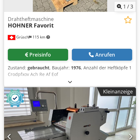
1
/
3
Drahtheftmaschine
HOHNER
Favorit
Grüsch
115 km
Preisinfo
Anrufen
Zustand:
gebraucht
, Baujahr:
1976
, Anzahl der Heftköpfe 1
Crodpfxov Ach Re Af Eof
Kleinanzeige