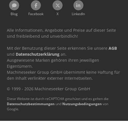
Blog
Facebook
X
LinkedIn
Alle Informationen, Angebote und Preise auf dieser Seite
sind freibleibend und unverbindlich!
Mit der Benutzung dieser Seite erkennen Sie unsere
AGB
und
Datenschutzerklärung
an.
Ausgewiesene Marken gehören ihren jeweiligen
Eigentümern.
Machineseeker Group GmbH übernimmt keine Haftung für
den Inhalt verlinkter externer Internetseiten.
© 1999 - 2026 Machineseeker Group GmbH
Diese Website ist durch reCAPTCHA geschützt und es gelten die
Datenschutzbestimmungen
und
Nutzungsbedingungen
von
Google.