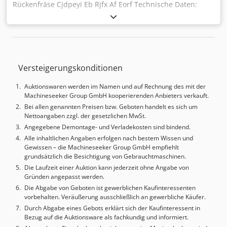
Rückenfräse Cjdpeyi Eb Rjfx Af Eorf Technische Daten:
Max. Buchlänge: 420 mm (A3) Max. Buchdicke: 60 mm
Bindegeschwindigkeit: bis ca. 380 Bindungen/Std.
Aufwärmzeit / Leimschmelze: ca. 30 Min. Fräsung:
Fräsmesser Klemmstation: automatisch Buchtransport:
automatisch Seitenbeleimung: ja Staubabsaugung: ja
Versteigerungskonditionen
Leimreinigung: ja Luftabsaugung: ja Anzeige: LED
Einstellung Umschlagstation: ja Buchaufschlageverhalten:
Auktionswaren werden im Namen und auf Rechnung des mit der
flach Geschwindigkeitseinstellung: ja Führung: Schiene
Machineseeker Group GmbH kooperierenden Anbieters verkauft.
Netzanschluss: 220V+/-10% 50/60 Hz 2800 W Gewicht: 195
Bei allen genannten Preisen bzw. Geboten handelt es sich um
kg Abmessungen: 1520 x 625 x 995 mm
Nettoangaben zzgl. der gesetzlichen MwSt.
Angegebene Demontage- und Verladekosten sind bindend.
Alle inhaltlichen Angaben erfolgen nach bestem Wissen und
Gewissen – die Machineseeker Group GmbH empfiehlt
grundsätzlich die Besichtigung von Gebrauchtmaschinen.
Die Laufzeit einer Auktion kann jederzeit ohne Angabe von
Gründen angepasst werden.
Die Abgabe von Geboten ist gewerblichen Kaufinteressenten
vorbehalten. Veräußerung ausschließlich an gewerbliche Käufer.
Durch Abgabe eines Gebots erklärt sich der Kaufinteressent in
Bezug auf die Auktionsware als fachkundig und informiert.