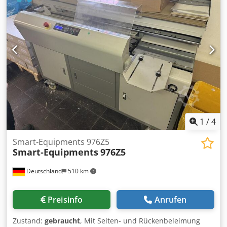
370mm max. Bogenlänge 1200mm Standardmäßig mit
Handanlage Optional verfügbar: Vivid OmniFow Feeder 380
30cm Staplehöhe max. Bogenbreite 330mm max.
Bogenlänge 380mm Beides ist kurzfristig verfügbar.
1
/
4
Smart‑Equipments 976Z5
Smart‑Equipments
976Z5
Deutschland
510 km
Preisinfo
Anrufen
Zustand:
gebraucht
, Mit Seiten- und Rückenbeleimung