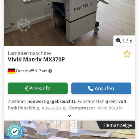
1
/
5
Laminiermaschine
Vivid
Matrix MX370P
Dresden
617 km
Preisinfo
Anrufen
Zustand:
neuwertig (gebraucht)
, Funktionsfähigkeit:
voll
funktionsfähig
, Ausstattung:
Kompressor
, Vivid Matrix
MX370P Laminier/ Sleeking Maschine pneumatische
Druckverstellung der Heizwalze Aufwicklung für Sleeking
Kleinanzeige
Folie Faster Foiling Kit für Sleeking max. Geschwindigkeit
10m/Minute Credpfx Aszbrrgsf Esf max. Bogenbreite