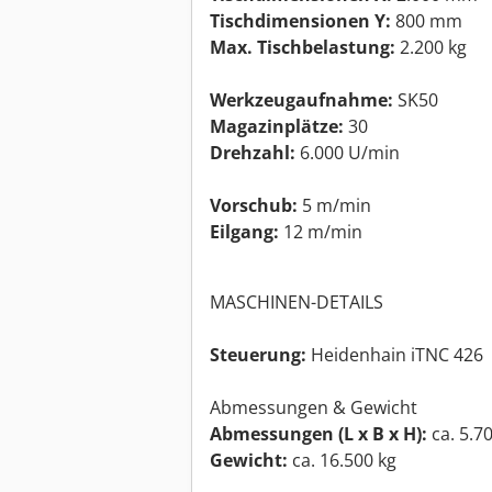
Tischdimensionen Y:
800 mm
Max. Tischbelastung:
2.200 kg
Werkzeugaufnahme:
SK50
Magazinplätze:
30
Drehzahl:
6.000 U/min
Vorschub:
5 m/min
Eilgang:
12 m/min
MASCHINEN-DETAILS
Steuerung:
Heidenhain iTNC 426
Abmessungen & Gewicht
Abmessungen (L x B x H):
ca. 5.7
Gewicht:
ca. 16.500 kg