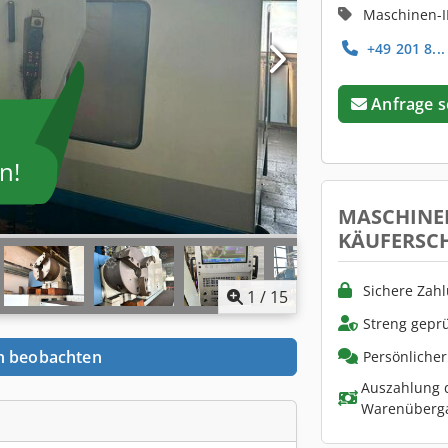
Maschinen-I
+49 201 8...
Anfrage 
n!
MASCHINE
KÄUFERSC
Sichere Zah
1
/
15
Streng geprü
n beobachten
Persönliche
Auszahlung d
Warenüberg