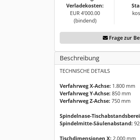
Verladekosten:
Sta
EUR 4’000.00
kos
(bindend)
Frage zur Ber
Beschreibung
TECHNISCHE DETAILS
Verfahrweg X-Achse:
1.800 mm
Verfahrweg Y-Achse:
850 mm
Verfahrweg Z-Achse:
750 mm
Spindelnase-Tischabstandsberei
Spindelmitte-Säulenabstand:
92
Tischdimensionen X:
2.000 mm