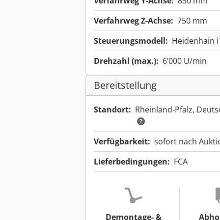
Verfahrweg Y-Achse:
850 mm
Verfahrweg Z-Achse:
750 mm
Steuerungsmodell:
Heidenhain 
Drehzahl (max.):
6’000 U/min
Bereitstellung
Standort:
Rheinland-Pfalz, Deut
Verfügbarkeit:
sofort nach Aukt
Lieferbedingungen:
FCA
Demontage- &
Abho