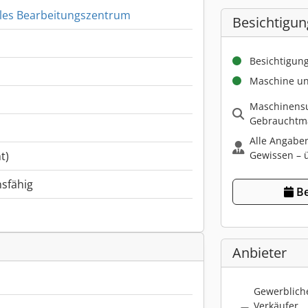
ales Bearbeitungszentrum
Besichtigun
Besichtigun
Maschine un
Maschinensu
Gebrauchtma
Alle Angabe
Gewissen – ü
t)
nsfähig
Be
Anbieter
Gewerbliche
Verkäufer