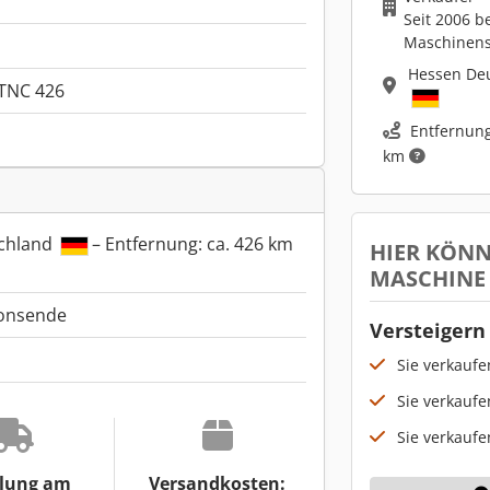
Seit 2006 b
Maschinen
Hessen De
iTNC 426
Entfernung
km
schland
– Entfernung: ca. 426 km
HIER KÖNN
MASCHINE
ionsende
Versteigern 
Sie verkauf
Sie verkaufe
Sie verkaufe
lung am
Versandkosten: