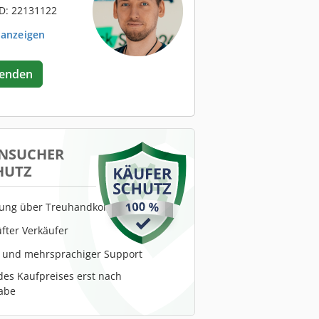
D: 22131122
 anzeigen
senden
NSUCHER
HUTZ
lung über Treuhandkonto
fter Verkäufer
r und mehrsprachiger Support
es Kaufpreises erst nach
abe