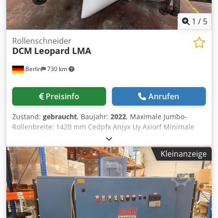
1
/
5
Rollenschneider
DCM
Leopard LMA
Berlin
730 km
Preisinfo
Anrufen
Zustand:
gebraucht
, Baujahr:
2022
, Maximale Jumbo-
Rollenbreite: 1420 mm Cedpfx Anjyx Uy Asiorf Minimale
Jumbo-Rollenbreite: 600 mm Maximaler Jumbo-
Rollendurchmesser: 1500 mm Maximales Jumbo-
Kleinanzeige
Rollengewicht: 2500 kg Maximale Abwickelspannung
(Ø1500 mm): 600 N Minimale Abwickelspannung (Ø1000
mm): 40 N Minimale Standard-Schneidbreite: 100 mm
Maximale Aufwickelbreite: 1400 mm Maximaler
Aufwickeldurchmesser: 1050 mm Maximales
Aufwickelgewicht: • Ø76 mm Welle: 600 kg • Ø152 mm