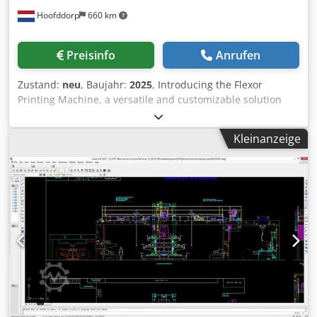
PE Stromaufnahme: 15,5 A Abmessungen & Gewicht
Hoofddorp
660 km
Abmessungen (L x B x H): 3.070 mm x 2.425 x 1.765 mm
Maschinengewicht: 1.140 kg AUSSTATTUNG SMIPACK
T852H Schrumpftunnel Kontinuierliche Seitenschweißung
Preisinfo
Anrufen
mit heißem Messer Querschweißleiste mit PTFE-
Beschichtung Elektronische Temperaturregelung
Zustand:
neu
, Baujahr:
2025
, Introducing the Flexor
Automatische Folien-Spannungsregelung Automatische
Printing Machine, a versatile and customizable solution
Einstellung des Produktabstands Elektronische
designed to meet the diverse needs of modern packaging
Geschwindigkeitsregler Farb-Touchscreen mit erweiterter
and labeling. This advanced flexographic printing machine
Bedienoberfläche Integrierte SPS-Steuerung
Kleinanzeige
is engineered to deliver high-quality prints on a wide
Produktionszähler Diagnosesystem für Störungen
range of substrates, making it an ideal choice for
Parameterüberwachung Klappbare obere Abdeckung für
businesses looking to produce various packaging products
schnelle Wartung Motorisierter, synchronisierter
with precision and efficiency. The Flexor Printing Machine
Transporteur Hochwertige Führungen und Rollen
can be tailored to print on corrugated boxes, folding
Industrie-Bedientaster von Lovato Zugang zum
cartons, paper bags, and plastic bags, providing flexible
Schweißbereich für Reinigung und Einstellung Geeignet
and durable packaging solutions for multiple industries.
für Polyolefin-, PVC- und Spezialfolien
Whether you need to produce shopping bags or
specialized food packaging pouches, this machine offers
unparalleled customization to meet your specific
requirements. Perfect for printing on snack food bags,
bread bags, milk cartons, and juice cartons, the Flexor