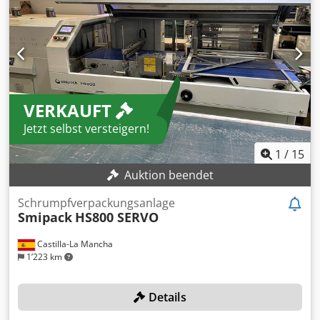
VERKAUFT
Jetzt selbst versteigern!
1
/
15
Auktion beendet
Schrumpfverpackungsanlage
Smipack
HS800 SERVO
Castilla-La Mancha
1’223 km
Details