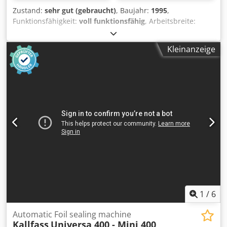
Zustand:
sehr gut (gebraucht)
, Baujahr:
1995
,
Funktionsfähigkeit:
voll funktionsfähig
, Arbeitsbreite:
1’400 mm
, FLEXODRUCKMASCHINE SCHIAVI ARIES 6
FARBEN Zentralzylinder-Flexodruckmaschine mit
Kleinanzeige
Zahnradantrieb 6 Farben Bedruckbare Materialien:
Kunststofffolien und Papier Max. Druckbreite: 1400 mm
Crjdpfx Ajyrnmujnijf Drucklänge min./max.: 320/1080 mm
Automatischer Turret-Aufwickler Gasbeheizte
Trocknungseinheit Ausgestattet mit Sleeves und
Rasterwalzen Baujahr: 1995
1
/
6
Automatic Foil sealing machine
Kallfass
Universa 400 - Mini 400