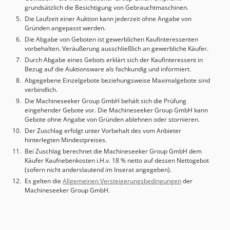
grundsätzlich die Besichtigung von Gebrauchtmaschinen.
tons Paint color: urethane coating (E-31872) Installation
Die Laufzeit einer Auktion kann jederzeit ohne Angabe von
environment: cleanroom Class 10,000 Floor load capacity
Gründen angepasst werden.
requirement: ≥ 2 ton/m² Documentation: 2 operation
Die Abgabe von Geboten ist gewerblichen Kaufinteressenten
manuals Spare parts: • Drive belts (4 types for line drive) •
vorbehalten. Veräußerung ausschließlich an gewerbliche Käufer.
Winding drive belt (1 type) • Unwinding drive belt (1 type) •
Durch Abgabe eines Gebots erklärt sich der Kaufinteressent in
Standard tool set
Bezug auf die Auktionsware als fachkundig und informiert.
Abgegebene Einzelgebote beziehungsweise Maximalgebote sind
verbindlich.
Die Machineseeker Group GmbH behält sich die Prüfung
eingehender Gebote vor. Die Machineseeker Group GmbH kann
Gebote ohne Angabe von Gründen ablehnen oder stornieren.
Der Zuschlag erfolgt unter Vorbehalt des vom Anbieter
hinterlegten Mindestpreises.
Bei Zuschlag berechnet die Machineseeker Group GmbH dem
Käufer Kaufnebenkosten i.H.v. 18 % netto auf dessen Nettogebot
(sofern nicht anderslautend im Inserat angegeben).
Es gelten die
Allgemeinen Versteigerungsbedingungen
der
Machineseeker Group GmbH.