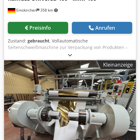
Emskirchen
358 km
Preisinfo
Anrufen
Zustand:
gebraucht
, Vollautomatische
Seitenschweißmaschine zur Verpackung von Produkten –
unabhängig von ihrer Länge – mit Volleinschlag und ohne
Folienüberlappung. Mit neuem Querstempel. Fully
Kleinanzeige
automatic side sealing machine for packaging products –
regardless of their length – with full wrap and without film
overlap. With new cross seal bar. Online-Video-Inspection
by WhatsApp - MS Zoom - Telegram On Stock
Emskirchen/Nürnberg - Available Immediately - Can be
test Crsdpfxexcufds Anisf