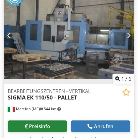
1
/
6
BEARBEITUNGSZENTREN - VERTIKAL
SIGMA
EK 110/50 - PALLET
Matelica (MC)
544 km
Preisinfo
Anrufen