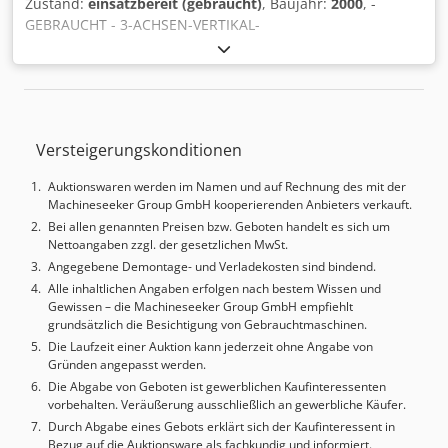
Zustand:
einsatzbereit (gebraucht)
, Baujahr:
2000
, -
GEBRAUCHT - 3-ACHSEN-VERTIKAL-
BEARBEITUNGSZENTRUM MIT PALETTENWECHSLER X-
ACHSEN-VERFAHREN: 1250 mm Y-ACHSEN-VERLAUF: 700
mm Z-ACHSEN-VERLAUF: 750 mm ABSTAND SPINDEL-
NASSE-TISCH: 100 - 850 mm SCHNELLVORSCHÜBE X-Y-Z: 15
m/min SPINDEL: 4000 U/min; 26 kW; ISO 50 - DIN PALLETTE:
Versteigerungskonditionen
N.2 TISCHGRÖSSE: 650 x 1400 mm MAX. ZULÄSSIGE LAST:
1500 Kg HOCHDRUCK-KÜHLMITTEL: 30 Bar Crodeyvlxkspfx
Auktionswaren werden im Namen und auf Rechnung des mit der
Antef WERKZEUGMAGAZIN: KETTENFÖRMIG; 41 PLÄTZE
Machineseeker Group GmbH kooperierenden Anbieters verkauft.
MAX WERKZEUG-DURCHMESSER: 120 (200) mm MAX
Bei allen genannten Preisen bzw. Geboten handelt es sich um
WERKZEUGLÄNGE: 400 mm MAX WERKZEUGGEWICHT: 20
Nettoangaben zzgl. der gesetzlichen MwSt.
kg STEUERUNGSEINHEIT: FANUC 16i-M GEWICHT: 16750 Kg
Angegebene Demontage- und Verladekosten sind bindend.
GESAMTABMESSUNGEN: 7135 x 5300 x 3426 mm ZUBEHÖR:
Alle inhaltlichen Angaben erfolgen nach bestem Wissen und
SPÄNEFÖRDERER ; GEWINDEKASTEN
Gewissen – die Machineseeker Group GmbH empfiehlt
grundsätzlich die Besichtigung von Gebrauchtmaschinen.
Die Laufzeit einer Auktion kann jederzeit ohne Angabe von
Gründen angepasst werden.
Die Abgabe von Geboten ist gewerblichen Kaufinteressenten
vorbehalten. Veräußerung ausschließlich an gewerbliche Käufer.
Durch Abgabe eines Gebots erklärt sich der Kaufinteressent in
Bezug auf die Auktionsware als fachkundig und informiert.