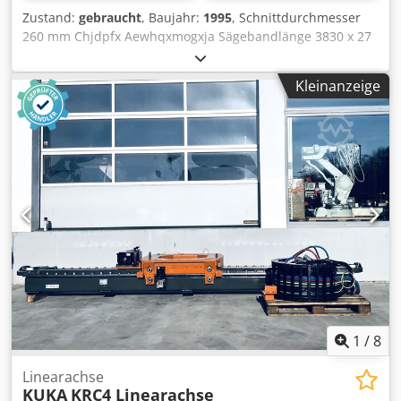
Zustand:
gebraucht
, Baujahr:
1995
, Schnittdurchmesser
260 mm Chjdpfx Aewhqxmogxja Sägebandlänge 3830 x 27
x 0,9 mm Schnittbereich flach 310 x 260 mm Schnittbereich
vierkant 260 x 260 mm Schnittgeschwindigkeit stufenlos
Kleinanzeige
19-110 m/min Vorschublänge 750 mm
Mehrfachvorschublänge 6750 mm Materialauflagehöhe
700 mm Maschinengewicht ca. 1,4 t Abmessungen ca.
2100x2300x1720/1300 mm inkl. diverse Sägebänder inkl.
Späneförderer
1
/
8
Linearachse
KUKA
KRC4 Linearachse