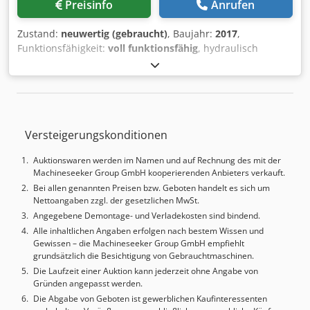
Preisinfo
Anrufen
Zustand:
neuwertig (gebraucht)
, Baujahr:
2017
,
Funktionsfähigkeit:
voll funktionsfähig
, hydraulisch
betriebene Präzisions-Einstechschleifmaschinen
Rollomatic. Schleifverfahren: zylindrisches
Einstechschleifen, Werkstückdurchmesserbereich: 0,2mm-
6,35mm, Schaftdurchmesserbereich: 1mm-6,35mm,
Werkstück-Gesamtlängenbereich: 30mm-60mm,
Versteigerungskonditionen
Schleifscheibendurchmesser: 200mm,
Schleifspindeldrehzahl: 6000U/min, Werkstückdrehzahl:
Auktionswaren werden im Namen und auf Rechnung des mit der
800U/min. Maschinendimensionen X/Y/Z: ca.
Machineseeker Group GmbH kooperierenden Anbieters verkauft.
1100mm/800mm/1300mm, Gewicht: ca. 600kg. Inklusive
Bei allen genannten Preisen bzw. Geboten handelt es sich um
Ersatzteile. Dokumentation vorhanden. Chsdsw Dfd Nepfx
Nettoangaben zzgl. der gesetzlichen MwSt.
Agxsa
Angegebene Demontage- und Verladekosten sind bindend.
Alle inhaltlichen Angaben erfolgen nach bestem Wissen und
Gewissen – die Machineseeker Group GmbH empfiehlt
grundsätzlich die Besichtigung von Gebrauchtmaschinen.
Die Laufzeit einer Auktion kann jederzeit ohne Angabe von
Gründen angepasst werden.
Die Abgabe von Geboten ist gewerblichen Kaufinteressenten