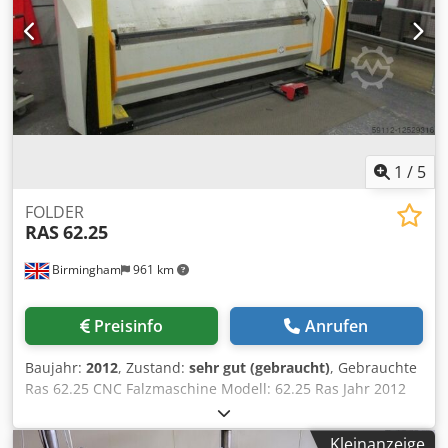
1
/
5
FOLDER
RAS
62.25
Birmingham
961 km
Preisinfo
Anrufen
Baujahr:
2012
, Zustand:
sehr gut (gebraucht)
, Gebrauchte
Ras 62.25 CNC Falzmaschine Modell: 62.25 Ras Jahr 2012
RAS 62.25 CNC Falzmaschine Kapazität: 2540mm x 2.5mm
CNC-Autobiegemaschine (Jahr 2012) Komplett mit
Kleinanzeige