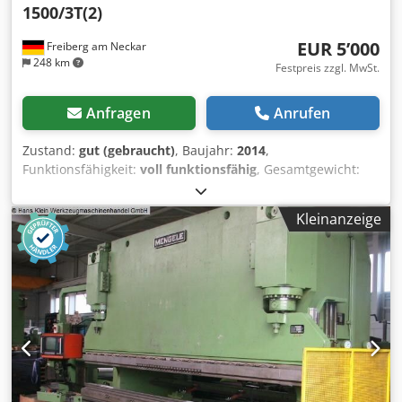
1500/3T(2)
EUR 5’000
Freiberg am Neckar
248 km
Festpreis zzgl. MwSt.
Anfragen
Anrufen
Zustand:
gut (gebraucht)
, Baujahr:
2014
,
Funktionsfähigkeit:
voll funktionsfähig
, Gesamtgewicht:
2’200 kg
, KUKA KRC4 Linearachse 1500/3T Artikelnummer:
8143983 Seriennummer: 143983 Cedevzxg Topfx Agxjha
Kleinanzeige
Die KUKA KRC4 Linearachse ist eine hochpräzise und
robuste Bewegungseinheit, die sich ideal für industrielle
Anwendungen eignet. Sie gewährleistet eine exakte
Steuerung der Bewegungsabläufe und spielt eine zentrale
Rolle in Automatisierungsprozessen sowie
Robotiksystemen innerhalb der Fertigung. Ihre stabile
Konstruktion sorgt für eine kontinuierlich zuverlässige
Leistung, selbst in anspruchsvollsten Einsatzbereichen.