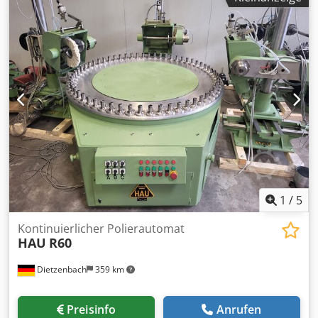
eingebautem System 6000 Touch Screen Steuerung
(Bildschirm vor kurzem ersetzt) 3,2 Meter J-Form
Hinteranschlag Doppelfußpedal-Steuerung Cjdpfx Agen
Tnzfjxsha MACHINE GUARD SOLUTIONS Leichte
Schutzvorrichtungen Komplett mit segmentierten und
geraden Werkzeugen
1
/
5
Kontinuierlicher Polierautomat
HAU
R60
Dietzenbach
359 km
Preisinfo
Anrufen