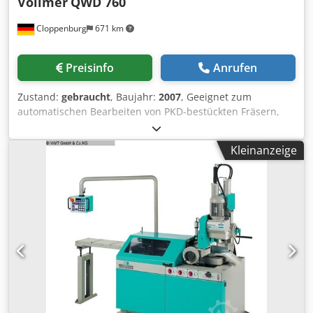
Vollmer
QWD 760
Cloppenburg
671 km
Preisinfo
Anrufen
Zustand:
gebraucht
, Baujahr:
2007
, Geeignet zum
automatischen Bearbeiten von PKD-bestückten Fräsern,
Schaftwerkzeugen, Scheiben-förmigen Werkzeugen wie
Sägen, Fräser etc. nach dem Draht-Elektro-Erosions-
Kleinanzeige
Verfahren. Zubehör: Vollverkleidung Kühlaggregat für
Dielektrikum automatische Feuerlöscheinrichtung
Absaugung N181 Chodpfewtmg Dox Agxoa Meßtaster
Maschinenlampe automatische Zentralschmierung
Werkstückträger ISO50 Meßdorn
Fräseraußendurchmesser: max. 250 mm Schneidenlänge:
max. 260 mm Schaftwerkzeugdurchmesser: 10 - 250 mm
Außendurchmesser scheibenförmige Werkzeuge: max. 250
mm Werkzeuggewicht max.: 20 kg Verfahrweg X - Achse:
275 mm Verfahrweg Y-Achse: 300 mm Verfahrweg W-
Achse: 200 mm A-Achse Aufnahmekegel: ISO 50 E-Achse