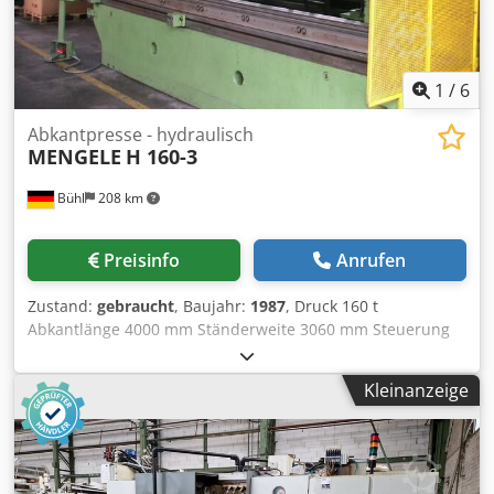
1
/
6
Abkantpresse - hydraulisch
MENGELE
H 160-3
Bühl
208 km
Preisinfo
Anrufen
Zustand:
gebraucht
, Baujahr:
1987
, Druck 160 t
Abkantlänge 4000 mm Ständerweite 3060 mm Steuerung
FORTRON CNC 10 H 4 Ausladung 280 mm Hub 250 mm
Einbauhöhe 500 mm Tischlänge 4050 mm Tischbreite 280
Kleinanzeige
mm Geschwindigkeit ab 70 mm/sec Geschwindigkeit auf
68,4 mm/sec Arbeitsgeschwindigkeit 9 / 3,5 mm/sec
Betriebsdruck max. 205 bar Ölinhalt 400 l
Gesamtleistungsbedarf 19,5 kW Maschinengewicht ca. 20,8
t Chsdjtqqr Rspfx Agxea Gesamtgewicht inkl. Zubehör 22 t