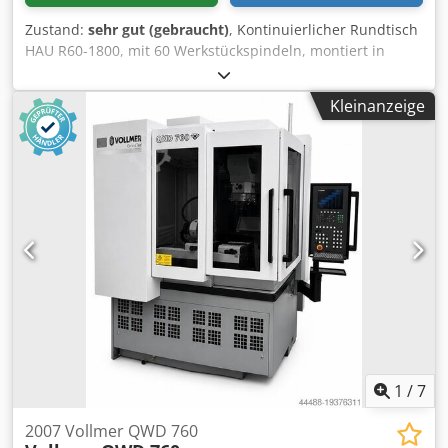
Zustand:
sehr gut (gebraucht)
, Kontinuierlicher Rundtisch
HAU R60-1800, mit 60 Werkstückspindeln, montiert in
einem Teilkreisdurchmesser von 1800 mm, 3
Poliereinheiten mit jeweils 7,5 kW, Polierwellen 50 mm
Kleinanzeige
Durchmesser, max. Polierscheibenbreite 2 x 400 mm + 1 x
280 mm, max. Polierscheibendurchmesser 420 mm,
motorischer Längs- u. Höhenverstellung – Maschine
ausgestattet mit kompl. Auftragssystem für flüssige
Polierpaste Weiter Bilder auf Anfrage WIR KÖNNEN IHNEN
AUCH DIE REPARATUR ODER ÜBERHOLUNG EINES
VORHANDENEN HAU RUNDTISCHES, TAKTEND ODER
KONTINUIERLICH BZW. EINER HAU MASCHINE DIE SIE ÜBER
EINEN ANDEREN KANAL ERWERBEN, ANBIETEN Csdpfsm
Nbubox Agxeha
1
/
7
2007 Vollmer QWD 760