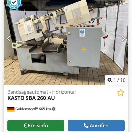
1
/
10
Bandsägeautomat - Horizontal
KASTO
SBA 260 AU
Goldenstedt
665 km
Preisinfo
Anrufen