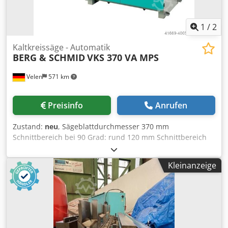
Schwenkbereich: 180 ° Platzbedarf Maschine: 2535 x 2200
x 2220 mm Gewicht ca.: 4500 kg Anschlußwert: 4,5 kW (400
V / 50 Hz) Farbe: grau RAL 7045/7047
1
/
2
Kaltkreissäge - Automatik
BERG & SCHMID
VKS 370 VA MPS
Velen
571 km
Preisinfo
Anrufen
Zustand:
neu
, Sägeblattdurchmesser 370 mm
Schnittbereich bei 90 Grad: rund 120 mm Schnittbereich
bei 90 Grad: vierkant 100 mm Schnittbereich bei 90 Grad:
rechteck 180x100 mm Arbeitshöhe 925 mm Sägeblatt-
Kleinanzeige
Drehzahlen 15 - 70 U/min Gesamtleistungsbedarf 1,8/2,2
kW Maschinengewicht ca. 0,71 t Raumbedarf ca. 1,9 x 1,45
x 2,1 m AKTIONS-PREIS!!! Hochleistungs-Vertikalkreis-Säge
Hydropneumatik-Vollautomat.(20192) · Gehrung li. 60° + re.
45° · Hydro-Pneumatische Steuerung der Sägeeinheit ·
Elektro-Pneumatische Materialvorschubeinheit ·