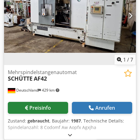
Abmessungen der Maschine L x B x H 4,8 x 1,88 x 2,93 m
Abmessungen Schaltschrank 1,6 x 0,5 x 2,25 m - 3-Achsen-
Maschine - mit Bombierung - mit Grafik Zbh.:
programmierbarer Hinteranschlag, Ober-u.
Unterwerkzeug, Tischverlängerungen
1
/
7
Mehrspindelstangenautomat
SCHÜTTE
AF42
Deutschland
429 km
Preisinfo
Anrufen
Zustand:
gebraucht
, Baujahr:
1987
, Technische Details:
Spindelanzahl: 8 Codomf Aw Aopfx Agxjha