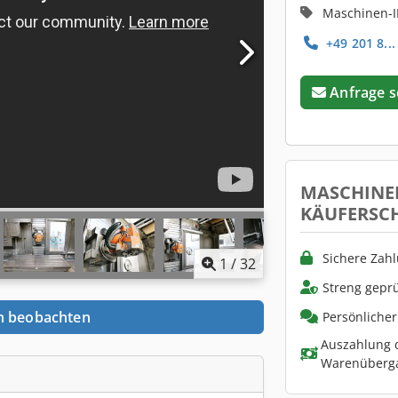
Maschinen-I
+49 201 8...
Anfrage 
MASCHINE
KÄUFERSC
Sichere Zah
1
/
32
Streng geprü
n beobachten
Persönliche
Auszahlung d
Warenüberg