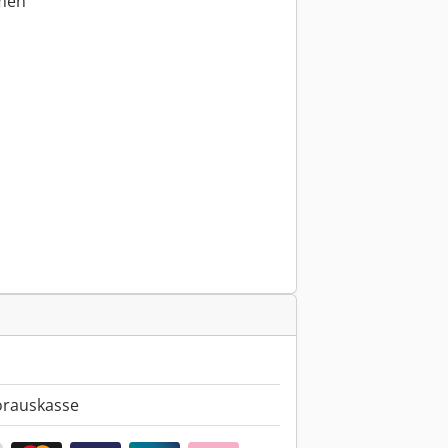
hmen
orauskasse