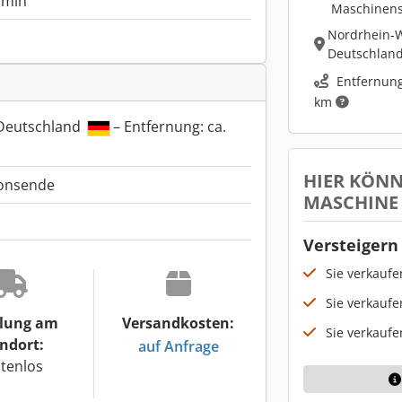
/min
Maschinen
Nordrhein-W
Deutschlan
Entfernung
km
 Deutschland
– Entfernung: ca.
HIER KÖNN
ionsende
MASCHINE
Versteigern 
Sie verkauf
Sie verkaufe
lung am
Versandkosten:
Sie verkaufe
ndort:
auf Anfrage
tenlos