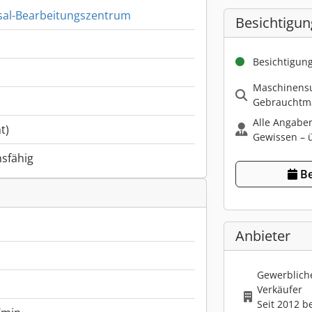
sal-Bearbeitungszentrum
Besichtigun
Besichtigun
Maschinensu
Gebrauchtma
Alle Angabe
t)
Gewissen – ü
nsfähig
Be
Anbieter
Gewerbliche
Verkäufer
Seit 2012 b