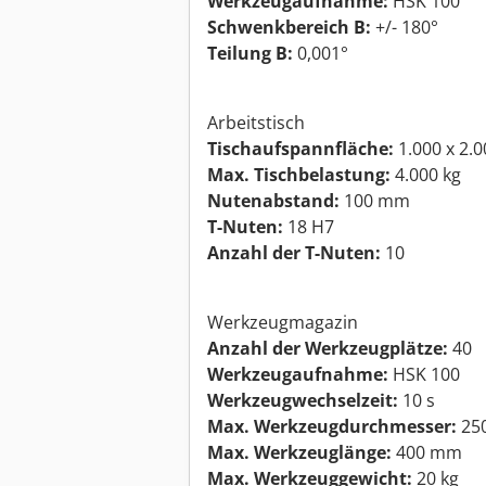
Werkzeugaufnahme:
HSK 100
Schwenkbereich B:
+/- 180°
Teilung B:
0,001°
Arbeitstisch
Tischaufspannfläche:
1.000 x 2.
Max. Tischbelastung:
4.000 kg
Nutenabstand:
100 mm
T-Nuten:
18 H7
Anzahl der T-Nuten:
10
Werkzeugmagazin
Anzahl der Werkzeugplätze:
40
Werkzeugaufnahme:
HSK 100
Werkzeugwechselzeit:
10 s
Max. Werkzeugdurchmesser:
25
Max. Werkzeuglänge:
400 mm
Max. Werkzeuggewicht:
20 kg