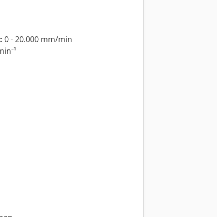
:
0 - 20.000 mm/min
min⁻¹