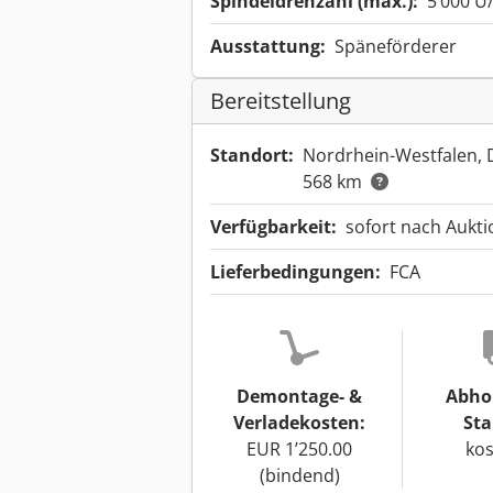
Spindeldrehzahl (max.):
5’000 U
Ausstattung:
Späneförderer
Bereitstellung
Standort:
Nordrhein-Westfalen,
568 km
Verfügbarkeit:
sofort nach Aukt
Lieferbedingungen:
FCA
Demontage- &
Abho
Verladekosten:
Sta
EUR 1’250.00
kos
(bindend)