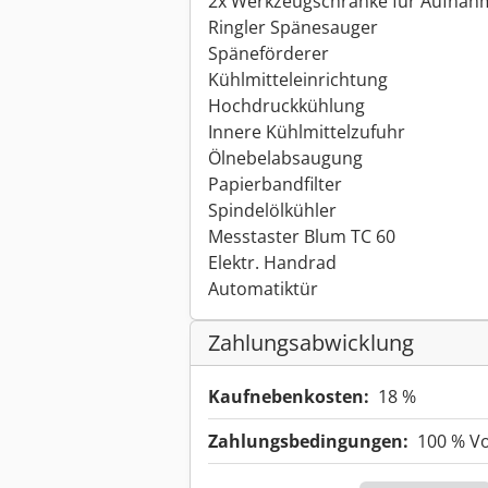
2x Werkzeugschränke für Aufna
Ringler Spänesauger
Späneförderer
Kühlmitteleinrichtung
Hochdruckkühlung
Innere Kühlmittelzufuhr
Ölnebelabsaugung
Papierbandfilter
Spindelölkühler
Messtaster Blum TC 60
Elektr. Handrad
Automatiktür
Zahlungsabwicklung
Kaufnebenkosten:
18 %
Zahlungsbedingungen:
100 % V