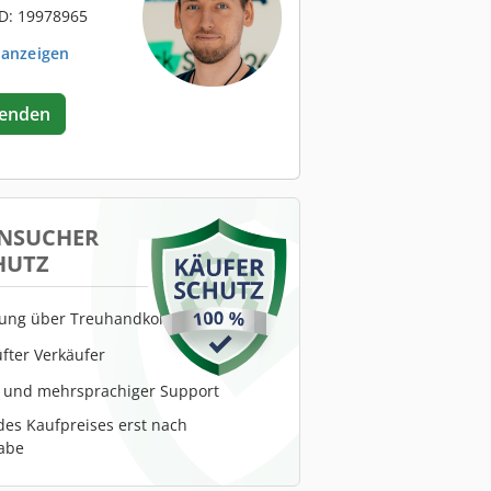
D: 19978965
 anzeigen
senden
NSUCHER
HUTZ
lung über Treuhandkonto
fter Verkäufer
r und mehrsprachiger Support
es Kaufpreises erst nach
abe