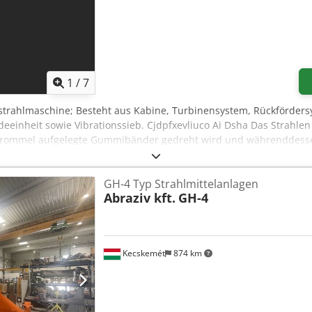
1
/
7
trahlmaschine; Besteht aus Kabine, Turbinensystem, Rückfördersy
deeinheit sowie Vibrationssieb. Cjdpfxevliuco Ai Dsha Das Strahle
e Trommel aufgelegte Gummibänder gedreht wird und währenddesse
ine ist aus ST-37 Blech gefertigt. Die vom Turbinenstrahl direkt ge
stärkt, während die übrigen Zonen mit Hardox-Blech geschützt sin
GH-4 Typ Strahlmittelanlagen
 verschleißfeste Belagplatte ist verschraubt ausgeführt, was eine
Abraziv kft.
GH-4
hmens ermöglicht. So können zukünftige, verschleißbedingte Austa
 Maschine: Trommeldurchmesser Ø: 1000 mm, Länge zwischen den
abmessungen: 2 x F300 Typ, Ø 320 mm, mit 7,5 kW Motor. Ausgesta
Kecskemét
874 km