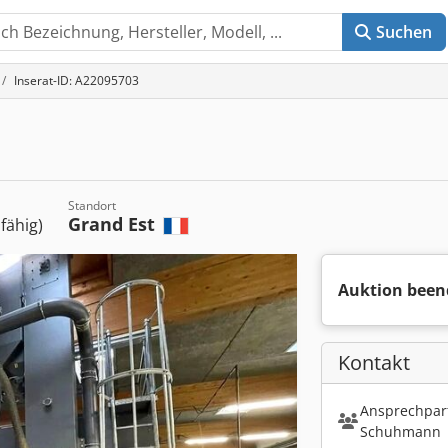
Suchen
Inserat-ID: A22095703
Standort
Grand Est
sfähig)
Auktion been
Kontakt
Ansprechpart
Schuhmann