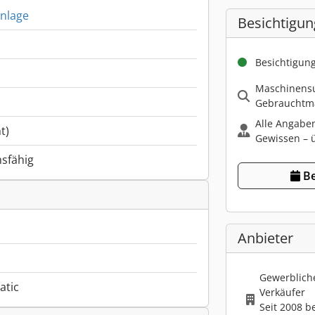
anlage
Besichtigun
Besichtigun
Maschinensu
Gebrauchtma
Alle Angabe
t)
Gewissen – ü
nsfähig
Be
Anbieter
Gewerbliche
atic
Verkäufer
Seit 2008 b