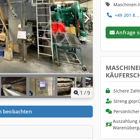
Maschinen-I
+49 201 8...
Anfrage 
MASCHINE
KÄUFERSC
Sichere Zah
1
/
9
Streng geprü
n beobachten
Persönliche
Auszahlung d
Warenüberg