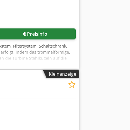
Preisinfo
stem, Filtersystem, Schaltschrank,
n erfolgt, indem das trommelförmige,
n die Turbine Stahlkugeln auf die
troffenen Bereiche im Hot Point sind
d. (Komplette Auskleidung mit
Kleinanzeige
n einfachen Austausch durch
uscharbeiten problemlos durchgeführt
 Scheiben L: 1200 mm, mit einer
ttet mit Förderband aus Gummi.