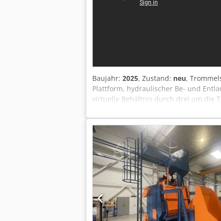
Baujahr:
2025
, Zustand:
neu
, Trommels
Plattform, hydraulischer Be- und Entla
virtuelle Behältnis durch drei um di
Werkstücke beschleunigt. Die Strahlkab
mit verschleißfestem Manganblech ver
Manganstahl ist optional möglich) Die
autorisiertes Personal Ihres Unterne
werden. Die Maße der TK - 6 PREMIUM
Beladekapazität von 800 kg. Turbinen