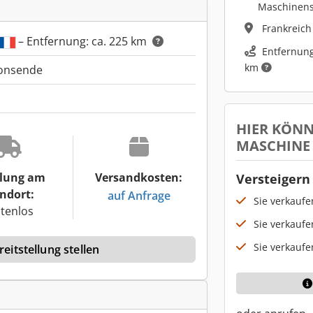
Maschinen
Frankreic
– Entfernung: ca. 225 km
Entfernung
km
ionsende
HIER KÖNN
MASCHINE
lung am
Versandkosten:
Versteigern 
ndort:
auf Anfrage
Sie verkauf
tenlos
Sie verkaufe
Sie verkaufe
eitstellung stellen