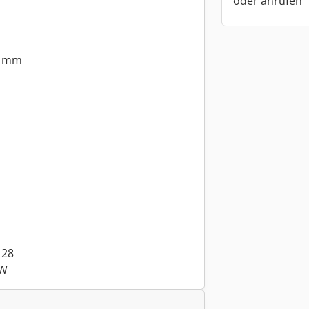
oder anrufen
0 mm
 28
kW