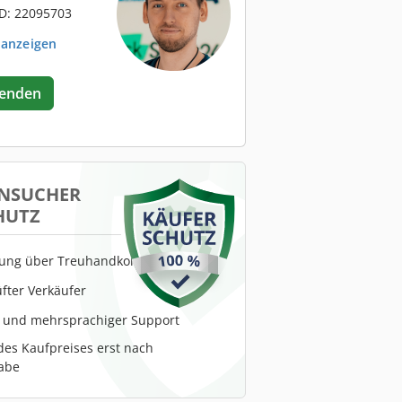
D: 22095703
 anzeigen
senden
NSUCHER
HUTZ
lung über Treuhandkonto
fter Verkäufer
r und mehrsprachiger Support
es Kaufpreises erst nach
abe