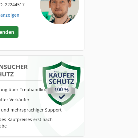
D: 22244517
 anzeigen
senden
NSUCHER
HUTZ
lung über Treuhandkonto
fter Verkäufer
r und mehrsprachiger Support
es Kaufpreises erst nach
abe