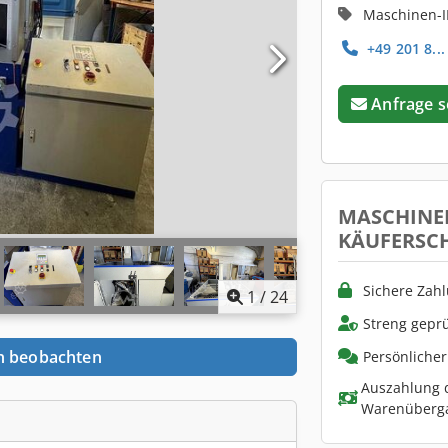
Maschinen-I
+49 201 8...
Anfrage 
MASCHINE
KÄUFERSC
Sichere Zah
1
/
24
Streng geprü
n beobachten
Persönliche
Auszahlung d
Warenüberg