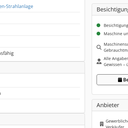
ten-Strahlanlage
Besichtigun
Besichtigun
Maschine un
Maschinensu
Gebrauchtma
nsfähig
Alle Angabe
Gewissen – ü
Be
m
Anbieter
Gewerbliche
Verkäufer