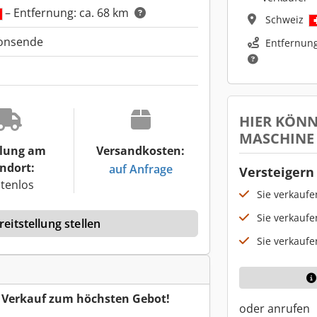
– Entfernung: ca. 68 km
Schweiz
ionsende
Entfernung
HIER KÖNN
MASCHINE
lung am
Versandkosten:
ndort:
auf Anfrage
Versteigern 
tenlos
Sie verkauf
Sie verkaufe
eitstellung stellen
Sie verkaufe
r Verkauf zum höchsten Gebot!
oder anrufen