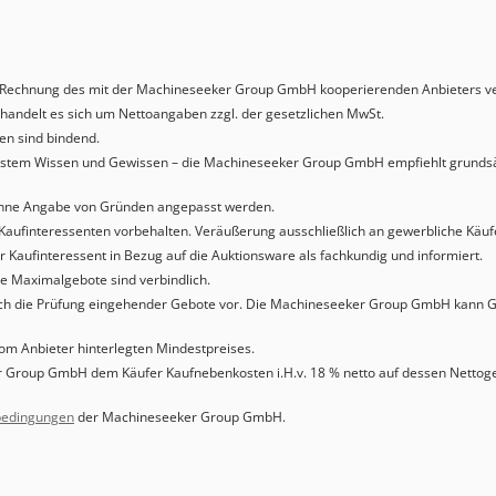
Rechnung des mit der Machineseeker Group GmbH kooperierenden Anbieters ve
handelt es sich um Nettoangaben zzgl. der gesetzlichen MwSt.
n sind bindend.
bestem Wissen und Gewissen – die Machineseeker Group GmbH empfiehlt grundsät
t ohne Angabe von Gründen angepasst werden.
Kaufinteressenten vorbehalten. Veräußerung ausschließlich an gewerbliche Käuf
 Kaufinteressent in Bezug auf die Auktionsware als fachkundig und informiert.
 Maximalgebote sind verbindlich.
ch die Prüfung eingehender Gebote vor. Die Machineseeker Group GmbH kann 
vom Anbieter hinterlegten Mindestpreises.
 Group GmbH dem Käufer Kaufnebenkosten i.H.v. 18 % netto auf dessen Nettogeb
bedingungen
der Machineseeker Group GmbH.