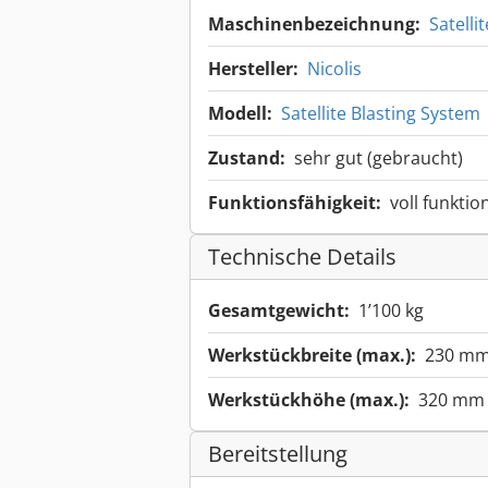
Maschinenbezeichnung:
Satelli
Hersteller:
Nicolis
Modell:
Satellite Blasting System
Zustand:
sehr gut (gebraucht)
Funktionsfähigkeit:
voll funktio
Technische Details
Gesamtgewicht:
1’100 kg
Werkstückbreite (max.):
230 m
Werkstückhöhe (max.):
320 mm
Bereitstellung