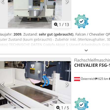
1
/
13
Baujahr:
2009
, Zustand:
sehr gut (gebraucht)
, Falcon / Chevalier 
guter Zustand (kaum gebraucht) - Zubehör inkl. (Werkzeughalter, 3
Fotos) TECHNISCHE DATEN Codpfx Akjiqt S Uonerf Arbeitstisch Grö
x 1000 mm Max. Belastbarkeit: 500 kg Verfahrwege X-Achse: 850 
Spindel Abstand Spindelnase zu Arbeitstisch: 150 – 660 mm Spinde
Flachschleifmaschi
Spindeldurchmesser: 70 mm Vorschub X,Y,Z: 30/30/24 min Genauigkei
CHEVALIER
FSG-
0.004 / 300 mm) Wiederholbarkeit: PS 0.010 (+- 0.003 mm) Werkze
Werkzeugdurchmesser 76 mm / 120 mm Max. Werkzeuggewicht: 7 
Abmessungen: 2360 x 2060 x 2583 mm Gewicht: 5500 kg Für die Richti
Österreich
625 km
der Angaben übernehmen wir keine Gewähr.
1
/
5