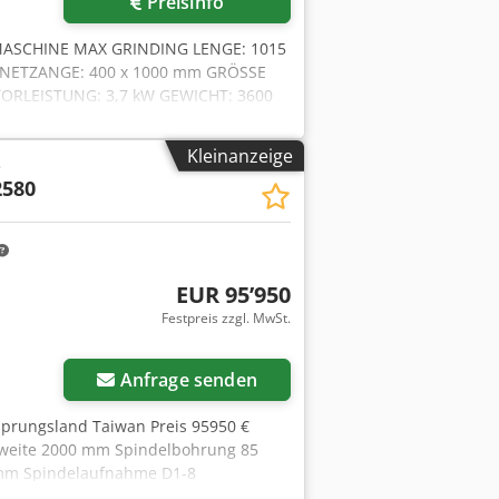
Preisinfo
FMASCHINE MAX GRINDING LENGE: 1015
NETZANGE: 400 x 1000 mm GRÖSSE
TORLEISTUNG: 3,7 kW GEWICHT: 3600
RICHTWERKZEUG
Kleinanzeige
e
2580
EUR 95’950
Festpreis zzgl. MwSt.
Mehr Bilder anfragen
Anfrage senden
rsprungsland Taiwan Preis 95950 €
nweite 2000 mm Spindelbohrung 85
 mm Spindelaufnahme D1-8
0 1/min Quervorschub 5000 mm/min