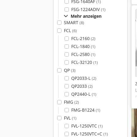
FSG-1640AF
(1)
FSG-1224ADIV
(1)
Mehr anzeigen
SMART
(8)
FCL
(6)
FCL-2160
(2)
FCL-1840
(1)
FCL-2580
(1)
FCL-32120
(1)
QP
(3)
QP2033-L
(2)
QP2033
(2)
QP2440-L
(1)
FMG
(2)
FMG-B1224
(1)
FVL
(1)
FVL-1250VTC
(1)
FVL-1250VTC+C
(1)