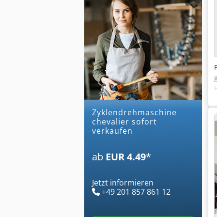
zyklendrehmaschine
chevalier sofort
verkaufen
ab
EUR 4.49
*
Jetzt informieren
+49 201 857 861 12