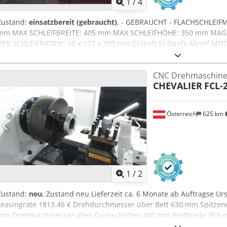
1
/
4
Zustand:
einsatzbereit (gebraucht)
, - GEBRAUCHT - FLACHSCHLEI
mm MAX SCHLEIFBREITE: 405 mm MAX SCHLEIFHÖHE: 350 mm MAG
DER SCHLEIFRADEN: 50 x 127 x 350 mm Cjdpeh St Dqofx Aknjrf MO
Kg GESAMTABMESSUNGEN: 3500 x 1700 x 2000 mm ZUBEHÖR: AB
CNC Drehmaschin
CHEVALIER
FCL-
Österreich
625 km
1
/
2
Zustand:
neu
, Zustand neu Lieferzeit ca. 6 Monate ab Auftragse U
Leasingrate 1813.46 € Drehdurchmesser über Bett 630 mm Spitze
mm Drehdurchmesser über Querschlitten 400 mm Bettbreite 350
Spindelkegel 1/16 MK Drehzahlstufen 3 Spindeldrehzahl 37 - 225