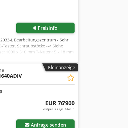
Preisinfo
QP2033-L Bearbeitungszentrum - Sehr
D-Taster, Schraubstöcke --> Siehe
sse: 1000 x 510 mm T-Nuten: 5 x 18 mm
mm Y-Achse: 520 mm Z-Achse: 510 mm
lnase: BT40 Drehzahl: 80 – 8000 U/Min
Kleinanzeige
ne
t Positioniergenauigkeit: P0.014 (+-
1640ADIV
ugwechsler Anzahl Werkzeuge: 24 Max.
kg Abmessungen und Gewicht
gkeit, Vollständigkeit und Aktualität
EUR 76’900
Festpreis zzgl. MwSt.
Anfrage senden