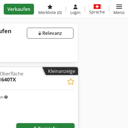
Verkaufen
Sprache
Merkliste
(0)
Login
Menü
ufen
Relevanz
Kleinanzeige
 Oberfläche
1640TX
km