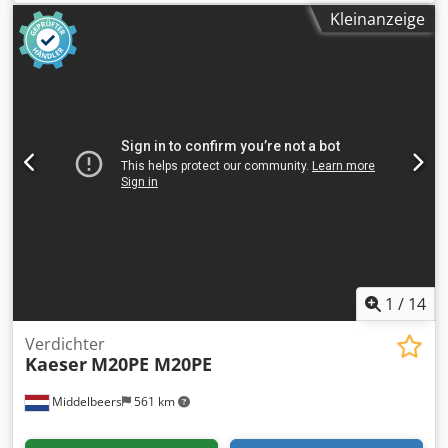
Bauwesen CE-Kennzeichnung: ja Preis: Auf Anfrage
Kleinanzeige
Seriennummer: WKA0N0500P9308038 Wenden Sie sich an
Ernst van Hek, um weitere Informationen zu erhalten.
Durchfuhr Kapazität: 120 m3/h Codpfexuu Iiex Ap Aoha
1
/
14
Verdichter
Kaeser
M20PE M20PE
Middelbeers
561 km