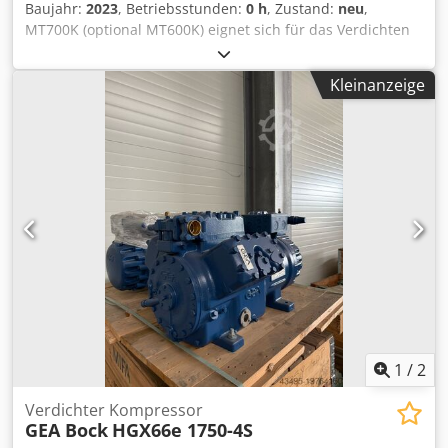
Baujahr:
2023
, Betriebsstunden:
0 h
, Zustand:
neu
,
MT700K (optional MT600K) eignet sich für das Verdichten
des Bodens. Produktinformationen: - Motor: Honda GX270
| GX200 - Leistung: 9 hp (Benzin) | 6,5 hp (Benzin) -
Kleinanzeige
Hubraum: 270 cm³ | 196 cm³ - Plattengröße: 700mm x
500mm | 600mm x 400mm - Länge (geöffnetem Arm): 1570
mm | 1460 mm - Länge (geschlossenem Arm): 990 mm |
860 mm - Breite: 500 mm | 420 mm - Höhe (geöffnetem
Arm): 950 mm | 850 mm - Höhe (geschlossenem Arm): 850
mm | 790 mm - Steigfähigkeit: 30% - Zentrifugalkraft: 30
kN | 20 kN Chedpfx Apjm Tipwe Aja - Vibrationsfrequenz:
90 Hz | 73 Hz - Kraftstoffverbrauch: 2,5 l/h | 1,7 l/h -
Kraftstoffinhalt: 6 l 3,6 l - Ölinhalt: 1,1 l | 0,6 l -
Nettogewicht: 130 kg | 103 kg Versand: Europaweit
(Selbstabholung ebenso möglich) Bei Rückfragen stehen
wir Ihnen gerne zur Verfügung!
1
/
2
Verdichter Kompressor
GEA Bock
HGX66e 1750-4S