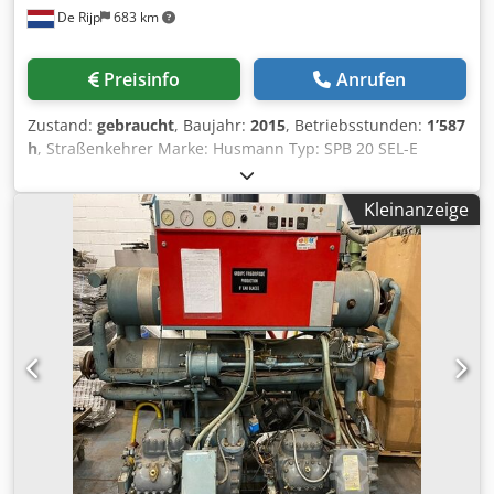
De Rijp
683 km
Preisinfo
Anrufen
Zustand:
gebraucht
, Baujahr:
2015
, Betriebsstunden:
1’587
h
, Straßenkehrer Marke: Husmann Typ: SPB 20 SEL-E
Inhalt: 20m3 Baujahr: 2015 Entriegelungstür: oben
angeschlagen Csdpfswcaztex Ap Ajha
Kleinanzeige