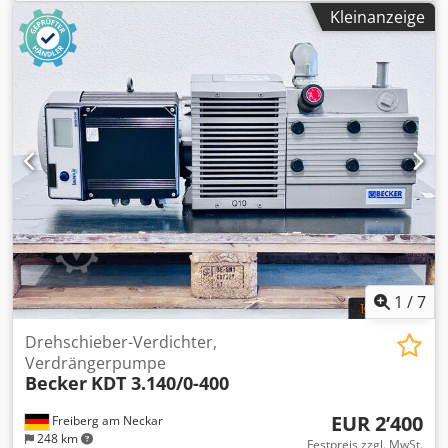
Kleinanzeige
1
/
7
Drehschieber-Verdichter,
Verdrängerpumpe
Becker
KDT 3.140/0-400
EUR 2’400
Freiberg am Neckar
248 km
Festpreis zzgl. MwSt.