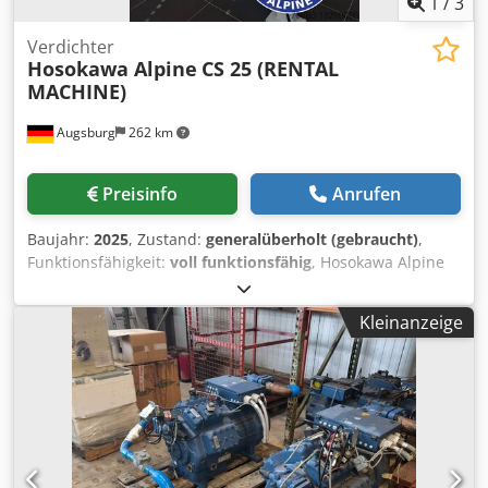
1
/
3
Verdichter
Hosokawa Alpine
CS 25 (RENTAL
MACHINE)
Augsburg
262 km
Preisinfo
Anrufen
Baujahr:
2025
, Zustand:
generalüberholt (gebraucht)
,
Funktionsfähigkeit:
voll funktionsfähig
, Hosokawa Alpine
CS 25 Mietverdichtungssystem von Alpine Rentals.
Technische Details Baumaterialien: -Produktberührte Teile:
Kleinanzeige
Edelstahl -Teile ohne Produktkontakt:
Edelstahl/Normalstahl Ohne Explosionsschutz (NPSR) und
ohne ATEX Lieferumfang CS25-Verdichter mit 11-kW-Motor
und AFC 200 zur Herstellung von Briketts, Granulat und
Pellets. Je nach installierten Walzen kann er sogar als
Walzenbrecher eingesetzt werden (je nach Verfügbarkeit).
Der Kompaktor ermöglicht die Umwandlung von Pulver in