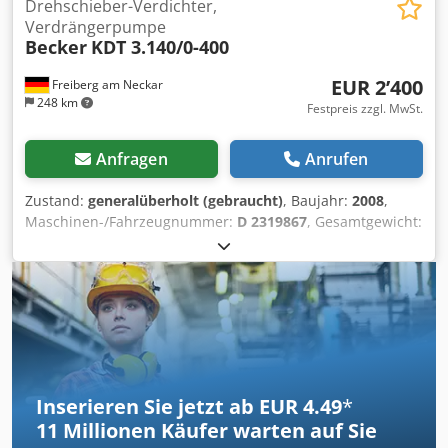
Drehschieber-Verdichter,
Verdrängerpumpe
Becker
KDT 3.140/0-400
EUR 2’400
Freiberg am Neckar
248 km
Festpreis zzgl. MwSt.
Anfragen
Anrufen
Zustand:
generalüberholt (gebraucht)
, Baujahr:
2008
,
Maschinen-/Fahrzeugnummer:
D 2319867
, Gesamtgewicht:
176 kg
, Gesamtlänge:
930 mm
, Gesamtbreite:
550 mm
,
Gesamthöhe:
450 mm
, Volumenstrom:
129 m³/h
, Leistung:
6.7 kW (9.11 PS)
, Eingangsfrequenz:
50 Hz
, Drehzahl
(max.):
1’740 U/min
, Becker KDT 3.140/0-400
trockenlaufender Drehschieber-Verdichter /
Verdrängerpumpe Zum Verkauf steht ein Becker KDT
3.140/0-400 trockenlaufender Drehschieber-Verdichter /
Gebläse, Baujahr 2008, in generalüberholtem gebrauchten
Inserieren Sie jetzt ab EUR 4.49
*
Zustand. Der Verdichter arbeitet trockenlaufend und
11 Millionen
Käufer warten auf Sie
verwendet selbstschmierende Schieber aus