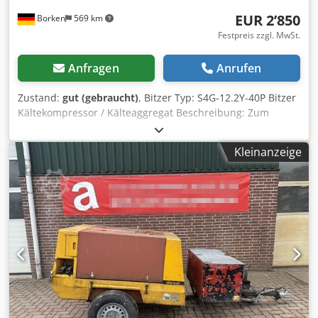
EUR 2’850
Borken
569 km
Festpreis zzgl. MwSt.
Anfragen
Anrufen
Zustand:
gut (gebraucht)
, Bitzer Typ: S4G-12.2Y-40P Bitzer
Kältekompressor / Kälteaggregat Beschreibung: Zum
Verkauf steht ein BITZER Kältekompressor / Kälteaggregat
mit Druckbehälter und Steuerung. Chjdszizpvjpfx Ap Aea
Kleinanzeige
Das Aggregat dient zur Erzeugung von Kälte bzw.
Verdichtung von Kältemittel in Kälte- und
Industrieanlagen. Typischer Einsatz in: Kühlanlagen /
Kälteanlagen Industrie-Kühlung / Prozesskühlung
Kühlhäuser / Gewerbekälte Maschinenkühlung Der
robuste Bitzer-Verdichter ist für den Dauerbetrieb
ausgelegt und bekannt für hohe Zuverlässigkeit. Am
Aggregat befinden sich Druckschalter, Ölüberwachung
sowie ein Druckbehälter / Wärmetauscher. Technische
Daten: Hersteller: BITZER Kühlmaschinenbau GmbH
Kompressor Typ: S4G-12.2Y-40P Druckbehälter Typ: K573H