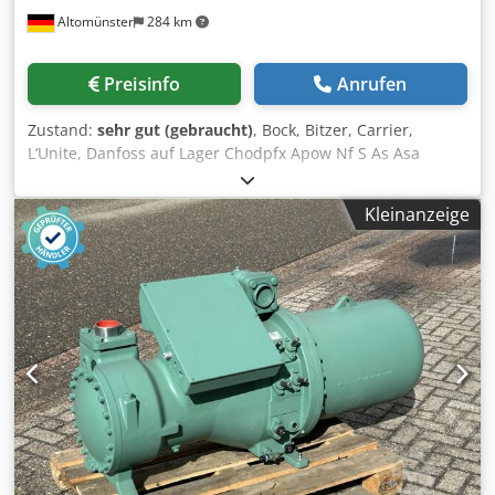
Altomünster
284 km
Preisinfo
Anrufen
Zustand:
sehr gut (gebraucht)
, Bock, Bitzer, Carrier,
L‘Unite, Danfoss auf Lager Chodpfx Apow Nf S As Asa
Kleinanzeige