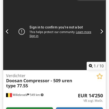
1
/
10
Verdichter
Doosan
Compressor - 509 uren
type 77.55
EUR 14’250
Willebroek
549 km
VB zzgl. MwSt.