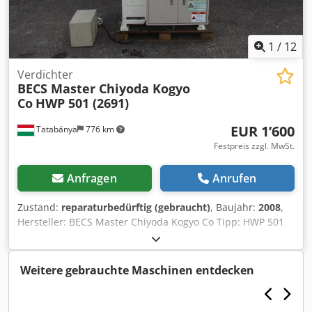
1
/
12
Verdichter
BECS Master Chiyoda Kogyo
Co
HWP 501 (2691)
EUR 1’600
Tatabánya
776 km
Festpreis zzgl. MwSt.
Anfragen
Anrufen
Zustand:
reparaturbedürftig (gebraucht)
, Baujahr:
2008
,
Hersteller: BECS Master Chiyoda Kogyo Co Tipp: HWP 501
Baujahr: 2007 Max. Rohrgröße 19 mm (1,5 mm
Wandstärke) Chedpfx Aerigaiep Aja Das Gerät funktioniert
derzeit nicht. SPS-Fehler
Weitere gebrauchte Maschinen entdecken