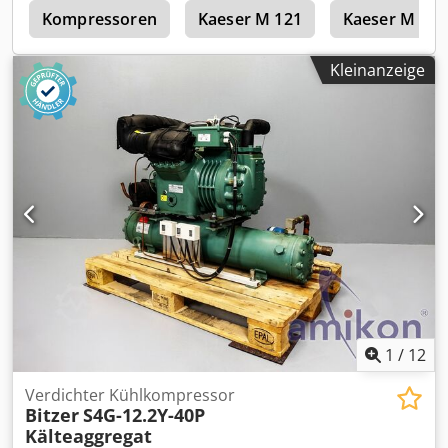
e
Kompressoren
Kaeser M 121
Kaeser M 64
Kleinanzeige
1
/
12
Verdichter Kühlkompressor
Bitzer
S4G-12.2Y-40P
Kälteaggregat