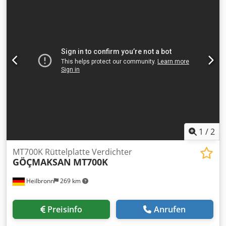
Asa
1
/
2
MT700K Rüttelplatte Verdichter
GÖÇMAKSAN
MT700K
Heilbronn
269 km
Preisinfo
Anrufen