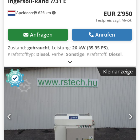
Ingersoll-Rand
7/31 E
EUR 2’950
Apeldoorn
626 km
Festpreis zzgl. MwSt.
Anfragen
Anrufen
Zustand:
gebraucht
, Leistung:
26 kW (35.35 PS)
,
Kraftstofftyp:
Diesel
, Farbe:
Sonstige
, Kraftstoff:
Diesel
,
Baujahr:
2006
, Betriebsstunden:
1’230 h
, Technische
Informationen Zylinderzahl: 3 Antriebsstrang Antrieb:
Kleinanzeige
Laufend Motortyp: Yanmar 3IRH8N Kraftstofftank: 50 Liter
Cjdpfx Aszp Hklep Aeha Maße und Gewichte Leergewicht:
650 kg Abmessungen (L x B x H): 336 x 139 x 124 cm
Funktionell Durchsatz: 186 m³/h Netzspannung: 12 V CE-
Kennzeichnung: ja Zustand Allgemeiner Zustand:
durchschnittlich Technischer Zustand: gut Optischer
Zustand: durchschnittlich Betriebsdruck – 7 bar (psi)