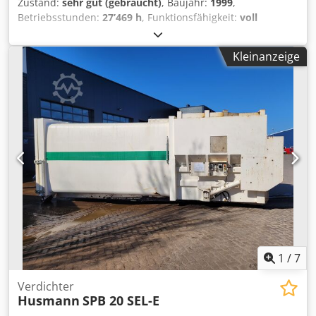
Zustand:
sehr gut (gebraucht)
, Baujahr:
1999
,
Betriebsstunden:
27’469 h
, Funktionsfähigkeit:
voll
funktionsfähig
, Maschinen-/Fahrzeugnummer:
9 9 1 0 1 6
3 2
, Ausstattung:
Typenschild vorhanden
, Herfsteller: GEA
Kleinanzeige
GRASSO Typ: RC412E Baujahr: 1999 Kältemittel NH3
(Ammoniak) Hubvolumen: 796 m³/h Drehzahl: 1500 U/min
Kälteleistung: 325 kW bei -10°C/+40°C Chsdjxz Hdijpfx Ap
Aea Motor: 90 kW Antrieb: Riemenantrieb GEA Grasso RC
412 E NH₃-Kolbenkompressor mit 90 kW Motor Kompakte,
leistungsstarke Kompressoreinheit der Grasso 12er-Serie
für industrielle Ammoniak-Kälteanlagen. Der offene 4-
Zylinder-Kolbenkompressor RC 412 E liefert – in
Kombination mit dem 90 kW Antriebsmotor – zuverlässige
Kälteleistungen im Bereich von ca. 325 kW (bei typischen
Betriebsbedingungen wie –10 °C / +40 °C). Die Maschine ist
voll funktionsfähig und in sehr gutem technischen
Zustand. Sie ist daher ideal für den Einbau in bestehende
NH₃-Anlagen oder als Ersatzmaschine.
1
/
7
Verdichter
Husmann
SPB 20 SEL-E