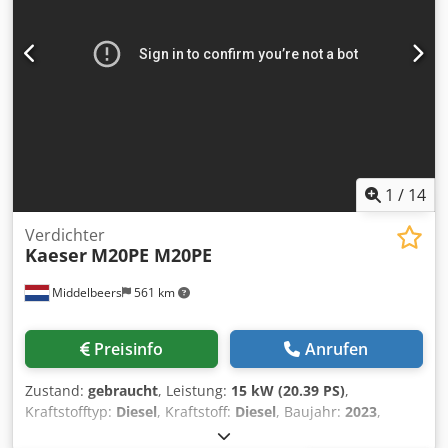
1
/
14
Verdichter
Kaeser
M20PE M20PE
Middelbeers
561 km
Preisinfo
Anrufen
Zustand:
gebraucht
, Leistung:
15 kW (20.39 PS)
,
Kraftstofftyp:
Diesel
, Kraftstoff:
Diesel
, Baujahr:
2023
,
Betriebsstunden:
82 h
, Baujahr: 2023 Verwendungszweck: