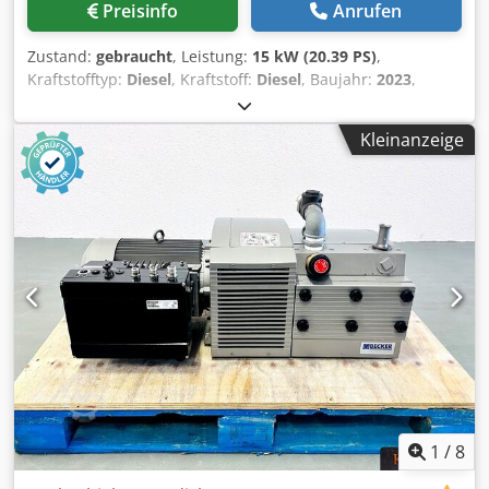
Preisinfo
Anrufen
Zustand:
gebraucht
, Leistung:
15 kW (20.39 PS)
,
Kraftstofftyp:
Diesel
, Kraftstoff:
Diesel
, Baujahr:
2023
,
Betriebsstunden:
172 h
, Baujahr: 2023 Verwendungszweck:
Bauwesen CE-Kennzeichnung: ja Preis: Auf Anfrage
Kleinanzeige
Cedpfsxuu Nmjx Ap Asha Seriennummer:
WKA0N0500P9093839 Durchfuhr Kapazität: 120 m3/h
1
/
8