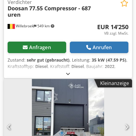
Verdichter
Doosan
77.55 Compressor - 687
uren
EUR 14’250
Willebroek
549 km
VB zzgl. MwSt.
Anfragen
Anrufen
Zustand:
sehr gut (gebraucht)
, Leistung:
35 kW (47.59 PS)
,
Kraftstofftyp:
Diesel
, Kraftstoff:
Diesel
, Baujahr:
2022
,
Betriebsstunden:
687 h
, Doosan 77.55 Kompressor – 3000
U/min – 8,6 Bar – 35,5 kW – Gewicht 750 kg – 687
Kleinanzeige
Betriebsstunden – mit neuen Schläuchen und Hämmern =
Weitere Informationen = Baujahr: 2022 Csdpfxex Scplo Ap
Asha Verwendungszweck: Bauwesen Seriennummer:
TK4755FX6NY445791 Hersteller: Doosan Bobcat Emea CZ
Wenden Sie sich an Miguel Cubas, um weitere
Informationen zu erhalten. = Firmeninformationen = We
are located between Antwerp and Brussels along the A12
motorway, nearby the port of Antwerp. Opening hours: