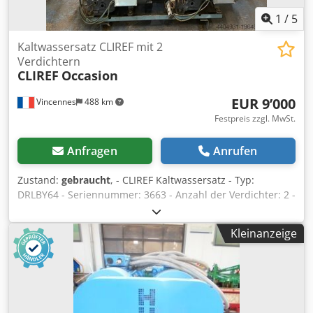
1
/
5
Kaltwassersatz CLIREF mit 2
Verdichtern
CLIREF
Occasion
EUR 9’000
Vincennes
488 km
Festpreis zzgl. MwSt.
Anfragen
Anrufen
Zustand:
gebraucht
, - CLIREF Kaltwassersatz - Typ:
DRLBY64 - Seriennummer: 3663 - Anzahl der Verdichter: 2 -
Ausführung: halbhermetisch - Leistung: 70 kW - Spannung:
380 V - Frequenz: 50 Hz - Baujahr: 1984 - Mit 1
Kleinanzeige
luftgekühltem Verflüssiger - Fabrikat: Copeland - Typ:
D6DA3500A - COPELAND HALBHERMETISCHER
KOLBENVERDICHTER D6SH-3500 - Seriennummer:
2010J4262 - Ausführung: halbhermetischer
Kolbenverdichter - Zylinderanzahl: 6 Suchen Sie eine
effiziente Kühllösung? Haben Sie schon über die