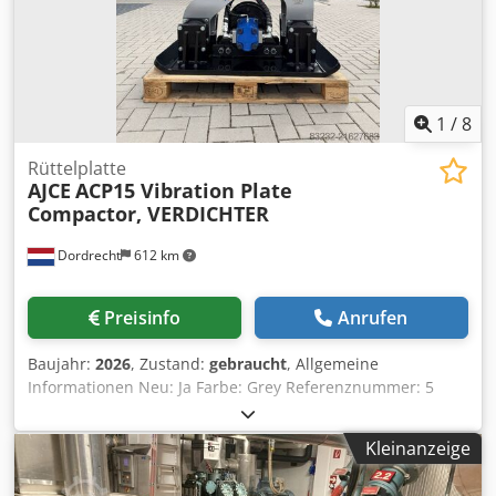
Monday till Friday continuously from 8.30 am to 19.00 pm.
1
/
8
Rüttelplatte
AJCE
ACP15 Vibration Plate
Compactor, VERDICHTER
Dordrecht
612 km
Preisinfo
Anrufen
Baujahr:
2026
, Zustand:
gebraucht
, Allgemeine
Informationen Neu: Ja Farbe: Grey Referenznummer: 5
Gewichte Leergewicht: 650 kg Codeyya Hdopfx Ap Aoha
Funktionell Abmessungen des Laderaums: 120 x 80 x 60
Kleinanzeige
cm CE-Kennzeichnung: ja Zustand Allgemeiner Zustand:
sehr gut Technischer Zustand: sehr gut Optischer Zustand: