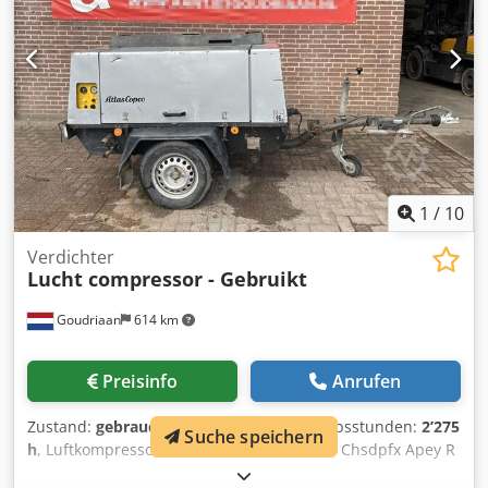
1
/
10
Verdichter
Lucht compressor - Gebruikt
Goudriaan
614 km
Preisinfo
Anrufen
Zustand:
gebraucht
, Baujahr:
1992
, Betriebsstunden:
2’275
Suche speichern
h
, Luftkompressor • Betriebsdruck: 8 bar Chsdpfx Apey R
Truo Aja • 2275 Betriebsstunden • Straßenbeleuchtung