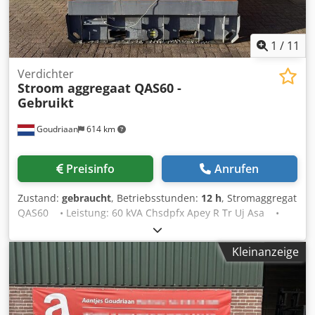
1
/
11
Verdichter
Stroom aggregaat QAS60 -
Gebruikt
Goudriaan
614 km
Preisinfo
Anrufen
Zustand:
gebraucht
, Betriebsstunden:
12 h
, Stromaggregat
QAS60 • Leistung: 60 kVA Chsdpfx Apey R Tr Uj Asa •
Betriebsstunden: 12.358 • Versorgungsspannung: 400 V
• Direkt aus dem Einsatz Zustand: Gebraucht
Kleinanzeige