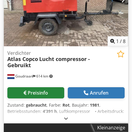
1
/
8
Verdichter
Atlas Copco
Lucht compressor -
Gebruikt
Goudriaan
614 km
Preisinfo
Anrufen
Zustand:
gebraucht
, Farbe:
Rot
, Baujahr:
1981
,
Betriebsstunden:
4’391 h
, Luftkompressor • Arbeitsdruck:
11 bar Cedpfxjx S Nxaj Ap Ajha • 4391 Stunden •
Straßenbeleuchtung • Voll funktionsfähig Zustand:
Kleinanzeige
Gebraucht Baujahr: 1981