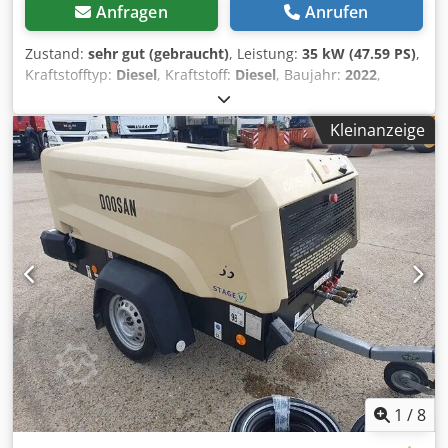
Anfragen
Anrufen
Zustand:
sehr gut (gebraucht)
, Leistung:
35 kW (47.59 PS)
,
Kraftstofftyp:
Diesel
, Kraftstoff:
Diesel
, Baujahr:
2022
,
Betriebsstunden:
509 h
, Doosan 77.55 Kompressor – 3000
U/min – 8,6 Bar – 35,5 kW – Gewicht 750 kg – 509
Kleinanzeige
Betriebsstunden Codjyrigvepfx Ap Aeha = Weitere
Informationen = Baujahr: 2022 Verwendungszweck:
Bauwesen Wenden Sie sich an Miguel Cubas, um weitere
Informationen zu erhalten. = Firmeninformationen = We
are located between Antwerp and Brussels along the A12
motorway, nearby the port of Antwerp. Opening hours:
Monday till Friday continuously from 8.30 am to 19.00 pm.
1
/
8