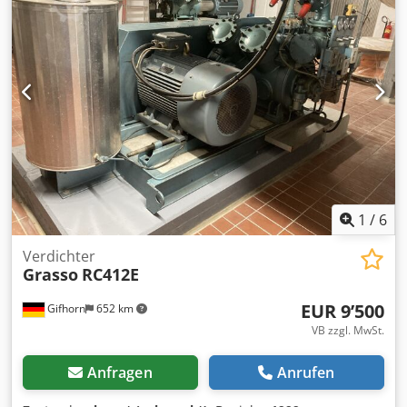
sehr gut Weitere Informationen Lieferbedingungen: EXW
Produktionsland: KR Weitere Informationen Wenden Sie
sich an Ö. Inalkac, um weitere Informationen zu erhalten.
1
/
6
Verdichter
Grasso
RC412E
EUR 9’500
Gifhorn
652 km
VB zzgl. MwSt.
Anfragen
Anrufen