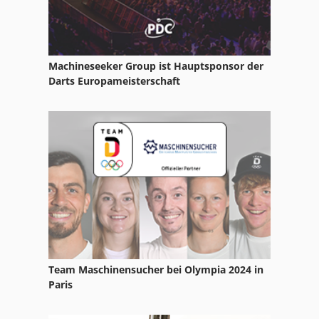
Schleiff
Schleifgerät
Machineseeker Group ist Hauptsponsor der
Schleifkopf
Darts Europameisterschaft
Schleifmaschine
Schleifmaschinen Vertikal
Schleifschuh
Schleifspindel
Schleifstein
Schleifwalze
Team Maschinensucher bei Olympia 2024 in
Schneideanlage
Paris
Schönenberger