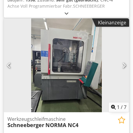
Achse Voll Programmierbar Fabr.SCHNEEBERGER
Csdpfxomu An Tj Al Tsha TYPE:12 SMG-100 Bj.1998
Spindelaufnahme : BT50 mit Hydr.Werkzeugklemmung
Kleinanzeige
Spitzenhöhe : 210 mm Spindel Motor von FANUC (Regler
Haben wir auch da für aber ist Nicht im Angebot kostet
EXTRA) ( Von CNC- Werkzeugschleifmaschine
SCHNEEBERGER GEMINI ) Maße: Breite : 450 mm Tiefe: 450
mm Höhe : 320 mm Gewicht ca.200 KG. Im Sehr Gutem
Zustand.
1
/
7
Werkzeugschleifmaschine
Schneeberger
NORMA NC4