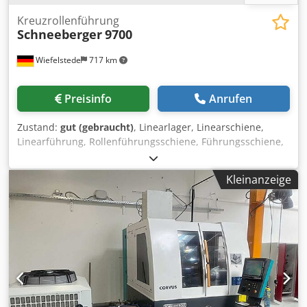
Kreuzrollenführung
Schneeberger
9700
Wiefelstede
717 km
Preisinfo
Anrufen
Zustand:
gut (gebraucht)
, Linearlager, Linearschiene,
Linearführung, Rollenführungsschiene, Führungsschiene,
Kreuzrollenführung -Hersteller: Schneeberger,
Kreuzrollenführung Typ 9700 Codjlb Iwbepfx Al Toha -
Kleinanzeige
Lochabstand: 100 mm M8 -Anzahl: 4 Stück -Preis: pro Stück
-Abmessung: 705/22/H45 mm -Gewicht: 4,5 kg/St.