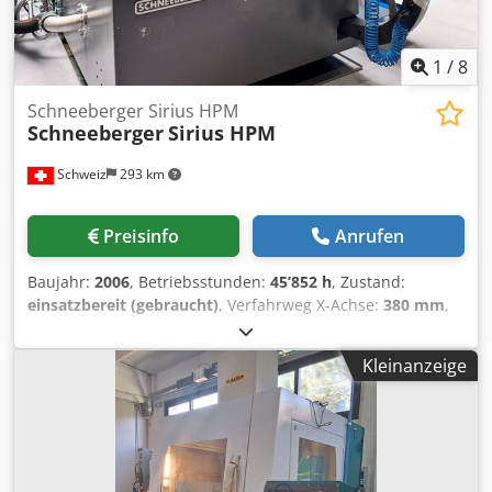
1
/
8
Schneeberger Sirius HPM
Schneeberger
Sirius HPM
Schweiz
293 km
Preisinfo
Anrufen
Baujahr:
2006
, Betriebsstunden:
45’852 h
, Zustand:
einsatzbereit (gebraucht)
, Verfahrweg X-Achse:
380 mm
,
Verfahrweg Y-Achse:
280 mm
, Verfahrweg Z-Achse:
280
mm
, Steuerungshersteller:
FANUC
, Steuerungsmodell:
Kleinanzeige
Series 160i-MB
, Gesamtgewicht:
8’000 kg
, Gesamtbreite:
1’765 mm
, Gesamthöhe:
2’200 mm
, Leistung des
Spindelmotors:
9’000 W
, Produktlänge (max.):
2’500 mm
,
Spindeldrehzahl (max.):
6’000 U/min
, Anzahl der Achsen:
5
, Diese 5-Achsen-Schleifmaschine vom Typ Schneeberger
Sirius HPM wurde im Jahr 2006 hergestellt. Sie verfügt