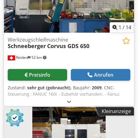
Linearachsen 0.001 mm C-Achse 0.001° Abmessungen:
Länge 3100 mm Breite 1915 mm Höhe 2190 mm Gewicht
8500 kg U Achse ist eingebaut mit Lünette, Klemm Zylinder
und Gegenspitze 6 Paletten Lader (Durchmesser 3 bis
32mm) 64 Plastik Buchsen Technische Daten Irrtümer
1
/
14
vorbehalten
Werkzeugschleifmaschine
Schneeberger
Corvus GDS 650
Reiden
52 km
Preisinfo
Anrufen
Zustand:
sehr gut (gebraucht)
, Baujahr:
2009
, CNC-
Steuerung : FANUC 160i - Zubehör vorhanden. - Fanuc
Laderoboter - Kühlmittelanlage (Edge 2-Turm von ARO-
Technologies) - Ölnebelabscheider (ELBARON SA) Cjdpfx
Kleinanzeige
Aer Ha Dvol Teha Verfahrwege: X-Achse 650 mm Y-Achse
300 mm Z-Achse 300 mm C-Achse Schwenkwinkel +150°/
-60° C’-Achse Schwenkwinkel +/- 180° Schleifspindel:
Scheibenabmessung bis 250 mm Drehzahl 0 – 10'000