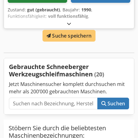
Zustand:
gut (gebraucht)
, Baujahr:
1990
,
Funktionsfähigkeit:
voll funktionsfähig
,
Maschinen-/Fahrzeugnummer:
FAF19SCULPTOR
, Leistung
des Schleifspindelmotors:
1’500 W
, Eingangsstrom:
4 A
,
Suche speichern
Die Schneeberger Sculptor ist eine Schweizer
Hochpräzisions-Profilschleifmaschine, die speziell für das
Nachschärfen und die Herstellung von
Schneidwerkzeugen konzipiert wurde. Die Maschine ist
voll funktionsfähig und kann getestet werden. Zum
Gebrauchte Schneeberger
Lieferumfang gehören umfangreiches Zubehör und
Werkzeugschleifmaschinen
(20)
Ersatzteile. Codpoyk S Rnefx Al Tjha
Jetzt Maschinensucher komplett durchsuchen mit
mehr als 200’000 gebrauchten Maschinen.
Suchen
Stöbern Sie durch die beliebtesten
Maschinenbezeichnungen: