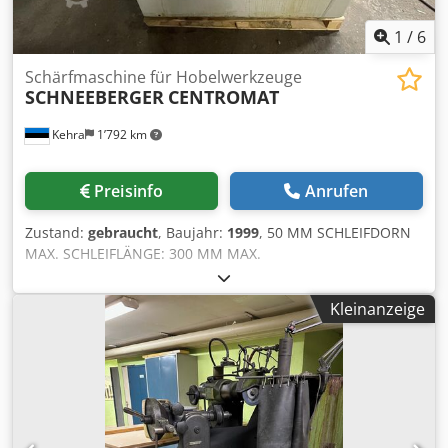
1
/
6
Schärfmaschine für Hobelwerkzeuge
SCHNEEBERGER
CENTROMAT
Kehra
1’792 km
Preisinfo
Anrufen
Zustand:
gebraucht
, Baujahr:
1999
, 50 MM SCHLEIFDORN
MAX. SCHLEIFLÄNGE: 300 MM MAX.
WERKZEUGDURCHMESSER: 330 MM SCHLEIFMOTOR: 1,1
KW VORSCHUBMOTOR: 0,045 KW KÜHLPUMPE: 0,08 KW
Kleinanzeige
TEILUNGSSCHEIBE FÜR AUTOMATISCHE KOPFDREHUNG
ABMESSUNGEN CA.: 1,40 X 0,9 X 1,40 M GEWICHT CA.: 375
KG Chsdpfx Aezfy Sbel Toa