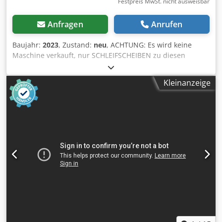
Festpreis MwSt. nicht ausweisbar
Anfragen
Anrufen
Baujahr:
2023
, Zustand:
neu
, ACHTUNG: Es wird keine
Maschine verkauft, nur SCHLEIFSCHEIBEN zu diesen
Maschinen Typen: SCHNEEBERGER LEPUS, SCHNEEBERGER
WSL und LAMELLO Lepus. ACHTUNG: Bild 1 + 2 zu
Kleinanzeige
verkaufende Schleifscheiben Bilde 3 - 5 sind Musterbilder,
zu diesen Maschinen! Nicht verkäuflich!!! Nur bei uns
erhältlich! Schleifscheiben in Edelkorund Ausführung, zu
Schneeberger / LAMELLO / LEPUS / WSL ohne Maschine,
nur Schleifmittel! Für trocken und nass Stechbeitel und
Handhobelmesser-Schleifmaschinen, Schärfmaschinen.
Preis pro Stk.: Schleifscheibe GROB orange: EUR 75.- exkl.
MWSt. & Versand CHF 75.- exkl. MWSt. & Versand
Schleifscheibe FEIN weiss: EUR 115.- exkl. MWSt. & Versand
CHF 115.- exkl. MWSt. & Versand Z.K.:
Mindestabnahmemenge 2 Stk. pro Bestellung.
Chedefvzmyspfx Al Toa Ihr Ansprechpartner: Marc
Brönnimann Wir verkaufen Schleifscheiben zu folgenden
Stechbeitel und Handhobelmesser-