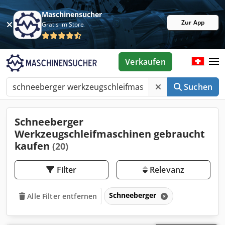
Maschinensucher
Zur App
Gratis im Store
Verkaufen
Suchen
Schneeberger
Werkzeugschleifmaschinen gebraucht
kaufen
(20)
Filter
Relevanz
Schneeberger
Alle Filter entfernen