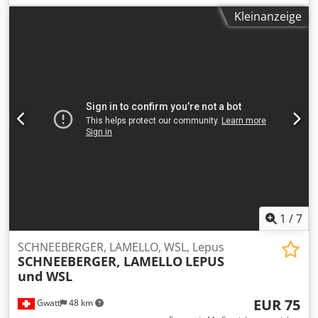
mm Tischlänge: 950 mm Tischbreite: 310 mm Verfahrwege
Kleinanzeige
X-Achse: 380 mm Verfahrwege Y-Achse: 280 mm
Verfahrwege Z-Achse 280 mm
Schleifscheibendurchmesser: 50–200 mm A-Achse
Schleifkopfrotation: 360° C-Achse Werkzeugrotation: 340°
C-Achse Spindelauflösung: 0.001° Werkzeugaufnahme:
HSK 50 Schleifspindeldrehzahl stufenlos: 0–9000 U/min
Hydraulikanlage: 6 bar Anschluss: 3×400 V / 50 Hz
Spindelleistung: 7.5 kW Gesamtleistungsbedarf: 33 kVA
Maschinengewicht: ca. 5500 kg Maschinenabmessungen
Länge: 1930 mm Breite: 1590 mm Höhe: 2250 mm
Steuerung: GE Fanuc Series 16-M Zubehör: diverse
Schleifscheibenaufnahmen und Werkzeughalter max.
Betriebsstrom: 3×40 A Für die Richtigkeit, Vollständigkeit
und Aktualität der Angaben wird keine Gewähr
1
/
7
übernommen.
SCHNEEBERGER, LAMELLO, WSL, Lepus
SCHNEEBERGER, LAMELLO
LEPUS
und WSL
EUR 75
Gwatt
48 km