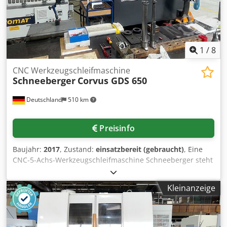
1
/
8
CNC Werkzeugschleifmaschine
Schneeberger
Corvus GDS 650
Deutschland
510 km
Preisinfo
Baujahr:
2017
, Zustand:
einsatzbereit (gebraucht)
, Eine
CNC-5-Achs-Werkzeugschleifmaschine Schneeberger steht
zur Verfügung. 1) Drehmaschine Schneeberger Corvus GDS
650, Baujahr: 2017, Schleifspindelaufnahme: HSK80,
Kleinanzeige
Schleifspindelleistung: 26kW/32kW, max. A-Achsen-
Umlauf: 700mm, Software: Quinto5.4.6, Spindelstunden:
ca. 10400h. Inklusive umfangreichem Zubehör, Präzisions-
3D-Koordinaten-Taster Zeno, Schnellspannung mit