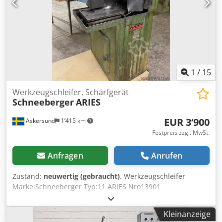
1
/
15
Werkzeugschleifer, Schärfgerät
Schneeberger
ARIES
EUR 3’900
Askersund
1’415 km
Festpreis zzgl. MwSt.
Anfragen
Anrufen
Zustand:
neuwertig (gebraucht)
, Werkzeugschleifer
Marke:Schneeberger Typ:11 ARIES Nro13901
Werkzeugschärfgerät Schneeberger mit Zubehör Lager-
Nr:2001616TKG Chsdpfxsllwx Ej Al Tja
Kleinanzeige