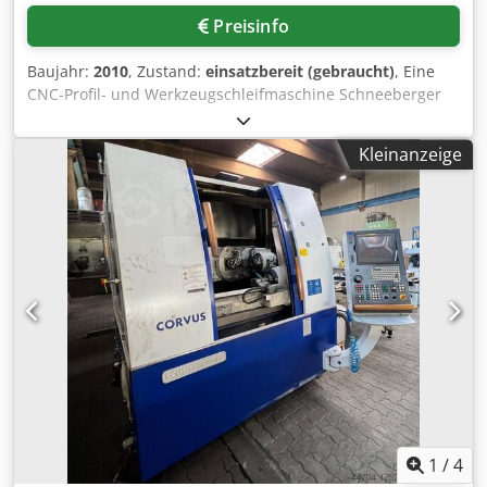
Angaben übernehmen wir keine Gewähr.
Preisinfo
Baujahr:
2010
, Zustand:
einsatzbereit (gebraucht)
, Eine
CNC-Profil- und Werkzeugschleifmaschine Schneeberger
inklusive Roboterzelle, KSS-Filteranlage und Kühlblock
steht zur Verfügung. Verfahrweg X/Y/Z:
Kleinanzeige
420mm/310mm/340mm, Spindelleistung: 15kW, Drehzahl:
6000U/min, Spindelaufnahme: HSK80, Roboter: Fanuc,
Werkzeugplätze: 10. Maschinendimensionen X/Y/Z: ca.
2500mm/2500mm/2200mm, Gewicht: ca. 9000kg,
Steuerung: Fanuc 160i-MB, Software: Schneeberger Quinto
4, Betriebsstunden: ca. 31893h. Dokumentation
vorhanden. Eine Besichtigung vor Ort ist möglich. Chedszf
Nblspfx Al Toa
1
/
4