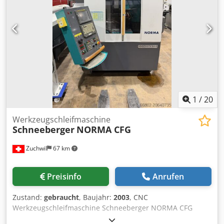
U/min. Max. Spindelleistung 26 kW Aufnahme HSK 80 Max.
Scheibenzahl 6 Werkstückspindelstock Vmax 180°/s
Antriebsleistung 1,6 kW Aufnahme ISO 50 Präzision
(Auflösung) Auflösung Linearachsen 0.001 mm C-Achse
0.001° Abmessungen: Länge 3100 mm Breite 1915 mm
Höhe 2190 mm Gewicht 8’500 kg
1
/
20
Werkzeugschleifmaschine
Schneeberger
NORMA CFG
Zuchwil
67 km
Preisinfo
Anrufen
Zustand:
gebraucht
, Baujahr:
2003
, CNC
Werkzeugschleifmaschine Schneeberger NORMA CFG
Baujahr: 2003 Codpoxz R T Uefx Al Toha Spitzenhöhe: 210