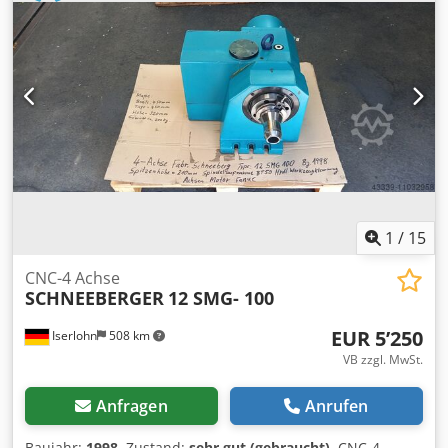
1
/
15
CNC-4 Achse
SCHNEEBERGER
12 SMG- 100
EUR 5’250
Iserlohn
508 km
VB zzgl. MwSt.
Anfragen
Anrufen
Baujahr:
1998
, Zustand:
sehr gut (gebraucht)
, CNC-4