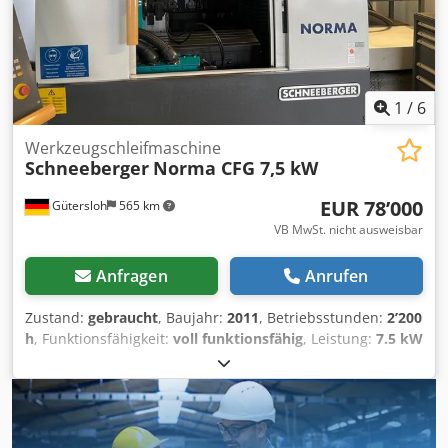
Flachschleifmaschinen, Drehmaschinen,
Bearbeitungszentren und Fräsmaschinen in Betracht zu
ziehen.
1
/
6
Werkzeugschleifmaschine
Schneeberger
Norma CFG 7,5 kW
EUR 78’000
Gütersloh
565 km
VB MwSt. nicht ausweisbar
Anfragen
Anrufen
Zustand:
gebraucht
, Baujahr:
2011
, Betriebsstunden:
2’200
h
, Funktionsfähigkeit:
voll funktionsfähig
, Leistung:
7.5 kW
(10.20 PS)
, Jahr der letzten Überholung:
2026
, Wir bieten
diese gebrauchte Schneeberger Norma CFG 7,5 kW
Werkzeugschleifmaschine, Baujahr 2011, an.
BETRIEBSSTUNDEN: 2200 ! Automatische programmierbare
Zentralschmierung Pneumatikschläuche komplett erneuert