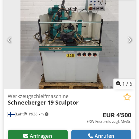
1
/
6
Werkzeugschleifmaschine
Schneeberger
19 Sculptor
EUR 4’500
Lahti
1’938 km
EXW Festpreis zzgl. MwSt.
Anfragen
Anrufen