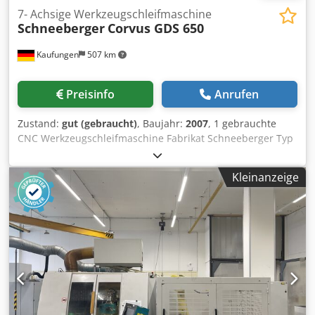
7- Achsige Werkzeugschleifmaschine
Schneeberger
Corvus GDS 650
Kaufungen
507 km
Preisinfo
Anrufen
Zustand:
gut (gebraucht)
, Baujahr:
2007
, 1 gebrauchte
CNC Werkzeugschleifmaschine Fabrikat Schneeberger Typ
Corvus GDS 650 Baujahr 2007 CNC-Steuerung : FANUC 160i
Software: Quinto 4.3 Software aktiv Optionen Nummer : 1,
Kleinanzeige
2, 19, 21, 22, 30, 31, 32, 35 . - Fanuc Laderoboter -
Kühlmittelanlage Verfahrwege: X-Achse 650 mm Y-Achse
300 mm Z-Achse 300 mm C-Achse Schwenkwinkel +150°/
-60° Chodou A Dn Nspfx Al Tsa C’-Achse Schwenkwinkel +/-
180° Schleifspindel: Scheibenabmessung bis 250 mm
Drehzahl 0 – 10'000 U/min. Max. Spindelleistung 26 kW
Aufnahme HSK 80 Max. Scheibenzahl 6
Werkstückspindelstock Vmax 180°/s Antriebsleistung 1,6
kW Aufnahme ISO 50 Präzision (Auflösung) Auflösung