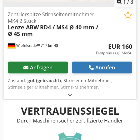
1
/
8
Zentrierspitze Stirnseitenmitnehmer
MK4 2 Stück
Lenze ABW
RD4 / MS4 Ø 40 mm /
Ø 45 mm
EUR 160
Wiefelstede
717 km
Festpreis zzgl. MwSt.
Anfragen
Anrufen
Zustand:
gut (gebraucht)
, Stirnseiten-Mitnehmer,
Stirnseitiger Mitnehmer, Stirns-Mitnehmer,
Mitnehmerspitze, Stirnseitenmitnehmer, Stirnmitnehmer -
Hersteller: Lenze ABW, Stirnseitenmitnehmer2 Stück -Typ:
RD4 / MS4 -Stirnmaß: Ø 40 mm / Ø 45 mm -Aufnahme:
VERTRAUENSSIEGEL
MK4 -Preis/Abgabe: komplett Dsdpfex H Ip Hsx Afijck -
Transportabmessung: 173/112/H60 mm -Gewicht ges.: 2,4
Durch Maschinensucher zertifizierte Händler
kg