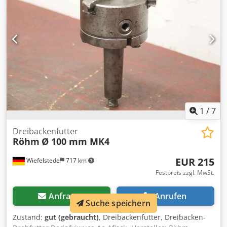
135/55/H125 mm Dedpfx Afewa Rt Isiock -Gewicht: 2,7 kg
1
/
7
Dreibackenfutter
Röhm
Ø 100 mm MK4
EUR 215
Wiefelstede
717 km
Festpreis zzgl. MwSt.
Anfragen
Anrufen
Suche speichern
Zustand:
gut (gebraucht)
, Dreibackenfutter, Dreibacken-