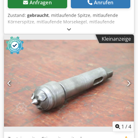
Anfragen
Anrufen
Zustand:
gebraucht
, mitlaufende Spitze, mitlaufende
Körnerspitze, mitlaufende Morsekegel, mitlaufende
Zentrierspitze, mitlaufende Drehbankspitze, Körnerspitze,
Zentrierkegel -Hersteller: ABW, mitlaufende Zentrierspitze
Kleinanzeige
-Typ: ZN 204 -Aufnahme: MK4 -Abmessung: Ø 70 x 220 mm
-Gewicht: 2,1 kg Dcjdpfxstxkvfj Afijk
1
/
4