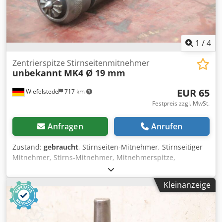
1
/
4
Zentrierspitze Stirnseitenmitnehmer
unbekannt
MK4 Ø 19 mm
EUR 65
Wiefelstede
717 km
Festpreis zzgl. MwSt.
Anfragen
Anrufen
Zustand:
gebraucht
, Stirnseiten-Mitnehmer, Stirnseitiger
Mitnehmer, Stirns-Mitnehmer, Mitnehmerspitze,
Stirnseitenmitnehmer, Stirnmitnehmer -
Stirnseitenmitnehmer: Aufnahme: MK4 -Stirnmaß: Ø 19
Kleinanzeige
mm -Abmessung: Ø 34 x 162 mm -Gewicht: 0,6 kg
Dsdpfsuza N Tjx Afijck