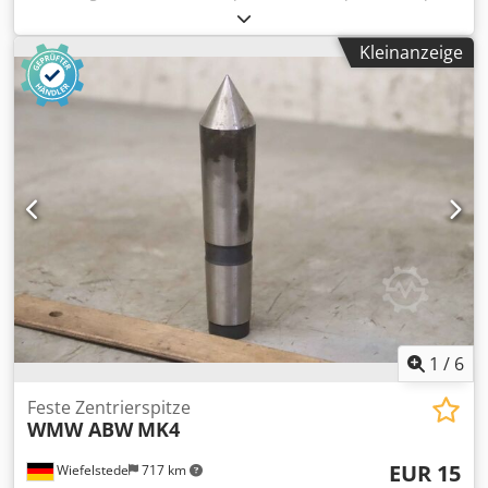
Asuza R Defieck -feste Zentrierspitze: Ø 30/98 mm -
Aufnahme: MK4 -Abmessungen: Ø 98 x 180 mm -Gewicht.:
Kleinanzeige
2,9 kg
1
/
6
Feste Zentrierspitze
WMW ABW
MK4
EUR 15
Wiefelstede
717 km