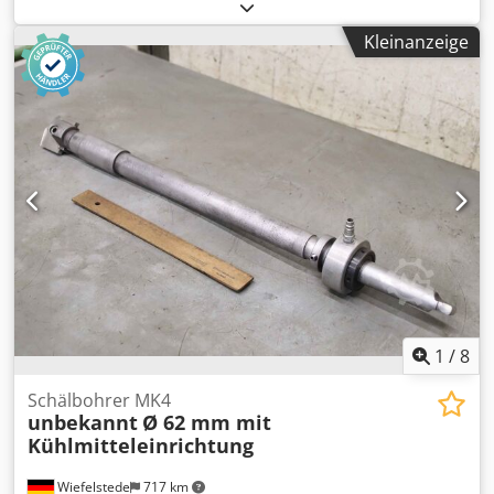
Typ: MK4 / Ø 30 mm W8802 C15 -Abmessung: Ø 31 x 300
mm -Gewicht: 1,6 kg Dsdpouhr R Hsfx Afiock
Kleinanzeige
1
/
8
Schälbohrer MK4
unbekannt
Ø 62 mm mit
Kühlmitteleinrichtung
Wiefelstede
717 km