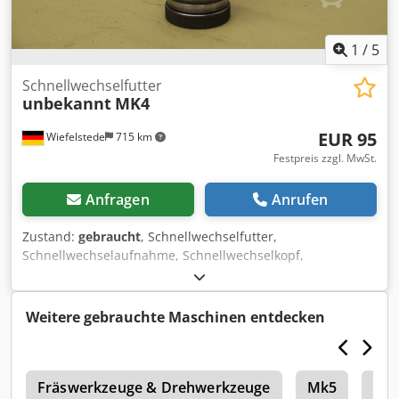
1
/
5
Schnellwechselfutter
unbekannt
MK4
EUR 95
Wiefelstede
715 km
Festpreis zzgl. MwSt.
Anfragen
Anrufen
Zustand:
gebraucht
, Schnellwechselfutter,
Schnellwechselaufnahme, Schnellwechselkopf,
Schnellspannbohraufnahme, Schnellwechseleinsatz -
Aufnahmeschaft: MK4 -Werkzeugaufnahme: MK4 -
Abmessungen: Ø 87/268 mm -Gewicht: 4,1 kg Dcedpfx Asd
Weitere gebrauchte Maschinen entdecken
R Smysfijk
t
Fräswerkzeuge & Drehwerkzeuge
Mk5
Sta