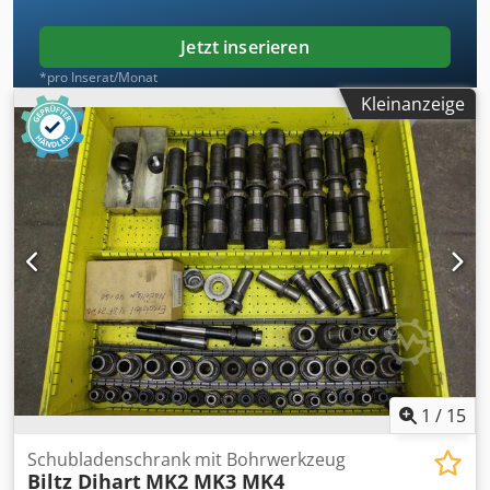
Jetzt inserieren
*pro Inserat/Monat
Kleinanzeige
1
/
15
Schubladenschrank mit Bohrwerkzeug
Biltz Dihart
MK2 MK3 MK4