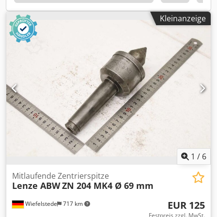
Kleinanzeige
1
/
6
Mitlaufende Zentrierspitze
Lenze ABW
ZN 204 MK4 Ø 69 mm
EUR 125
Wiefelstede
717 km
Festpreis zzgl. MwSt.