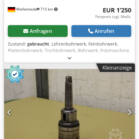
EUR 1’250
Wiefelstede
715 km
Festpreis zzgl. MwSt.
Anfragen
Anrufen
Zustand:
gebraucht
, Lehrenbohrwerk, Feinbohrwerk,
Plattenbohrwerk, Tischbohrwerk, Bohrwerk, Fräsmaschine,
Reihenbohrmaschine, Mehrspindelkopf, Bohrer,
Bohrwerkzeug, Reibahlen, Gewindeschneid-
Kleinanzeige
Schnellwechselfutter -umfangreiches Werkzeugsortiment:
zum Bohren/Reiben/Gewinde schneiden Djdpfsfngw Uex
Afisck -Inhalt: siehe Bilder -Werkzeugschrank: 7
Schubladen -Abmessungen: 720/720/H1000 mm -Gewicht:
454 kg