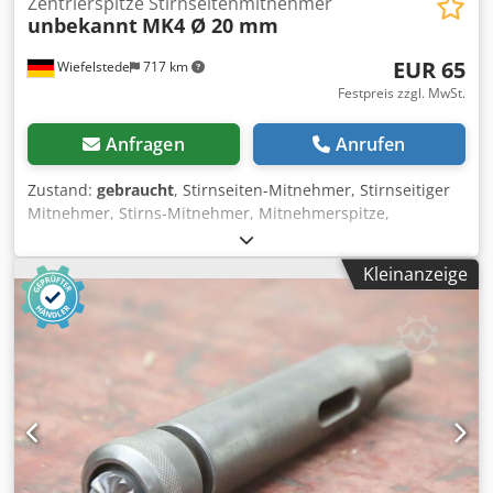
Zentrierspitze Stirnseitenmitnehmer
unbekannt
MK4 Ø 20 mm
EUR 65
Wiefelstede
717 km
Festpreis zzgl. MwSt.
Anfragen
Anrufen
Zustand:
gebraucht
, Stirnseiten-Mitnehmer, Stirnseitiger
Mitnehmer, Stirns-Mitnehmer, Mitnehmerspitze,
Stirnseitenmitnehmer, Stirnmitnehmer -
Stirnseitenmitnehmer: Aufnahme: MK4 -Stirnmaß: Ø 20
Kleinanzeige
mm -Abmessung: Ø 42 x 203 mm -Gewicht: 1,0 kg
Dedpfxjuwgf He Afijck