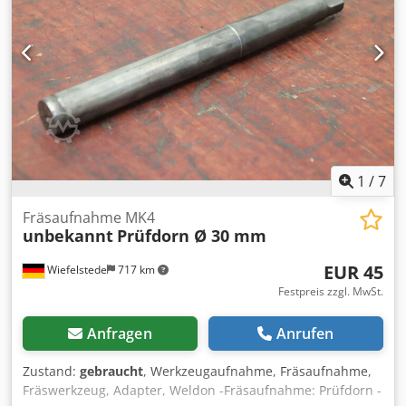
komplett -Transportabmessung: 400/240/H46 mm -Gewicht
ges.: 10,2 kg
1
/
7
Fräsaufnahme MK4
unbekannt
Prüfdorn Ø 30 mm
EUR 45
Wiefelstede
717 km
Festpreis zzgl. MwSt.
Anfragen
Anrufen
Zustand:
gebraucht
, Werkzeugaufnahme, Fräsaufnahme,
Fräswerkzeug, Adapter, Weldon -Fräsaufnahme: Prüfdorn -