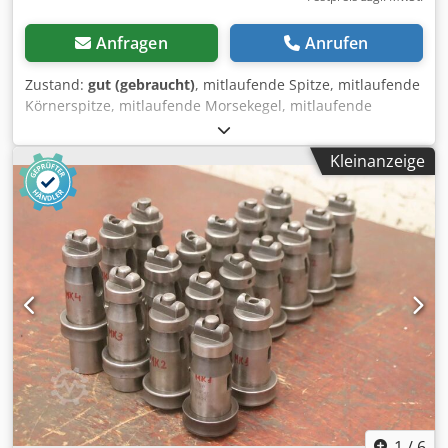
Anfragen
Anrufen
Zustand:
gut (gebraucht)
, mitlaufende Spitze, mitlaufende
Körnerspitze, mitlaufende Morsekegel, mitlaufende
Zentrierspitze, mitlaufende Drehbankspitze, Körnerspitze,
Zentrierkegel -Hersteller: Lenze ABW, mitlaufende
Kleinanzeige
Zentrierspitze -Typ: ZN 204 Dodpfx Afox H Iw Djijck -
Aufnahme: MK4 -Abmessung: Ø 69 x 210 mm -Gewicht: 2,1
kg
1
/
6