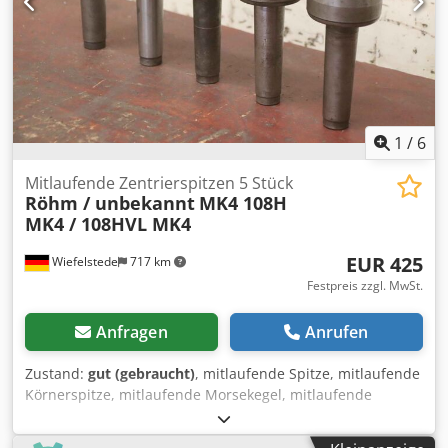
1
/
6
Mitlaufende Zentrierspitzen 5 Stück
Röhm / unbekannt
MK4 108H
MK4 / 108HVL MK4
EUR 425
Wiefelstede
717 km
Festpreis zzgl. MwSt.
Anfragen
Anrufen
Zustand:
gut (gebraucht)
, mitlaufende Spitze, mitlaufende
Körnerspitze, mitlaufende Morsekegel, mitlaufende
Zentrierspitze, mitlaufende Drehbankspitze, Körnerspitze,
Zentrierkegel -Hersteller: Röhm / unbekannt, mitlaufende