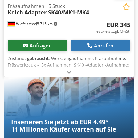
Fräsaufnahmen 15 Stück
Kelch
Adapter SK40/MK1-MK4
EUR 345
Wiefelstede
715 km
Festpreis zzgl. MwSt.
Anfragen
Anrufen
Zustand:
gebraucht
, Werkzeugaufnahme, Fräsaufnahme,
Fräswerkzeug -15x Aufnahmen: SK40 -Adapter -Aufnahme:
SK40 -Aufnahme Werkzeug: 3x MK1/1x MK2/3x MK3/8x
MK4 -Gesamtlänge: mm -Verkauf: nur komplett -Gewicht:
23 kg Dcjdpec Il Eaefx Afijk
Inserieren Sie jetzt ab EUR 4.49
*
11 Millionen
Käufer warten auf Sie