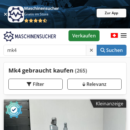
Maschinensucher
Zur App
Gratis im Store
Verkaufen
Suchen
Mk4 gebraucht kaufen
(265)
Filter
Relevanz
Kleinanzeige