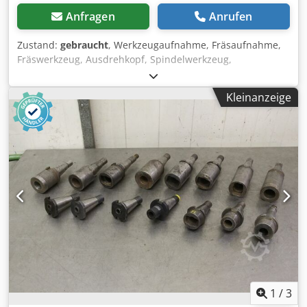
Anfragen
Anrufen
Zustand:
gebraucht
, Werkzeugaufnahme, Fräsaufnahme,
Fräswerkzeug, Ausdrehkopf, Spindelwerkzeug,
Reduzierhülsen, Aufsteckhalter -Fräsaufnahme: Aufnahme
MK4 -Schaft: Ø 32 mm -Schaftlänge: 520 mm Dedpfof
Kleinanzeige
Sgxdjx Afisck -Abmessung: Ø 56 x 670 mm -Gewicht: 7,5 kg
1
/
3