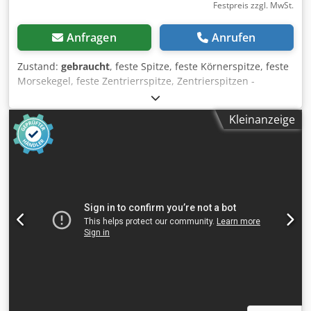
Festpreis zzgl. MwSt.
Anfragen
Anrufen
Zustand:
gebraucht
, feste Spitze, feste Körnerspitze, feste
Morsekegel, feste Zentrierrspitze, Zentrierspitzen -
Hersteller: WMW ABW, feste Zentrierspitze -Aufnahme:
Morsekegel MK4 -Anzahl: 17x Zentrierspitzen vorhanden
Kleinanzeige
Dcsdpfx Afsi Hmn Nsiok -Preis: pro Stück -Abmessung: Ø
33/160 mm -Gewicht: 0,8 kg/St.