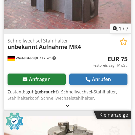
1
/
7
Schnellwechsel Stahlhalter
unbekannt
Aufnahme MK4
EUR 75
Wiefelstede
717 km
Festpreis zzgl. MwSt.
Anfragen
Anrufen
Zustand:
gut (gebraucht)
, Schnellwechsel-Stahlhalter,
Stahlhalterkopf, Schnellwechselstahlhalter,
Schnellwechsel-Bohrstahlhalter, Schnellwechsel-
Bohrstangenhalter, Schnellwechsel-Drehstahlhalter,
Kleinanzeige
Stahlhalter -Schnellwechsel Stahlhalter: Schnellwechsel-
Drehstahlhalter -Aufnahmeabmessungen: siehe Fotos -
Spanwerkzeugaufnahme: Ø 31 mm MK4 -Abmessungen: