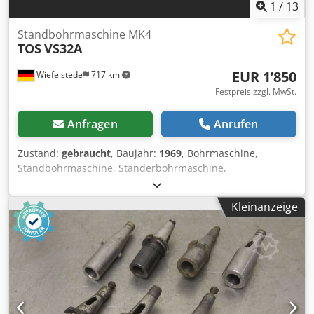
1
/
13
Standbohrmaschine MK4
TOS
VS32A
EUR 1’850
Wiefelstede
717 km
Festpreis zzgl. MwSt.
Anfragen
Anrufen
Zustand:
gebraucht
, Baujahr:
1969
, Bohrmaschine,
Standbohrmaschine, Ständerbohrmaschine,
Säulenbohrmaschine -Hersteller: TOS, Hochleistungs-
Säulenbohrmaschine Typ 40 TF/C -Motor: MEZ 2,2 kW -
Kleinanzeige
Drehzahlen: 56 - 2240 U/min -Tischgröße: 400 x 315 mm,
Verfahrweg 600 mm -Spindelaufnahme: MK4 -Spindelhub:
165 mm Dedpfx Afehck U Ioiock -Ausladung: 290 mm -
Säulen Ø: 140 mm -Abmessungen: 1200/650/H1990 mm -
Gewicht: 602 kg