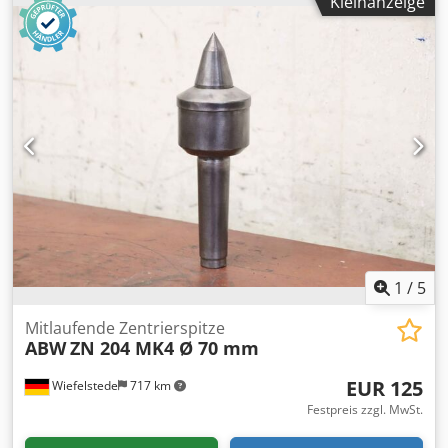
Kleinanzeige
Zentrierspitzen 5 Stück -Typ: Röhm 108H MK4 / 108HVL
MK4 / 3x ohne Typbezeichnung -Aufnahme: MK4 -
Preis/Abgabe: komplett -Transportabmessung:
290/230/H80 mm -Gewicht ge.: 9,6 kg Dodpswa Ix Ijfx Afijck
1
/
5
Mitlaufende Zentrierspitze
ABW
ZN 204 MK4 Ø 70 mm
EUR 125
Wiefelstede
717 km
Festpreis zzgl. MwSt.