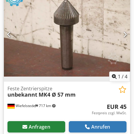
1
/
4
Feste Zentrierspitze
unbekannt
MK4 Ø 57 mm
EUR 45
Wiefelstede
717 km
Festpreis zzgl. MwSt.
Anfragen
Anrufen