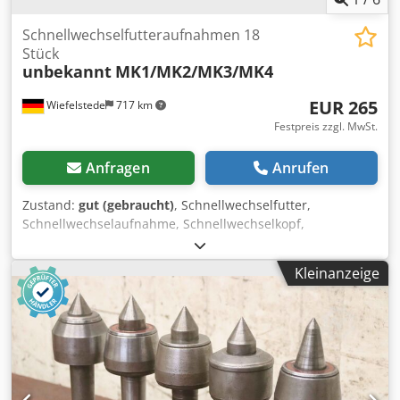
Schnellwechselfutteraufnahmen 18
Stück
unbekannt
MK1/MK2/MK3/MK4
EUR 265
Wiefelstede
717 km
Festpreis zzgl. MwSt.
Anfragen
Anrufen
Zustand:
gut (gebraucht)
, Schnellwechselfutter,
Schnellwechselaufnahme, Schnellwechselkopf,
Schnellspannbohraufnahme, Schnellwechseleinsatz -
Schnellwechselfutteraufnahmen: 18 Stück, ohne
Kleinanzeige
Aufnahmeschaft -2x Hülse: MK1 -7x Hülse: MK2 -6x Hülse:
MK3 -3x Hülse: MK4 -Aufnahme: Ø 42 mm Dcodpfjwa Invsx
Afiek -Preis/Abgabe: komplett -Transportabmessung ges.:
300/200/H170 mm -Gewicht komplett: 21 kg