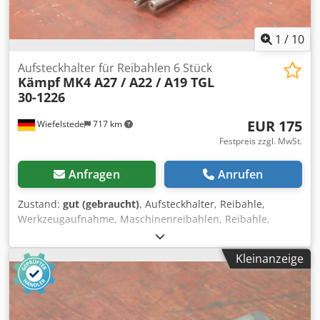
1
/
10
Aufsteckhalter für Reibahlen 6 Stück
Kämpf
MK4 A27 / A22 / A19 TGL
30-1226
EUR 175
Wiefelstede
717 km
Festpreis zzgl. MwSt.
Anfragen
Anrufen
Zustand:
gut (gebraucht)
, Aufsteckhalter, Reibahle,
Werkzeugaufnahme, Maschinenreibahlen, Reibahle,
Reibwerkzeug, Passmesser-Schneidsatz, Fräsaufnahme,
Fräswerkzeug, Ausdrehkopf, Spindelwerkzeug,
Kleinanzeige
Reduzierhülsen, Aufsteckhalter -Hersteller: Kämpf,
Aufsteckhalter Aufnahme: MK4 6 Stück -Typ: A27 TGL 30-
1226 1 Stück -Typ: A22 TGL 30-1226 1 Stück -Typ: A19 TGL
30-1226 4 Stück Dedpfeucahcox Afiock -Preis/Abgabe: