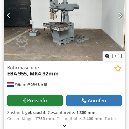
1
/
11
Bohrmaschine
EBA
955, MK4-32mm
Wijchen
584 km
Preisinfo
Anrufen
Zustand:
gebraucht
, Gesamtbreite:
1’300 mm
,
Gesamtlänge:
1’750 mm
, Gesamthöhe:
2’400 mm
, Farbe:
Grau Leergewicht: 2.000 kg Preis: Auf Anfrage -