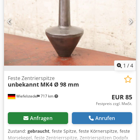
1
/
4
Feste Zentrierspitze
unbekannt
MK4 Ø 98 mm
EUR 85
Wiefelstede
717 km
Festpreis zzgl. MwSt.
Anfragen
Anrufen
Zustand:
gebraucht
, feste Spitze, feste Körnerspitze, feste
Morsekegel, feste Zentrierrspitze, Zentrierspitzen Dodpfx