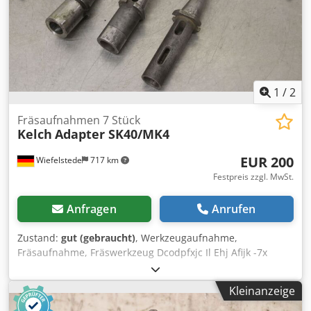
1
/
2
Fräsaufnahmen 7 Stück
Kelch
Adapter SK40/MK4
EUR 200
Wiefelstede
717 km
Festpreis zzgl. MwSt.
Anfragen
Anrufen
Zustand:
gut (gebraucht)
, Werkzeugaufnahme,
Fräsaufnahme, Fräswerkzeug Dcodpfxjc Il Ehj Afijk -7x
Aufnahmen: SK40 -Adapter -Aufnahme: SK40 -Aufnahme
Werkzeug: MK4 -Bohrfutter, Flächenspannfutter,
Kleinanzeige
Reduzierhülsen, Messerkopf, Walzenstirnfräser,
Spindelwerkzeug -Verkauf: nur komplett -Gewicht: 9,4 kg