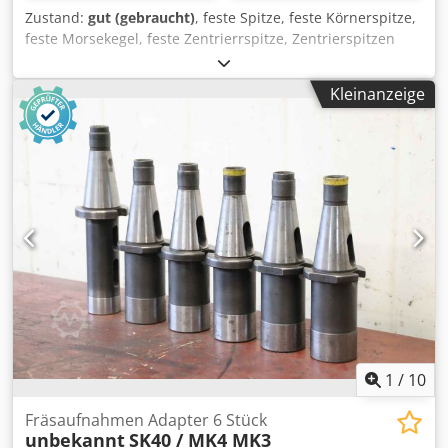
Zustand:
gut (gebraucht)
, feste Spitze, feste Körnerspitze,
feste Morsekegel, feste Zentrierrspitze, Zentrierspitzen
Dedpov Uw Upjfx Afisck -feste Zentrierspitze: Ø 57 mm -
Aufnahme: MK4 -Abmessungen: Ø 32 x 157 mm -Gewicht.:
Kleinanzeige
1,1 kg
1
/
10
Fräsaufnahmen Adapter 6 Stück
unbekannt
SK40 / MK4 MK3