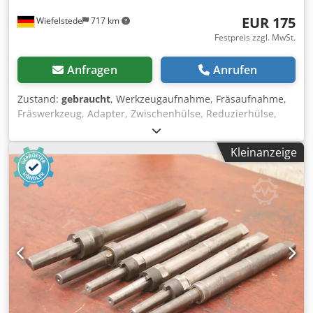
EUR 175
Wiefelstede
717 km
Festpreis zzgl. MwSt.
Anfragen
Anrufen
Zustand:
gebraucht
, Werkzeugaufnahme, Fräsaufnahme,
Fräswerkzeug, Adapter, Zwischenhülse, Reduzierhülse,
Reduzierung Weldon -Fräsaufnahmen: Adapter
Zwischenhülsen 6 Stück -Typ: SK40 / MK4 5 Stück / SK40 /
Kleinanzeige
MK3 1 Stück -Preis/Abgabe: komplett -
Transportabmessung ges..: 190/135/H225 mm -Gewicht:
7,8 kg/ges. Dedpfeu S Tclox Afiock