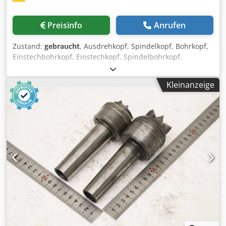
Preisinfo
Anrufen
Zustand:
gebraucht
, Ausdrehkopf, Spindelkopf, Bohrkopf,
Einstechbohrkopf, Einstechkopf, Spindelbohrkopf,
Ausbohrkopf, Spindelwerkzeug, Schälbohrer, Schneidkopf
-Schälbohrer: Bohrkopf Schneidkopf mit
Kleinanzeige
Kühlmitteleinrichtung -Bohrdurchmesser: 62 mm
Dcedpfok Hdtxex Afijk -Aufnahme: MK4 -Abmessungen:
740/76/107 mm -Gewicht: 5,4 kg