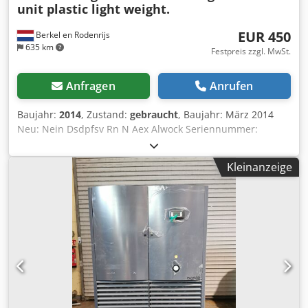
unit plastic light weight.
EUR 450
Berkel en Rodenrijs
635 km
Festpreis zzgl. MwSt.
Anfragen
Anrufen
Baujahr:
2014
, Zustand:
gebraucht
, Baujahr: März 2014
Neu: Nein Dsdpfsv Rn N Aex Alwock Seriennummer:
1086683 Kompletter Tank für Kühlaggregat aus einem
Schmitz Cargobull, guter Zustand
Kleinanzeige