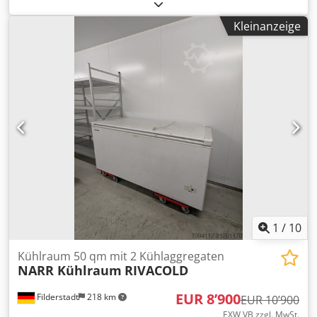
kW (25.56 PS)
, Kühlaggregat RegloChill RC2E 20 Lager-Nr.:
503608 Maschinentyp/ Gerätetyp: Kühlaggregat Hersteller:
Kleinanzeige
RegloChill Typ: RC2E 20 Baujahr: 2016 -
Umweltfreundliches Kältemittel R407C - Automatischer
Start der Kompressordrehung - Filtertrockner mit
Molekularsieben - Flüssigkeitsstandanzeige -
Hocheffizienter Aluminium-Rippenkondensator mit
Kupferrohr - Magnetventil Dedpfoxz Dt Iox Alwock -
Expansionsventil - Sicherheitsdruckschalter für hohen und
niedrigen Gasdruck - Wasserstandsdruckschalter -
Plattenverdampfer mit hocheffizienten Kupferrohren für
den Wasser-Gas-Austausch Anschlussleistung: 12 A
Kältemittel: R407C Kühlleistung: 18,8 kW Spannung: 400 V -
50 Hz
1
/
10
Kühlraum 50 qm mit 2 Kühlaggregaten
NARR Kühlraum
RIVACOLD
EUR 8’900
Filderstadt
218 km
EUR 10’900
EXW VB zzgl. MwSt.