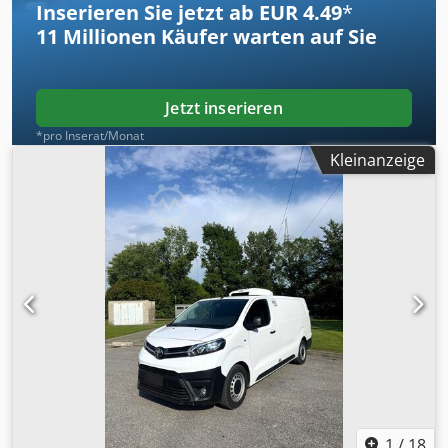
Inserieren Sie jetzt ab EUR 4.49
*
Alweck - eingebaute Umwälzpumpe SPECK, (250 Watt) -
11 Millionen
Käufer warten auf Sie
Untergestell aus Edelstahl L x B x H 580 x 400 x 410,
Gewicht ca. 20 kg Platzbedarf L x B x H 570 x 440 x 300 mm
Gewicht ohne Untergestell 42 kg sehr guter Zustand
Jetzt inserieren
*pro Inserat/Monat
Kleinanzeige
1
/
18