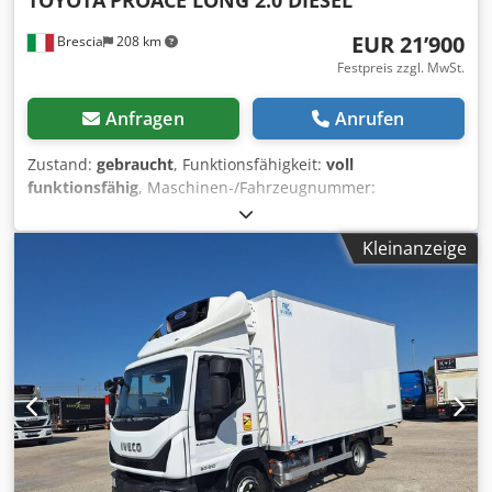
TOYOTA
PROACE LONG 2.0 DIESEL
Temperaturregelung
EUR 21’900
Brescia
208 km
Festpreis zzgl. MwSt.
Anfragen
Anrufen
Zustand:
gebraucht
, Funktionsfähigkeit:
voll
funktionsfähig
, Maschinen-/Fahrzeugnummer:
YARVFEHTMGZ230479
, Kilometerstand:
92’000 km
,
Leistung:
106 kW (144.12 PS)
, Erstzulassung:
09/2022
,
Kleinanzeige
Kraftstofftyp:
Diesel
, maximales Ladegewicht:
1’140 kg
,
Reifengröße:
215/65 R16C 106/104T
, Achsen-Konfiguration:
2 Achsen
, Energieeffizienz:
A
, Kraftstoffverbrauch
(innerorts):
9 l/100km
, Farbe:
Weiß
, Fahrerkabine:
Fahrerhaus
, Getriebetyp:
mechanisch
, Emissionsklasse:
Euro6
, Anzahl der Sitzplätze:
3
, Gesamtlänge:
5’310 mm
,
Gesamtbreite:
2’010 mm
, Gesamthöhe:
2’110 mm
,
Laderaumvolumen:
4 m³
, Laderaumlänge:
2’400 mm
,
Laderaumbreite:
1’360 mm
, Laderaumhöhe:
1’150 mm
,
Baujahr:
2022
, Anzahl der Vorbesitzer:
1
, Ausstattung:
ABS,
AdBlue, Airbag, Android Auto, Bluetooth, Bordcomputer,