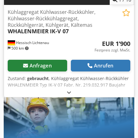
Kühlaggregat Kühlwasser-Rückkühler,
Kühlwasser-Rückkühlaggregat,
Rückkühlgerrät, Kühlgerät, Kältemas
WHALENMEIER
IK-V 07
EUR 1’900
Hessisch Lichtenau
500 km
Festpreis zzgl. MwSt.
Anfragen
Anrufen
Zustand:
gebraucht
, Kühlaggregat Kühlwasser-Rückkühler
WHALENMEIER Typ IK-V 07 Fabr. Nr. 219.032.917 Baujahr
2018 Kühlleistung 900 Watt Umgebungstemperatur max.
32°C Kältemittel R134a Kältemittel Füllmenge 0,23 kg
Betriebsüberdruck Kältekompressor max. 20 bar Wasser-
Tankinhalt 6 Liter Fördervolumen Umwälzpumpe 9
Liter/min. (540 Liter/h) Wasseranschlüsse
Schnellverschlusskupplung Rectus Typ 26 Netzanschluß
230 Volt, 50 Hz, 0,8 kW - Temperatureinstellung über
WHALENMEIER Temperatursteuerung Dedpfszqglxjx