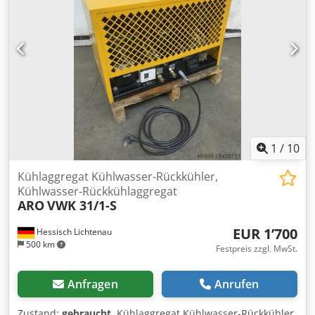
1100 x 750 x 140 mm Gewicht 285 kg
1
/
10
Kühlaggregat Kühlwasser-Rückkühler,
Kühlwasser-Rückkühlaggregat
ARO
VWK 31/1-S
EUR 1’700
Hessisch Lichtenau
500 km
Festpreis zzgl. MwSt.
Anfragen
Anrufen
Zustand:
gebraucht
, Kühlaggregat Kühlwasser-Rückkühler