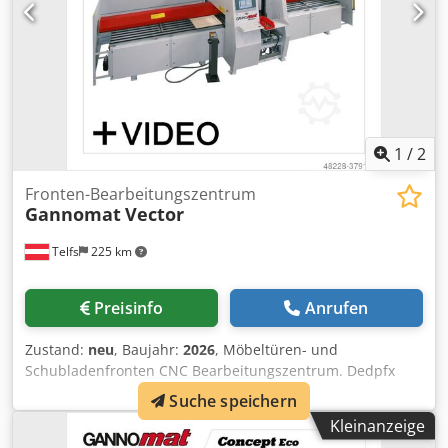
Lebensdauer • Massivholzbohren mit standardmäßigem
1,5 kW Motor • Sicherheitssteuerung mit Metalldetektor
(Option)
1
/
2
Fronten-Bearbeitungszentrum
Gannomat
Vector
Telfs
225 km
Preisinfo
Anrufen
Zustand:
neu
, Baujahr:
2026
, Möbeltüren- und
Schubladenfronten CNC Bearbeitungszentrum. Dedpfx
Agjdx A U Ie Iock Durchlaufmaschine zum Bohren, Bohren
Suche speichern
& Einpressen von Beschlägen, Nuten und Fräsen.
Kleinanzeige
Kurzvorstellung: • CNC gesteuertes Fronten-