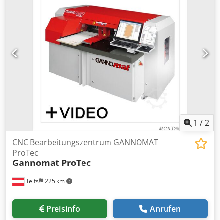
1
/
2
CNC Bearbeitungszentrum GANNOMAT
ProTec
Gannomat
ProTec
Telfs
225 km
Preisinfo
Anrufen