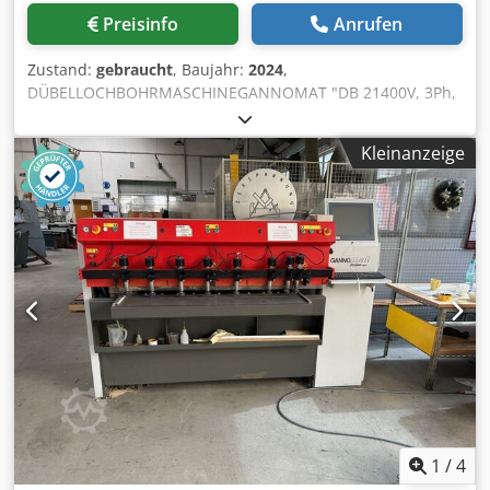
und reibungslose Bearbeitungsprozesse erreichen
Preisinfo
Anrufen
möchten. Technische Daten: Werkstückbreite X: 60 - 1000
mm Werkstücklänge Y: 250 - 5600 mm Werkstückhöhe Z: 6
Zustand:
gebraucht
, Baujahr:
2024
,
- 60 mm Werkstückgewicht: 75 kg Schnelle Bearbeitung: 21
DÜBELLOCHBOHRMASCHINEGANNOMAT "DB 21400V, 3Ph,
Bohrspindeln Stabile Nut-Einheit: 8,3 mm Sägeblattbreite
50Hz / 1,5 kWkomplett in Standardausführung mit:-
Leistungsstarke Fräseinheit: 5,5 kW (S1), mit
Vollautomatische Elektroniksteuerung mit Impulsbetrieb
Drehrichtungswechsel Kompakte Stellfläche: weniger als
Kleinanzeige
über Fußventil Spannen-Bohren-Entspannen, elektrischer
3,3 m2 Im Lieferumfang enthalten: - Bohrwerkzeuge sowie
Aussetzbetrieb.- Automatischer Rücklauf der Bohreinheit
ein HSK63-Spannfutter und Werkzeug für die Arbeiten in
nach Erreichen der eingestellten Bohrtiefe.- Automatische
einer modernen Tischlerei. Zusätzliche Software: -
Bohrlochtiefenverlängerung beim stirnseitigen Bohren.
Gannomat Editor (Bürosoftware): 1.000 EUR (Installation
Dies erspart die Umstellung der Bohrlochtiefe von
und Aktivierung durch Gannomat gegen separates Entgelt)
flachseitigen auf stirnseitigen Bohrungen (+ 10 mm z. B.
- DXF-Postprozessor für effiziente Abläufe: 1.000 EUR
bei Dübellänge 35 mm, Bohrtiefe Flachseite 14 mm und
(Installation und Aktivierung durch Gannomat gegen
Bohrtiefe Stirnseite 24 mm).- 1 Bohrbalken mit 21
separates Entgelt) ACHTUNG: Wenig Betriebsstunden Der
Spindeln, Teilung 32 mm, Motor 1,5 kW (Bohrvorschub 0-
Preis der Maschine versteht sich zuzüglich MwSt. Dcsdpfx
70 mm). inkl. 21 Stk. Schnellwechselfutter (System Ganner)
Aozhrdzog Iek
zum einfachen Wechseln der Bohrer.- Einfaches
Schwenken der Bohreinheit von 0° auf 90°, unterstützt
durch Gaszylinder.- 1 Spannerträger verschiebbar in Y-
Achse mit 3 pneumatische Spannzylinder, für
1
/
4
Werkstückhöhe bis max. 80 mm. Ideales Anschlagsystem