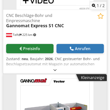
1
/
2
CNC Beschläge-Bohr und
Einpressmaschine
Gannomat
Express S1 CNC
Telfs
225 km
Preisinfo
Anrufen
Zustand:
neu
, Baujahr:
2026
, CNC gesteuerter Bohr- und
Beschlagsetzautomat mit Magazin zur automatischen
Verarbeitung von Topfbänder und Montageplatten.
Robustheit, Langlebigkeit und einfache Bedienung
Kleinanzeige
zeichnen unsere automatischen CNC gesteuerten Bohr-
und Montageautomaten aus. Kurzvorstellung: Dcsdpjdx A
U Hjfx Ag Iek • CNC gesteuerte Topfbandbohr- und
Einpressautomat für hohe Kapazität • Flexibiliät durch die
CNC-Steuerung • Massive und robuste Bohraggregate von
GANNOMAT • Einpressmatrize aus Stahl für eine lange