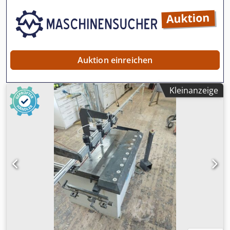
Maschinengröße (BTH) 1100 x 1100 x 1500 mm (ohne
Schablonen und Hand-Oberfraese gefertigt werden.
Anschlag) Verfügbarkeit: kurzfristig Standort: Röllbach
Werkstoffmaterialien wie Spanplatte, Massivholz,
Mehrschichtplatten, Leichtbauplatten etc. koennen mit der
ProTec rationell verarbeitet werden.
Auktion einreichen
Kleinanzeige