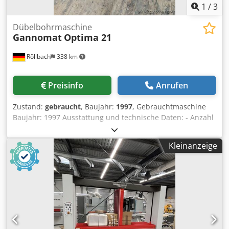
1
/
3
Dübelbohrmaschine
Gannomat
Optima 21
Röllbach
338 km
Preisinfo
Anrufen
Zustand:
gebraucht
, Baujahr:
1997
, Gebrauchtmaschine
Baujahr: 1997 Ausstattung und technische Daten: - Anzahl
Bohrspindeln: 21 Stk. in 32 mm- Teilung - Bohrrichtung:
Unten & Stirnseitig - Schwenkung: 0-90 Grad von per
Kleinanzeige
Handrad - Pneumatische Materialspanner: 3 Stk. -
Durchlass: Max. 100 mm in Höhe und max. 640 mm in
Breite - Motor: 1,5 kW - Durchmesser Absaugung: 120 mm
- Inkl. einer Vielzahl von Anschlägen (Siehe Bilder)
Verfügbarkeit: kurzfristig Dcodpezn Ah Rofx Ag Isk
Lagerort: 63934 Röllbach