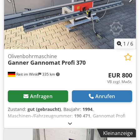
1
/
6
Olivenbohrmaschine
Ganner Gannomat
Profi 370
EUR 800
Reit im Winkl
335 km
VB zzgl. MwSt.
Anfragen
Anrufen
Zustand:
gut (gebraucht)
, Baujahr:
1994
,
Maschinen-/Fahrzeugnummer:
190 471
, Gannomat Profi
370 Olivenbohrmaschine Olivenbohrmaschine für vertikale
Anlage der Flügel und Bohrung der Olivenbohrung von
Kleinanzeige
hinten. -Höhen- und tiefenverstellbares Bohraggregat