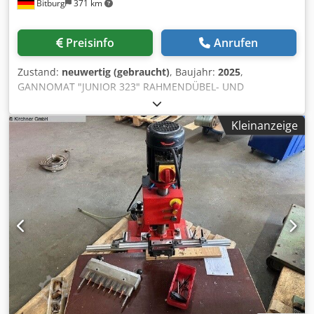
Bitburg
371 km
Preisinfo
Anrufen
Zustand:
neuwertig (gebraucht)
, Baujahr:
2025
,
GANNOMAT "JUNIOR 323" RAHMENDÜBEL- UND
LANGLOCHBOHRMASCHINE komplett in
Standardausführung gemäß Preisliste 01/22/D mit: -
Kleinanzeige
Präzisions-Spannzangenfutter für Spannzangen ER 40 Ø 3-
26 mm. inkl. Spannzangen Ø 10 / 13 / 16 / 20 - Motor 1,5
kW, 2800 u/min - Positionseinstellung über Digitalzählwerk
- Positionsverstellung für 2 Ebenen, pneumatisch (0-100
mm) - Bohrtiefe max. 150 mm - Präzisions-Rasterschiene
im 12 mm-Raster mit: - Mitteneinrastung und
Querverstellung 320 mm - 2 pneumatische
Sicherheitsspannzylinder - Anschlagsystem komplett
bestehend aus: 1 Mittelanschlag sowie 1 Anschlag für
überbreite Rahmen 1 Anschlagstange rund 850 mm lang
(spiegelbildlich von links auf rechts umsetzbar) 2
Klappanschläge - Langlochbohreinrichtung absenkbar mit
2 Programmnocken (400V, 3Ph, 50Hz, 1,5kW)