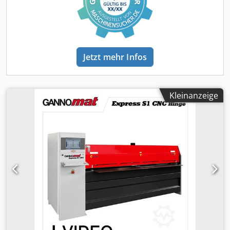
Verfahrgeschwindigkeit, für schnelles Positionieren der
Pressbalken, gesteuert über automatische
Werkstückerkennung mit Sensoren in den Pressbalken,
Pressgeschwindigkeit 5 / 10 / 25 mm/Sek. und Eilgang-
Verfahrgeschwindigkeit 50 mm/Sek., die Sensoren können
Jetzt mehr Infos
abgeschaltet werden für die Verpressung von
Sonderteilen1 Satz Maschinenfüße (Abrbeitshöhe 500 mm)
Lagerort: Dodpeuf Hx Hsfx Ag Ijck
Kleinanzeige