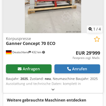
1
/
4
Korpuspresse
Ganner
Concept 70 ECO
EUR 29’999
Deutschland
432 km
Festpreis zzgl. MwSt.
Anfragen
Anrufen
Baujahr:
2025
, Zustand:
neu
, Neumaschine Baujahr: 2025
Ausstattung und technische Daten: komplett in
Standardausführung mit: Stabiler, verwindungsfreier
Rahmen aus Stahl, in Schweiß- und Schraubkonstruktion
Lamellen-Pressbalken OBEN mit 6 Elementen, Lamellen-
Weitere gebrauchte Maschinen entdecken
Pressbalken SEITLICH mit 5 Elementen Lamellen-