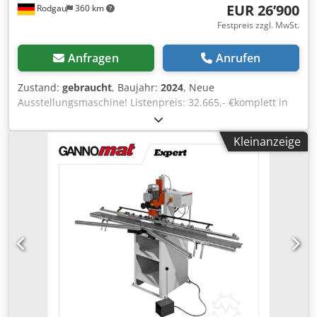
EUR 26’900
Rodgau
360 km
Festpreis zzgl. MwSt.
Anfragen
Anrufen
Zustand:
gebraucht
, Baujahr:
2024
, Neue
Ausstellungsmaschine! Listenpreis: 32.665,- €komplett in
Standardausführung mit: Stabiler, verwindungsfreier
Rahmen aus Stahl, in Schweiß- und Schraubkonstruktion-
Kleinanzeige
Lamellen-Pressbalken OBEN mit 6 Elementen, Lamellen-
Pressbalken SEITLICH mit 5 Elementen- Lamellen-
Pressbalken mit praxisbewährtem Toleranzausgleich
(System Ganner) für dicht verpresste
Korpusverbindungen- Gegendruckflächen
(Seitendruckwand, Boden) sind 38 mm starke,
beschichtete, durchgehende Auflageplatten- Durchgehend
Pressfläche mit Höhe 95 mm am Vertikal-Pressbalken
unten- Elektromotorische Verstellung der beiden
Pressbalken über Präzisions-Trapezgewindespindeln (mit
erhöhter Steigungs- und Rundlaufgenauigkeit) und
Hochleistungs-Laufmuttern mit Fettreservoir- Die