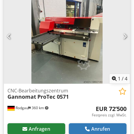
(Höhe mit Zählwerk) -Pneumatikzylinder für
Werkstückfixierung während des Bohrvorgangs -
Rollenbahn für Werkstückauflage -Klappanschläge für
Getriebe mit festem Griffsitz -Ausmittelanschlag für
Getriebe mit variablem Griffsitz -Fußpedal für
Arbeitsvorgang -Fahreinrichtung Gepflegte Maschine mit
zuverlässiger, bewährter Arbeitsweise. Daten siehe
Typenschild. Kann vor Ort getestet werden. Dcsdpey Ad
Hajfx Ag Isk Bei Fragen bitte gerne melden!
1
/
4
CNC-Bearbeitungszentrum
Gannomat
ProTec 0571
EUR 72’500
Rodgau
360 km
Festpreis zzgl. MwSt.
Anfragen
Anrufen