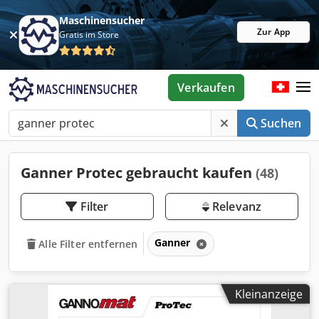
Maschinensucher
Zur App
Gratis im Store
Verkaufen
Suchen
Ganner Protec gebraucht kaufen
(48)
Filter
Relevanz
Ganner
Alle Filter entfernen
Kleinanzeige