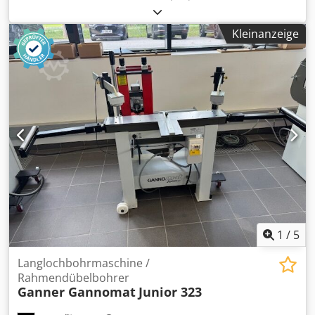
Beschickungshoehe 300 mm Maschine steht bei uns in der
Ausstellung; Arbeitsbereich: Breite von 150 - 2.550mm,
Ausstellung und kann sofort geliefert werden. Standort: ab
Hoehe von 150 - 1.400mm; Tiefe von 150 - 700mm; Variable
Lager 54634 Bitburg - sofort verfügbar -
Kleinanzeige
Presskrafteinstellung 300/700/1100/1400/1800/2200 dN(kg)
des seitlichen Pressbalken; Variable Presskrafteinstellung
500/800/1200/1500/1900/2200 dN(kg) des oberen
Pressbalken Einfache Bedienung ueber 6 getrennte
Drucktaster, Frei einstellbare Presszeitvorwahl mit
Oeffnungsautomatik, Beschickungshoehe 300 mm Dsdpfeb
Eln Dsx Ag Ijck Maschine steht bei uns in der Ausstellung
und kann sofort geliefert werden. Standort: ab Lager 54634
Bitburg
1
/
5
Langlochbohrmaschine /
Rahmendübelbohrer
Ganner Gannomat
Junior 323