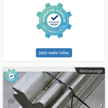
Synchronised via the centre and individually adjustable by
means of a handwheel for different printing widths.  Max.
diam.: 227”  Min. diam.: 60”  Width: 620mm
Jetzt mehr Infos
Kleinanzeige