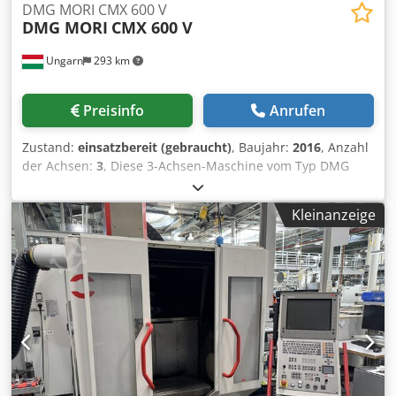
DMG MORI CMX 600 V
DMG MORI
CMX 600 V
Ungarn
293 km
Preisinfo
Anrufen
Zustand:
einsatzbereit (gebraucht)
, Baujahr:
2016
, Anzahl
der Achsen:
3
, Diese 3-Achsen-Maschine vom Typ DMG
MORI CMX 600 V wurde im Jahr 2016 hergestellt und
verfügt über eine Vorrüstung für einen 4-Achsen-
Kleinanzeige
Drehtisch, eine Siemens 840D-Steuerung sowie eine SK40-
Spindel. Sie ist mit fortschrittlichen Messsystemen sowohl
für Werkstücke als auch für Werkzeuge ausgestattet, die
für höchste Präzision sorgen. Ideal für alle, die ihre
Bearbeitungskapazitäten mit zuverlässigen Maschinen
erweitern möchten. Kontaktieren Sie uns für weitere
Informationen zu dieser Maschine. • Grundmaschine mit
Optionen für den Hauptantrieb • Vorbereitung für
Drehtisch (4. Achse), EA 510L (Drehtisch selbst nicht im
Lieferumfang enthalten) • Sicherheitsmesssystem für die