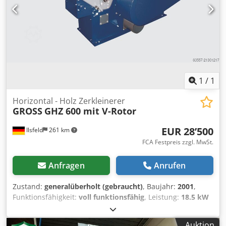
kW Codpjuqc Ezefx Agdsrf Höhe über Flur ca. : 2.800 mm
Maschinengewicht ca.: 6,2 t Zusatzausstattung Maschine
wurde ein Jahr 2002 auf einen Walzenvorschub
umgerüstet Modell MWVL-200, Baujahr 2002
1
/
1
Horizontal - Holz Zerkleinerer
GROSS
GHZ 600 mit V-Rotor
EUR 28’500
Ilsfeld
261 km
FCA Festpreis zzgl. MwSt.
Anfragen
Anrufen
Zustand:
generalüberholt (gebraucht)
, Baujahr:
2001
,
Funktionsfähigkeit:
voll funktionsfähig
, Leistung:
18.5 kW
(25.15 PS)
, Farbe:
Blau
, Zerkleinerer Typ GHZ 600
Werksüberholt, V-Rotor Einzugsbreite: 300 mm
Auktion