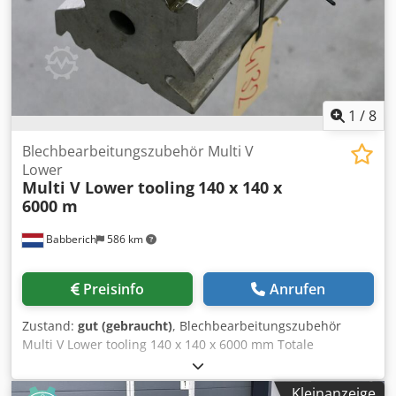
1
/
8
Blechbearbeitungszubehör Multi V
Lower
Multi V Lower tooling
140 x 140 x
6000 m
Babberich
586 km
Preisinfo
Anrufen
Zustand:
gut (gebraucht)
, Blechbearbeitungszubehör
Multi V Lower tooling 140 x 140 x 6000 mm Totale
Länge:6000mm Totale Breite:140 x 140mm V-Breite: 8 - 10 -
16 - 20 - 24 - 30 - 40mm Bitte beachten Sie: Die
Kleinanzeige