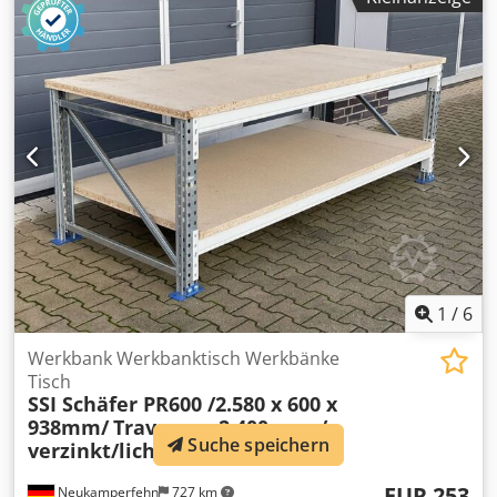
Informationen auf dieser Seite wurden nach bestem
Wissen undGewissen von uns , und soweit möglich , vom
Hersteller bezogen.Die Informationen werden im guten
Glauben abgegeben, aber die Genauigkeit kann
nichtgarantiert werden. Dementsprechend werden Sie
keine Vertretung und Vertragsbedingungen darstellen.Wir
empfehlen Ihnen, alle wichtigen Details zu überprüfen.
Cjdpfjzc Izgjx Agdorf
1
/
6
Werkbank Werkbanktisch Werkbänke
Tisch
SSI Schäfer PR600 /2.580 x 600 x
938mm/
Traversen 2.400 mm /
Suche speichern
verzinkt/lichtgrau
EUR 253
Neukamperfehn
727 km