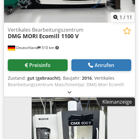
1
/
11
Vertikales Bearbeitungszentrum
DMG MORI
Ecomill 1100 V
Deutschland
510 km
Preisinfo
Anrufen
Zustand:
gut (gebraucht)
, Baujahr:
2016
, Vertikales
Bearbeitungszentrum Maschinentyp: DMG Mori Ecomill
1100 V Steuerung: Siemens 840 Dsl -Operate Baujahr: 2016
TECHNISCHE DATEN Verfahrwege Crodpozrm H Ssfx Agdof
Kleinanzeige
X-Achse: 1.100 mm Y-Achse: 560 mm Z-Achse: 510 mm
Eilgang: (X/Y/Z): 36 / 36 / 30 m/min. Drehzahlbereich:
12.000 1/min. Spindelmotor: 13 kW Drehmoment: 82 Nm
Werkzeugaufnahme: SK 40 Werkzeugwechsler
Werkzeugplätze: 24 Tischgröße: 1.400 x 560 mm Max.
Tischlast: 1.000 kg Ausstattungsmerkmale Späneförderer