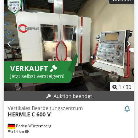
Einzugshöhe max.: 70mm Arbeitsbreite des Rotors: 300mm
Durchmesser des Rotors: 252mm Rotor-Drehzahl: 600
U/min Schneidsystem: 14 Messer 40 x 40 mm Sieblochung:
25 mm Credpfx Ageymb Ubodef Schaltschrank: komplett
verkabelt, inkl. 5 m Kabel Motorleistung: 18,5 kW
Anschlusswert: 400 V +/- 5% / 50 Hz Absaugstutzen-: 200
mm Gesamtmaße ca.: L = 1.800 mm, B = 1.230 mm, H =
1.640 mm Gewicht: ca. 1.300 kg inkl.:  • Elektrische
Steuerung SPS (Moeller / Siemens); Sterndreieck-Anlauf •
Lastabhängig gesteuerte Materialzuführung mittels
VERKAUFT
obenliegender Einzugswalze • Maschinenrahmen auf
Gummischwingelementen • V-Rotor (patentiert) mit im
Jetzt selbst versteigern!
Profil eingefrästen Messertaschen • Geschweißte
Messerträger und geschraubte Messer mit versenkten
1
/
30
Messerschrauben • Maschine vorbereitet für bauseitige
Auktion beendet
Absaugung (Absaugstutzen Ø 200 mm)
Vertikales Bearbeitungszentrum
HERMLE
C 600 V
Baden-Württemberg
314 km