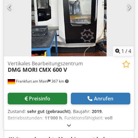
Kühlmittelpumpe Innenkühlung (IKZ): 17 Prod. Pack 1 bar
1
/
4
Vertikales Bearbeitungszentrum
DMG MORI
CMX 600 V
Frankfurt am Main
367 km
Preisinfo
Anrufen
Zustand:
sehr gut (gebraucht)
, Baujahr:
2019
,
Betriebsstunden:
11’000 h
, Funktionsfähigkeit:
voll
funktionsfähig
, Verfahrweg X-Achse:
600 mm
, Verfahrweg
Y-Achse:
560 mm
, Verfahrweg Z-Achse:
510 mm
, Eilgang X-
Achse:
30 m/min
, Eilgang Y-Achse:
30 m/min
, Eilgang Z-