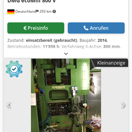
DMG
ecoMill 800 V
Deutschland
293 km
Preisinfo
Anrufen
Zustand:
einsatzbereit (gebraucht)
, Baujahr:
2016
,
Betriebsstunden:
11’898 h
, Verfahrweg X-Achse:
800 mm
,
Verfahrweg Y-Achse:
560 mm
, Verfahrweg Z-Achse:
510
mm
, Steuerungshersteller:
SIEMENS
, Steuerungsmodell:
Kleinanzeige
840 Dsl - ShopMill
, Gesamtgewicht:
5’450 kg
,
Spindeldrehzahl (max.):
12’000 U/min
, Anzahl der Achsen:
3
, Diese 3-Achs-DMG ecoMill 800 V wurde im Jahr 2016
hergestellt. Sie verfügt über eine robuste SK40-Spindel mit
einer Drehzahl von 12.000 U/min und ein
Werkzeugmagazin mit 30 Plätzen. Die Maschine
unterstützt ein maximales Werkstückgewicht von 800 kg
und verfügt über ein integriertes Kühlmittelsystem mit
einem 20-bar-Hochdruckfilter. Zur weiteren Ausstattung
gehören ein Späneförderer und ein Renishaw-Tastsystem.
Wenn Sie auf der Suche nach einer hochwertigen