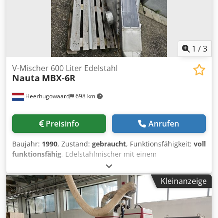
1
/
3
V-Mischer 600 Liter Edelstahl
Nauta
MBX-6R
Heerhugowaard
698 km
Preisinfo
Anrufen
Baujahr:
1990
, Zustand:
gebraucht
, Funktionsfähigkeit:
voll
funktionsfähig
, Edelstahlmischer mit einem
Fassungsvermögen von 600 Litern oder 1.500 kg
Füllgewicht. Öffnung im Deckel mit Gitter und Möglichkeit
Kleinanzeige
zur Staubabsaugung. Antrieb der Mischschnecke: 5,5 kW.
Schwenkarm-Antrieb: 1,5 kW. Der Mischer ist nicht
generalüberholt, kann aber im laufenden Betrieb
besichtigt werden. Eine Überholung kann auf Anfrage