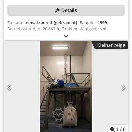
Details
Zustand:
einsatzbereit (gebraucht)
, Baujahr:
1999
,
Betriebsstunden:
26’863 h
, Funktionsfähigkeit:
voll
funktionsfähig
, Maschinen-/Fahrzeugnummer:
12803
,
Verfahrweg X-Achse:
600 mm
, Verfahrweg Y-Achse:
450
Kleinanzeige
mm
, Verfahrweg Z-Achse:
450 mm
, Steuerungsmodell:
HEIDENHAIN TNC 430
, Spindeldrehzahl (max.):
12’000
U/min
, Kein Mindestpreis - garantierter Verkauf zum
höchsten Gebot! Codpoxnkfkjfx Agderf Die Zahlungsfrist
für die Maschine ist der 20.11.2025! Die Gebotsabgabe
verpflichtet zur fristgerechten Abholung zwischen dem
01.12.2025 und dem 05.12.2025! TECHNISCHE DETAILS
Verfahrwege Verfahrweg X: 600 mm Verfahrweg Y: 450 mm
Verfahrweg Z: 450 mm Vorschubbereich in X: 1-
2.000/3.0000 mm/min Vorschubbereich in Y: 1-
2.000/3.0000 mm/min Vorschubbereich in Z: 1-
2.000/3.0000 mm/min Eilgang in X-Achse: 35 m/min Eilgang
in Y-Achse: 35 m/min Eilgang in Z-Achse: 35 m/min
Aufspannfläche Aufspanntisch: 800 x 465 mm Max.
1
/
6