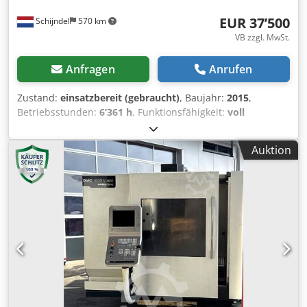
unserem eigenen Fuhrpark (ohne Entladung)
EUR 37’500
Schijndel
570 km
VB zzgl. MwSt.
Anfragen
Anrufen
Zustand:
einsatzbereit (gebraucht)
, Baujahr:
2015
,
Betriebsstunden:
6’361 h
, Funktionsfähigkeit:
voll
funktionsfähig
, Verfahrweg X-Achse:
600 mm
, Verfahrweg
Y-Achse:
560 mm
, Verfahrweg Z-Achse:
510 mm
, Eilgang X-
Auktion
Achse:
36 m/min
, Eilgang Y-Achse:
36 m/min
, Eilgang Z-
Achse:
30 m/min
, Steuerungshersteller:
Siemens
,
Steuerungsmodell:
840D ShopMill
, Werkstücklänge (max.):
900 mm
, Werkstückbreite (max.):
560 mm
, Werkstückhöhe
(max.):
630 mm
, Werkstückgewicht (max.):
600 kg
,
Gesamthöhe:
3’000 mm
, Gesamtlänge:
4’000 mm
,
Gesamtbreite:
5’000 mm
, Tischbreite:
900 mm
, Tischlänge:
560 mm
, Tischbelastung:
600 kg
, Gesamtgewicht:
5’000 kg
,
Spindeldrehzahl (max.):
12’000 U/min
, Betriebsstunden
der Spindel:
6’361 h
, Spindelnase:
SK40 (DIN69871)
,
Anzahl der Spindeln:
1
, Anzahl der Steckplätze im