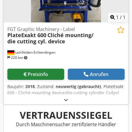
1
/
1
FGT Graphic Machinery - Label
PlateExakt 600
Cliché mounting/
die cutting cyl. device
Leinfelden-Echterdingen
220 km
Preisinfo
Anrufen
Baujahr:
2018
, Zustand:
neuwertig (gebraucht)
, PlateExakt
600 - Cliché mounting device/die-cutting cylinder Csdpsl
Ax Uwefx Agdjrf  Age: 1992  Mounting device  cliché
mounting device which is exclusively designed to, the
cliché or the die-cutting plate onto the impression or die-
VERTRAUENSSIEGEL
cutting cylinder safely, precisely and quickly cylinder. The
device has two high-resolution USB cameras that can be
Durch Maschinensucher zertifizierte Händler
moved linearly on a precision guide. precision guide.