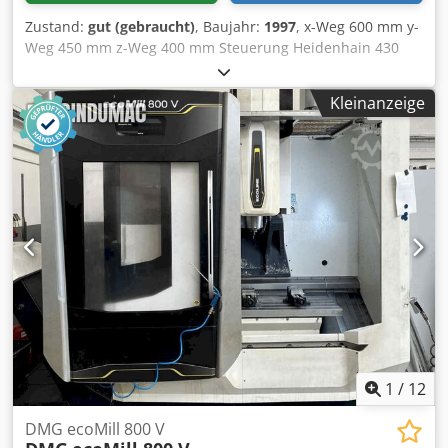
Zustand:
gut (gebraucht)
, Baujahr:
1997
, x-Weg 600 mm y-
Weg 450 mm z-Weg 400 mm Steuerung Heidenhain 430
ITNC Werkzeugaufnahme SK 40 Betriebsspannung 400 V
Steuerspannung 24 V Maschinengewicht ca. 6 t -
Kleinanzeige
Betriebssstunden: 48690 - Spindelstunden: 13465 - max.
Tischbeladung: 1.000kg - Maschinengewicht: 6.000kg - inkl.
Werkzeugaufnahmen – SK40 Csdpfx Agewbi A Dodsrf - inkl.
aller Beschreibungen - inkl. Programmierhandbuch –
Heidenhain - inkl. 1 Stk. Maschinenschraubstock - inkl.
Spannpratzen
1
/
12
DMG ecoMill 800 V